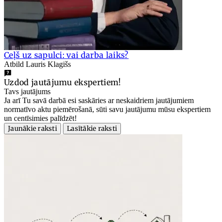
Ceļš uz sapulci: vai darba laiks?
Atbild Lauris Klagišs
Uzdod jautājumu ekspertiem!
Tavs jautājums
Ja arī Tu savā darbā esi saskāries ar neskaidriem jautājumiem
normatīvo aktu piemērošanā, sūti savu jautājumu mūsu ekspertiem
un centīsimies palīdzēt!
Jaunākie raksti
Lasītākie raksti