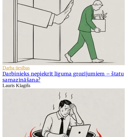
Darba tiesības
Darbinieks nepiekrīt līguma grozījumiem – štatu
samazināšana?
Lauris Klagišs