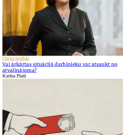
Darba tiesības
Vai ārkārtas situācijā darbinieku var atsaukt no
atvaļinājuma?
Karīna Platā