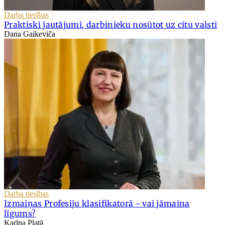
Darba tiesības
Praktiski jautājumi, darbinieku nosūtot uz citu valsti
Dana Gaikeviča
Darba tiesības
Izmaiņas Profesiju klasifikatorā - vai jāmaina
līgums?
Karīna Platā