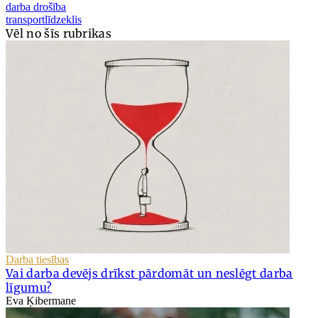
darba drošība
transportlīdzeklis
Vēl no šīs rubrikas
Darba tiesības
Vai darba devējs drīkst pārdomāt un neslēgt darba
līgumu?
Eva Ķibermane