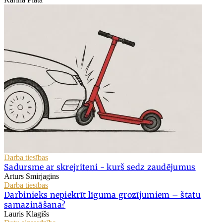
Darba tiesības
Sadursme ar skrejriteni - kurš sedz zaudējumus
Arturs Smirjagins
Darba tiesības
Darbinieks nepiekrīt līguma grozījumiem – štatu
samazināšana?
Lauris Klagišs