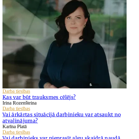
Darba tiesības
Kas var būt trauksmes cēlējs?
Irina Rozenšteina
Darba tiesības
Vai ārkārtas situācijā darbinieku var atsaukt no
atvaļinājuma?
Karīna Platā
Darba tiesības
Vai darbinieks var pieprasīt algu skaidrā naudā