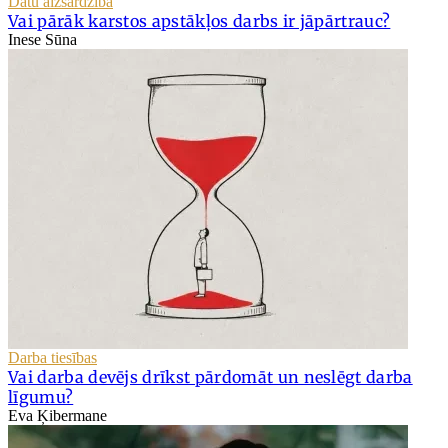
Datu aizsardzība
Vai pārāk karstos apstākļos darbs ir jāpārtrauc?
Inese Sūna
Darba tiesības
Vai darba devējs drīkst pārdomāt un neslēgt darba
līgumu?
Eva Ķibermane