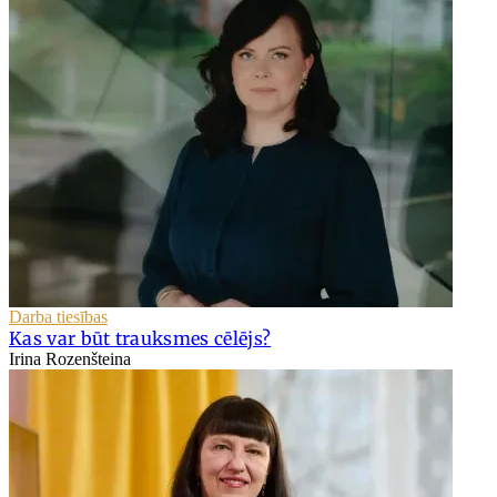
Darba tiesības
Kas var būt trauksmes cēlējs?
Irina Rozenšteina