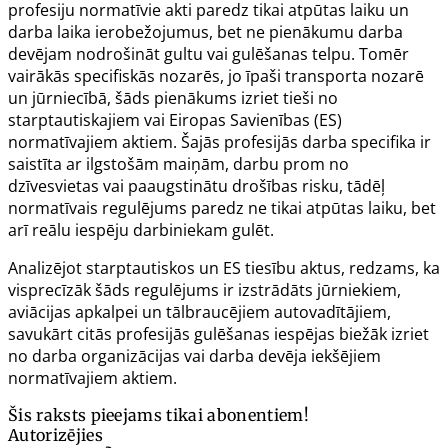
profesiju normatīvie akti paredz tikai atpūtas laiku un
darba laika ierobežojumus, bet ne pienākumu darba
devējam nodrošināt gultu vai gulēšanas telpu. Tomēr
vairākās specifiskās nozarēs, jo īpaši transporta nozarē
un jūrniecībā, šāds pienākums izriet tieši no
starptautiskajiem vai Eiropas Savienības (ES)
normatīvajiem aktiem. Šajās profesijās darba specifika ir
saistīta ar ilgstošām maiņām, darbu prom no
dzīvesvietas vai paaugstinātu drošības risku, tādēļ
normatīvais regulējums paredz ne tikai atpūtas laiku, bet
arī reālu iespēju darbiniekam gulēt.
Analizējot starptautiskos un ES tiesību aktus, redzams, ka
visprecīzāk šāds regulējums ir izstrādāts jūrniekiem,
aviācijas apkalpei un tālbraucējiem autovadītājiem,
savukārt citās profesijās gulēšanas iespējas biežāk izriet
no darba organizācijas vai darba devēja iekšējiem
normatīvajiem aktiem.
Šis raksts pieejams tikai abonentiem!
Autorizējies