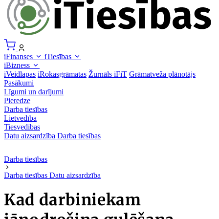
iFinanses
iTiesības
iBizness
iVeidlapas
iRokasgrāmatas
Žurnāls iFiT
Grāmatveža plānotājs
Pasākumi
Līgumi un darījumi
Pieredze
Darba tiesības
Lietvedība
Tiesvedības
Datu aizsardzība
Darba tiesības
Darba tiesības
Darba tiesības
Datu aizsardzība
Kad darbiniekam