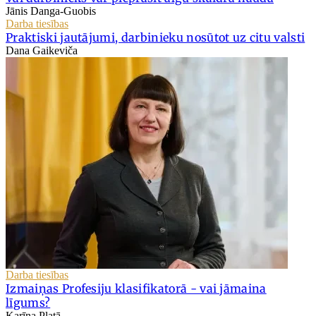
Jānis Danga-Guobis
Darba tiesības
Praktiski jautājumi, darbinieku nosūtot uz citu valsti
Dana Gaikeviča
Darba tiesības
Izmaiņas Profesiju klasifikatorā - vai jāmaina
līgums?
Karīna Platā