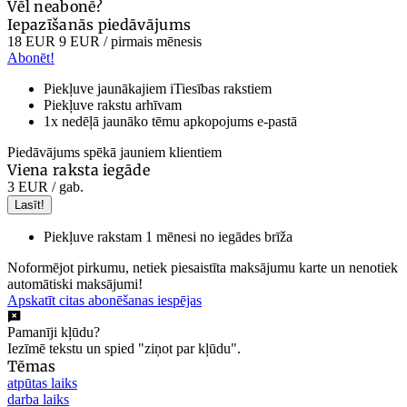
Vēl neabonē?
Iepazīšanās piedāvājums
18 EUR
9 EUR
/ pirmais mēnesis
Abonēt!
Piekļuve jaunākajiem iTiesības rakstiem
Piekļuve rakstu arhīvam
1x nedēļā jaunāko tēmu apkopojums e-pastā
Piedāvājums spēkā jauniem klientiem
Viena raksta iegāde
3 EUR
/ gab.
Lasīt!
Piekļuve rakstam 1 mēnesi no iegādes brīža
Noformējot pirkumu, netiek piesaistīta maksājumu karte un nenotiek
automātiski maksājumi!
Apskatīt citas abonēšanas iespējas
Pamanīji kļūdu?
Iezīmē tekstu un spied "ziņot par kļūdu".
Tēmas
atpūtas laiks
darba laiks