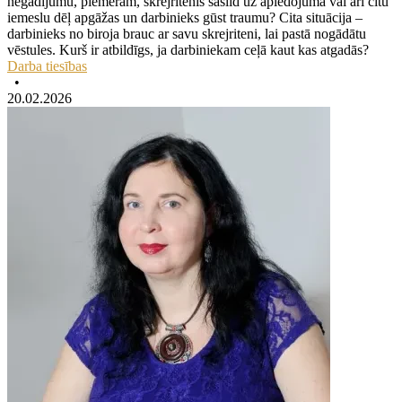
negadījumu, piemēram, skrejritenis saslīd uz apledojuma vai arī citu
iemeslu dēļ apgāžas un darbinieks gūst traumu? Cita situācija –
darbinieks no biroja brauc ar savu skrejriteni, lai pastā nogādātu
vēstules. Kurš ir atbildīgs, ja darbiniekam ceļā kaut kas atgadās?
Darba tiesības
•
20.02.2026