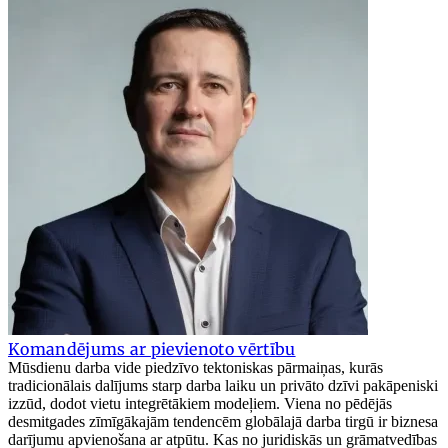
Komandējums ar pievienoto vērtību
Mūsdienu darba vide piedzīvo tektoniskas pārmaiņas, kurās
tradicionālais dalījums starp darba laiku un privāto dzīvi pakāpeniski
izzūd, dodot vietu integrētākiem modeļiem. Viena no pēdējās
desmitgades zīmīgākajām tendencēm globālajā darba tirgū ir biznesa
darījumu apvienošana ar atpūtu. Kas no juridiskās un grāmatvedības