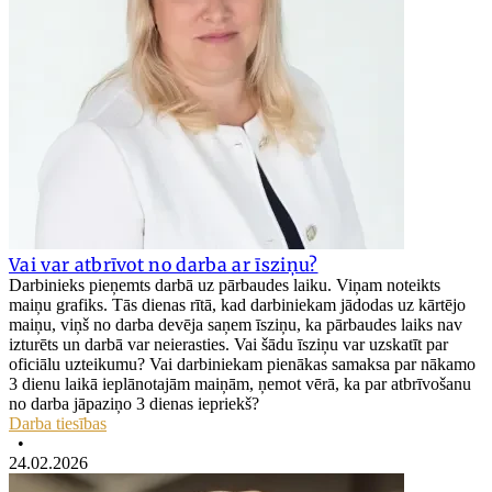
Vai var atbrīvot no darba ar īsziņu?
Darbinieks pieņemts darbā uz pārbaudes laiku. Viņam noteikts
maiņu grafiks. Tās dienas rītā, kad darbiniekam jādodas uz kārtējo
maiņu, viņš no darba devēja saņem īsziņu, ka pārbaudes laiks nav
izturēts un darbā var neierasties. Vai šādu īsziņu var uzskatīt par
oficiālu uzteikumu? Vai darbiniekam pienākas samaksa par nākamo
3 dienu laikā ieplānotajām maiņām, ņemot vērā, ka par atbrīvošanu
no darba jāpaziņo 3 dienas iepriekš?
Darba tiesības
•
24.02.2026