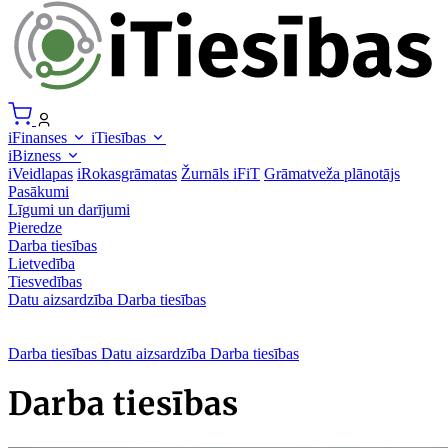
iFinanses
iTiesības
iBizness
iVeidlapas
iRokasgrāmatas
Žurnāls iFiT
Grāmatveža plānotājs
Pasākumi
Līgumi un darījumi
Pieredze
Darba tiesības
Lietvedība
Tiesvedības
Datu aizsardzība
Darba tiesības
Darba tiesības
Datu aizsardzība
Darba tiesības
Darba tiesības