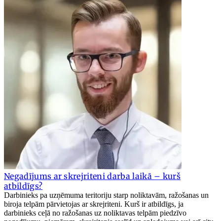
Negadījums ar skrejriteni darba laikā – kurš
atbildīgs?
Darbinieks pa uzņēmuma teritoriju starp noliktavām, ražošanas un
biroja telpām pārvietojas ar skrejriteni. Kurš ir atbildīgs, ja
darbinieks ceļā no ražošanas uz noliktavas telpām piedzīvo