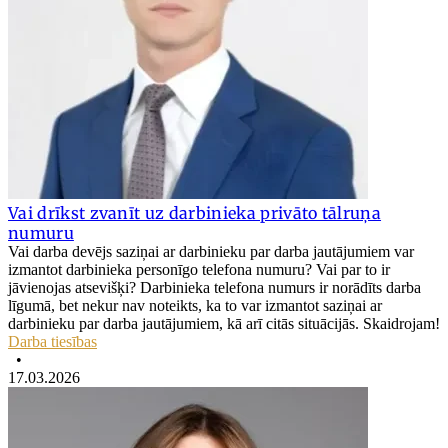
Vai drīkst zvanīt uz darbinieka privāto tālruņa
numuru
Vai darba devējs saziņai ar darbinieku par darba jautājumiem var
izmantot darbinieka personīgo telefona numuru? Vai par to ir
jāvienojas atsevišķi? Darbinieka telefona numurs ir norādīts darba
līgumā, bet nekur nav noteikts, ka to var izmantot saziņai ar
darbinieku par darba jautājumiem, kā arī citās situācijās. Skaidrojam!
Darba tiesības
•
17.03.2026