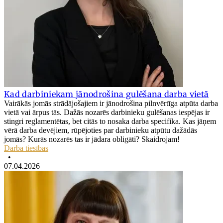
Kad darbiniekam jānodrošina gulēšana darba vietā
Vairākās jomās strādājošajiem ir jānodrošina pilnvērtīga atpūta darba
vietā vai ārpus tās. Dažās nozarēs darbinieku gulēšanas iespējas ir
stingri reglamentētas, bet citās to nosaka darba specifika. Kas jāņem
vērā darba devējiem, rūpējoties par darbinieku atpūtu dažādās
jomās? Kurās nozarēs tas ir jādara obligāti? Skaidrojam!
Darba tiesības
•
07.04.2026