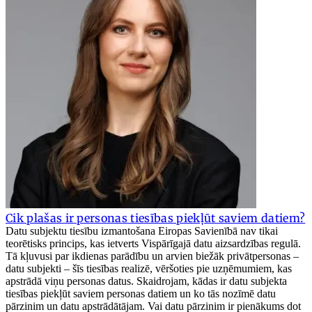
Cik plašas ir personas tiesības piekļūt saviem datiem?
Datu subjektu tiesību izmantošana Eiropas Savienībā nav tikai
teorētisks princips, kas ietverts Vispārīgajā datu aizsardzības regulā.
Tā kļuvusi par ikdienas parādību un arvien biežāk privātpersonas –
datu subjekti – šīs tiesības realizē, vēršoties pie uzņēmumiem, kas
apstrādā viņu personas datus. Skaidrojam, kādas ir datu subjekta
tiesības piekļūt saviem personas datiem un ko tās nozīmē datu
pārzinim un datu apstrādātājam. Vai datu pārzinim ir pienākums dot