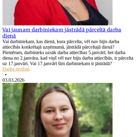
Vai jaunam darbiniekam jāstrādā pārceltā darba
dienā
Vai darbiniekam, kas dienā, kura pārcelta, vēl nav bijis darba
attiecībās konkrētajā uzņēmumā, jāstrādā pārceltajā dienā?
Piemēram, darbinieks uzsāk darba attiecības 5.janvārī, bet darba
diena no 2.janvāra, kad viņš vēl nav bijis darba attiecībās, ir pārcelta
uz 17.janvāri. Vai 17.janvārī šim darbiniekam ir jāstrādā?
Darba tiesības
•
03.03.2026