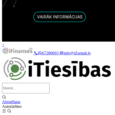
<
67280693
info@iZurnali.lv
Abonēšana
Autorizēties