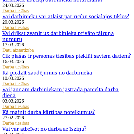
24.03.2026
Darba tiesības
Vai darbinieku var atlaist par rīcību sociālajos tīklos?
20.03.2026
Darba tiesības
Vai drīkst zvanīt uz darbinieka privāto tālruņa
numuru
17.03.2026
Datu aizsardzība
Cik plašas ir personas tiesības piekļūt saviem datiem?
16.03.2026
Darba tiesības
Kā piedzīt zaudējumus no darbinieka
10.03.2026
Darba tiesības
Vai jaunam darbiniekam jāstrādā pārceltā darba
dienā
03.03.2026
Darba tiesības
Kā mainīt darba kārtības noteikumus?
27.02.2026
Darba tiesības
Vai var atbrīvot no darba ar īsziņu?