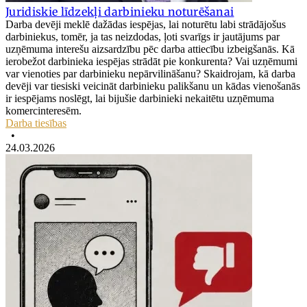
Juridiskie līdzekļi darbinieku noturēšanai
Darba devēji meklē dažādas iespējas, lai noturētu labi strādājošus
darbiniekus, tomēr, ja tas neizdodas, ļoti svarīgs ir jautājums par
uzņēmuma interešu aizsardzību pēc darba attiecību izbeigšanās. Kā
ierobežot darbinieka iespējas strādāt pie konkurenta? Vai uzņēmumi
var vienoties par darbinieku nepārvilināšanu? Skaidrojam, kā darba
devēji var tiesiski veicināt darbinieku palikšanu un kādas vienošanās
ir iespējams noslēgt, lai bijušie darbinieki nekaitētu uzņēmuma
komercinteresēm.
Darba tiesības
•
24.03.2026