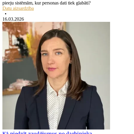
pieeju sistēmām, kur personas dati tiek glabāti?
Datu aizsardzība
•
16.03.2026
Kā piedzīt zaudējumus no darbinieka