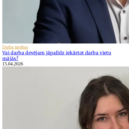
Darba tiesības
Vai darba devējam jāpalīdz iekārtot darba vietu
mājās?
15.04.2026