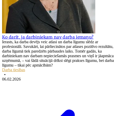
Ko darīt, ja darbiniekam nav darba iemaņu?
Ierasts, ka darba devējs veic atlasi un darba līgumu slēdz ar
profesionāli. Savukārt, lai pārliecinātos par atlases pozitīvo rezultātu,
darba līgumā tiek paredzēts pārbaudes laiks. Tomēr gadās, ka
darbiniekam nav darbam nepieciešamās prasmes un viņš ir jāapmāca
uzņēmumā, – vai šādā situācijā drīkst slēgt prakses līgumu, bet darba
līgumu – tikai pēc apmācībām?
Darba tiesības
•
06.02.2026