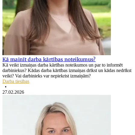
Kā mainīt darba kārtības noteikumus?
Kā veikt izmaiņas darba kārtības noteikumos un par to informēt
darbiniekus? Kādas darba kārtības izmaiņas drīkst un kādas nedrīkst
veikt? Vai darbinieks var nepiekrist izmaiņām?
Darba tiesības
•
27.02.2026