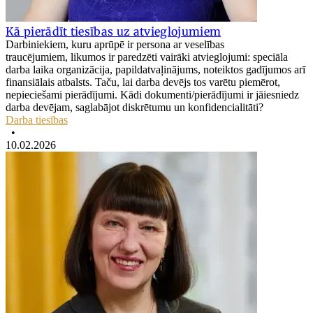
Kā pierādīt tiesības uz atvieglojumiem
Darbiniekiem, kuru aprūpē ir persona ar veselības
traucējumiem, likumos ir paredzēti vairāki atvieglojumi: speciāla
darba laika organizācija, papildatvaļinājums, noteiktos gadījumos arī
finansiālais atbalsts. Taču, lai darba devējs tos varētu piemērot,
nepieciešami pierādījumi. Kādi dokumenti/pierādījumi ir jāiesniedz
darba devējam, saglabājot diskrētumu un konfidencialitāti?
Darba tiesības
•
10.02.2026