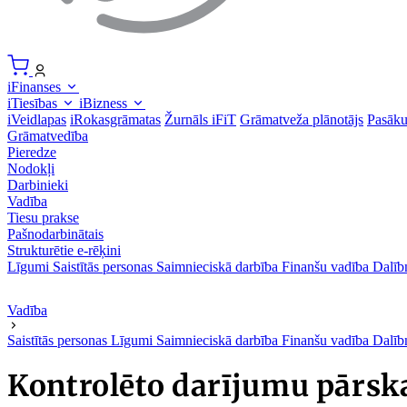
iFinanses
iTiesības
iBizness
iVeidlapas
iRokasgrāmatas
Žurnāls iFiT
Grāmatveža plānotājs
Pasāk
Grāmatvedība
Pieredze
Nodokļi
Darbinieki
Vadība
Tiesu prakse
Pašnodarbinātais
Strukturētie e-rēķini
Līgumi
Saistītās personas
Saimnieciskā darbība
Finanšu vadība
Dalīb
Vadība
Saistītās personas
Līgumi
Saimnieciskā darbība
Finanšu vadība
Dalīb
Kontrolēto darījumu pārska