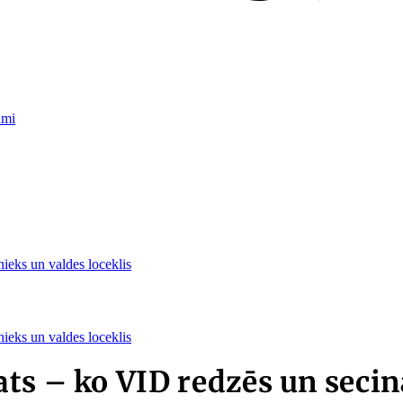
umi
nieks un valdes loceklis
nieks un valdes loceklis
ts – ko VID redzēs un secin