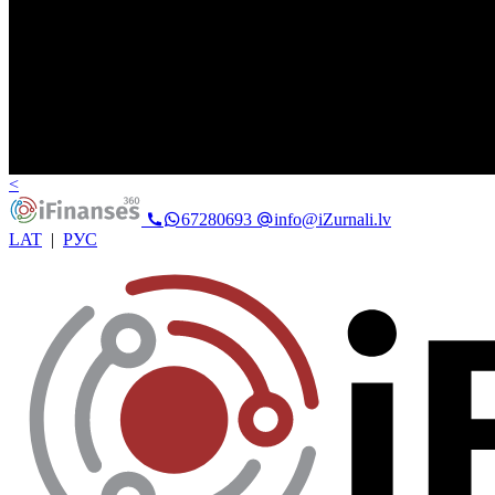
<
67280693
info@iZurnali.lv
LAT
|
РУС