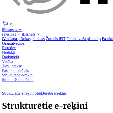
iFinanses
iTiesības
iBizness
iVeidlapas
iRokasgrāmatas
Žurnāls iFiT
Grāmatveža plānotājs
Pasāk
Grāmatvedība
Pieredze
Nodokļi
Darbinieki
Vadība
Tiesu prakse
Pašnodarbinātais
Strukturētie e-rēķini
Strukturētie e-rēķini
Strukturētie e-rēķini
Strukturētie e-rēķini
Strukturētie e-rēķini