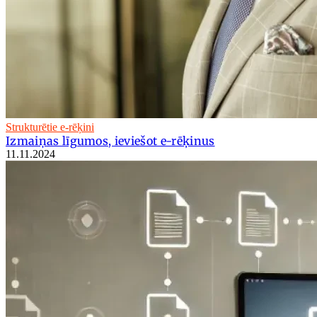
Strukturētie e-rēķini
Izmaiņas līgumos, ieviešot e-rēķinus
11.11.2024