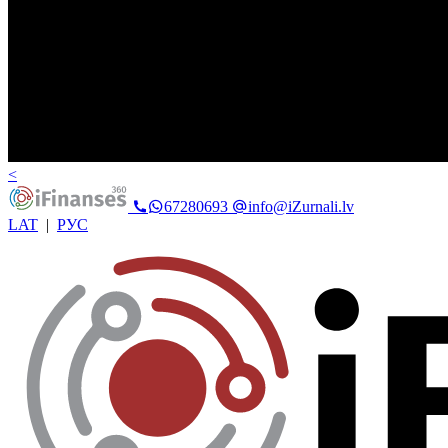
<
67280693
info@iZurnali.lv
LAT
|
РУС