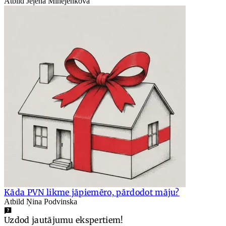
Atbild Jeļena Mihejenkova
Kāda PVN likme jāpiemēro, pārdodot māju?
Atbild Ņina Podvinska
Uzdod jautājumu ekspertiem!