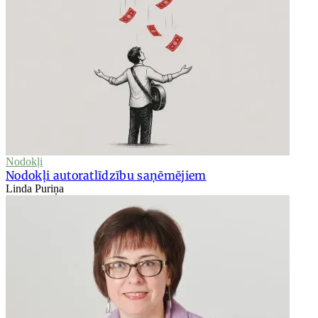
Nodokļi
Nodokļi autoratlīdzību saņēmējiem
Linda Puriņa