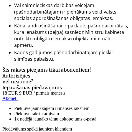
Vai saimnieciskās darbības veicējam
(pašnodarbinātajam) ir pienākums veikt valsts
sociālās apdrošināšanas obligātās iemaksas.
Kādai apdrošināšanai ir pakļauts pašnodarbinātais,
kura ienākums (peļņa) sasniedz Ministru kabineta
noteikto obligāto iemaksu objekta minimālo
apmēru.
Kādos gadījumos pašnodarbinātajam piešķir
slimības pabalstu.
Šis raksts pieejams tikai abonentiem!
Autorizējies
Vēl neabonē?
Iepazīšanās piedāvājums
18 EUR
9 EUR
/ pirmais mēnesis
Abonēt!
Piekļuve jaunākajiem iFinanses rakstiem
Piekļuve rakstu arhīvam
1x nedēļā jaunāko tēmu apkopojums e-pastā
Piedāvājums spēkā jauniem klientiem