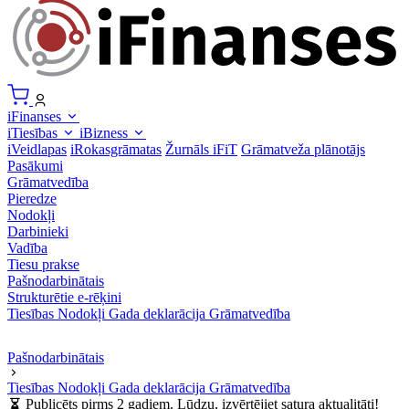
iFinanses
iTiesības
iBizness
iVeidlapas
iRokasgrāmatas
Žurnāls iFiT
Grāmatveža plānotājs
Pasākumi
Grāmatvedība
Pieredze
Nodokļi
Darbinieki
Vadība
Tiesu prakse
Pašnodarbinātais
Strukturētie e-rēķini
Tiesības
Nodokļi
Gada deklarācija
Grāmatvedība
Pašnodarbinātais
Tiesības
Nodokļi
Gada deklarācija
Grāmatvedība
Publicēts pirms 2 gadiem. Lūdzu, izvērtējiet satura aktualitāti!