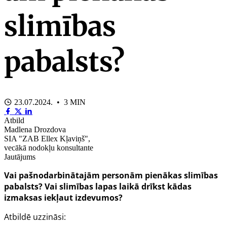
slimības
pabalsts?
23.07.2024. • 3 MIN
Atbild
Madlena Drozdova
SIA "ZAB Ellex Kļaviņš",
vecākā nodokļu konsultante
Jautājums
Vai pašnodarbinātajām personām pienākas slimības
pabalsts? Vai slimības lapas laikā drīkst kādas
izmaksas iekļaut izdevumos?
Atbildē uzzināsi: