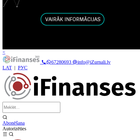
<
67280693
info@iZurnali.lv
LAT
|
РУС
Abonēšana
Autorizēties