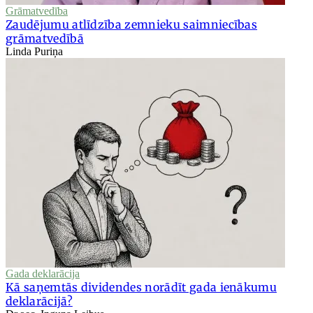
Grāmatvedība
Zaudējumu atlīdzība zemnieku saimniecības
grāmatvedībā
Linda Puriņa
Gada deklarācija
Kā saņemtās dividendes norādīt gada ienākumu
deklarācijā?