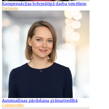
Kompensācijas brīvprātīgā darba veicējiem
Darbinieki
Automašīnas pārdošana grāmatvedībā
Grāmatvedība