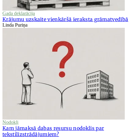
Gada deklarācija
Krājumu uzskaite vienkāršā ieraksta grāmatvedībā
Linda Puriņa
Nodokļi
Kam jāmaksā dabas resursu nodoklis par
tekstilizstrādājumiem?