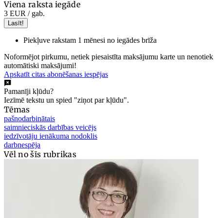
Viena raksta iegāde
3 EUR
/ gab.
Lasīt!
Piekļuve rakstam 1 mēnesi no iegādes brīža
Noformējot pirkumu, netiek piesaistīta maksājumu karte un nenotiek
automātiski maksājumi!
Apskatīt citas abonēšanas iespējas
Pamanīji kļūdu?
Iezīmē tekstu un spied "ziņot par kļūdu".
Tēmas
pašnodarbinātais
saimnieciskās darbības veicējs
iedzīvotāju ienākuma nodoklis
darbnespēja
Vēl no šīs rubrikas