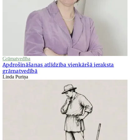
Grāmatvedība
Apdrošināšanas atlīdzība vienkāršā ieraksta
grāmatvedībā
Linda Puriņa