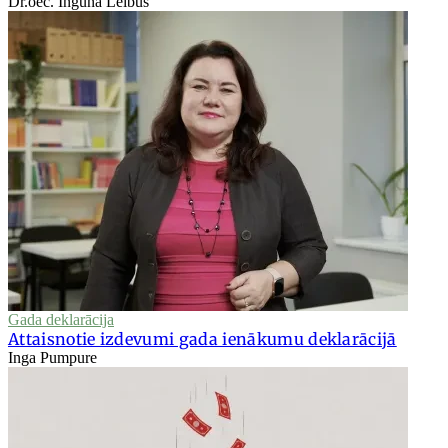
Dr.oec. Inguna Leibus
Gada deklarācija
Attaisnotie izdevumi gada ienākumu deklarācijā
Inga Pumpure