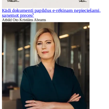
Kādi dokumenti papildus e-rēķinam nepieciešami,
saņemot preces?
Atbild Oto Kristiāns Abrams