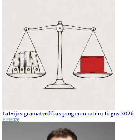
Latvijas grāmatvedības programmatūru tirgus 2026
Pieredze