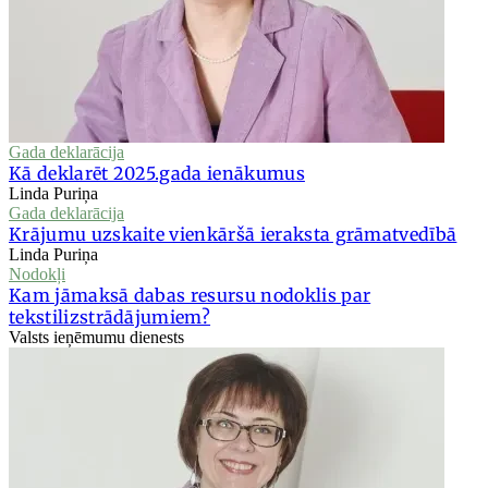
Gada deklarācija
Kā deklarēt 2025.gada ienākumus
Linda Puriņa
Gada deklarācija
Krājumu uzskaite vienkāršā ieraksta grāmatvedībā
Linda Puriņa
Nodokļi
Kam jāmaksā dabas resursu nodoklis par
tekstilizstrādājumiem?
Valsts ieņēmumu dienests