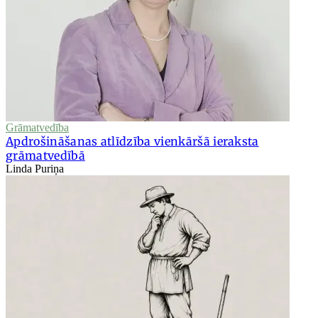
Grāmatvedība
Apdrošināšanas atlīdzība vienkāršā ieraksta
grāmatvedībā
Linda Puriņa