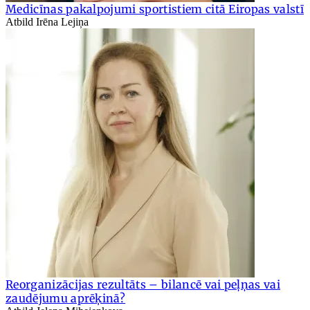
Medicīnas pakalpojumi sportistiem citā Eiropas valstī
Atbild Irēna Lejiņa
Reorganizācijas rezultāts – bilancē vai peļņas vai
zaudējumu aprēķinā?