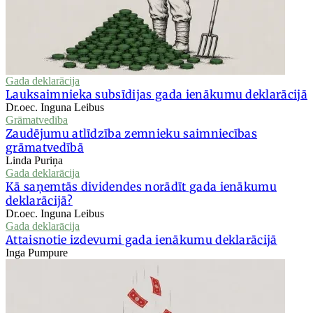
Gada deklarācija
Lauksaimnieka subsīdijas gada ienākumu deklarācijā
Dr.oec. Inguna Leibus
Grāmatvedība
Zaudējumu atlīdzība zemnieku saimniecības
grāmatvedībā
Linda Puriņa
Gada deklarācija
Kā saņemtās dividendes norādīt gada ienākumu
deklarācijā?
Dr.oec. Inguna Leibus
Gada deklarācija
Attaisnotie izdevumi gada ienākumu deklarācijā
Inga Pumpure