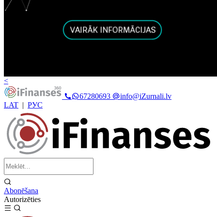
<
67280693
info@iZurnali.lv
LAT
|
РУС
Abonēšana
Autorizēties