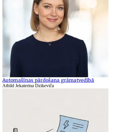
Automašīnas pārdošana grāmatvedībā
Atbild Jekaterina Dzikeviča