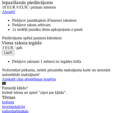
Iepazīšanās piedāvājums
18 EUR
9 EUR
/ pirmais mēnesis
Abonēt!
Piekļuve jaunākajiem iFinanses rakstiem
Piekļuve rakstu arhīvam
1x nedēļā jaunāko tēmu apkopojums e-pastā
Piedāvājums spēkā jauniem klientiem
Viena raksta iegāde
3 EUR
/ gab.
Lasīt!
Piekļuve rakstam 1 mēnesi no iegādes brīža
Noformējot pirkumu, netiek piesaistīta maksājumu karte un nenotiek
automātiski maksājumi!
Apskatīt citas abonēšanas iespējas
Pamanīji kļūdu?
Iezīmē tekstu un spied "ziņot par kļūdu".
Tēmas
krājumi
inventarizācija
pašnodarbinātais