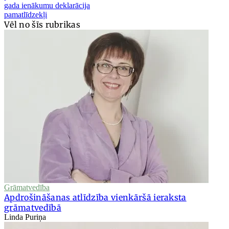
gada ienākumu deklarācija
pamatlīdzekļi
Vēl no šīs rubrikas
Grāmatvedība
Apdrošināšanas atlīdzība vienkāršā ieraksta
grāmatvedībā
Linda Puriņa