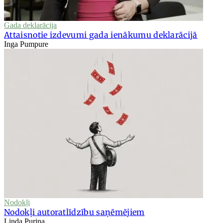
Gada deklarācija
Attaisnotie izdevumi gada ienākumu deklarācijā
Inga Pumpure
Nodokļi
Nodokļi autoratlīdzību saņēmējiem
Linda Puriņa