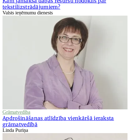
Kam jāmaksā dabas resursu nodoklis par
tekstilizstrādājumiem?
Valsts ieņēmumu dienests
Grāmatvedība
Apdrošināšanas atlīdzība vienkāršā ieraksta
grāmatvedībā
Linda Puriņa