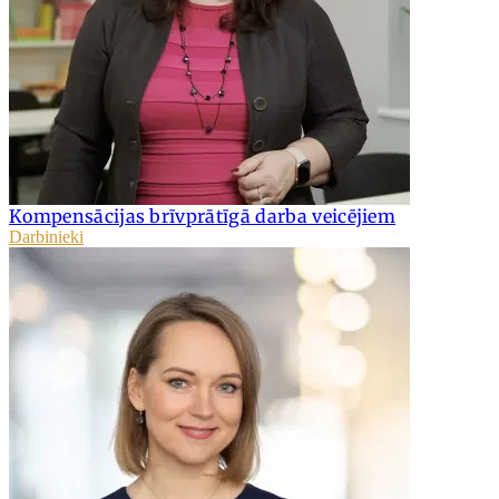
Kompensācijas brīvprātīgā darba veicējiem
Darbinieki