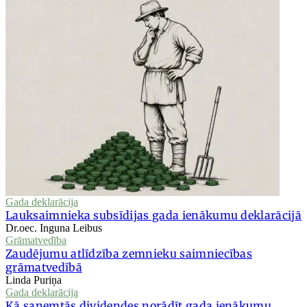
Gada deklarācija
Lauksaimnieka subsīdijas gada ienākumu deklarācijā
Dr.oec. Inguna Leibus
Grāmatvedība
Zaudējumu atlīdzība zemnieku saimniecības
grāmatvedībā
Linda Puriņa
Gada deklarācija
Kā saņemtās dividendes norādīt gada ienākumu