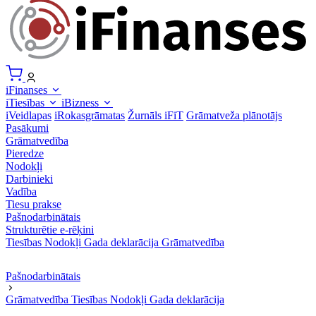
iFinanses
iTiesības
iBizness
iVeidlapas
iRokasgrāmatas
Žurnāls iFiT
Grāmatveža plānotājs
Pasākumi
Grāmatvedība
Pieredze
Nodokļi
Darbinieki
Vadība
Tiesu prakse
Pašnodarbinātais
Strukturētie e-rēķini
Tiesības
Nodokļi
Gada deklarācija
Grāmatvedība
Pašnodarbinātais
Grāmatvedība
Tiesības
Nodokļi
Gada deklarācija