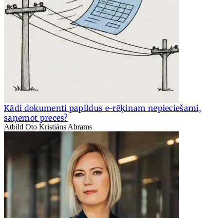
Kādi dokumenti papildus e-rēķinam nepieciešami,
saņemot preces?
Atbild Oto Kristiāns Abrams