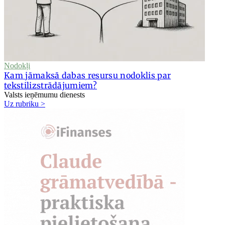
Nodokļi
Kam jāmaksā dabas resursu nodoklis par
tekstilizstrādājumiem?
Valsts ieņēmumu dienests
Uz rubriku >