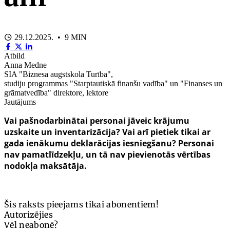
29.12.2025. • 9 MIN
Atbild
Anna Medne
SIA "Biznesa augstskola Turība",
studiju programmas "Starptautiskā finanšu vadība" un "Finanses un
grāmatvedība" direktore, lektore
Jautājums
Vai pašnodarbinātai personai jāveic krājumu
uzskaite un inventarizācija? Vai arī pietiek tikai ar
gada ienākumu deklarācijas iesniegšanu? Personai
nav pamatlīdzekļu, un tā nav pievienotās vērtības
nodokļa maksātāja.
Šis raksts pieejams tikai abonentiem!
Autorizējies
Vēl neabonē?