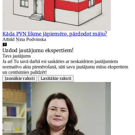
Kāda PVN likme jāpiemēro, pārdodot māju?
Atbild Ņina Podvinska
Uzdod jautājumu ekspertiem!
Tavs jautājums
Ja arī Tu savā darbā esi saskāries ar neskaidriem jautājumiem
normatīvo aktu piemērošanā, sūti savu jautājumu mūsu ekspertiem
un centīsimies palīdzēt!
Jaunākie raksti
Lasītākie raksti