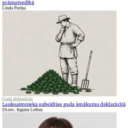
grāmatvedībā
Linda Puriņa
Gada deklarācija
Lauksaimnieka subsīdijas gada ienākumu deklarācijā
Dr.oec. Inguna Leibus