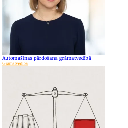
Automašīnas pārdošana grāmatvedībā
Grāmatvedība