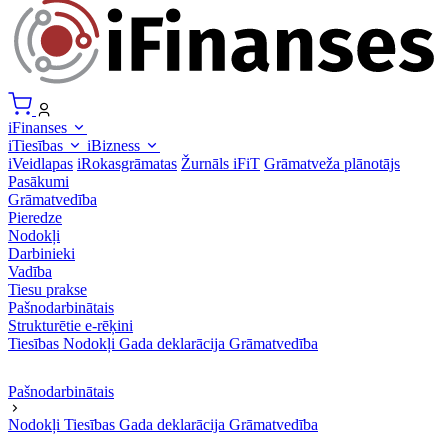
iFinanses
iTiesības
iBizness
iVeidlapas
iRokasgrāmatas
Žurnāls iFiT
Grāmatveža plānotājs
Pasākumi
Grāmatvedība
Pieredze
Nodokļi
Darbinieki
Vadība
Tiesu prakse
Pašnodarbinātais
Strukturētie e-rēķini
Tiesības
Nodokļi
Gada deklarācija
Grāmatvedība
Pašnodarbinātais
Nodokļi
Tiesības
Gada deklarācija
Grāmatvedība