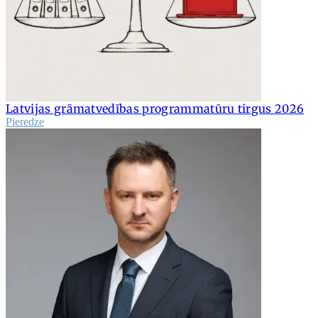
Latvijas grāmatvedības programmatūru tirgus 2026
Pieredze