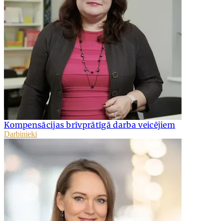
Kompensācijas brīvprātīgā darba veicējiem
Darbinieki