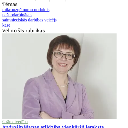
Tēmas
mikrouzņēmumu nodoklis
pašnodarbinātais
saimnieciskās darbības veicējs
kase
Vēl no šīs rubrikas
Grāmatvedība
Apdrošināšanas atlīdzība vienkāršā ieraksta