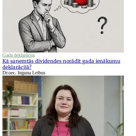
Gada deklarācija
Kā saņemtās dividendes norādīt gada ienākumu
deklarācijā?
Dr.oec. Inguna Leibus