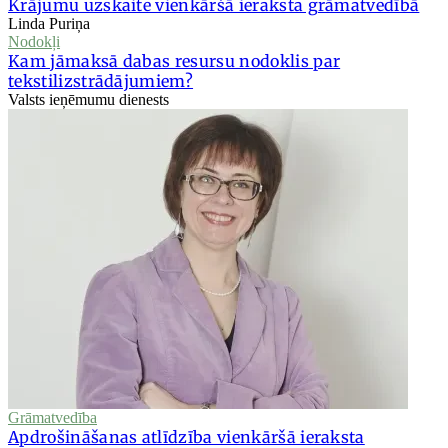
Krājumu uzskaite vienkāršā ieraksta grāmatvedībā
Linda Puriņa
Nodokļi
Kam jāmaksā dabas resursu nodoklis par
tekstilizstrādājumiem?
Valsts ieņēmumu dienests
Grāmatvedība
Apdrošināšanas atlīdzība vienkāršā ieraksta