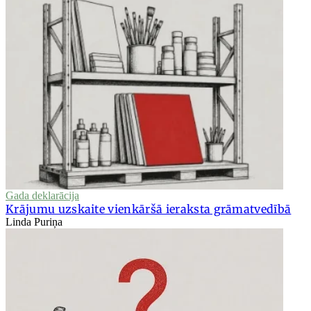
Gada deklarācija
Krājumu uzskaite vienkāršā ieraksta grāmatvedībā
Linda Puriņa