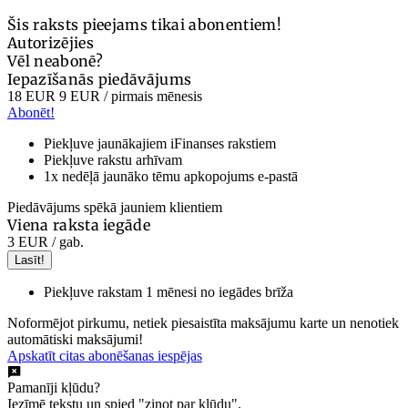
Šis raksts pieejams tikai abonentiem!
Autorizējies
Vēl neabonē?
Iepazīšanās piedāvājums
18 EUR
9 EUR
/ pirmais mēnesis
Abonēt!
Piekļuve jaunākajiem iFinanses rakstiem
Piekļuve rakstu arhīvam
1x nedēļā jaunāko tēmu apkopojums e-pastā
Piedāvājums spēkā jauniem klientiem
Viena raksta iegāde
3 EUR
/ gab.
Lasīt!
Piekļuve rakstam 1 mēnesi no iegādes brīža
Noformējot pirkumu, netiek piesaistīta maksājumu karte un nenotiek
automātiski maksājumi!
Apskatīt citas abonēšanas iespējas
Pamanīji kļūdu?
Iezīmē tekstu un spied "ziņot par kļūdu".