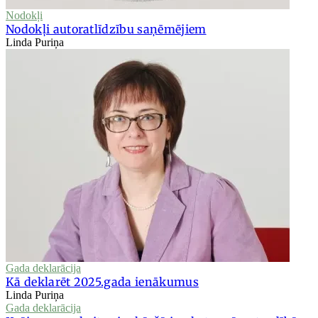
Nodokļi
Nodokļi autoratlīdzību saņēmējiem
Linda Puriņa
Gada deklarācija
Kā deklarēt 2025.gada ienākumus
Linda Puriņa
Gada deklarācija