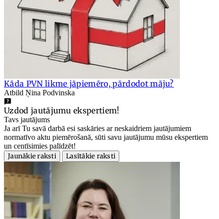
Kāda PVN likme jāpiemēro, pārdodot māju?
Atbild Ņina Podvinska
Uzdod jautājumu ekspertiem!
Tavs jautājums
Ja arī Tu savā darbā esi saskāries ar neskaidriem jautājumiem
normatīvo aktu piemērošanā, sūti savu jautājumu mūsu ekspertiem
un centīsimies palīdzēt!
Jaunākie raksti
Lasītākie raksti