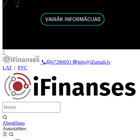
<
67280693
info@iZurnali.lv
LAT
|
РУС
Abonēšana
Autorizēties