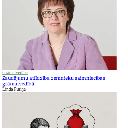
Grāmatvedība
Zaudējumu atlīdzība zemnieku saimniecības
grāmatvedībā
Linda Puriņa