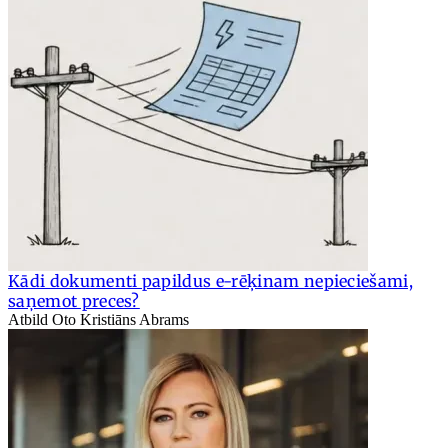
Kādi dokumenti papildus e-rēķinam nepieciešami,
saņemot preces?
Atbild Oto Kristiāns Abrams