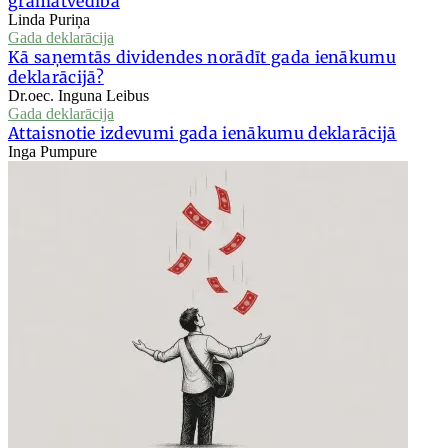
grāmatvedībā
Linda Puriņa
Gada deklarācija
Kā saņemtās dividendes norādīt gada ienākumu
deklarācijā?
Dr.oec. Inguna Leibus
Gada deklarācija
Attaisnotie izdevumi gada ienākumu deklarācijā
Inga Pumpure