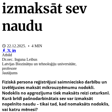
izmaksāt sev
naudu
22.12.2025. • 4 MIN
Atbild
Dr.oec. Inguna Leibus
Latvijas Biozinātņu un tehnoloģiju universitāte,
profesore
Jautājums
Fiziskā persona reģistrējusi saimniecisko darbību un
izvēlējusies maksāt mikrouzņēmumu nodokli.
Nodoklis no apgrozījuma tiek maksāts reizi ceturksnī.
Kurā brīdī pašnodarbinātais sev var izmaksāt
nopelnīto naudu – tikai tad, kad nomaksāts nodoklis,
vai katru mēnesi?