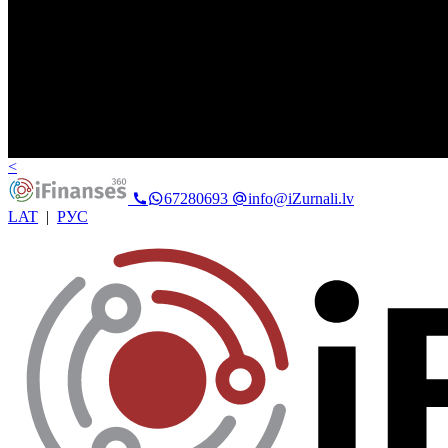
<
67280693
info@iZurnali.lv
LAT
|
РУС