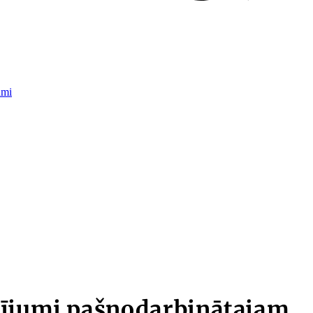
umi
cījumi pašnodarbinātajam