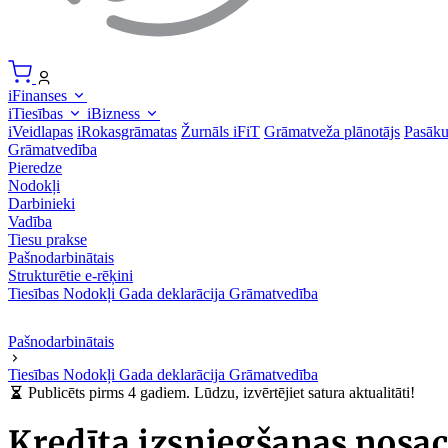
iFinanses
iTiesības
iBizness
iVeidlapas
iRokasgrāmatas
Žurnāls iFiT
Grāmatveža plānotājs
Pasāk
Grāmatvedība
Pieredze
Nodokļi
Darbinieki
Vadība
Tiesu prakse
Pašnodarbinātais
Strukturētie e-rēķini
Tiesības
Nodokļi
Gada deklarācija
Grāmatvedība
Pašnodarbinātais
Tiesības
Nodokļi
Gada deklarācija
Grāmatvedība
Publicēts pirms 4 gadiem. Lūdzu, izvērtējiet satura aktualitāti!
Kredīta izsniegšanas nosa