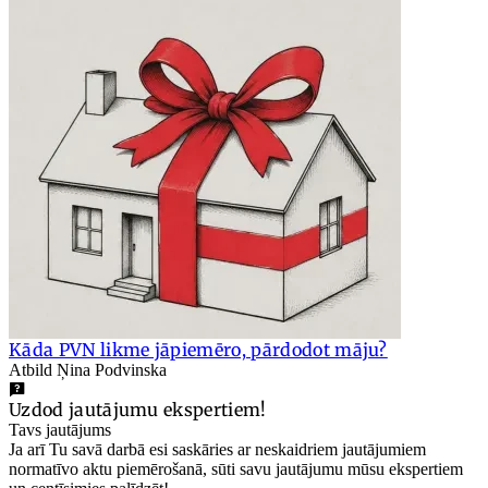
Kāda PVN likme jāpiemēro, pārdodot māju?
Atbild Ņina Podvinska
Uzdod jautājumu ekspertiem!
Tavs jautājums
Ja arī Tu savā darbā esi saskāries ar neskaidriem jautājumiem
normatīvo aktu piemērošanā, sūti savu jautājumu mūsu ekspertiem