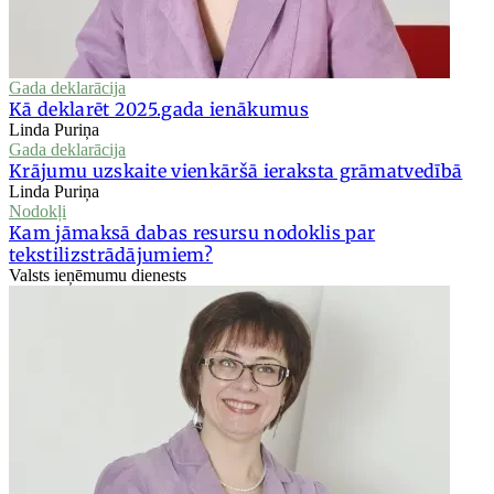
Gada deklarācija
Kā deklarēt 2025.gada ienākumus
Linda Puriņa
Gada deklarācija
Krājumu uzskaite vienkāršā ieraksta grāmatvedībā
Linda Puriņa
Nodokļi
Kam jāmaksā dabas resursu nodoklis par
tekstilizstrādājumiem?
Valsts ieņēmumu dienests