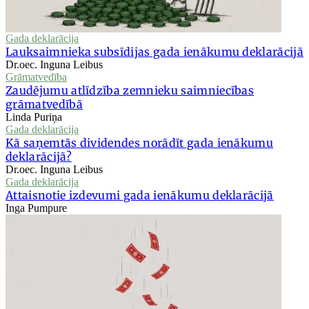
Gada deklarācija
Lauksaimnieka subsīdijas gada ienākumu deklarācijā
Dr.oec. Inguna Leibus
Grāmatvedība
Zaudējumu atlīdzība zemnieku saimniecības
grāmatvedībā
Linda Puriņa
Gada deklarācija
Kā saņemtās dividendes norādīt gada ienākumu
deklarācijā?
Dr.oec. Inguna Leibus
Gada deklarācija
Attaisnotie izdevumi gada ienākumu deklarācijā
Inga Pumpure