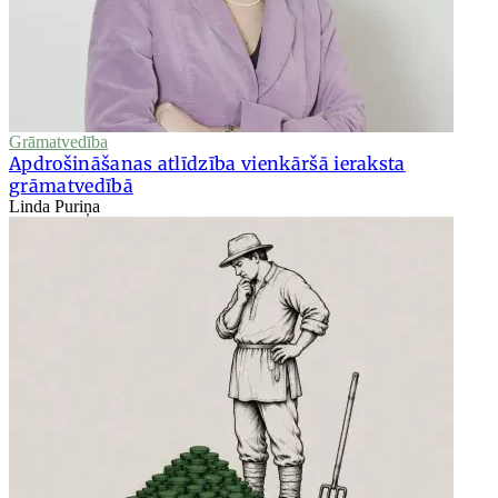
Grāmatvedība
Apdrošināšanas atlīdzība vienkāršā ieraksta
grāmatvedībā
Linda Puriņa