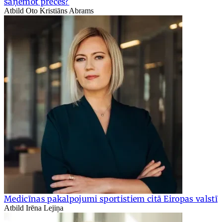
saņemot preces?
Atbild Oto Kristiāns Abrams
Medicīnas pakalpojumi sportistiem citā Eiropas valstī
Atbild Irēna Lejiņa