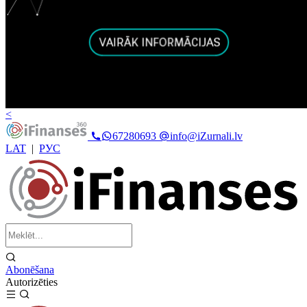
<
67280693
info@iZurnali.lv
LAT
|
РУС
Abonēšana
Autorizēties