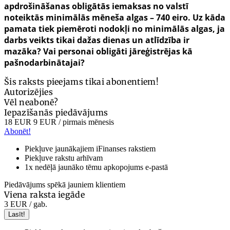
apdrošināšanas obligātās iemaksas no valstī
noteiktās minimālās mēneša algas – 740 eiro.
Uz kāda
pamata
tiek piemērot
i nodokļi no minimālās algas
, ja
darbs veikts tikai dažas dienas un atlīdzība ir
mazāka?
Vai personai obligāti jāreģistrējas kā
pašnodarbinātajai?
Šis raksts pieejams tikai abonentiem!
Autorizējies
Vēl neabonē?
Iepazīšanās piedāvājums
18 EUR
9 EUR
/ pirmais mēnesis
Abonēt!
Piekļuve jaunākajiem iFinanses rakstiem
Piekļuve rakstu arhīvam
1x nedēļā jaunāko tēmu apkopojums e-pastā
Piedāvājums spēkā jauniem klientiem
Viena raksta iegāde
3 EUR
/ gab.
Lasīt!