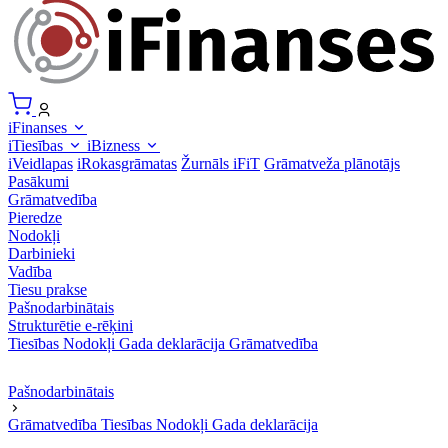
iFinanses
iTiesības
iBizness
iVeidlapas
iRokasgrāmatas
Žurnāls iFiT
Grāmatveža plānotājs
Pasākumi
Grāmatvedība
Pieredze
Nodokļi
Darbinieki
Vadība
Tiesu prakse
Pašnodarbinātais
Strukturētie e-rēķini
Tiesības
Nodokļi
Gada deklarācija
Grāmatvedība
Pašnodarbinātais
Grāmatvedība
Tiesības
Nodokļi
Gada deklarācija