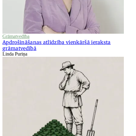
Grāmatvedība
Apdrošināšanas atlīdzība vienkāršā ieraksta
grāmatvedībā
Linda Puriņa