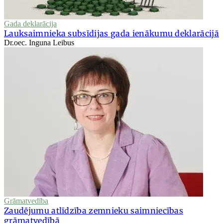
Gada deklarācija
Lauksaimnieka subsīdijas gada ienākumu deklarācijā
Dr.oec. Inguna Leibus
Grāmatvedība
Zaudējumu atlīdzība zemnieku saimniecības
grāmatvedībā