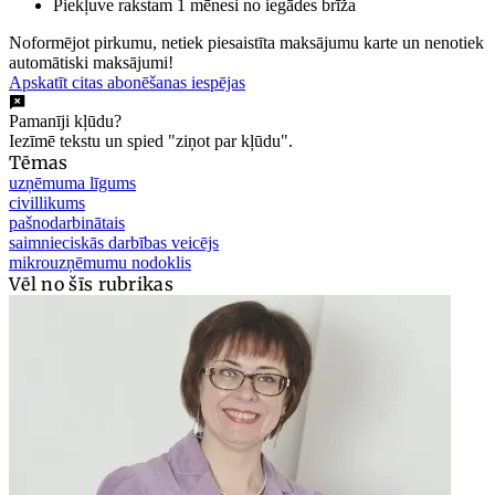
Piekļuve rakstam 1 mēnesi no iegādes brīža
Noformējot pirkumu, netiek piesaistīta maksājumu karte un nenotiek
automātiski maksājumi!
Apskatīt citas abonēšanas iespējas
Pamanīji kļūdu?
Iezīmē tekstu un spied "ziņot par kļūdu".
Tēmas
uzņēmuma līgums
civillikums
pašnodarbinātais
saimnieciskās darbības veicējs
mikrouzņēmumu nodoklis
Vēl no šīs rubrikas