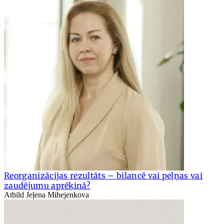
Reorganizācijas rezultāts – bilancē vai peļņas vai
zaudējumu aprēķinā?
Atbild Jeļena Mihejenkova