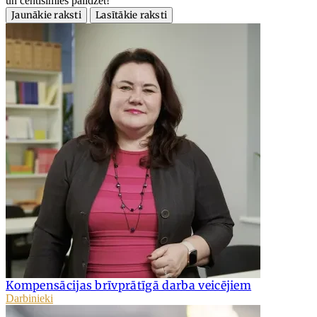
un centīsimies palīdzēt!
Jaunākie raksti
Lasītākie raksti
Kompensācijas brīvprātīgā darba veicējiem
Darbinieki