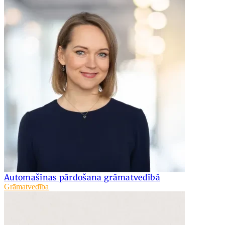
Automašīnas pārdošana grāmatvedībā
Grāmatvedība