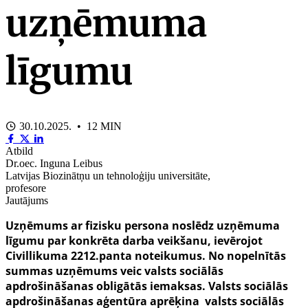
uzņēmuma
līgumu
30.10.2025. • 12 MIN
Atbild
Dr.oec. Inguna Leibus
Latvijas Biozinātņu un tehnoloģiju universitāte,
profesore
Jautājums
Uzņēmums ar fizisku persona noslēdz uzņēmuma
līgumu par konkrēta darba veikšanu, ievērojot
Civillikuma 2212.panta noteikumus. No nopelnītās
summas uzņēmums veic valsts sociālās
apdrošināšanas obligātās iemaksas. Valsts sociālās
apdrošināšanas aģentūra aprēķina valsts sociālās