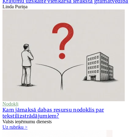
Krājumu uzskaite vienkāršā ieraksta grāmatvedībā
Linda Puriņa
Nodokļi
Kam jāmaksā dabas resursu nodoklis par
tekstilizstrādājumiem?
Valsts ieņēmumu dienests
Uz rubriku >