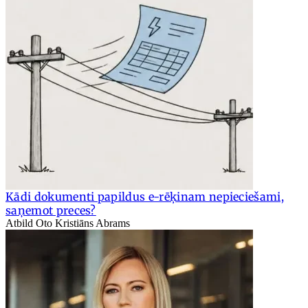
Kādi dokumenti papildus e-rēķinam nepieciešami,
saņemot preces?
Atbild Oto Kristiāns Abrams