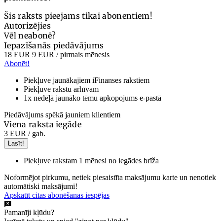
Šis raksts pieejams tikai abonentiem!
Autorizējies
Vēl neabonē?
Iepazīšanās piedāvājums
18 EUR
9 EUR
/ pirmais mēnesis
Abonēt!
Piekļuve jaunākajiem iFinanses rakstiem
Piekļuve rakstu arhīvam
1x nedēļā jaunāko tēmu apkopojums e-pastā
Piedāvājums spēkā jauniem klientiem
Viena raksta iegāde
3 EUR
/ gab.
Lasīt!
Piekļuve rakstam 1 mēnesi no iegādes brīža
Noformējot pirkumu, netiek piesaistīta maksājumu karte un nenotiek
automātiski maksājumi!
Apskatīt citas abonēšanas iespējas
Pamanīji kļūdu?