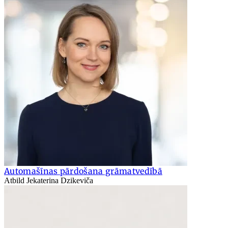
Automašīnas pārdošana grāmatvedībā
Atbild Jekaterina Dzikeviča