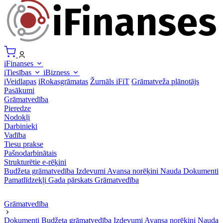
iFinanses
iTiesības
iBizness
iVeidlapas
iRokasgrāmatas
Žurnāls iFiT
Grāmatveža plānotājs
Pasākumi
Grāmatvedība
Pieredze
Nodokļi
Darbinieki
Vadība
Tiesu prakse
Pašnodarbinātais
Strukturētie e-rēķini
Budžeta grāmatvedība
Izdevumi
Avansa norēķini
Nauda
Dokumenti
Pamatlīdzekļi
Gada pārskats
Grāmatvedība
Grāmatvedība
Dokumenti
Budžeta grāmatvedība
Izdevumi
Avansa norēķini
Nauda