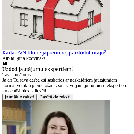
Kāda PVN likme jāpiemēro, pārdodot māju?
Atbild Ņina Podvinska
Uzdod jautājumu ekspertiem!
Tavs jautājums
Ja arī Tu savā darbā esi saskāries ar neskaidriem jautājumiem
normatīvo aktu piemērošanā, sūti savu jautājumu mūsu ekspertiem
un centīsimies palīdzēt!
Jaunākie raksti
Lasītākie raksti