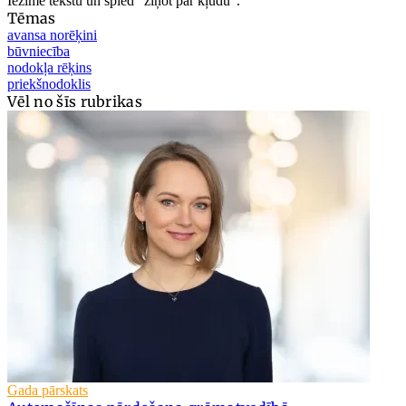
Iezīmē tekstu un spied "ziņot par kļūdu".
Tēmas
avansa norēķini
būvniecība
nodokļa rēķins
priekšnodoklis
Vēl no šīs rubrikas
Gada pārskats