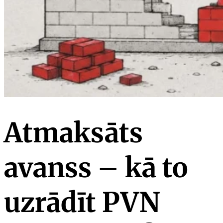
Atmaksāts
avanss – kā to
uzrādīt PVN