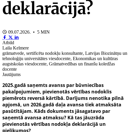
deklarācijā?
09.07.2026. • 5 MIN
Atbild
Laila Kelmere
grāmatvede, sertificēta nodokļu konsultante, Latvijas Biozinātņu un
tehnoloģiju universitātes viesdocente, Ekonomikas un kultūras
augstskolas viesdocente, Grāmatvedības un finanšu koledžas
docente
Jautājums
2025.gadā saņemts avanss par būvniecības
pakalpojumiem, pievienotās vērtības nodoklis
piemērots reversā kārtībā. Darījums nenotika pilnā
apjomā, un 2026.gadā daļa avansa tiek atmaksāta
pasūtītājam. Kāds dokuments jāsagatavo par
saņemtā avansa atmaksu? Kā tas jāuzrāda
pievienotās vērtības nodokļa deklarācijā un
pielikumos?