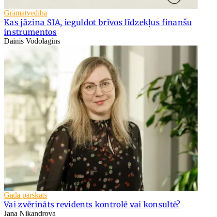
Grāmatvedība
Kas jāzina SIA, ieguldot brīvos līdzekļus finanšu
instrumentos
Dainis Vodolagins
Gada pārskats
Vai zvērināts revidents kontrolē vai konsultē?
Jana Nikandrova