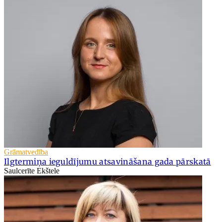
Grāmatvedība
Ilgtermiņa ieguldījumu atsavināšana gada pārskatā
Saulcerīte Ekštele