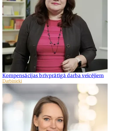
Kompensācijas brīvprātīgā darba veicējiem
Darbinieki