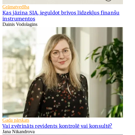
Grāmatvedība
Kas jāzina SIA, ieguldot brīvos līdzekļus finanšu
instrumentos
Dainis Vodolagins
Gada pārskats
Vai zvērināts revidents kontrolē vai konsultē?
Jana Nikandrova