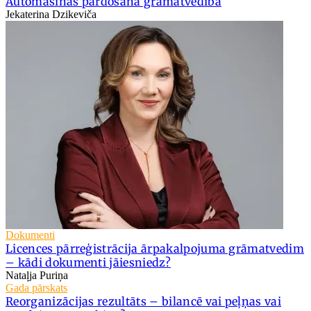
Automašīnas pārdošana grāmatvedībā
Jekaterina Dzikeviča
Dokumenti
Licences pārreģistrācija ārpakalpojuma grāmatvedim
– kādi dokumenti jāiesniedz?
Nataļja Puriņa
Gada pārskats
Reorganizācijas rezultāts – bilancē vai peļņas vai