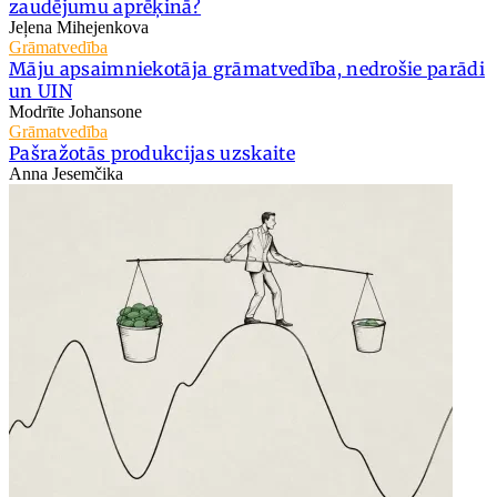
zaudējumu aprēķinā?
Jeļena Mihejenkova
Grāmatvedība
Māju apsaimniekotāja grāmatvedība, nedrošie parādi
un UIN
Modrīte Johansone
Grāmatvedība
Pašražotās produkcijas uzskaite
Anna Jesemčika