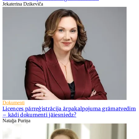
Jekaterina Dzikeviča
Dokumenti
Licences pārreģistrācija ārpakalpojuma grāmatvedim
– kādi dokumenti jāiesniedz?
Nataļja Puriņa