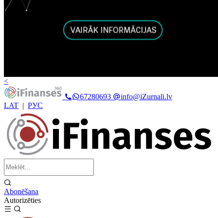
<
67280693
info@iZurnali.lv
LAT
|
РУС
Abonēšana
Autorizēties