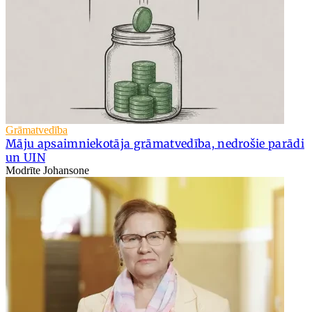
Grāmatvedība
Māju apsaimniekotāja grāmatvedība, nedrošie parādi
un UIN
Modrīte Johansone