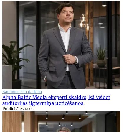
Saimnieciskā darbība
Alpha Baltic Media eksperti skaidro, kā veidot
auditorijas ilgtermiņa uzticēšanos
Publicitātes raksts