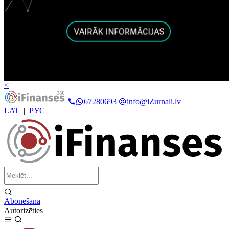
<
67280693
info@iZurnali.lv
LAT
|
РУС
Abonēšana
Autorizēties