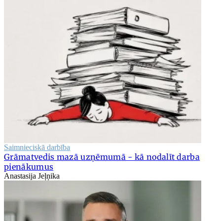
Saimnieciskā darbība
Grāmatvedis mazā uzņēmumā - kā nodalīt darba
pienākumus
Anastasija Jeļņika