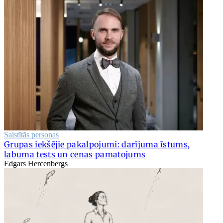
Saistītās personas
Grupas iekšējie pakalpojumi: darījuma īstums,
labuma tests un cenas pamatojums
Edgars Hercenbergs