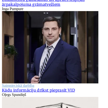
ārpakalpojuma grāmatvežiem
Inga Pumpure
Saimnieciskā darbība
Kādu informāciju drīkst pieprasīt VID
Oļegs Spundiņš