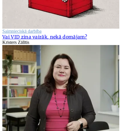
Saimnieciskā darbība
Vai VID zina vairāk, nekā domājam?
Kristers Zālītis