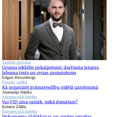
Saistītās personas
Grupas iekšējie pakalpojumi: darījuma īstums,
labuma tests un cenas pamatojums
Edgars Hercenbergs
Finanšu vadība
Kā organizēt grāmatvedību vidējā uzņēmumā
Anastasija Jeļņika
Saimnieciskā darbība
Vai VID zina vairāk, nekā domājam?
Kristers Zālītis
Saimnieciskā darbība
Dokumentu glabāšanas un aprites iespējas