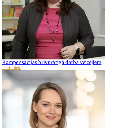
Kompensācijas brīvprātīgā darba veicējiem
Darbinieki