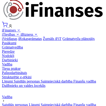
iFinanses
iTiesības
iBizness
iVeidlapas
iRokasgrāmatas
Žurnāls iFiT
Grāmatveža plānotājs
Pasākumi
Grāmatvedība
Pieredze
Nodokļi
Darbinieki
Vadība
Tiesu prakse
Pašnodarbinātais
Strukturētie e-rēķini
Līgumi
Saistītās personas
Saimnieciskā darbība
Finanšu vadība
Dalībnieks un valdes loceklis
Vadība
Saistītās personas
Līgumi
Saimnieciskā darbība
Finanšu vadība