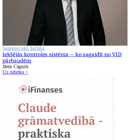
Saimnieciskā darbība
Iekšējās kontroles sistēma – ko sagaidīt no VID
pārbaudēm
Jānis Ciguzis
Uz rubriku >