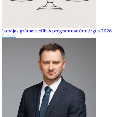
Latvijas grāmatvedības programmatūru tirgus 2026
Pieredze