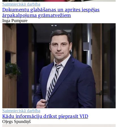
Saimnieciskā darbība
Dokumentu glabāšanas un aprites iespējas
ārpakalpojuma grāmatvežiem
Inga Pumpure
Saimnieciskā darbība
Kādu informāciju drīkst pieprasīt VID
Oļegs Spundiņš