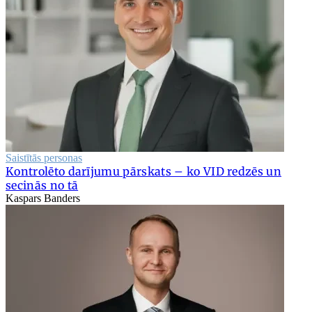
Saistītās personas
Kontrolēto darījumu pārskats – ko VID redzēs un
secinās no tā
Kaspars Banders