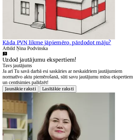
Kāda PVN likme jāpiemēro, pārdodot māju?
Atbild Ņina Podvinska
Uzdod jautājumu ekspertiem!
Tavs jautājums
Ja arī Tu savā darbā esi saskāries ar neskaidriem jautājumiem
normatīvo aktu piemērošanā, sūti savu jautājumu mūsu ekspertiem
un centīsimies palīdzēt!
Jaunākie raksti
Lasītākie raksti