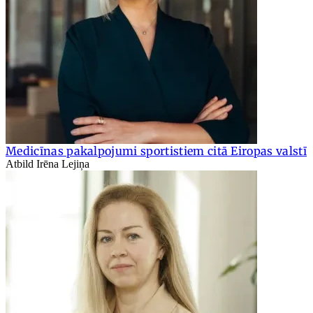
Medicīnas pakalpojumi sportistiem citā Eiropas valstī
Atbild Irēna Lejiņa