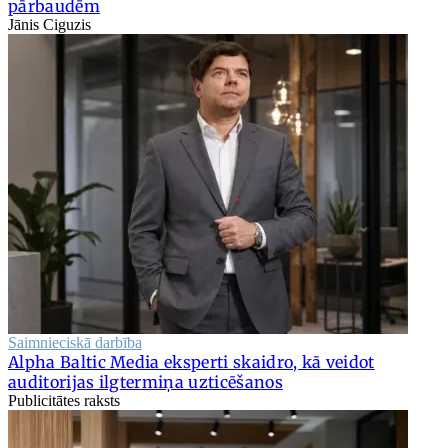
pārbaudēm
Jānis Ciguzis
Saimnieciskā darbība
Alpha Baltic Media eksperti skaidro, kā veidot
auditorijas ilgtermiņa uzticēšanos
Publicitātes raksts