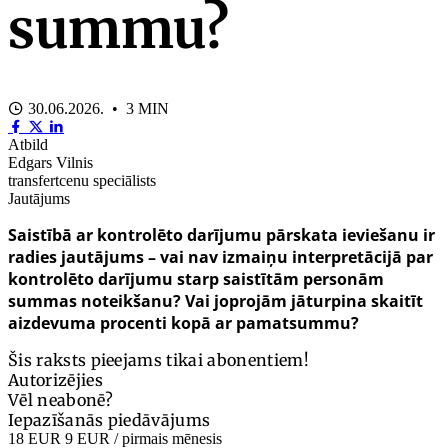
summu?
30.06.2026. • 3 MIN
Atbild
Edgars Vilnis
transfertcenu speciālists
Jautājums
Saistībā ar kontrolēto darījumu pārskata ieviešanu ir
radies jautājums – vai nav izmaiņu interpretācijā par
kontrolēto darījumu starp saistītām personām
summas noteikšanu? Vai joprojām jāturpina skaitīt
aizdevuma procenti kopā ar pamatsummu?
Šis raksts pieejams tikai abonentiem!
Autorizējies
Vēl neabonē?
Iepazīšanās piedāvājums
18 EUR
9 EUR
/ pirmais mēnesis