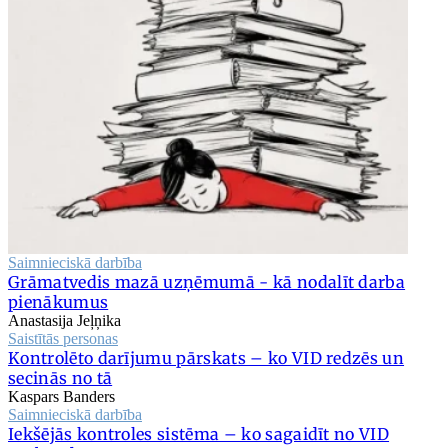
Saimnieciskā darbība
Grāmatvedis mazā uzņēmumā - kā nodalīt darba
pienākumus
Anastasija Jeļņika
Saistītās personas
Kontrolēto darījumu pārskats – ko VID redzēs un
secinās no tā
Kaspars Banders
Saimnieciskā darbība
Iekšējās kontroles sistēma – ko sagaidīt no VID