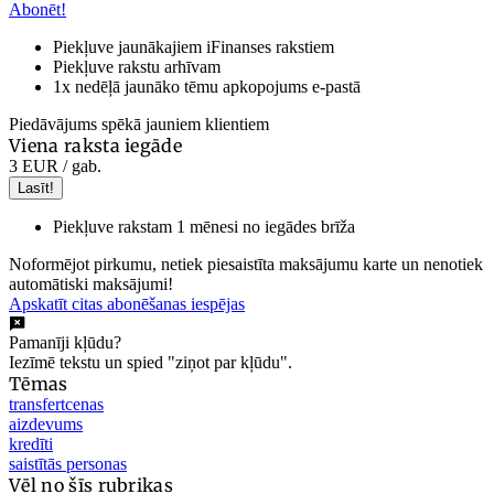
Abonēt!
Piekļuve jaunākajiem iFinanses rakstiem
Piekļuve rakstu arhīvam
1x nedēļā jaunāko tēmu apkopojums e-pastā
Piedāvājums spēkā jauniem klientiem
Viena raksta iegāde
3 EUR
/ gab.
Lasīt!
Piekļuve rakstam 1 mēnesi no iegādes brīža
Noformējot pirkumu, netiek piesaistīta maksājumu karte un nenotiek
automātiski maksājumi!
Apskatīt citas abonēšanas iespējas
Pamanīji kļūdu?
Iezīmē tekstu un spied "ziņot par kļūdu".
Tēmas
transfertcenas
aizdevums
kredīti
saistītās personas
Vēl no šīs rubrikas