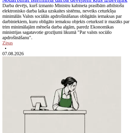
Nodarbināt īstermiņā darba devējiem kļūs izdevīgāk
Darba devējs, kurš izmanto Ministru kabineta prasībām atbilstošu
elektronisko darba laika uzskaites sistēmu, neveiks ceturkšņa
minimālās Valsts sociālās apdrošināšanas obligātās iemaksas par
darbiniekiem, kuru obligāto iemaksu objekts ceturksnī ir mazāks par
trim minimālajām mēneša darba algām, paredz Ekonomikas
ministrijas sagatavotie grozījumi likumā "Par valsts sociālo
apdrošināšanu".
Ziņas
•
07.08.2026