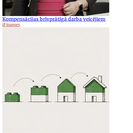
Kompensācijas brīvprātīgā darba veicējiem
iFinanses