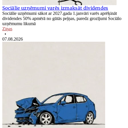
Sociālie uzņēmumi varēs izmaksāt dividendes
Sociālie uzņēmumi sākot ar 2027.gada 1.janvāri varēs aprēķināt
dividendes 50% apmērā no gūtās peļņas, paredz grozījumi Sociālo
uzņēmumu likumā
Ziņas
•
07.08.2026