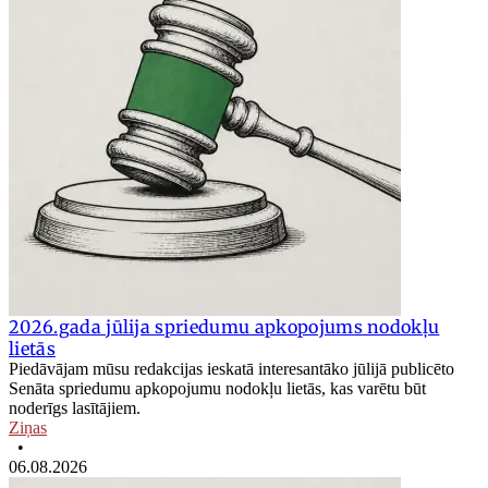
2026.gada jūlija spriedumu apkopojums nodokļu
lietās
Piedāvājam mūsu redakcijas ieskatā interesantāko jūlijā publicēto
Senāta spriedumu apkopojumu nodokļu lietās, kas varētu būt
noderīgs lasītājiem.
Ziņas
•
06.08.2026