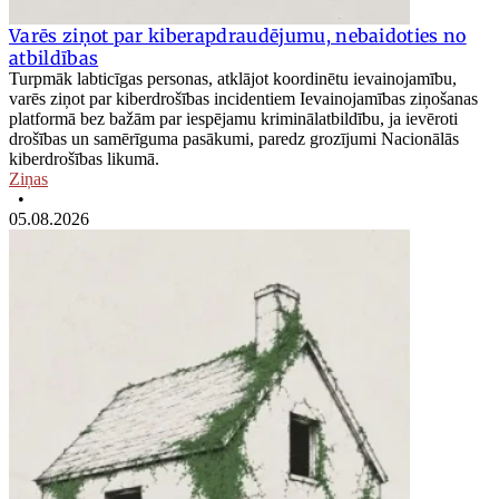
Varēs ziņot par kiberapdraudējumu, nebaidoties no
atbildības
Turpmāk labticīgas personas, atklājot koordinētu ievainojamību,
varēs ziņot par kiberdrošības incidentiem Ievainojamības ziņošanas
platformā bez bažām par iespējamu kriminālatbildību, ja ievēroti
drošības un samērīguma pasākumi, paredz grozījumi Nacionālās
kiberdrošības likumā.
Ziņas
•
05.08.2026