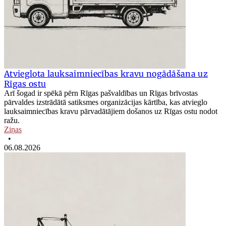
Atvieglota lauksaimniecības kravu nogādāšana uz
Rīgas ostu
Arī šogad ir spēkā pērn Rīgas pašvaldības un Rīgas brīvostas
pārvaldes izstrādātā satiksmes organizācijas kārtība, kas atvieglo
lauksaimniecības kravu pārvadātājiem došanos uz Rīgas ostu nodot
ražu.
Ziņas
•
06.08.2026