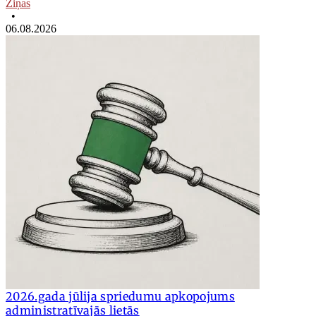
Ziņas
•
06.08.2026
2026.gada jūlija spriedumu apkopojums
administratīvajās lietās