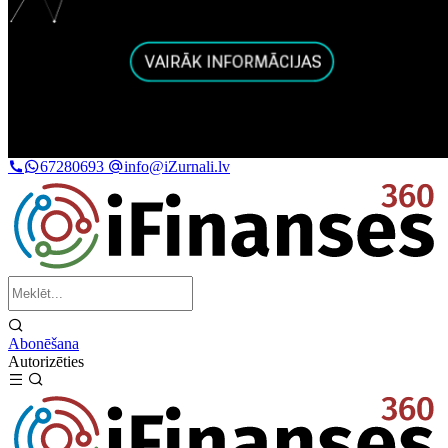
67280693
info@iZurnali.lv
Abonēšana
Autorizēties