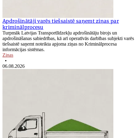
Apdrošinātāji varēs tiešsaistē saņemt ziņas par
kriminālprocesu
Turpmāk Latvijas Transportlīdzekļu apdrošinātāju birojs un
apdrošināšanas sabiedrības, kā arī operatīvās darbības subjekti varēs
tiešsaistē saņemt noteikta apjoma ziņas no Kriminālprocesa
informācijas sistēmas.
Ziņas
•
06.08.2026