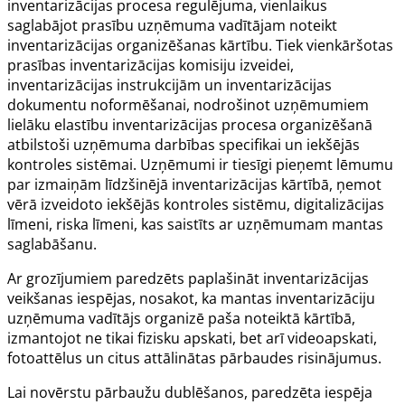
inventarizācijas procesa regulējuma, vienlaikus
saglabājot prasību uzņēmuma vadītājam noteikt
inventarizācijas organizēšanas kārtību. Tiek vienkāršotas
prasības inventarizācijas komisiju izveidei,
inventarizācijas instrukcijām un inventarizācijas
dokumentu noformēšanai, nodrošinot uzņēmumiem
lielāku elastību inventarizācijas procesa organizēšanā
atbilstoši uzņēmuma darbības specifikai un iekšējās
kontroles sistēmai. Uzņēmumi ir tiesīgi pieņemt lēmumu
par izmaiņām līdzšinējā inventarizācijas kārtībā, ņemot
vērā izveidoto iekšējās kontroles sistēmu, digitalizācijas
līmeni, riska līmeni, kas saistīts ar uzņēmumam mantas
saglabāšanu.
Ar grozījumiem paredzēts paplašināt inventarizācijas
veikšanas iespējas, nosakot, ka mantas inventarizāciju
uzņēmuma vadītājs organizē paša noteiktā kārtībā,
izmantojot ne tikai fizisku apskati, bet arī videoapskati,
fotoattēlus un citus attālinātas pārbaudes risinājumus.
Lai novērstu pārbaužu dublēšanos, paredzēta iespēja