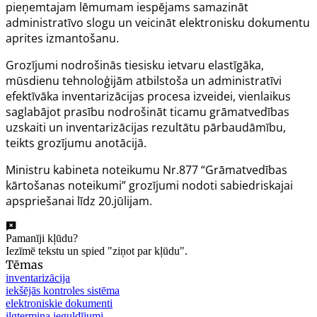
pieņemtajam lēmumam iespējams samazināt
administratīvo slogu un veicināt elektronisku dokumentu
aprites izmantošanu.
Grozījumi nodrošinās tiesisku ietvaru elastīgāka,
mūsdienu tehnoloģijām atbilstoša un administratīvi
efektīvāka inventarizācijas procesa izveidei, vienlaikus
saglabājot prasību nodrošināt ticamu grāmatvedības
uzskaiti un inventarizācijas rezultātu pārbaudāmību,
teikts grozījumu anotācijā.
Ministru kabineta noteikumu Nr.877 “Grāmatvedības
kārtošanas noteikumi” grozījumi nodoti sabiedriskajai
apspriešanai līdz 20.jūlijam.
Pamanīji kļūdu?
Iezīmē tekstu un spied "ziņot par kļūdu".
Tēmas
inventarizācija
iekšējās kontroles sistēma
elektroniskie dokumenti
ilgtermiņa ieguldījumi