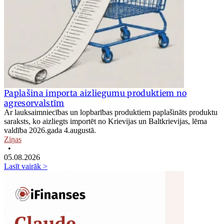
Paplašina importa aizliegumu produktiem no
agresorvalstīm
Ar lauksaimniecības un lopbarības produktiem paplašināts produktu
saraksts, ko aizliegts importēt no Krievijas un Baltkrievijas, lēma
valdība 2026.gada 4.augustā.
Ziņas
•
05.08.2026
Lasīt vairāk >