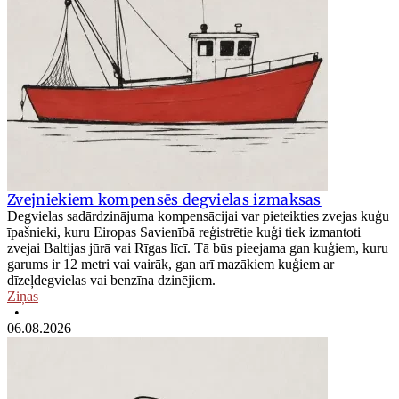
Zvejniekiem kompensēs degvielas izmaksas
Degvielas sadārdzinājuma kompensācijai var pieteikties zvejas kuģu
īpašnieki, kuru Eiropas Savienībā reģistrētie kuģi tiek izmantoti
zvejai Baltijas jūrā vai Rīgas līcī. Tā būs pieejama gan kuģiem, kuru
garums ir 12 metri vai vairāk, gan arī mazākiem kuģiem ar
dīzeļdegvielas vai benzīna dzinējiem.
Ziņas
•
06.08.2026