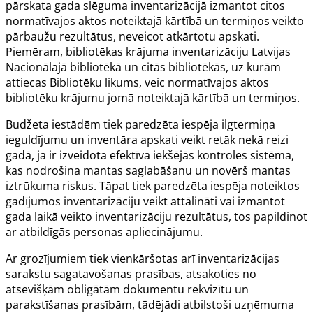
pārskata gada slēguma inventarizācijā izmantot citos
normatīvajos aktos noteiktajā kārtībā un termiņos veikto
pārbaužu rezultātus, neveicot atkārtotu apskati.
Piemēram, bibliotēkas krājuma inventarizāciju Latvijas
Nacionālajā bibliotēkā un citās bibliotēkās, uz kurām
attiecas Bibliotēku likums, veic normatīvajos aktos
bibliotēku krājumu jomā noteiktajā kārtībā un termiņos.
Budžeta iestādēm tiek paredzēta iespēja ilgtermiņa
ieguldījumu un inventāra apskati veikt retāk nekā reizi
gadā, ja ir izveidota efektīva iekšējās kontroles sistēma,
kas nodrošina mantas saglabāšanu un novērš mantas
iztrūkuma riskus. Tāpat tiek paredzēta iespēja noteiktos
gadījumos inventarizāciju veikt attālināti vai izmantot
gada laikā veikto inventarizāciju rezultātus, tos papildinot
ar atbildīgās personas apliecinājumu.
Ar grozījumiem tiek vienkāršotas arī inventarizācijas
sarakstu sagatavošanas prasības, atsakoties no
atsevišķām obligātām dokumentu rekvizītu un
parakstīšanas prasībām, tādējādi atbilstoši uzņēmuma