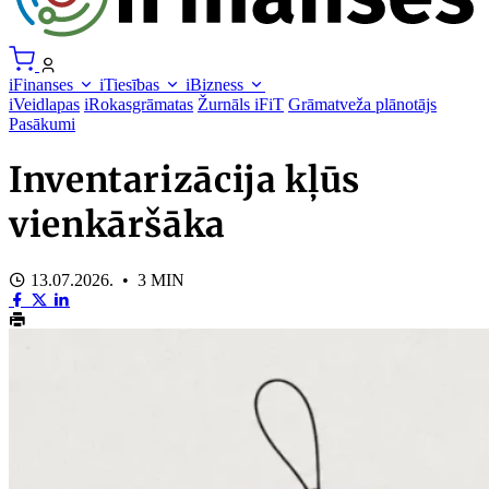
iFinanses
iTiesības
iBizness
iVeidlapas
iRokasgrāmatas
Žurnāls iFiT
Grāmatveža plānotājs
Pasākumi
Inventarizācija kļūs
vienkāršāka
13.07.2026. • 3 MIN