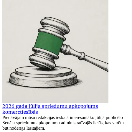
2026.gada jūlija spriedumu apkopojums
komerctiesībās
Piedāvājam mūsu redakcijas ieskatā interesantāko jūlijā publicēto
Senāta spriedumu apkopojumu administratīvajās lietās, kas varētu
būt noderīgs lasītājiem.