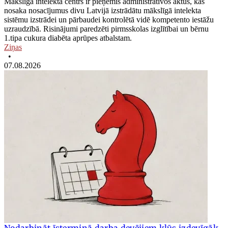
Mākslīgā intelekta centrs ir pieņēmis administratīvos aktus, kas
nosaka nosacījumus divu Latvijā izstrādātu mākslīgā intelekta
sistēmu izstrādei un pārbaudei kontrolētā vidē kompetento iestāžu
uzraudzībā. Risinājumi paredzēti pirmsskolas izglītībai un bērnu
1.tipa cukura diabēta aprūpes atbalstam.
Ziņas
•
07.08.2026