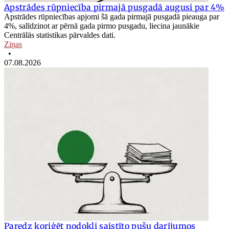
Apstrādes rūpniecība pirmajā pusgadā augusi par 4%
Apstrādes rūpniecības apjomi šā gada pirmajā pusgadā pieauga par
4%, salīdzinot ar pērnā gada pirmo pusgadu, liecina jaunākie
Centrālās statistikas pārvaldes dati.
Ziņas
•
07.08.2026
Paredz koriģēt nodokli saistīto pušu darījumos