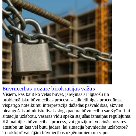
Būvniecības nozare birokrātijas važās
Visiem, kas kaut ko vēlas būvēt, jārēķinās ar ilgtsošu un
problemātisku būvniecības procesu – laikietilpīgas procedūras,
vispārīgo noteikumu interpretācija dažādās pašvaldībās, aizvien
pieaugošais administratīvais slogs padara būvniecību sarežģītu. Lai
situāciju uzlabotu, vasaras vidū spēkā stājušās izmaiņas regulējumā.
Kā mainījies būvniecības process, vai grozījumi veicinās nozares
attīstību un kas vēl būtu jādara, lai situācija būvniecībā uzlabotos?
To oktobrī vaicājām būvniecības uzņēmumiem un viņus