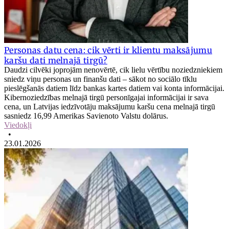
Personas datu cena: cik vērti ir klientu maksājumu
karšu dati melnajā tirgū?
Daudzi cilvēki joprojām nenovērtē, cik lielu vērtību noziedzniekiem
sniedz viņu personas un finanšu dati – sākot no sociālo tīklu
pieslēgšanās datiem līdz bankas kartes datiem vai konta informācijai.
Kibernoziedzības melnajā tirgū personīgajai informācijai ir sava
cena, un Latvijas iedzīvotāju maksājumu karšu cena melnajā tirgū
sasniedz 16,99 Amerikas Savienoto Valstu dolārus.
Viedokļi
•
23.01.2026