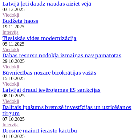
Latvijā ļoti daudz naudas aiziet vējā
03.12.2025
Viedokļi
Budžeta haoss
19.11.2025
Intervija
Tiesiskās vides modernizācija
05.11.2025
Viedokļi
Dabas resursu nodokļa izmaiņas nav pamatotas
29.10.2025
Viedokļi
Būvniecības nozare birokrātijas važās
15.10.2025
Viedokļi
Latvijai draud ievērojamas ES sankcijas
08.10.2025
Viedokļi
Dalītais īpašums bremzē investīcijas un uzticēšanos
tirgum
07.10.2025
Intervija
Drosme mainīt ierasto kārtību
01.10.2025