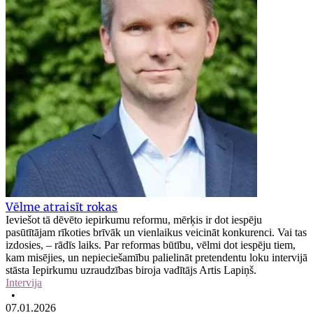
Vēlme atraisīt rokas
Ieviešot tā dēvēto iepirkumu reformu, mērķis ir dot iespēju
pasūtītājam rīkoties brīvāk un vienlaikus veicināt konkurenci. Vai tas
izdosies, – rādīs laiks. Par reformas būtību, vēlmi dot iespēju tiem,
kam misējies, un nepieciešamību palielināt pretendentu loku intervijā
stāsta Iepirkumu uzraudzības biroja vadītājs Artis Lapiņš.
Intervija
•
07.01.2026