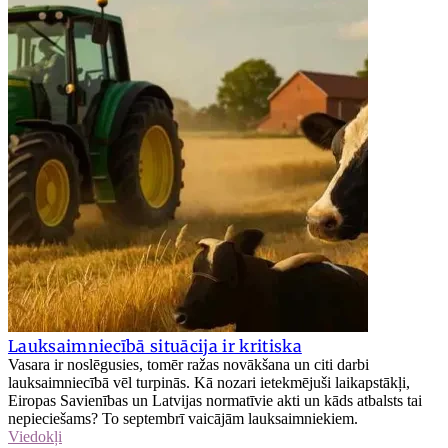
Lauksaimniecībā situācija ir kritiska
Vasara ir noslēgusies, tomēr ražas novākšana un citi darbi
lauksaimniecībā vēl turpinās. Kā nozari ietekmējuši laikapstākļi,
Eiropas Savienības un Latvijas normatīvie akti un kāds atbalsts tai
nepieciešams? To septembrī vaicājām lauksaimniekiem.
Viedokļi