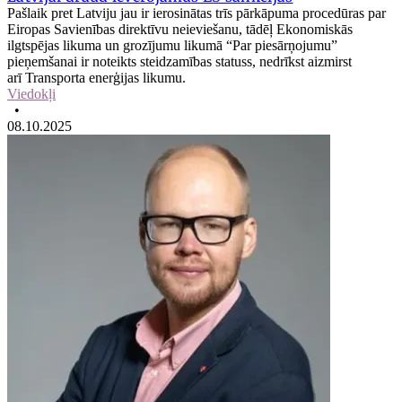
Pašlaik pret Latviju jau ir ierosinātas trīs pārkāpuma procedūras par
Eiropas Savienības direktīvu neieviešanu, tādēļ Ekonomiskās
ilgtspējas likuma un grozījumu likumā “Par piesārņojumu”
pieņemšanai ir noteikts steidzamības statuss, nedrīkst aizmirst
arī Transporta enerģijas likumu.
Viedokļi
•
08.10.2025