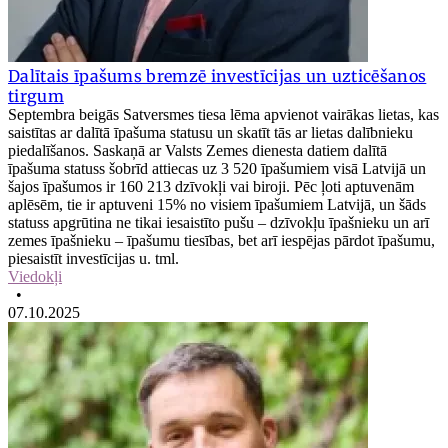
Dalītais īpašums bremzē investīcijas un uzticēšanos
tirgum
Septembra beigās Satversmes tiesa lēma apvienot vairākas lietas, kas
saistītas ar dalītā īpašuma statusu un skatīt tās ar lietas dalībnieku
piedalīšanos. Saskaņā ar Valsts Zemes dienesta datiem dalītā
īpašuma statuss šobrīd attiecas uz 3 520 īpašumiem visā Latvijā un
šajos īpašumos ir 160 213 dzīvokļi vai biroji. Pēc ļoti aptuvenām
aplēsēm, tie ir aptuveni 15% no visiem īpašumiem Latvijā, un šāds
statuss apgrūtina ne tikai iesaistīto pušu – dzīvokļu īpašnieku un arī
zemes īpašnieku – īpašumu tiesības, bet arī iespējas pārdot īpašumu,
piesaistīt investīcijas u. tml.
Viedokļi
•
07.10.2025