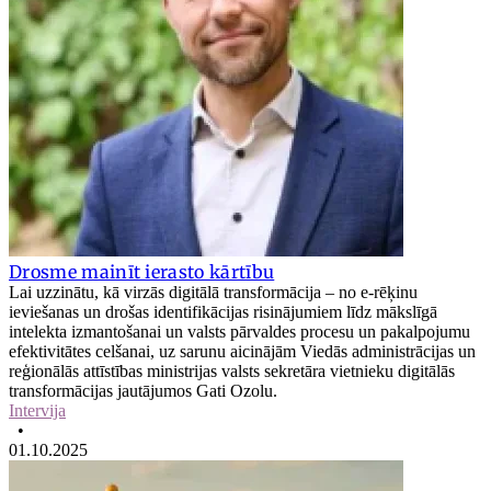
Drosme mainīt ierasto kārtību
Lai uzzinātu, kā virzās digitālā transformācija – no e-rēķinu
ieviešanas un drošas identifikācijas risinājumiem līdz mākslīgā
intelekta izmantošanai un valsts pārvaldes procesu un pakalpojumu
efektivitātes celšanai, uz sarunu aicinājām Viedās administrācijas un
reģionālās attīstības ministrijas valsts sekretāra vietnieku digitālās
transformācijas jautājumos Gati Ozolu.
Intervija
•
01.10.2025