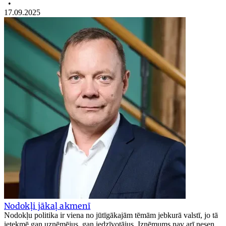
•
17.09.2025
Nodokļi jākaļ akmenī
Nodokļu politika ir viena no jūtīgākajām tēmām jebkurā valstī, jo tā
ietekmē gan uzņēmējus, gan iedzīvotājus. Izņēmums nav arī nesen