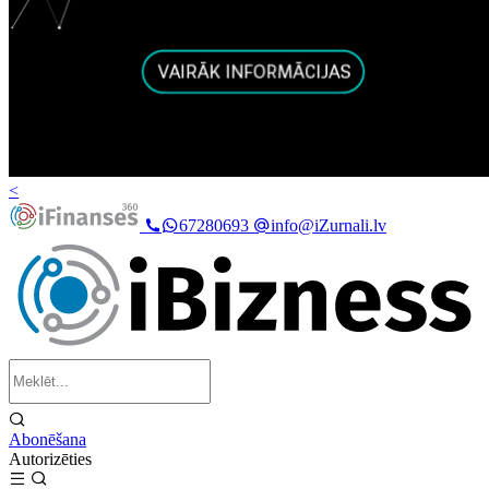
<
67280693
info@iZurnali.lv
Abonēšana
Autorizēties