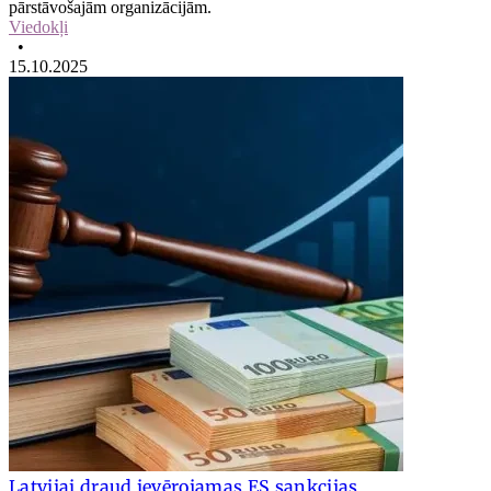
pārstāvošajām organizācijām.
Viedokļi
•
15.10.2025
Latvijai draud ievērojamas ES sankcijas