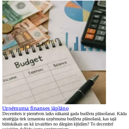
Uzņēmuma finanses jāplāno
Decembris ir piemērots laiks nākamā gada budžeta plānošanai. Kāda
stratēģija tiek izmantota uzņēmuma budžeta plānošanā, kas tajā
būtiskākais un kā izvairīties no dārgām kļūdām? To decembrī