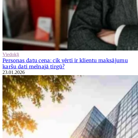
Viedokļi
Personas datu cena: cik vērti ir klientu maksājumu
karšu dati melnajā tirgū?
23.01.2026