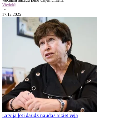
vaicājām dažādu jomu uzņēmumiem.
Viedokļi
•
17.12.2025
Latvijā ļoti daudz naudas aiziet vējā