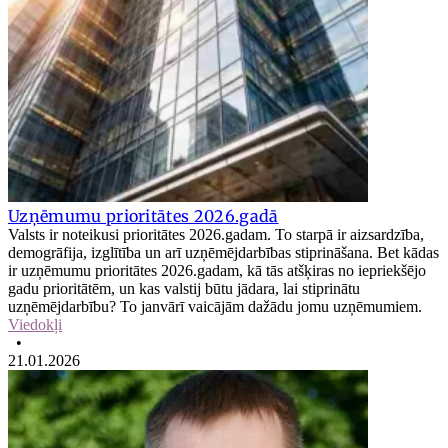
Uzņēmumu prioritātes 2026.gadā
Valsts ir noteikusi prioritātes 2026.gadam. To starpā ir aizsardzība,
demogrāfija, izglītība un arī uzņēmējdarbības stiprināšana. Bet kādas
ir uzņēmumu prioritātes 2026.gadam, kā tās atšķiras no iepriekšējo
gadu prioritātēm, un kas valstij būtu jādara, lai stiprinātu
uzņēmējdarbību? To janvārī vaicājām dažādu jomu uzņēmumiem.
Viedokļi
•
21.01.2026