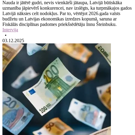
Nauda ir jātērē gudri, nevis vienkārši jātaupa, Latvijā būtiskāka
uzmanība jāpievērš konkurencei, nav izslēgts, ka turpmākajos gados
Latvijā nāksies celt nodokļus. Par to, vērtējot 2026.gada valsts
budžetu un Latvijas ekonomikas izredzes kopumā, saruna ar
Fiskālās disciplīnas padomes priekšsēdētāju Innu Šteinbuku.
Intervija
•
03.12.2025