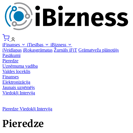
iFinanses
iTiesības
iBizness
iVeidlapas
iRokasgrāmatas
Žurnāls iFiT
Grāmatveža plānotājs
Pasākumi
Pieredze
Uzņēmuma vadība
Valdes loceklis
Finanses
Elektronizācija
Jaunais uzņēmējs
Viedokļi
Intervija
Pieredze
Viedokļi
Intervija
Pieredze