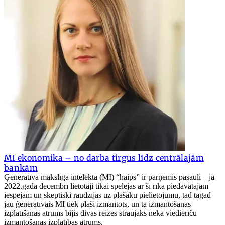
MI ekonomika – no darba tirgus līdz centrālajām
bankām
Ģeneratīvā mākslīgā intelekta (MI) “haips” ir pārņēmis pasauli – ja
2022.gada decembrī lietotāji tikai spēlējās ar šī rīka piedāvātajām
iespējām un skeptiski raudzījās uz plašāku pielietojumu, tad tagad
jau ģeneratīvais MI tiek plaši izmantots, un tā izmantošanas
izplatīšanās ātrums bijis divas reizes straujāks nekā viedierīču
izmantošanas izplatības ātrums.