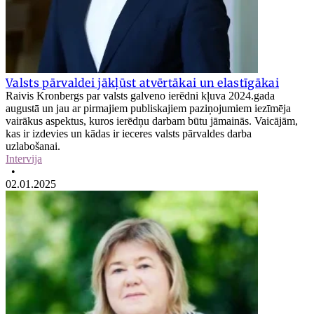
Valsts pārvaldei jākļūst atvērtākai un elastīgākai
Raivis Kronbergs par valsts galveno ierēdni kļuva 2024.gada
augustā un jau ar pirmajiem publiskajiem paziņojumiem iezīmēja
vairākus aspektus, kuros ierēdņu darbam būtu jāmainās. Vaicājām,
kas ir izdevies un kādas ir ieceres valsts pārvaldes darba
uzlabošanai.
Intervija
•
02.01.2025