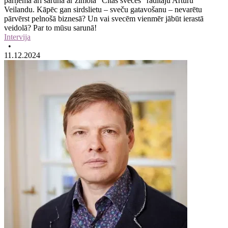
pārņēma arī sarunā ar zīmola “Citas sveces” radītāju Artūru
Veilandu. Kāpēc gan sirdslietu – sveču gatavošanu – nevarētu
pārvērst pelnošā biznesā? Un vai svecēm vienmēr jābūt ierastā
veidolā? Par to mūsu sarunā!
Intervija
•
11.12.2024