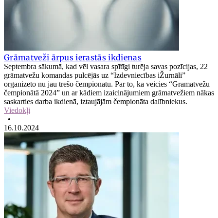
Grāmatveži ārpus ierastās ikdienas
Septembra sākumā, kad vēl vasara spītīgi turēja savas pozīcijas, 22
grāmatvežu komandas pulcējās uz “Izdevniecības iŽurnāli”
organizēto nu jau trešo čempionātu. Par to, kā veicies “Grāmatvežu
čempionātā 2024” un ar kādiem izaicinājumiem grāmatvežiem nākas
saskarties darba ikdienā, iztaujājām čempionāta dalībniekus.
Viedokļi
•
16.10.2024