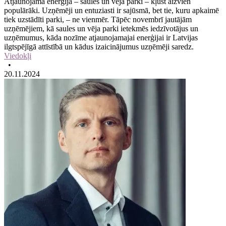
Atjaunojamā enerģija – saules un vēja parki – kļūst aizvien
populārāki. Uzņēmēji un entuziasti ir sajūsmā, bet tie, kuru apkaimē
tiek uzstādīti parki, – ne vienmēr. Tāpēc novembrī jautājām
uzņēmējiem, kā saules un vēja parki ietekmēs iedzīvotājus un
uzņēmumus, kāda nozīme atjaunojamajai enerģijai ir Latvijas
ilgtspējīgā attīstībā un kādus izaicinājumus uzņēmēji saredz.
Viedokļi
•
20.11.2024