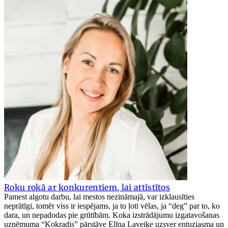
Roku rokā ar konkurentiem, lai attīstītos
Pamest algotu darbu, lai mestos nezināmajā, var izklausīties
neprātīgi, tomēr viss ir iespējams, ja to ļoti vēlas, ja “deg” par to, ko
dara, un nepadodas pie grūtībām. Koka izstrādājumu izgatavošanas
uzņēmuma “Kokradis” pārstāve Elīna Laveiķe uzsver entuziasma un