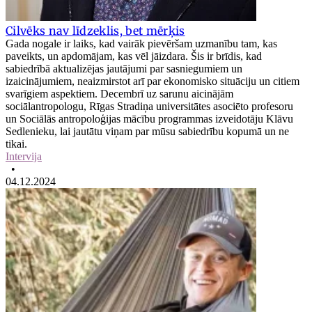
Cilvēks nav līdzeklis, bet mērķis
Gada nogale ir laiks, kad vairāk pievēršam uzmanību tam, kas
paveikts, un apdomājam, kas vēl jāizdara. Šis ir brīdis, kad
sabiedrībā aktualizējas jautājumi par sasniegumiem un
izaicinājumiem, neaizmirstot arī par ekonomisko situāciju un citiem
svarīgiem aspektiem. Decembrī uz sarunu aicinājām
sociālantropologu, Rīgas Stradiņa universitātes asociēto profesoru
un Sociālās antropoloģijas mācību programmas izveidotāju Klāvu
Sedlenieku, lai jautātu viņam par mūsu sabiedrību kopumā un ne
tikai.
Intervija
•
04.12.2024