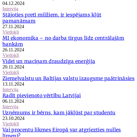
04.12.2024
Intervija
Stājoties pretī milžiem, ir iespējams kļūt
pamanāmam
27.11.2024
Viedokļi
MI ekonomika – no darba tirgus līdz centrālajām
bankām
26.11.2024
Viedokļi
Videi un maciņam draudzīga enerģija
20.11.2024
Viedokļi
Ziemeļvalstu un Baltijas valstu izaugsme paātrināsies
13.11.2024
Intervija
Radīt pievienoto vērtību Latvijai
06.11.2024
Intervija
Uzņēmums ir bērns, kam jākļūst par studentu
23.10.2024
Viedokļi
Vai procentu likmes Eiropā var atgriezties nulles
līmenī?