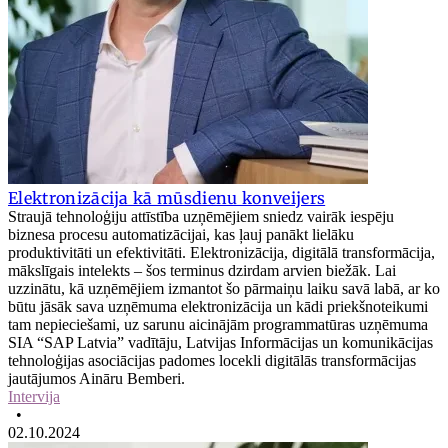
Elektronizācija kā mūsdienu konveijers
Straujā tehnoloģiju attīstība uzņēmējiem sniedz vairāk iespēju
biznesa procesu automatizācijai, kas ļauj panākt lielāku
produktivitāti un efektivitāti. Elektronizācija, digitālā transformācija,
mākslīgais intelekts – šos terminus dzirdam arvien biežāk. Lai
uzzinātu, kā uzņēmējiem izmantot šo pārmaiņu laiku savā labā, ar ko
būtu jāsāk sava uzņēmuma elektronizācija un kādi priekšnoteikumi
tam nepieciešami, uz sarunu aicinājām programmatūras uzņēmuma
SIA “SAP Latvia” vadītāju, Latvijas Informācijas un komunikācijas
tehnoloģijas asociācijas padomes locekli digitālās transformācijas
jautājumos Aināru Bemberi.
Intervija
•
02.10.2024