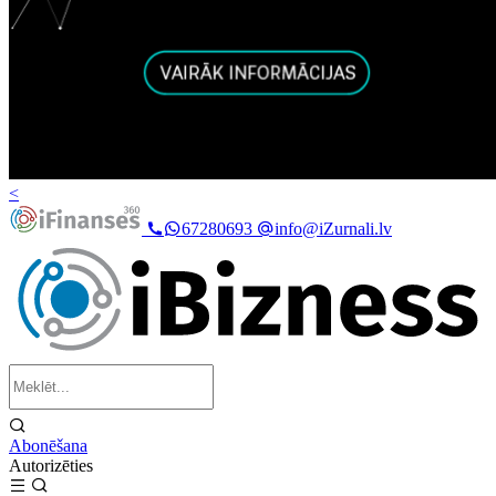
<
67280693
info@iZurnali.lv
Abonēšana
Autorizēties