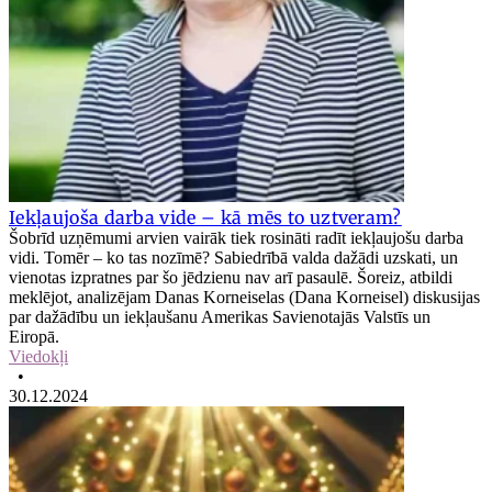
Iekļaujoša darba vide – kā mēs to uztveram?
Šobrīd uzņēmumi arvien vairāk tiek rosināti radīt iekļaujošu darba
vidi. Tomēr – ko tas nozīmē? Sabiedrībā valda dažādi uzskati, un
vienotas izpratnes par šo jēdzienu nav arī pasaulē. Šoreiz, atbildi
meklējot, analizējam Danas Korneiselas (Dana Korneisel) diskusijas
par dažādību un iekļaušanu Amerikas Savienotajās Valstīs un
Eiropā.
Viedokļi
•
30.12.2024