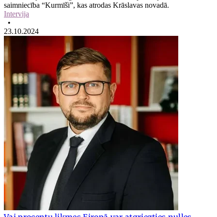
saimniecība “Kurmīši”, kas atrodas Krāslavas novadā.
Intervija
•
23.10.2024
Vai procentu likmes Eiropā var atgriezties nulles