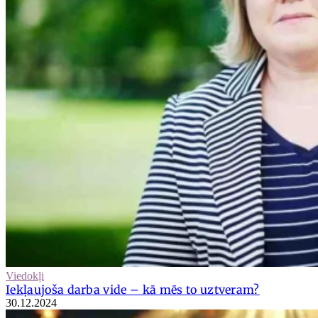
Viedokļi
Iekļaujoša darba vide – kā mēs to uztveram?
30.12.2024