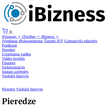
iFinanses
iTiesības
iBizness
iVeidlapas
iRokasgrāmatas
Žurnāls iFiT
Grāmatveža plānotājs
Pasākumi
Pieredze
Uzņēmuma vadība
Valdes loceklis
Finanses
Elektronizācija
Jaunais uzņēmējs
Viedokļi
Intervija
Pieredze
Viedokļi
Intervija
Pieredze