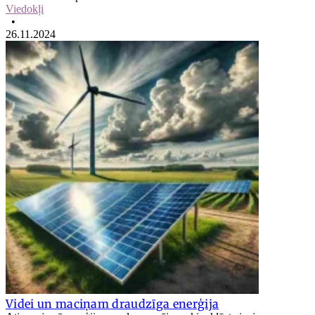
Viedokļi
•
26.11.2024
Videi un maciņam draudzīga enerģija