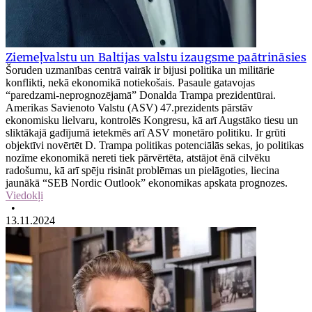
Ziemeļvalstu un Baltijas valstu izaugsme paātrināsies
Šoruden uzmanības centrā vairāk ir bijusi politika un militārie
konflikti, nekā ekonomikā notiekošais. Pasaule gatavojas
“paredzami-neprognozējamā” Donalda Trampa prezidentūrai.
Amerikas Savienoto Valstu (ASV) 47.prezidents pārstāv
ekonomisku lielvaru, kontrolēs Kongresu, kā arī Augstāko tiesu un
sliktākajā gadījumā ietekmēs arī ASV monetāro politiku. Ir grūti
objektīvi novērtēt D. Trampa politikas potenciālās sekas, jo politikas
nozīme ekonomikā nereti tiek pārvērtēta, atstājot ēnā cilvēku
radošumu, kā arī spēju risināt problēmas un pielāgoties, liecina
jaunākā “SEB Nordic Outlook” ekonomikas apskata prognozes.
Viedokļi
•
13.11.2024