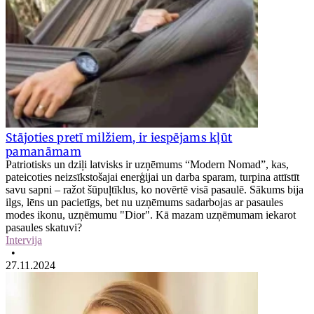
Stājoties pretī milžiem, ir iespējams kļūt
pamanāmam
Patriotisks un dziļi latvisks ir uzņēmums “Modern Nomad”, kas,
pateicoties neizsīkstošajai enerģijai un darba sparam, turpina attīstīt
savu sapni – ražot šūpuļtīklus, ko novērtē visā pasaulē. Sākums bija
ilgs, lēns un pacietīgs, bet nu uzņēmums sadarbojas ar pasaules
modes ikonu, uzņēmumu "Dior". Kā mazam uzņēmumam iekarot
pasaules skatuvi?
Intervija
•
27.11.2024