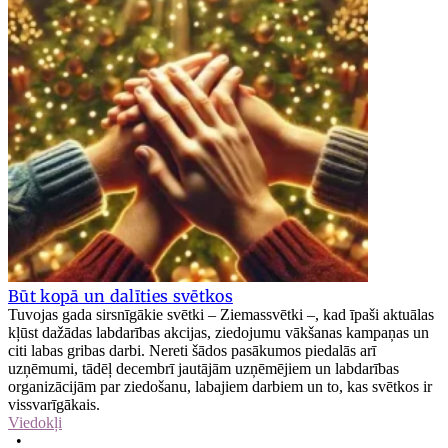
Būt kopā un dalīties svētkos
Tuvojas gada sirsnīgākie svētki – Ziemassvētki –, kad īpaši aktuālas
kļūst dažādas labdarības akcijas, ziedojumu vākšanas kampaņas un
citi labas gribas darbi. Nereti šādos pasākumos piedalās arī
uzņēmumi, tādēļ decembrī jautājām uzņēmējiem un labdarības
organizācijām par ziedošanu, labajiem darbiem un to, kas svētkos ir
vissvarīgākais.
Viedokļi
•