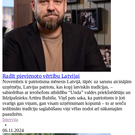
Radīt pievienoto vērtību Latvijai
Novembris ir patriotisma mēnesis Latvijā, tāpēc uz sarunu aicinājām
uzņēmēju, Latvijas patriotu, kas kopj latviskās tradīcijas, –
sabiedrības ar ierobežotu atbildību “Unda” valdes priekšsēdētāju un
līdzīpašnieku Artūru Bubišu. Viņš pats saka, ka patriotisms ir ļoti
svarīgs gan viņam, gan visam uzņēmumam kopumā – to ar senču
iedibināto tradīciju saglabāšanu viņi vēlas nodot arī nākamajām
paaudzēm.
Intervija
•
06.11.2024