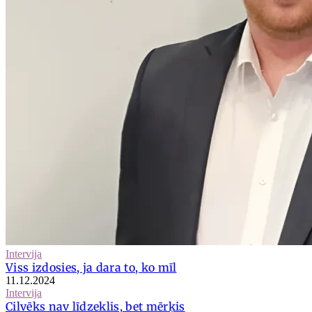
Intervija
Viss izdosies, ja dara to, ko mīl
11.12.2024
Intervija
Cilvēks nav līdzeklis, bet mērķis