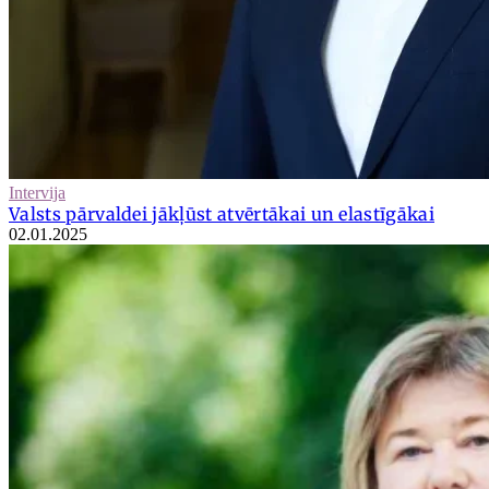
Intervija
Valsts pārvaldei jākļūst atvērtākai un elastīgākai
02.01.2025