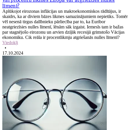
līmenī?
Aplūkojot eirozonas inflācijas un makroekonomiskos rādītājus, ir
skaidrs, ka ar diviem bāzes likmes samazinājumiem nepietiks. Tomēr
vēl nesenā tirgus dalībnieku pārliecība par to, ka Euribor
neatgriezīsies nulles līmenī, lēnām sāk izgaist. Iemesls tam ir bažas
par stagnējošo eirozonu un arvien dziļāk recesijā grimstošo Vācijas
ekonomiku. Cik reāla ir procentlikmju atgriešanās nulles līmenī?
Viedokļi
•
17.10.2024