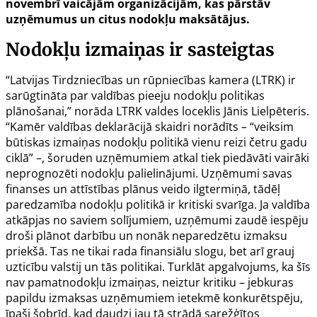
novembrī vaicājām organizācijām, kas pārstāv
uzņēmumus un citus nodokļu maksātājus.
Nodokļu izmaiņas ir sasteigtas
“Latvijas Tirdzniecības un rūpniecības kamera (LTRK) ir
sarūgtināta par valdības pieeju nodokļu politikas
plānošanai,” norāda LTRK valdes loceklis Jānis Lielpēteris.
“Kamēr valdības deklarācijā skaidri norādīts – “veiksim
būtiskas izmaiņas nodokļu politikā vienu reizi četru gadu
ciklā” –, šoruden uzņēmumiem atkal tiek piedāvāti vairāki
neprognozēti nodokļu palielinājumi. Uzņēmumi savas
finanses un attīstības plānus veido ilgtermiņā, tādēļ
paredzamība nodokļu politikā ir kritiski svarīga. Ja valdība
atkāpjas no saviem solījumiem, uzņēmumi zaudē iespēju
droši plānot darbību un nonāk neparedzētu izmaksu
priekšā. Tas ne tikai rada finansiālu slogu, bet arī grauj
uzticību valstij un tās politikai. Turklāt apgalvojums, ka šīs
nav pamatnodokļu izmaiņas, neiztur kritiku – jebkuras
papildu izmaksas uzņēmumiem ietekmē konkurētspēju,
īpaši šobrīd, kad daudzi jau tā strādā sarežģītos