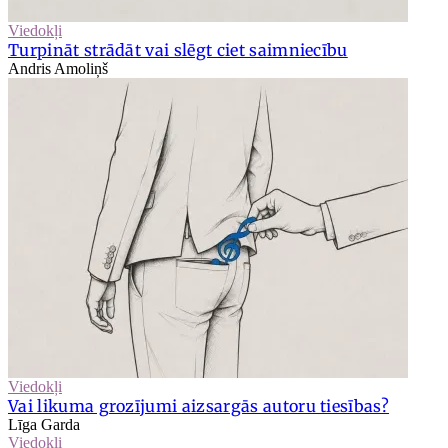
Viedokļi
Turpināt strādāt vai slēgt ciet saimniecību
Andris Amoliņš
Viedokļi
Vai likuma grozījumi aizsargās autoru tiesības?
Līga Garda
Viedokļi