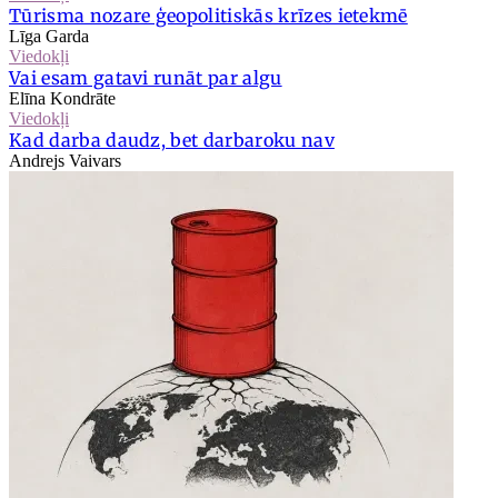
Tūrisma nozare ģeopolitiskās krīzes ietekmē
Līga Garda
Viedokļi
Vai esam gatavi runāt par algu
Elīna Kondrāte
Viedokļi
Kad darba daudz, bet darbaroku nav
Andrejs Vaivars