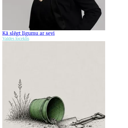
Kā slēgt līgumu ar sevi
Valdes loceklis