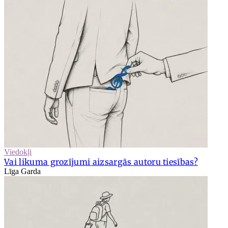
Viedokļi
Vai likuma grozījumi aizsargās autoru tiesības?
Līga Garda