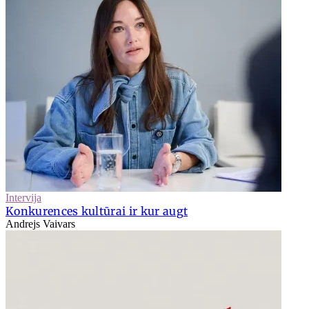
Intervija
Konkurences kultūrai ir kur augt
Andrejs Vaivars