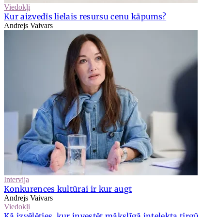
Viedokļi
Kur aizvedīs lielais resursu cenu kāpums?
Andrejs Vaivars
Intervija
Konkurences kultūrai ir kur augt
Andrejs Vaivars
Viedokļi
Kā izvēlēties, kur investēt mākslīgā intelekta tirgū