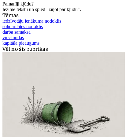
Pamanīji kļūdu?
Iezīmē tekstu un spied "ziņot par kļūdu".
Tēmas
iedzīvotāju ienākuma nodoklis
solidaritātes nodoklis
darba samaksa
virsstundas
kapitāla pieaugums
Vēl no šīs rubrikas