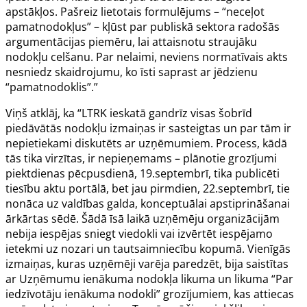
apstākļos. Pašreiz lietotais formulējums – “neceļot
pamatnodokļus” – kļūst par publiskā sektora radošās
argumentācijas piemēru, lai attaisnotu straujāku
nodokļu celšanu. Par nelaimi, neviens normatīvais akts
nesniedz skaidrojumu, ko īsti saprast ar jēdzienu
“pamatnodoklis”.”
Viņš atklāj, ka “LTRK ieskatā gandrīz visas šobrīd
piedāvātās nodokļu izmaiņas ir sasteigtas un par tām ir
nepietiekami diskutēts ar uzņēmumiem. Process, kādā
tās tika virzītas, ir nepieņemams – plānotie grozījumi
piektdienas pēcpusdienā, 19.septembrī, tika publicēti
tiesību aktu portālā, bet jau pirmdien, 22.septembrī, tie
nonāca uz valdības galda, konceptuālai apstiprināšanai
ārkārtas sēdē. Šādā īsā laikā uzņēmēju organizācijām
nebija iespējas sniegt viedokli vai izvērtēt iespējamo
ietekmi uz nozari un tautsaimniecību kopumā. Vienīgās
izmaiņas, kuras uzņēmēji varēja paredzēt, bija saistītas
ar Uzņēmumu ienākuma nodokļa likuma un likuma “Par
iedzīvotāju ienākuma nodokli” grozījumiem, kas attiecas