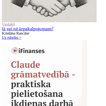
Viedokļi
Jā vai nē ārpakalpojumam?
Kristiāna Rancāne
Uz rubriku >