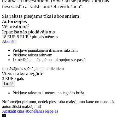
uz ārvalstu investoriem. Tomēr arī šie priekšlikumi nav
tieši saistīti ar valsts budžeta veidošanu”.
Šis raksts pieejams tikai abonentiem!
Autorizējies
Vēl neabonē?
Iepazīšanās piedāvājums
18 EUR
9 EUR
/ pirmais mēnesis
Abonēt!
Piekļuve jaunākajiem iBizness rakstiem
Piekļuve rakstu arhīvam
1x nedēļā jaunāko tēmu apkopojums e-pastā
Piedāvājums spēkā jauniem klientiem
Viena raksta iegāde
3 EUR
/ gab.
Lasīt!
Piekļuve rakstam 1 mēnesi no iegādes brīža
Noformējot pirkumu, netiek piesaistīta maksājumu karte un nenotiek
automātiski maksājumi!
Apskatīt citas abonēšanas iespējas