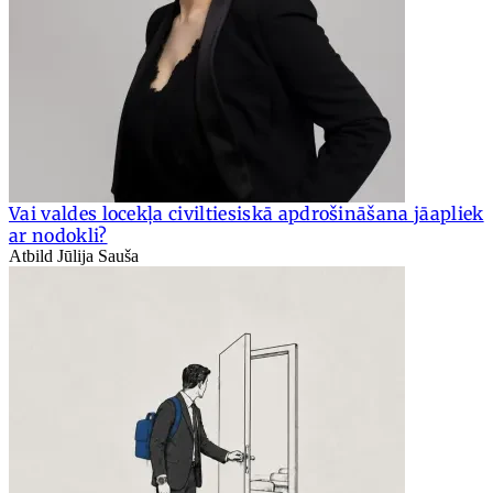
Vai valdes locekļa civiltiesiskā apdrošināšana jāapliek
ar nodokli?
Atbild Jūlija Sauša