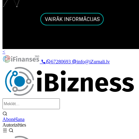
<
67280693
info@iZurnali.lv
Abonēšana
Autorizēties