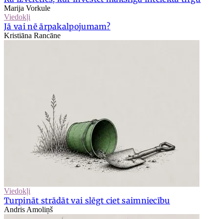
Marija Vorkule
Viedokļi
Jā vai nē ārpakalpojumam?
Kristiāna Rancāne
Viedokļi
Turpināt strādāt vai slēgt ciet saimniecību
Andris Amoliņš