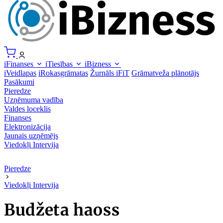
iFinanses
iTiesības
iBizness
iVeidlapas
iRokasgrāmatas
Žurnāls iFiT
Grāmatveža plānotājs
Pasākumi
Pieredze
Uzņēmuma vadība
Valdes loceklis
Finanses
Elektronizācija
Jaunais uzņēmējs
Viedokļi
Intervija
Pieredze
Viedokļi
Intervija
Budžeta haoss