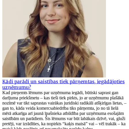
Kādi parādi un saistības tiek pārņemtas, iegādājoties
uzņēmumu?
Kad pieņemts lēmums par uzņēmuma iegādi, būtiski saprast gan
darījuma priekšmetu – kas tieši tiek pirkts, jo ar uzņēmumu plašākā
nozīmē var tikt saprastas vairākas juridiski radikāli atšķirīgas lietas, –
gan to, kāda veida komercsabiedrība tiks pārņemta, jo no tā lielā
mērā atkarīga arī jaunā īpašnieka atbildība par uzņēmuma esošajām
saistībām un parādiem. Šis lēmums var būt labākais dzīvē, vai, gluži
pretēji, var izrādīties, ka nopirkts “kaķis maisā” vai – vēl trakāk – ka
maisā kāds noslēpis arī nesamaksātu parādu kalnu.