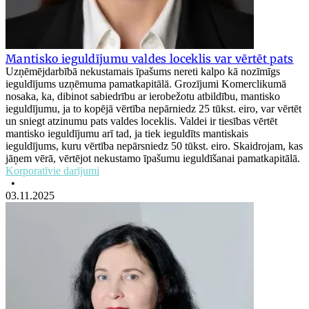
Mantisko ieguldījumu valdes loceklis var vērtēt pats
Uzņēmējdarbībā nekustamais īpašums nereti kalpo kā nozīmīgs
ieguldījums uzņēmuma pamatkapitālā. Grozījumi Komerclikumā
nosaka, ka, dibinot sabiedrību ar ierobežotu atbildību, mantisko
ieguldījumu, ja to kopējā vērtība nepārniedz 25 tūkst. eiro, var vērtēt
un sniegt atzinumu pats valdes loceklis. Valdei ir tiesības vērtēt
mantisko ieguldījumu arī tad, ja tiek ieguldīts mantiskais
ieguldījums, kuru vērtība nepārsniedz 50 tūkst. eiro. Skaidrojam, kas
jāņem vērā, vērtējot nekustamo īpašumu ieguldīšanai pamatkapitālā.
Korporatīvie darījumi
•
03.11.2025