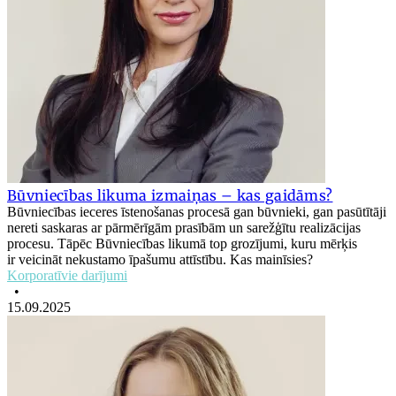
Būvniecības likuma izmaiņas – kas gaidāms?
Būvniecības ieceres īstenošanas procesā gan būvnieki, gan pasūtītāji
nereti saskaras ar pārmērīgām prasībām un sarežģītu realizācijas
procesu. Tāpēc Būvniecības likumā top grozījumi, kuru mērķis
ir veicināt nekustamo īpašumu attīstību. Kas mainīsies?
Korporatīvie darījumi
•
15.09.2025