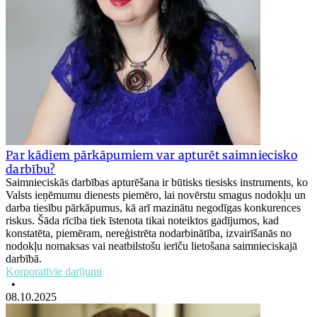
Par kādiem pārkāpumiem var apturēt saimniecisko
darbību?
Saimnieciskās darbības apturēšana ir būtisks tiesisks instruments, ko
Valsts ieņēmumu dienests piemēro, lai novērstu smagus nodokļu un
darba tiesību pārkāpumus, kā arī mazinātu negodīgas konkurences
riskus. Šāda rīcība tiek īstenota tikai noteiktos gadījumos, kad
konstatēta, piemēram, nereģistrēta nodarbinātība, izvairīšanās no
nodokļu nomaksas vai neatbilstošu ierīču lietošana saimnieciskajā
darbībā.
Korporatīvie darījumi
•
08.10.2025