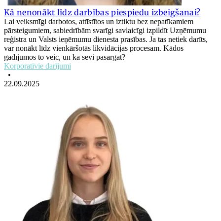
Kā nenonākt līdz darbības piespiedu izbeigšanai?
Lai veiksmīgi darbotos, attīstītos un iztiktu bez nepatīkamiem
pārsteigumiem, sabiedrībām svarīgi savlaicīgi izpildīt Uzņēmumu
reģistra un Valsts ieņēmumu dienesta prasības. Ja tas netiek darīts,
var nonākt līdz vienkāršotās likvidācijas procesam. Kādos
gadījumos to veic, un kā sevi pasargāt?
Korporatīvie darījumi
•
22.09.2025