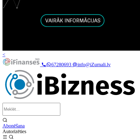
<
67280693
info@iZurnali.lv
Abonēšana
Autorizēties