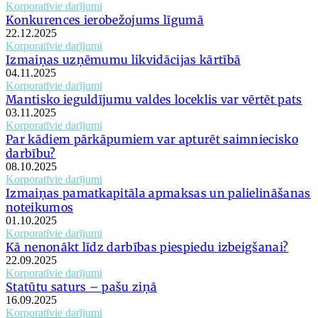
Korporatīvie darījumi
Konkurences ierobežojums līgumā
22.12.2025
Korporatīvie darījumi
Izmaiņas uzņēmumu likvidācijas kārtībā
04.11.2025
Korporatīvie darījumi
Mantisko ieguldījumu valdes loceklis var vērtēt pats
03.11.2025
Korporatīvie darījumi
Par kādiem pārkāpumiem var apturēt saimniecisko
darbību?
08.10.2025
Korporatīvie darījumi
Izmaiņas pamatkapitāla apmaksas un palielināšanas
noteikumos
01.10.2025
Korporatīvie darījumi
Kā nenonākt līdz darbības piespiedu izbeigšanai?
22.09.2025
Korporatīvie darījumi
Statūtu saturs – pašu ziņā
16.09.2025
Korporatīvie darījumi