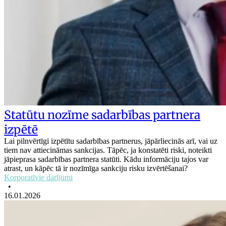
Statūtu nozīme sadarbības partnera
izpētē
Lai pilnvērtīgi izpētītu sadarbības partnerus, jāpārliecinās arī, vai uz
tiem nav attiecināmas sankcijas. Tāpēc, ja konstatēti riski, noteikti
jāpieprasa sadarbības partnera statūti. Kādu informāciju tajos var
atrast, un kāpēc tā ir nozīmīga sankciju risku izvērtēšanai?
Korporatīvie darījumi
•
16.01.2026