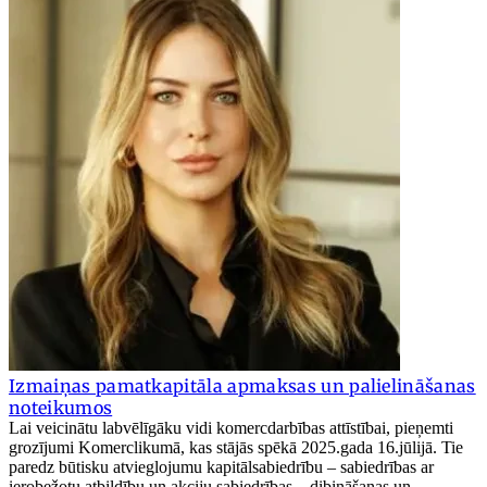
Izmaiņas pamatkapitāla apmaksas un palielināšanas
noteikumos
Lai veicinātu labvēlīgāku vidi komercdarbības attīstībai, pieņemti
grozījumi Komerclikumā, kas stājās spēkā 2025.gada 16.jūlijā. Tie
paredz būtisku atvieglojumu kapitālsabiedrību – sabiedrības ar
ierobežotu atbildību un akciju sabiedrības – dibināšanas un