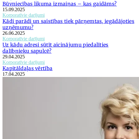
Būvniecības likuma izmaiņas – kas gaidāms?
15.09.2025
Korporatīvie darījumi
Kādi parādi un saistības tiek pārņemtas, iegādājoties
uzņēmumu?
26.06.2025
Korporatīvie darījumi
Uz kādu adresi sūtīt aicinājumu piedalīties
dalībnieku sapulcē?
29.04.2025
Korporatīvie darījumi
Kapitāldaļas vērtība
17.04.2025