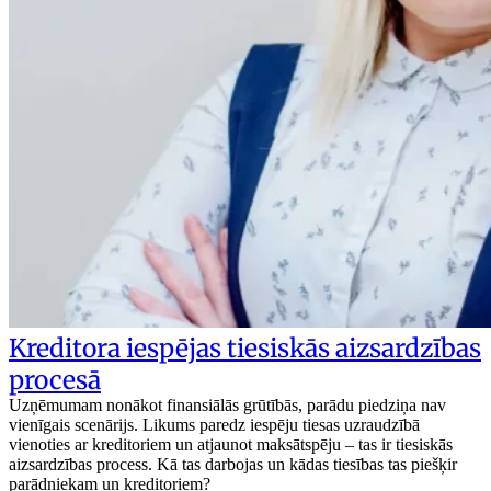
Kreditora iespējas tiesiskās aizsardzības
procesā
Uzņēmumam nonākot finansiālās grūtībās, parādu piedziņa nav
vienīgais scenārijs. Likums paredz iespēju tiesas uzraudzībā
vienoties ar kreditoriem un atjaunot maksātspēju – tas ir tiesiskās
aizsardzības process. Kā tas darbojas un kādas tiesības tas piešķir
parādniekam un kreditoriem?