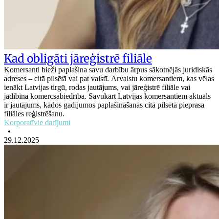
Kad obligāti jāreģistrē filiāle
Komersanti bieži paplašina savu darbību ārpus sākotnējās juridiskās
adreses – citā pilsētā vai pat valstī. Ārvalstu komersantiem, kas vēlas
ienākt Latvijas tirgū, rodas jautājums, vai jāreģistrē filiāle vai
jādibina komercsabiedrība. Savukārt Latvijas komersantiem aktuāls
ir jautājums, kādos gadījumos paplašināšanās citā pilsētā pieprasa
filiāles reģistrēšanu.
Korporatīvie darījumi
•
29.12.2025