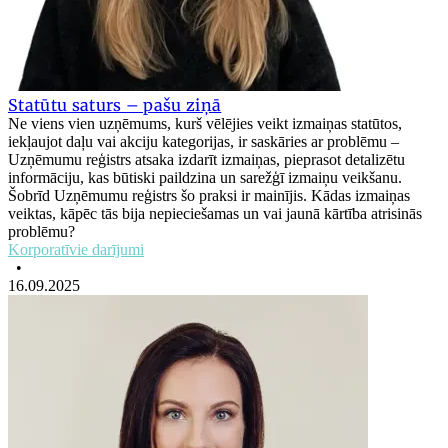
Statūtu saturs – pašu ziņā
Ne viens vien uzņēmums, kurš vēlējies veikt izmaiņas statūtos,
iekļaujot daļu vai akciju kategorijas, ir saskāries ar problēmu –
Uzņēmumu reģistrs atsaka izdarīt izmaiņas, pieprasot detalizētu
informāciju, kas būtiski paildzina un sarežģī izmaiņu veikšanu.
Šobrīd Uzņēmumu reģistrs šo praksi ir mainījis. Kādas izmaiņas
veiktas, kāpēc tās bija nepieciešamas un vai jaunā kārtība atrisinās
problēmu?
Korporatīvie darījumi
•
16.09.2025