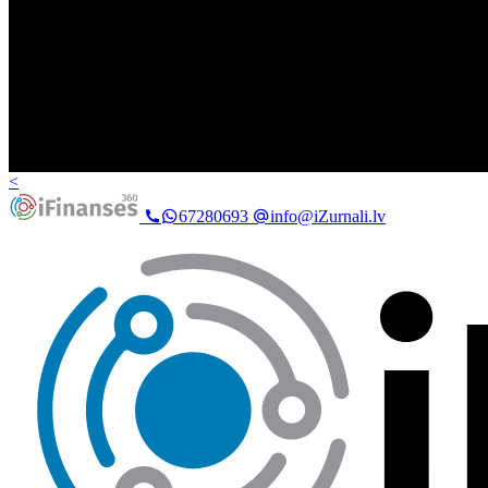
<
67280693
info@iZurnali.lv