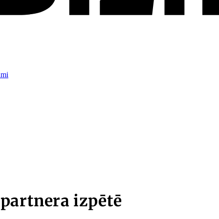
umi
partnera izpētē