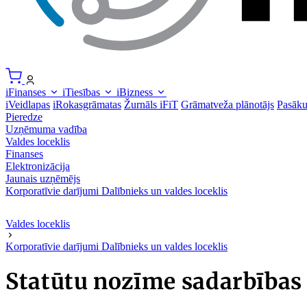
iFinanses
iTiesības
iBizness
iVeidlapas
iRokasgrāmatas
Žurnāls iFiT
Grāmatveža plānotājs
Pasāk
Pieredze
Uzņēmuma vadība
Valdes loceklis
Finanses
Elektronizācija
Jaunais uzņēmējs
Korporatīvie darījumi
Dalībnieks un valdes loceklis
Valdes loceklis
Korporatīvie darījumi
Dalībnieks un valdes loceklis
Statūtu nozīme sadarbības 