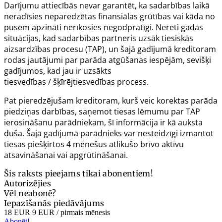
Darījumu attiecībās nevar garantēt, ka sadarbības laikā
neradīsies neparedzētas finansiālas grūtības vai kāda no
pusēm apzināti nerīkosies negodprātīgi. Nereti gadās
situācijas, kad sadarbības partneris uzsāk tiesiskās
aizsardzības procesu (TAP), un šajā gadījumā kreditoram
rodas jautājumi par parāda atgūšanas iespējām, sevišķi
gadījumos, kad jau ir uzsākts
tiesvedības / šķīrējtiesvedības process.
Pat pieredzējušam kreditoram, kurš veic korektas parāda
piedziņas darbības, saņemot tiesas lēmumu par TAP
ierosināšanu parādniekam, šī informācija ir kā auksta
duša. Šajā gadījumā parādnieks var nesteidzīgi izmantot
tiesas piešķirtos 4 mēnešus atlikušo brīvo aktīvu
atsavināšanai vai apgrūtināšanai.
Šis raksts pieejams tikai abonentiem!
Autorizējies
Vēl neabonē?
Iepazīšanās piedāvājums
18 EUR
9 EUR
/ pirmais mēnesis
Abonēt!