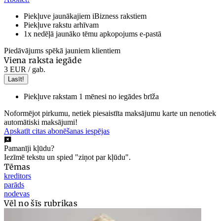
Piekļuve jaunākajiem iBizness rakstiem
Piekļuve rakstu arhīvam
1x nedēļā jaunāko tēmu apkopojums e-pastā
Piedāvājums spēkā jauniem klientiem
Viena raksta iegāde
3 EUR
/ gab.
Lasīt!
Piekļuve rakstam 1 mēnesi no iegādes brīža
Noformējot pirkumu, netiek piesaistīta maksājumu karte un nenotiek
automātiski maksājumi!
Apskatīt citas abonēšanas iespējas
Pamanīji kļūdu?
Iezīmē tekstu un spied "ziņot par kļūdu".
Tēmas
kreditors
parāds
nodevas
Vēl no šīs rubrikas