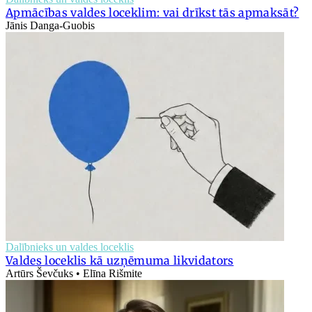
Apmācības valdes loceklim: vai drīkst tās apmaksāt?
Jānis Danga-Guobis
Dalībnieks un valdes loceklis
Valdes loceklis kā uzņēmuma likvidators
Artūrs Ševčuks • Elīna Rišmite