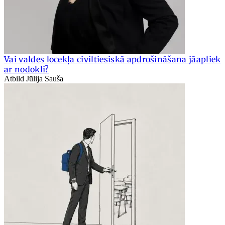
Vai valdes locekļa civiltiesiskā apdrošināšana jāapliek
ar nodokli?
Atbild Jūlija Sauša