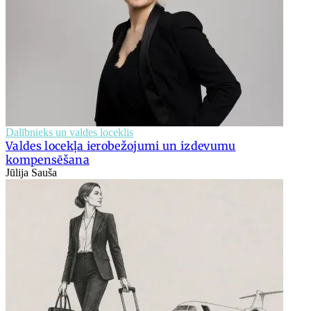
Dalībnieks un valdes loceklis
Valdes locekļa ierobežojumi un izdevumu
kompensēšana
Jūlija Sauša