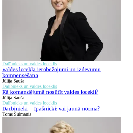
Dalībnieks un valdes loceklis
Valdes locekļa ierobežojumi un izdevumu
kompensēšana
Jūlija Sauša
Dalībnieks un valdes loceklis
Kā komandējumā nosūtīt valdes locekli?
Jūlija Sauša
Dalībnieks un valdes loceklis
Darbinieki – īpašnieki: vai jaunā norma?
Toms Šulmanis