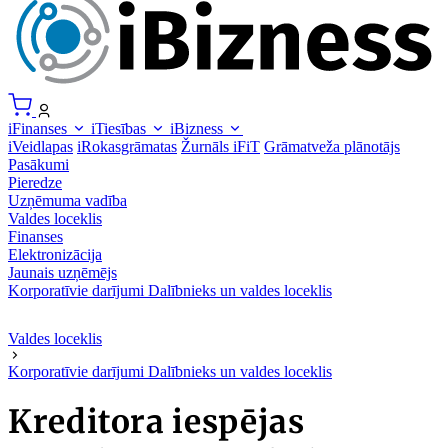
iFinanses
iTiesības
iBizness
iVeidlapas
iRokasgrāmatas
Žurnāls iFiT
Grāmatveža plānotājs
Pasākumi
Pieredze
Uzņēmuma vadība
Valdes loceklis
Finanses
Elektronizācija
Jaunais uzņēmējs
Korporatīvie darījumi
Dalībnieks un valdes loceklis
Valdes loceklis
Korporatīvie darījumi
Dalībnieks un valdes loceklis
Kreditora iespējas