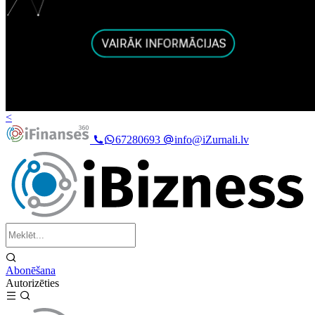
<
67280693
info@iZurnali.lv
Abonēšana
Autorizēties