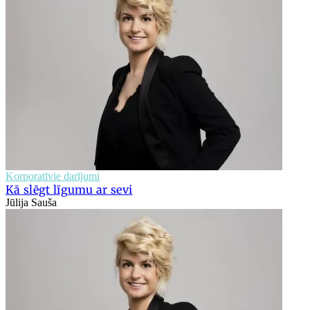
Korporatīvie darījumi
Kā slēgt līgumu ar sevi
Jūlija Sauša