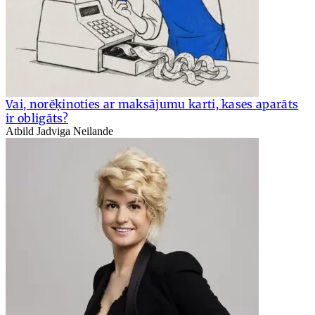
Vai, norēķinoties ar maksājumu karti, kases aparāts
ir obligāts?
Atbild Jadviga Neilande