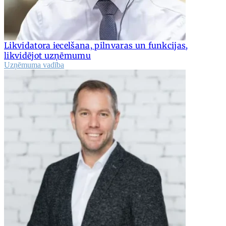
Likvidatora iecelšana, pilnvaras un funkcijas,
likvidējot uzņēmumu
Uzņēmuma vadība