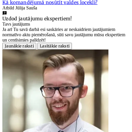
Kā komandējumā nosūtīt valdes locekli?
Atbild Jūlija Sauša
Uzdod jautājumu ekspertiem!
Tavs jautājums
Ja arī Tu savā darbā esi saskāries ar neskaidriem jautājumiem
normatīvo aktu piemērošanā, sūti savu jautājumu mūsu ekspertiem
un centīsimies palīdzēt!
Jaunākie raksti
Lasītākie raksti