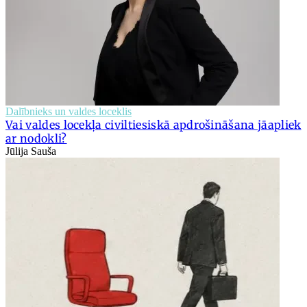
Dalībnieks un valdes loceklis
Vai valdes locekļa civiltiesiskā apdrošināšana jāapliek
ar nodokli?
Jūlija Sauša