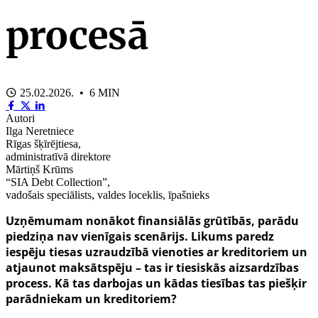
procesā
25.02.2026. • 6 MIN
Autori
Ilga Neretniece
Rīgas šķīrējtiesa,
administratīvā direktore
Mārtiņš Krūms
“SIA Debt Collection”,
vadošais speciālists, valdes loceklis, īpašnieks
Uzņēmumam nonākot finansiālās grūtībās, parādu
piedziņa nav vienīgais scenārijs. Likums paredz
iespēju tiesas uzraudzībā vienoties ar kreditoriem un
atjaunot maksātspēju – tas ir tiesiskās aizsardzības
process. Kā tas darbojas un kādas tiesības tas piešķir
parādniekam un kreditoriem?