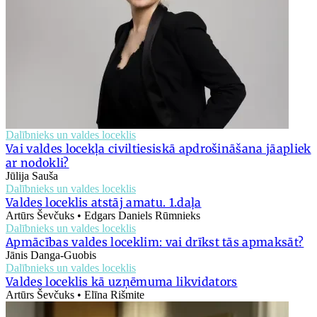
Dalībnieks un valdes loceklis
Vai valdes locekļa civiltiesiskā apdrošināšana jāapliek
ar nodokli?
Jūlija Sauša
Dalībnieks un valdes loceklis
Valdes loceklis atstāj amatu. 1.daļa
Artūrs Ševčuks • Edgars Daniels Rūmnieks
Dalībnieks un valdes loceklis
Apmācības valdes loceklim: vai drīkst tās apmaksāt?
Jānis Danga-Guobis
Dalībnieks un valdes loceklis
Valdes loceklis kā uzņēmuma likvidators
Artūrs Ševčuks • Elīna Rišmite