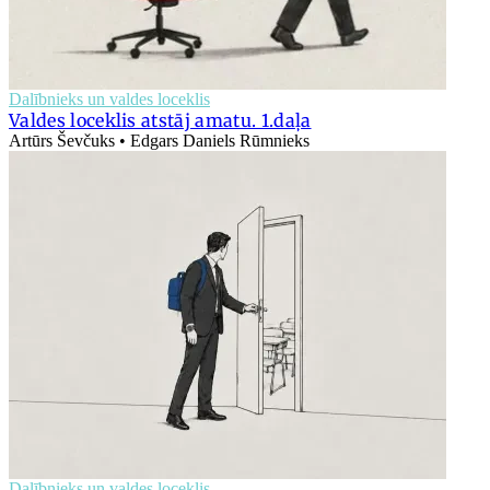
Dalībnieks un valdes loceklis
Valdes loceklis atstāj amatu. 1.daļa
Artūrs Ševčuks • Edgars Daniels Rūmnieks
Dalībnieks un valdes loceklis