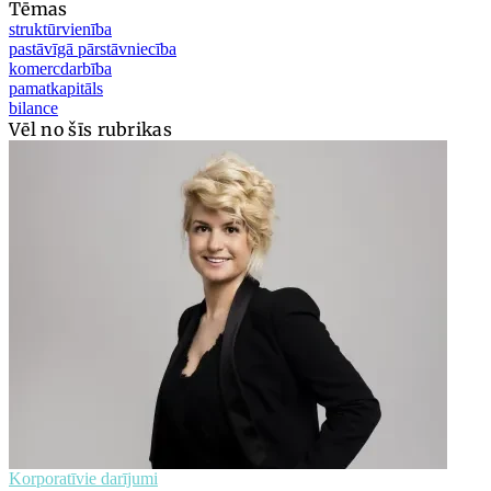
Tēmas
struktūrvienība
pastāvīgā pārstāvniecība
komercdarbība
pamatkapitāls
bilance
Vēl no šīs rubrikas
Korporatīvie darījumi