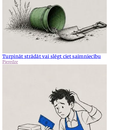
Turpināt strādāt vai slēgt ciet saimniecību
Pieredze