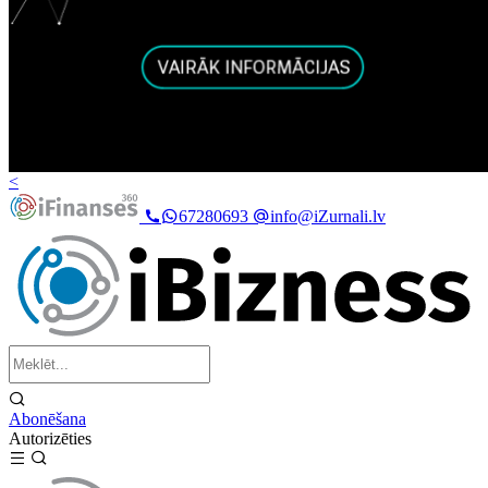
<
67280693
info@iZurnali.lv
Abonēšana
Autorizēties