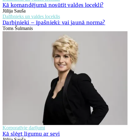
Kā komandējumā nosūtīt valdes locekli?
Jūlija Sauša
Dalībnieks un valdes loceklis
Darbinieki – īpašnieki: vai jaunā norma?
Toms Šulmanis
Korporatīvie darījumi
Kā slēgt līgumu ar sevi
Jūlija Sauša