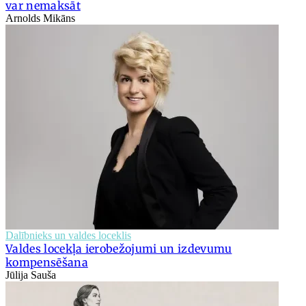
var nemaksāt
Arnolds Mikāns
Dalībnieks un valdes loceklis
Valdes locekļa ierobežojumi un izdevumu
kompensēšana
Jūlija Sauša