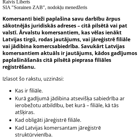
Raivis Liberts
SIA "Sorainen ZAB", nodokļu menedžeris
Komersanti bieži paplašina savu darbību ārpus
sākotnējās juridiskās adreses – citā pilsētā vai pat
valstī. Ārvalstu komersantiem, kas vēlas ienākt
Latvijas tirgū, rodas jautājums, vai jāreģistrē filiāle
vai jādibina komercsabiedrība. Savukārt Latvijas
komersantiem aktuāls ir jautājums, kādos gadījumos
paplašināšanās citā pilsētā pieprasa filiāles
reģistrēšanu.
Izlasot šo rakstu, uzzināsi:
Kas ir filiāle.
Kurā gadījumā jādibina atsevišķa sabiedrība ar
ierobežotu atbildību, bet kurā – filiāle, kā tās
atšķiras.
Kad obligāti jāreģistrē filiāle.
Kad Latvijas komersantam jāreģistrē
struktūrvienība.