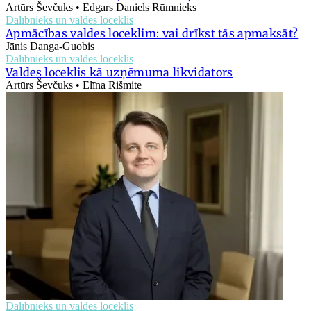
Artūrs Ševčuks • Edgars Daniels Rūmnieks
Dalībnieks un valdes loceklis
Apmācības valdes loceklim: vai drīkst tās apmaksāt?
Jānis Danga-Guobis
Dalībnieks un valdes loceklis
Valdes loceklis kā uzņēmuma likvidators
Artūrs Ševčuks • Elīna Rišmite
Dalībnieks un valdes loceklis