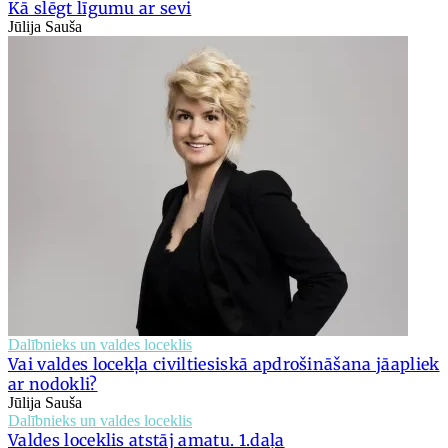
Kā slēgt līgumu ar sevi
Jūlija Sauša
Dalībnieks un valdes loceklis
Vai valdes locekļa civiltiesiskā apdrošināšana jāapliek
ar nodokli?
Jūlija Sauša
Dalībnieks un valdes loceklis
Valdes loceklis atstāj amatu. 1.daļa