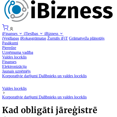
iFinanses
iTiesības
iBizness
iVeidlapas
iRokasgrāmatas
Žurnāls iFiT
Grāmatveža plānotājs
Pasākumi
Pieredze
Uzņēmuma vadība
Valdes loceklis
Finanses
Elektronizācija
Jaunais uzņēmējs
Korporatīvie darījumi
Dalībnieks un valdes loceklis
Valdes loceklis
Korporatīvie darījumi
Dalībnieks un valdes loceklis
Kad obligāti jāreģistrē