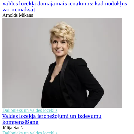
Valdes locekļa domājamais ienākums: kad nodokļus
var nemaksāt
Arnolds Mikāns
Dalībnieks un valdes loceklis
Valdes locekļa ierobežojumi un izdevumu
kompensēšana
Jūlija Sauša
Dalībnieks un valdes loceklis