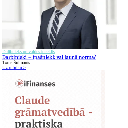
Dalībnieks un valdes loceklis
Darbinieki – īpašnieki: vai jaunā norma?
Toms Šulmanis
Uz rubriku >