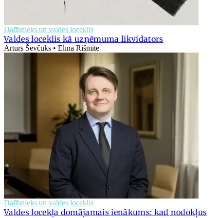
Dalībnieks un valdes loceklis
Valdes loceklis kā uzņēmuma likvidators
Artūrs Ševčuks • Elīna Rišmite
Dalībnieks un valdes loceklis
Valdes locekļa domājamais ienākums: kad nodokļus