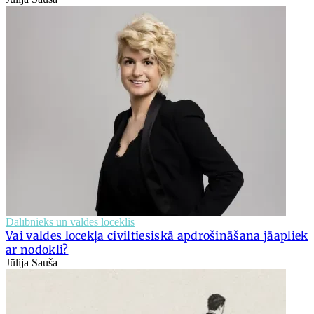
Dalībnieks un valdes loceklis
Vai valdes locekļa civiltiesiskā apdrošināšana jāapliek
ar nodokli?
Jūlija Sauša