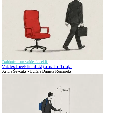
Dalībnieks un valdes loceklis
Valdes loceklis atstāj amatu. 1.daļa
Artūrs Ševčuks • Edgars Daniels Rūmnieks