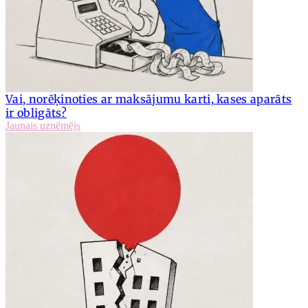
Vai, norēķinoties ar maksājumu karti, kases aparāts
ir obligāts?
Jaunais uzņēmējs