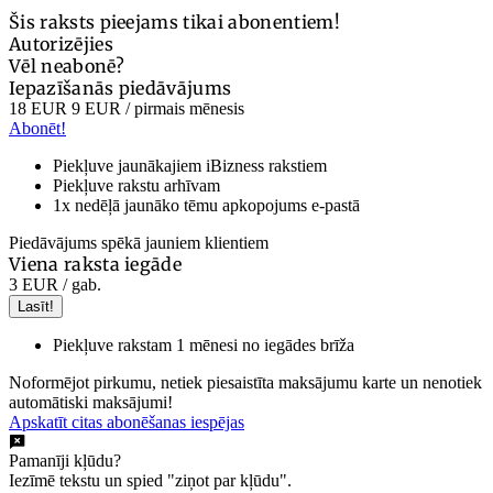
Šis raksts pieejams tikai abonentiem!
Autorizējies
Vēl neabonē?
Iepazīšanās piedāvājums
18 EUR
9 EUR
/ pirmais mēnesis
Abonēt!
Piekļuve jaunākajiem iBizness rakstiem
Piekļuve rakstu arhīvam
1x nedēļā jaunāko tēmu apkopojums e-pastā
Piedāvājums spēkā jauniem klientiem
Viena raksta iegāde
3 EUR
/ gab.
Lasīt!
Piekļuve rakstam 1 mēnesi no iegādes brīža
Noformējot pirkumu, netiek piesaistīta maksājumu karte un nenotiek
automātiski maksājumi!
Apskatīt citas abonēšanas iespējas
Pamanīji kļūdu?
Iezīmē tekstu un spied "ziņot par kļūdu".