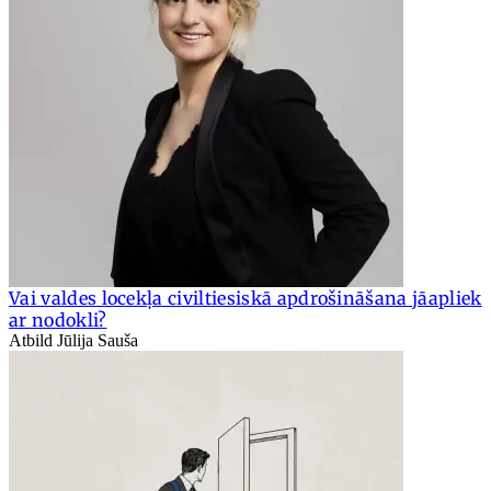
Vai valdes locekļa civiltiesiskā apdrošināšana jāapliek
ar nodokli?
Atbild Jūlija Sauša