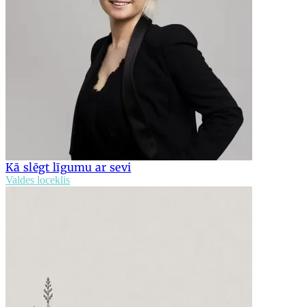
Kā slēgt līgumu ar sevi
Valdes loceklis