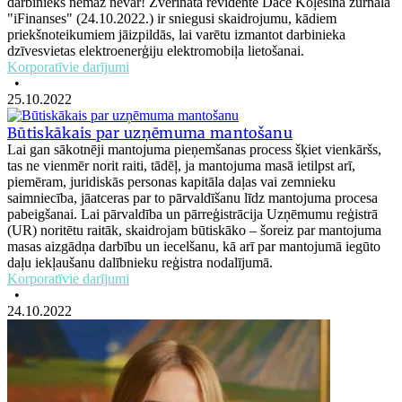
darbinieks nemaz nevar! Zvērināta revidente Dace Koļesina žurnālā
"iFinanses" (24.10.2022.) ir sniegusi skaidrojumu, kādiem
priekšnoteikumiem jāizpildās, lai varētu izmantot darbinieka
dzīvesvietas elektroenerģiju elektromobiļa lietošanai.
Korporatīvie darījumi
•
25.10.2022
Būtiskākais par uzņēmuma mantošanu
Lai gan sākotnēji mantojuma pieņemšanas process šķiet vienkāršs,
tas ne vienmēr norit raiti, tādēļ, ja mantojuma masā ietilpst arī,
piemēram, juridiskās personas kapitāla daļas vai zemnieku
saimniecība, jāatceras par to pārvaldīšanu līdz mantojuma procesa
pabeigšanai. Lai pārvaldība un pārreģistrācija Uzņēmumu reģistrā
(UR) noritētu raitāk, skaidrojam būtiskāko – šoreiz par mantojuma
masas aizgādņa darbību un iecelšanu, kā arī par mantojumā iegūto
daļu iekļaušanu dalībnieku reģistra nodalījumā.
Korporatīvie darījumi
•
24.10.2022