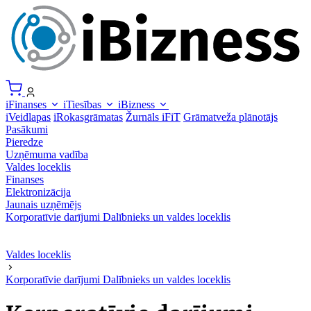
iFinanses
iTiesības
iBizness
iVeidlapas
iRokasgrāmatas
Žurnāls iFiT
Grāmatveža plānotājs
Pasākumi
Pieredze
Uzņēmuma vadība
Valdes loceklis
Finanses
Elektronizācija
Jaunais uzņēmējs
Korporatīvie darījumi
Dalībnieks un valdes loceklis
Valdes loceklis
Korporatīvie darījumi
Dalībnieks un valdes loceklis