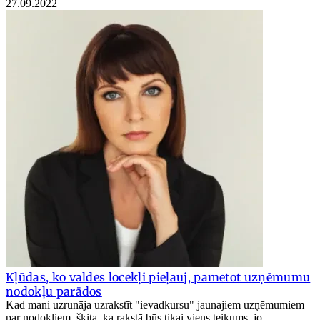
27.09.2022
Kļūdas, ko valdes locekļi pieļauj, pametot uzņēmumu
nodokļu parādos
Kad mani uzrunāja uzrakstīt "ievadkursu" jaunajiem uzņēmumiem
par nodokļiem, šķita, ka rakstā būs tikai viens teikums, jo