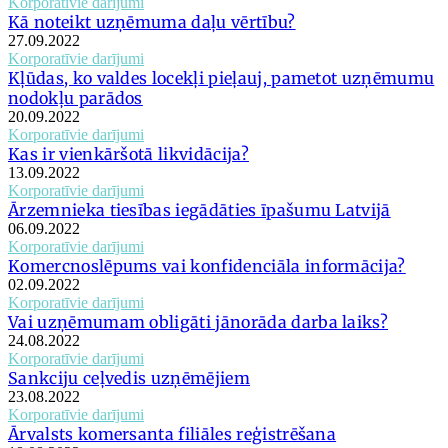
Korporatīvie darījumi
Kā noteikt uzņēmuma daļu vērtību?
27.09.2022
Korporatīvie darījumi
Kļūdas, ko valdes locekļi pieļauj, pametot uzņēmumu
nodokļu parādos
20.09.2022
Korporatīvie darījumi
Kas ir vienkāršotā likvidācija?
13.09.2022
Korporatīvie darījumi
Ārzemnieka tiesības iegādāties īpašumu Latvijā
06.09.2022
Korporatīvie darījumi
Komercnoslēpums vai konfidenciāla informācija?
02.09.2022
Korporatīvie darījumi
Vai uzņēmumam obligāti jānorāda darba laiks?
24.08.2022
Korporatīvie darījumi
Sankciju ceļvedis uzņēmējiem
23.08.2022
Korporatīvie darījumi
Ārvalsts komersanta filiāles reģistrēšana