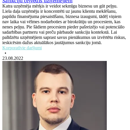
Sankciju ceļvedis uzņēmējiem
Katra uzņēmēja mērķis ir veidot sekmīgu biznesu un gūt peļņu.
Liela daļa uzņēmēju ir koncentrēti uz jaunu klientu meklēšanu,
papildu finansējuma piesaistīšanu, biznesa izaugsmi, tādēļ viņiem
nav laika vai vēlmes nodarboties ar birokrātiju un procesiem, kas
nenes peļņu. Pie šādiem procesiem pieder pašreizējo vai potenciālo
sadarbības partneru vai preču pārbaude sankciju kontekstā. Lai
palīdzētu uzņēmējiem saprast savus pienākumus un izvērtētu riskus,
ieskicēsim dažus aktuālākos jautājumus sankciju jomā.
Korporatīvie darījumi
•
23.08.2022