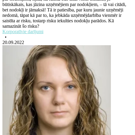
būtiskākais, kas jāzina uzņēmējiem par nodokļiem, – tā vai citādi,
bet nodokļi ir jāmaksā! Tā ir patiesība, par kuru jaunie uzņēmēji
nedomā, tāpat kā par to, ka jebkāda uzņēmējdarbība vienmēr ir
saistīta ar risku, tostarp risku iekulties nodokļu parādos. Kā
samazināt šo risku?
Korporatīvie darījumi
•
20.09.2022