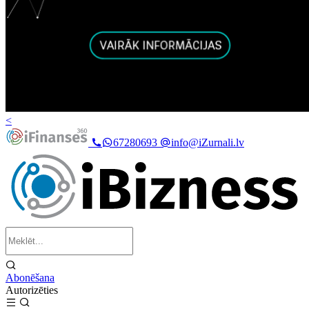
<
67280693
info@iZurnali.lv
Abonēšana
Autorizēties