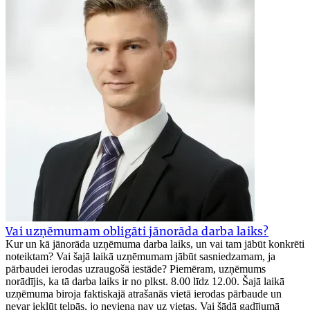
Vai uzņēmumam obligāti jānorāda darba laiks?
Kur un kā jānorāda uzņēmuma darba laiks, un vai tam jābūt konkrēti
noteiktam? Vai šajā laikā uzņēmumam jābūt sasniedzamam, ja
pārbaudei ierodas uzraugošā iestāde? Piemēram, uzņēmums
norādījis, ka tā darba laiks ir no plkst. 8.00 līdz 12.00. Šajā laikā
uzņēmuma biroja faktiskajā atrašanās vietā ierodas pārbaude un
nevar iekļūt telpās, jo neviena nav uz vietas. Vai šādā gadījumā