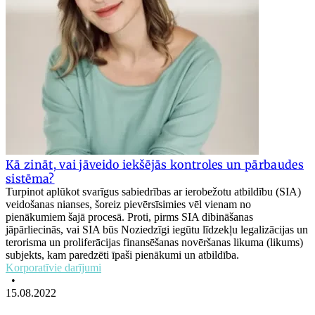
Kā zināt, vai jāveido iekšējās kontroles un pārbaudes
sistēma?
Turpinot aplūkot svarīgus sabiedrības ar ierobežotu atbildību (SIA)
veidošanas nianses, šoreiz pievērsīsimies vēl vienam no
pienākumiem šajā procesā. Proti, pirms SIA dibināšanas
jāpārliecinās, vai SIA būs Noziedzīgi iegūtu līdzekļu legalizācijas un
terorisma un proliferācijas finansēšanas novēršanas likuma (likums)
subjekts, kam paredzēti īpaši pienākumi un atbildība.
Korporatīvie darījumi
•
15.08.2022