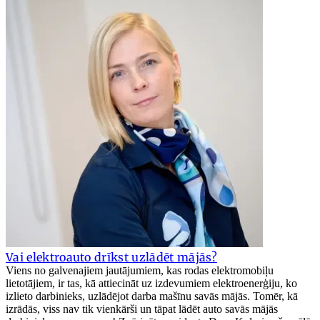
Vai elektroauto drīkst uzlādēt mājās?
Viens no galvenajiem jautājumiem, kas rodas elektromobiļu
lietotājiem, ir tas, kā attiecināt uz izdevumiem elektroenerģiju, ko
izlieto darbinieks, uzlādējot darba mašīnu savās mājās. Tomēr, kā
izrādās, viss nav tik vienkārši un tāpat lādēt auto savās mājās