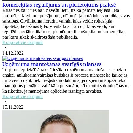
Komercķīlas regulējums un pielietojums praksē
Ķīlas tiesība ir tiesība uz svešu lietu, uz kā pamata ieķīlātā lieta
nodrošina kreditora prasījumu gadījumā, ja parādnieks nepilda savas
saistības. Civillikumā norādīti vairāki ķīlas veidi: rokas ķīla,
hipotēka, lietošanas ķīla. Vienlaikus ir arī citi ķīlas veidi, kuri
regulēti speciālos likumos, piemēram, finanšu ķīla un komercķīla,
par kuru sīkāk skaidrots šajā publikācijā.
Korporatīvie darījumi
•
14.12.2022
Uzņēmuma mantošanas svarīgās nianses
Turpinot iepriekšējā rakstā iesākto uzņēmuma mantošanas aspektu
analīzi, aplūkosim vairākas būtiskas šī procesa nianses: kā jārīkojas
un jāveido dalībnieku reģistra nodalījums, ja uzņēmuma īpašnieka
mantojums pienākas vairākām personām, kā mantot saimniecības un
kā rīkoties, ja mantojuma apliecība izsniegta ārvalstīs.
Korporatīvie darījumi
•
15.11.2022