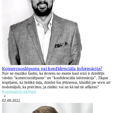
Komercnoslēpums vai konfidenciāla informācija?
Nav ne mazāko šaubu, ka ikviens no mums kaut reizi ir dzirdējis
vārdus "komercnoslēpums" un "konfidenciāla informācija". Tikpat
iespējams, ka lielākā daļa, dzirdot šos jēdzienus, klusībā pie sevis arī
nodomājuši, ka priecātos, ja zinātu: vai un kā tad tie atšķiras?
Korporatīvie darījumi
•
02.09.2022