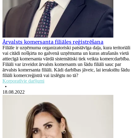
Ārvalsts komersanta filiāles reģistrēšana
Filiāle ir uzņēmuma organizatoriski patstāvīga daļa, kura teritoriāli
vai citādi nošķirta no galvenā uzņēmuma un kuras atrašanās vietā
attiecīgā komersanta vārdā sistemātiski tiek veikta komercdarbība.
Filiāli var izveidot ārvalsts komersants un šādu filiāli sauc par
ārvalsts komersanta filiāli. Kādi darbības jāveic, lai ierakstītu šādu
filiāli komercreģistrā vai izslēgtu no tā?
Korporatīvie darījumi
•
18.08.2022