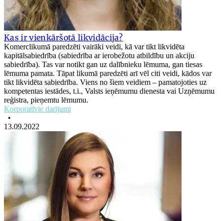
Kas ir vienkāršotā likvidācija?
Komerclikumā paredzēti vairāki veidi, kā var tikt likvidēta
kapitālsabiedrība (sabiedrība ar ierobežotu atbildību un akciju
sabiedrība). Tas var notikt gan uz dalībnieku lēmuma, gan tiesas
lēmuma pamata. Tāpat likumā paredzēti arī vēl citi veidi, kādos var
tikt likvidēta sabiedrība. Viens no šiem veidiem – pamatojoties uz
kompetentas iestādes, t.i., Valsts ieņēmumu dienesta vai Uzņēmumu
reģistra, pieņemtu lēmumu.
Korporatīvie darījumi
•
13.09.2022