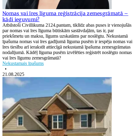
Nomas vai īres līguma reģistrācija zemesgrāmatā –
kādi ieguvumi?
Atbilstoši Civillikuma 2124.pantam, tiklīdz abas puses ir vienojušās
par nomas vai īres līguma būtiskām sastāvdaļām, tas ir, par
priekšmetu un maksu, līgums uzskatāms par noslēgtu. Nekustamā
īpašuma nomas vai īres gadījumā līguma pusēm ir iespēja nomas vai
īres tiesību arī ierakstīt attiecīgā nekustamā īpašuma zemesgrāmatas
nodalījumā. Kādēļ līguma pusēm izvēlēties reģistrēt noslēgto nomas
vai īres līgumu zemesgrāmatā?
Nekustamais īpašums
•
21.08.2025