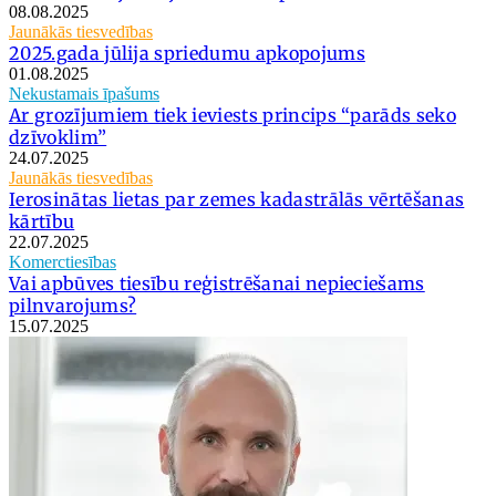
08.08.2025
Jaunākās tiesvedības
2025.gada jūlija spriedumu apkopojums
01.08.2025
Nekustamais īpašums
Ar grozījumiem tiek ieviests princips “parāds seko
dzīvoklim”
24.07.2025
Jaunākās tiesvedības
Ierosinātas lietas par zemes kadastrālās vērtēšanas
kārtību
22.07.2025
Komerctiesības
Vai apbūves tiesību reģistrēšanai nepieciešams
pilnvarojums?
15.07.2025