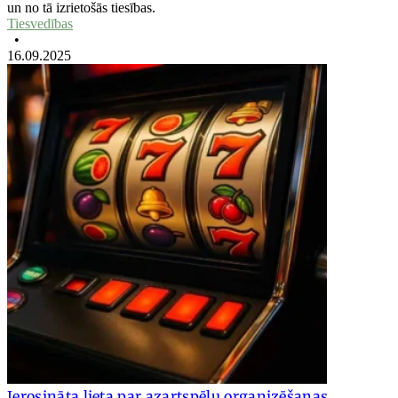
un no tā izrietošās tiesības.
Tiesvedības
•
16.09.2025
Ierosināta lieta par azartspēļu organizēšanas