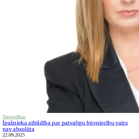
Tiesvedības
Īpašnieka atbildība par patvaļīgu būvniecību vairs
nav absolūta
22.09.2025