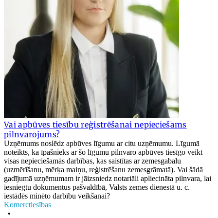
Vai apbūves tiesību reģistrēšanai nepieciešams
pilnvarojums?
Uzņēmums noslēdz apbūves līgumu ar citu uzņēmumu. Līgumā
noteikts, ka īpašnieks ar šo līgumu pilnvaro apbūves tiesīgo veikt
visas nepieciešamās darbības, kas saistītas ar zemesgabalu
(uzmērīšanu, mērķa maiņu, reģistrēšanu zemesgrāmatā). Vai šādā
gadījumā uzņēmumam ir jāizsniedz notariāli apliecināta pilnvara, lai
iesniegtu dokumentus pašvaldībā, Valsts zemes dienestā u. c.
iestādēs minēto darbību veikšanai?
Komerctiesības
•