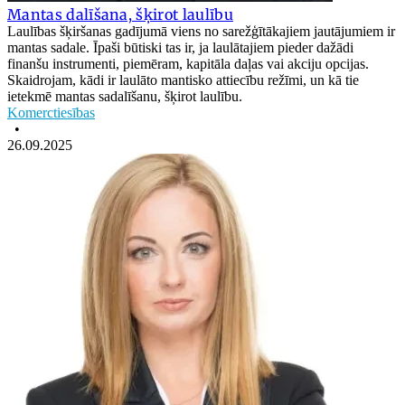
Mantas dalīšana, šķirot laulību
Laulības šķiršanas gadījumā viens no sarežģītākajiem jautājumiem ir
mantas sadale. Īpaši būtiski tas ir, ja laulātajiem pieder dažādi
finanšu instrumenti, piemēram, kapitāla daļas vai akciju opcijas.
Skaidrojam, kādi ir laulāto mantisko attiecību režīmi, un kā tie
ietekmē mantas sadalīšanu, šķirot laulību.
Komerctiesības
•
26.09.2025