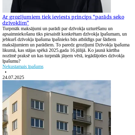
Ar grozījumiem tiek ieviests princips “parāds seko
dzīvoklim”
Turpmāk maksājumi un parādi par dzīvokļa uzturēšanu un
apsaimniekošanu tiks piesaistīt konkrētam dzīvokļa īpašumam, un
jebkurš dzīvokļa īpašuma īpašnieks būs atbildīgs par šādiem
maksājumiem un parādiem. To paredz grozījumi Dzīvokļa īpašuma
likumā, kas stājas spēkā 2025.gada 16.jūlijā. Ko jaunā kārtība
nozīmē praksē un kas turpmāk jāņem vērā, iegādājoties dzīvokļa
īpašumu?
Nekustamais īpašums
•
24.07.2025