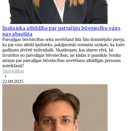
Īpašnieka atbildība par patvaļīgu būvniecību vairs
nav absolūta
Patvaļīgas būvniecības seku novēršanā līdz šim dominējušo pieeju,
ka par visu atbild īpašnieks, pakāpeniski nomaina uzskats, ka katrs
gadījums jāvērtē individuāli. Skaidrojam, kas jāņem vērā, lai
izvairītos no patvaļīgas būvniecības, un kādas ir jaunākās Senāta
atziņas par patvaļīgas būvniecības novēršanu atbildīgās personas
noteikšanā?
Tiesvedības
•
22.09.2025