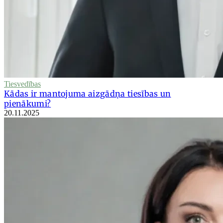
Tiesvedības
Kādas ir mantojuma aizgādņa tiesības un
pienākumi?
20.11.2025