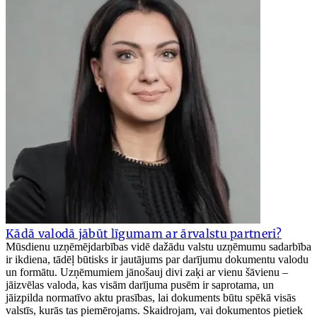
Kādā valodā jābūt līgumam ar ārvalstu partneri?
Mūsdienu uzņēmējdarbības vidē dažādu valstu uzņēmumu sadarbība
ir ikdiena, tādēļ būtisks ir jautājums par darījumu dokumentu valodu
un formātu. Uzņēmumiem jānošauj divi zaķi ar vienu šāvienu –
jāizvēlas valoda, kas visām darījuma pusēm ir saprotama, un
jāizpilda normatīvo aktu prasības, lai dokuments būtu spēkā visās
valstīs, kurās tas piemērojams. Skaidrojam, vai dokumentos pietiek