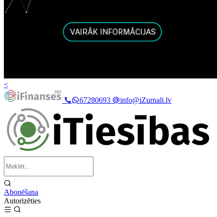
<
67280693
info@iZurnali.lv
Abonēšana
Autorizēties