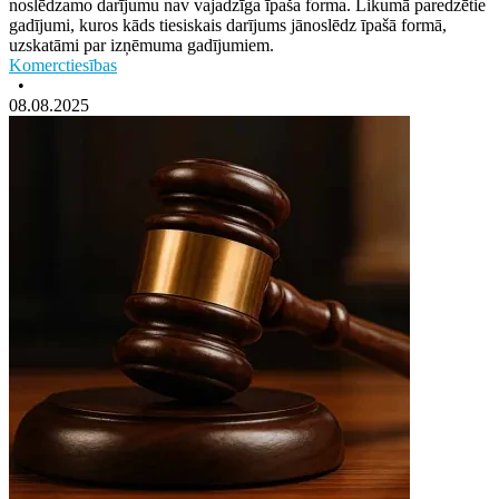
noslēdzamo darījumu nav vajadzīga īpaša forma. Likumā paredzētie
gadījumi, kuros kāds tiesiskais darījums jānoslēdz īpašā formā,
uzskatāmi par izņēmuma gadījumiem.
Komerctiesības
•
08.08.2025