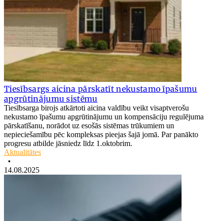
Tiesībsargs aicina pārskatīt nekustamo īpašumu
apgrūtinājumu sistēmu
Tiesībsarga birojs atkārtoti aicina valdību veikt visaptverošu
nekustamo īpašumu apgrūtinājumu un kompensāciju regulējuma
pārskatīšanu, norādot uz esošās sistēmas trūkumiem un
nepieciešamību pēc kompleksas pieejas šajā jomā. Par panākto
progresu atbilde jāsniedz līdz 1.oktobrim.
Aktualitātes
•
14.08.2025