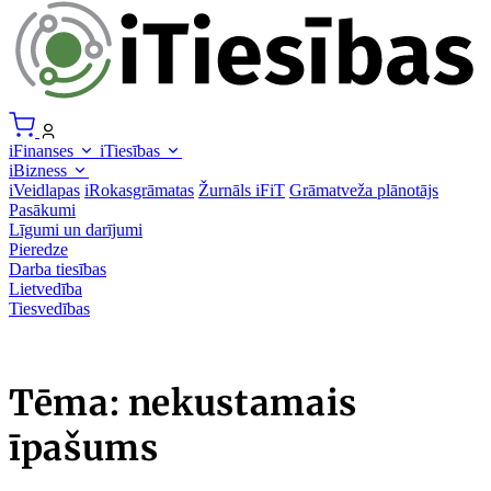
iFinanses
iTiesības
iBizness
iVeidlapas
iRokasgrāmatas
Žurnāls iFiT
Grāmatveža plānotājs
Pasākumi
Līgumi un darījumi
Pieredze
Darba tiesības
Lietvedība
Tiesvedības
Tēma: nekustamais
īpašums