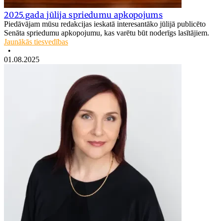
2025.gada jūlija spriedumu apkopojums
Piedāvājam mūsu redakcijas ieskatā interesantāko jūlijā publicēto
Senāta spriedumu apkopojumu, kas varētu būt noderīgs lasītājiem.
Jaunākās tiesvedības
•
01.08.2025