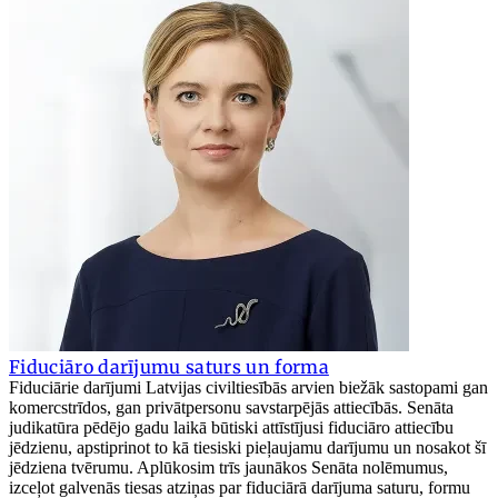
Fiduciāro darījumu saturs un forma
Fiduciārie darījumi Latvijas civiltiesībās arvien biežāk sastopami gan
komercstrīdos, gan privātpersonu savstarpējās attiecībās. Senāta
judikatūra pēdējo gadu laikā būtiski attīstījusi fiduciāro attiecību
jēdzienu, apstiprinot to kā tiesiski pieļaujamu darījumu un nosakot šī
jēdziena tvērumu. Aplūkosim trīs jaunākos Senāta nolēmumus,
izceļot galvenās tiesas atziņas par fiduciārā darījuma saturu, formu