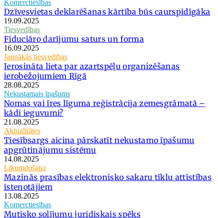
Komerctiesības
Dzīvesvietas deklarēšanas kārtība būs caurspīdīgāka
19.09.2025
Tiesvedības
Fiduciāro darījumu saturs un forma
16.09.2025
Jaunākās tiesvedības
Ierosināta lieta par azartspēļu organizēšanas
ierobežojumiem Rīgā
28.08.2025
Nekustamais īpašums
Nomas vai īres līguma reģistrācija zemesgrāmatā –
kādi ieguvumi?
21.08.2025
Aktualitātes
Tiesībsargs aicina pārskatīt nekustamo īpašumu
apgrūtinājumu sistēmu
14.08.2025
Likumdošana
Mazinās prasības elektronisko sakaru tīklu attīstības
īstenotājiem
13.08.2025
Komerctiesības
Mutisko solījumu juridiskais spēks