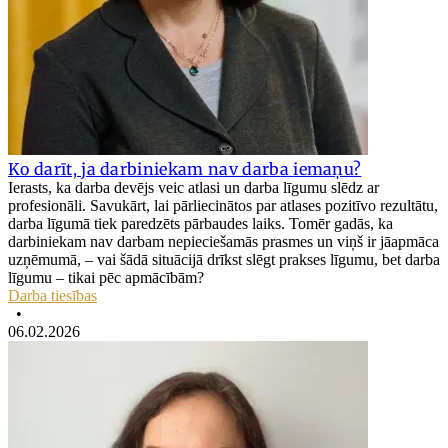
Ko darīt, ja darbiniekam nav darba iemaņu?
Ierasts, ka darba devējs veic atlasi un darba līgumu slēdz ar
profesionāli. Savukārt, lai pārliecinātos par atlases pozitīvo rezultātu,
darba līgumā tiek paredzēts pārbaudes laiks. Tomēr gadās, ka
darbiniekam nav darbam nepieciešamās prasmes un viņš ir jāapmāca
uzņēmumā, – vai šādā situācijā drīkst slēgt prakses līgumu, bet darba
līgumu – tikai pēc apmācībām?
Darba tiesības
•
06.02.2026