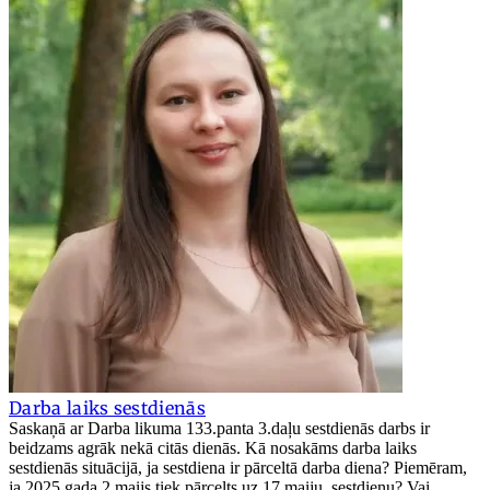
Darba laiks sestdienās
Saskaņā ar Darba likuma 133.panta 3.daļu sestdienās darbs ir
beidzams agrāk nekā citās dienās. Kā nosakāms darba laiks
sestdienās situācijā, ja sestdiena ir pārceltā darba diena? Piemēram,
ja 2025.gada 2.maijs tiek pārcelts uz 17.maiju, sestdienu? Vai