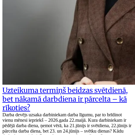
Uzteikuma termiņš beidzas svētdienā,
bet nākamā darbdiena ir pārcelta – kā
rīkoties?
Darba devējs uzsaka darbiniekam darba līgumu, par to brīdinot
vienu mēnesi iepriekš – 2026.gada 22.maijā. Kura darbiniekam ir
pēdējā darba diena, ņemot vērā, ka 21.jūnijs ir svētdiena, 22.jūnijs ir
pārcelta darba diena, bet 23. un 24.jūnijs – svētku dienas? Kādu