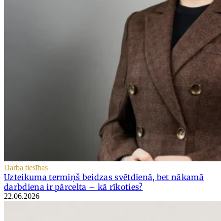
Darba tiesības
Uzteikuma termiņš beidzas svētdienā, bet nākamā
darbdiena ir pārcelta – kā rīkoties?
22.06.2026