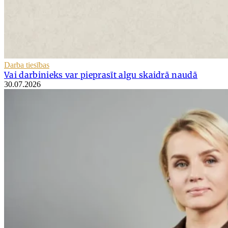
Darba tiesības
Vai darbinieks var pieprasīt algu skaidrā naudā
30.07.2026