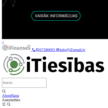
<
67280693
info@iZurnali.lv
Abonēšana
Autorizēties