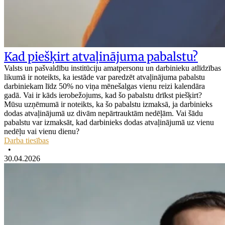
Kad piešķirt atvaļinājuma pabalstu?
Valsts un pašvaldību institūciju amatpersonu un darbinieku atlīdzības
likumā ir noteikts, ka iestāde var paredzēt atvaļinājuma pabalstu
darbiniekam līdz 50% no viņa mēnešalgas vienu reizi kalendāra
gadā. Vai ir kāds ierobežojums, kad šo pabalstu drīkst piešķirt?
Mūsu uzņēmumā ir noteikts, ka šo pabalstu izmaksā, ja darbinieks
dodas atvaļinājumā uz divām nepārtrauktām nedēļām. Vai šādu
pabalstu var izmaksāt, kad darbinieks dodas atvaļinājumā uz vienu
nedēļu vai vienu dienu?
Darba tiesības
•
30.04.2026