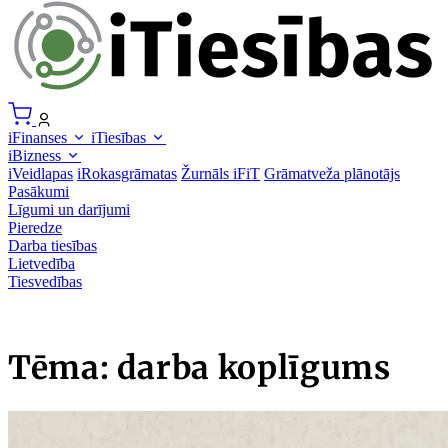
iFinanses
iTiesības
iBizness
iVeidlapas
iRokasgrāmatas
Žurnāls iFiT
Grāmatveža plānotājs
Pasākumi
Līgumi un darījumi
Pieredze
Darba tiesības
Lietvedība
Tiesvedības
Tēma: darba koplīgums