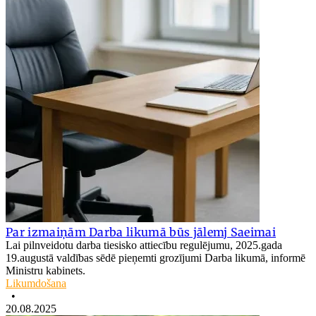
Par izmaiņām Darba likumā būs jālemj Saeimai
Lai pilnveidotu darba tiesisko attiecību regulējumu, 2025.gada
19.augustā valdības sēdē pieņemti grozījumi Darba likumā, informē
Ministru kabinets.
Likumdošana
•
20.08.2025