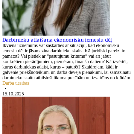
Darbinieku atlaišana ekonomisku iemeslu dēļ
Ikviens uzņēmums var saskarties ar situāciju, kad ekonomisku
iemeslu dēļ ir jāsamazina darbinieku skaits. Kā juridiski pareizi to
pamatot? Vai pietiek ar “pasūtījumu kritumu” vai arī jābūt
konkrētiem pierādījumiem, piemēram, finanšu datiem? Kā izvērtēt,
kurus darbiniekus atlaist, kurus – paturēt? Skaidrojam, kādi ir
galvenie priekšnoteikumi un darba devēja pienākumi, lai samazinātu
darbinieku skaitu atbilstoši likuma prasībām un izvairītos no kļūdām.
Darba tiesības
•
15.10.2025