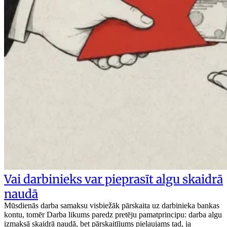
Vai darbinieks var pieprasīt algu skaidrā
naudā
Mūsdienās darba samaksu visbiežāk pārskaita uz darbinieka bankas
kontu, tomēr Darba likums paredz pretēju pamatprincipu: darba algu
izmaksā skaidrā naudā, bet pārskaitījums pieļaujams tad, ja