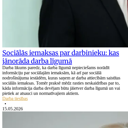
Sociālās iemaksas par darbinieku: kas
jānorāda darba līgumā
Darba likums paredz, ka darba līgumā nepieciešams norādīt
informāciju par sociālajām iemaksām, kā arī par sociālā
nodrošinājuma iestādēm, kuras saņem ar darba attiecībām saistītas
sociālās iemaksas. Tomēr praksē mēdz rasties neskaidrības par to,
kāda informācija darba devējam būtu jāietver darba līgumā un vai
pietiek ar atsauci un normatīvajiem aktiem.
Darba tiesības
•
15.05.2026