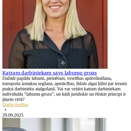
Katram darbiniekam savs labumu grozs
Dažādi papildu labumi, piemēram, veselības apdrošināšana,
transporta izmaksu segšana, apmācības, līdzās algai kļūst par ierastu
praksi darbinieku atalgošanā. Vai var veidot katram darbiniekam
individuālu “labumu grozu”, un kādi juridiskie un ētiskie principi ir
jāņem vērā?
Darba tiesības
•
29.09.2025