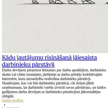
Kādu jautājumu risināšanā jāiesaista
darbinieku pārstāvji
Darba devējiem pieņemot lēmumus par darba apstākļiem, darbinieku
skaita vai citām izmaiņām, jārēķinās ar darba ņēmēju kolektīvajām
interesēm, kuru aizsardzību nodrošina darbinieku pārstāvji.
Skaidrojam, kas var būt darbinieku pārstāvji, cik lielam jābūt
uzņēmumam, lai darbinieki varētu izvirzīt savus pārstāvjus, un kādos
gadījumos darba devējam ar darbinieku pārstāvjiem jākonsultējas
obligāti.
Darba tiesības
•