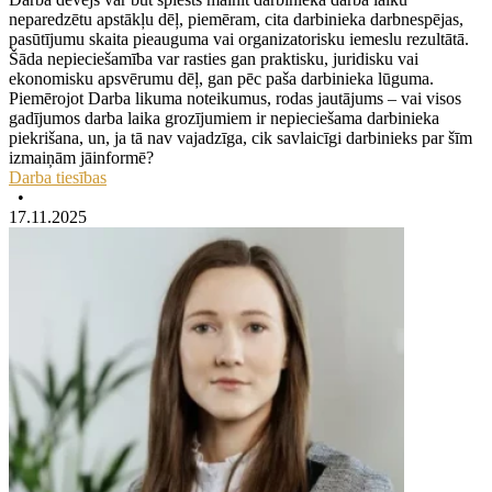
neparedzētu apstākļu dēļ, piemēram, cita darbinieka darbnespējas,
pasūtījumu skaita pieauguma vai organizatorisku iemeslu rezultātā.
Šāda nepieciešamība var rasties gan praktisku, juridisku vai
ekonomisku apsvērumu dēļ, gan pēc paša darbinieka lūguma.
Piemērojot Darba likuma noteikumus, rodas jautājums – vai visos
gadījumos darba laika grozījumiem ir nepieciešama darbinieka
piekrišana, un, ja tā nav vajadzīga, cik savlaicīgi darbinieks par šīm
izmaiņām jāinformē?
Darba tiesības
•
17.11.2025