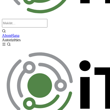
Abonēšana
Autorizēties