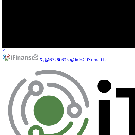
<
67280693
info@iZurnali.lv