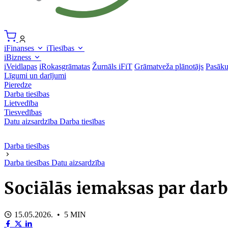
iFinanses
iTiesības
iBizness
iVeidlapas
iRokasgrāmatas
Žurnāls iFiT
Grāmatveža plānotājs
Pasāk
Līgumi un darījumi
Pieredze
Darba tiesības
Lietvedība
Tiesvedības
Datu aizsardzība
Darba tiesības
Darba tiesības
Darba tiesības
Datu aizsardzība
Sociālās iemaksas par darb
15.05.2026. • 5 MIN