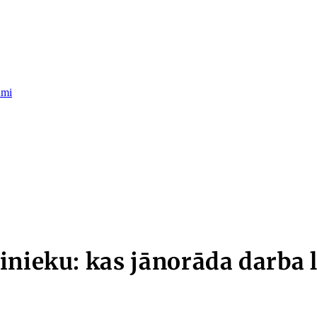
umi
inieku: kas jānorāda darba