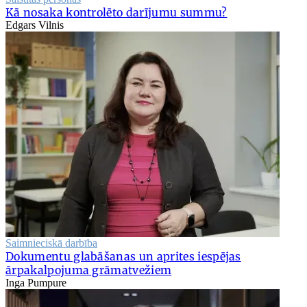
Kā nosaka kontrolēto darījumu summu?
Edgars Vilnis
Saimnieciskā darbība
Dokumentu glabāšanas un aprites iespējas
ārpakalpojuma grāmatvežiem
Inga Pumpure