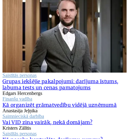
Saistītās personas
Grupas iekšējie pakalpojumi: darījuma īstums,
labuma tests un cenas pamatojums
Edgars Hercenbergs
Finanšu vadība
Kā organizēt grāmatvedību vidējā uzņēmumā
Anastasija Jeļņika
Saimnieciskā darbība
Vai VID zina vairāk, nekā domājam?
Kristers Zālītis
Saistītās personas