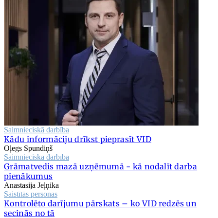
Saimnieciskā darbība
Kādu informāciju drīkst pieprasīt VID
Oļegs Spundiņš
Saimnieciskā darbība
Grāmatvedis mazā uzņēmumā - kā nodalīt darba
pienākumus
Anastasija Jeļņika
Saistītās personas
Kontrolēto darījumu pārskats – ko VID redzēs un
secinās no tā