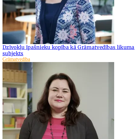
Dzīvokļu īpašnieku kopība kā Grāmatvedības likuma
subjekts
Grāmatvedība