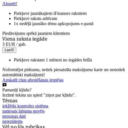
Abonēt!
Piekļuve jaunākajiem iFinanses rakstiem
Piekļuve rakstu arhīvam
1x nedēļā jaunāko tēmu apkopojums e-pastā
Piedāvājums spēkā jauniem klientiem
Viena raksta iegāde
3 EUR
/ gab.
Lasīt!
Piekļuve rakstam 1 mēnesi no iegādes brīža
Noformējot pirkumu, netiek piesaistīta maksājumu karte un nenotiek
automātiski maksājumi!
Apskatīt citas abonēšanas iespējas
Pamanīji kļūdu?
Iezīmē tekstu un spied "ziņot par kļūdu".
Tēmas
iekšējās kontroles sistēma
patiesais labuma guvējs
personas dati
nerezidents
Vēl no šīs rubrikas