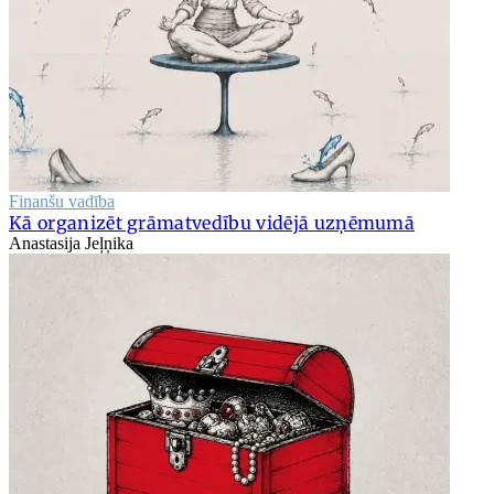
Finanšu vadība
Kā organizēt grāmatvedību vidējā uzņēmumā
Anastasija Jeļņika