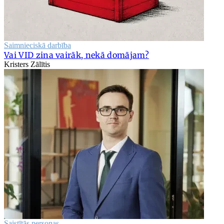
Saimnieciskā darbība
Vai VID zina vairāk, nekā domājam?
Kristers Zālītis
Saistītās personas