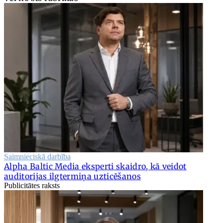
Saimnieciskā darbība
Alpha Baltic Media eksperti skaidro, kā veidot
auditorijas ilgtermiņa uzticēšanos
Publicitātes raksts