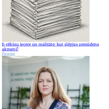
E-rēķinu iecere un realitāte: kur slēpjas zemūdens
akmeņi?
Pieredze