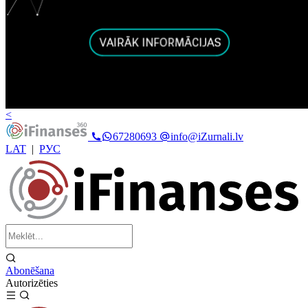
<
67280693
info@iZurnali.lv
LAT
|
РУС
Abonēšana
Autorizēties