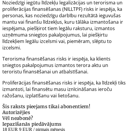
Noziedzīgi iegūtu līdzekļu legalizācijas un terorisma un
proliferācijas finansēšanas (NILLTPF) risks ir iespēja, ka
personas, kas noziedzīgu darbību rezultātā ieguvušas
mantu vai finanšu līdzekļus, kuru tālāka izmantošana ir
iespējama, piešķirot tiem legālu raksturu, izmantos
uzņēmuma sniegtos pakalpojumus, lai piešķirtu
līdzekļiem legālu izcelsmi vai, piemēram, slēptu to
izcelsmi.
Terorisma finansēšanas risks ir iespēja, ka klients
sniegtos pakalpojumus izmantos terora aktu un
teroristu finansēšanai un atbalstīšanai.
Proliferācijas finansēšanas risks ir iespēja, ka līdzekļi tiks
izmantoti, lai finansētu masu iznīcināšanas ieroču
ražošanu, izplatīšanu vai lietošanu.
Šis raksts pieejams tikai abonentiem!
Autorizējies
Vēl neabonē?
Iepazīšanās piedāvājums
18 EUR
9 EUR
/ pirmais mēnesis