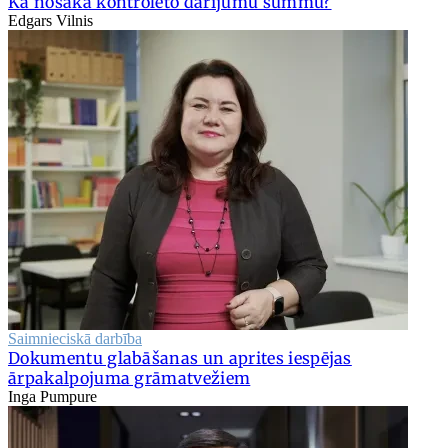
Kā nosaka kontrolēto darījumu summu?
Edgars Vilnis
Saimnieciskā darbība
Dokumentu glabāšanas un aprites iespējas
ārpakalpojuma grāmatvežiem
Inga Pumpure