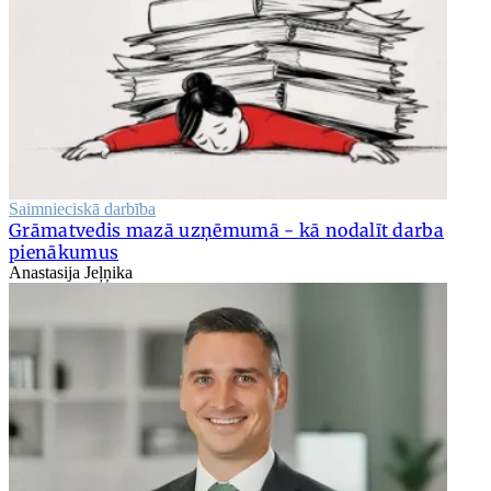
Saimnieciskā darbība
Grāmatvedis mazā uzņēmumā - kā nodalīt darba
pienākumus
Anastasija Jeļņika