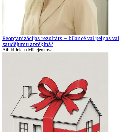
Reorganizācijas rezultāts – bilancē vai peļņas vai
zaudējumu aprēķinā?
Atbild Jeļena Mihejenkova