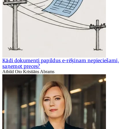
Kādi dokumenti papildus e-rēķinam nepieciešami,
saņemot preces?
Atbild Oto Kristiāns Abrams