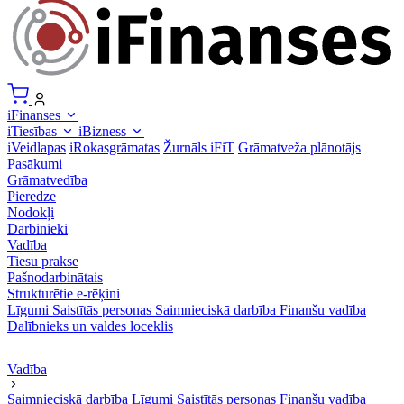
iFinanses
iTiesības
iBizness
iVeidlapas
iRokasgrāmatas
Žurnāls iFiT
Grāmatveža plānotājs
Pasākumi
Grāmatvedība
Pieredze
Nodokļi
Darbinieki
Vadība
Tiesu prakse
Pašnodarbinātais
Strukturētie e-rēķini
Līgumi
Saistītās personas
Saimnieciskā darbība
Finanšu vadība
Dalībnieks un valdes loceklis
Vadība
Saimnieciskā darbība
Līgumi
Saistītās personas
Finanšu vadība