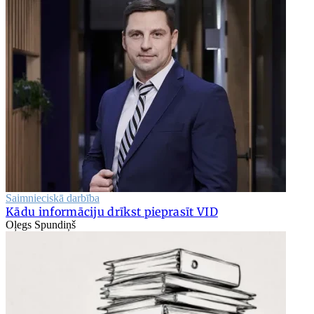
Saimnieciskā darbība
Kādu informāciju drīkst pieprasīt VID
Oļegs Spundiņš