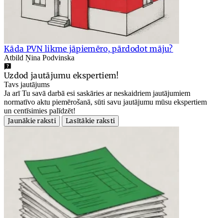
Kāda PVN likme jāpiemēro, pārdodot māju?
Atbild Ņina Podvinska
Uzdod jautājumu ekspertiem!
Tavs jautājums
Ja arī Tu savā darbā esi saskāries ar neskaidriem jautājumiem
normatīvo aktu piemērošanā, sūti savu jautājumu mūsu ekspertiem
un centīsimies palīdzēt!
Jaunākie raksti
Lasītākie raksti