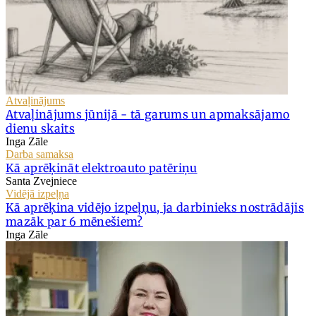
Atvaļinājums
Atvaļinājums jūnijā - tā garums un apmaksājamo
dienu skaits
Inga Zāle
Darba samaksa
Kā aprēķināt elektroauto patēriņu
Santa Zvejniece
Vidējā izpeļņa
Kā aprēķina vidējo izpeļņu, ja darbinieks nostrādājis
mazāk par 6 mēnešiem?
Inga Zāle