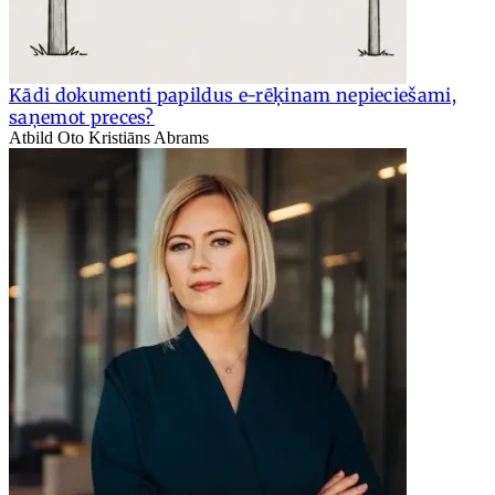
Kādi dokumenti papildus e-rēķinam nepieciešami,
saņemot preces?
Atbild Oto Kristiāns Abrams