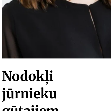
Nodokļi
jūrnieku
gūtajiem