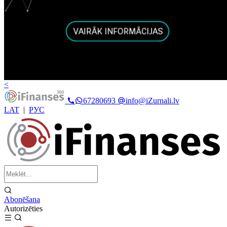
<
67280693
info@iZurnali.lv
LAT
|
РУС
Abonēšana
Autorizēties