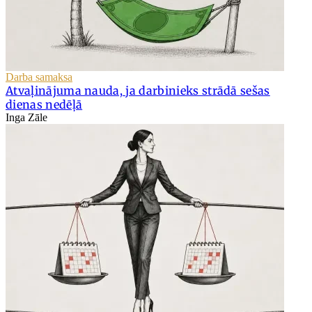
Darba samaksa
Atvaļinājuma nauda, ja darbinieks strādā sešas
dienas nedēļā
Inga Zāle