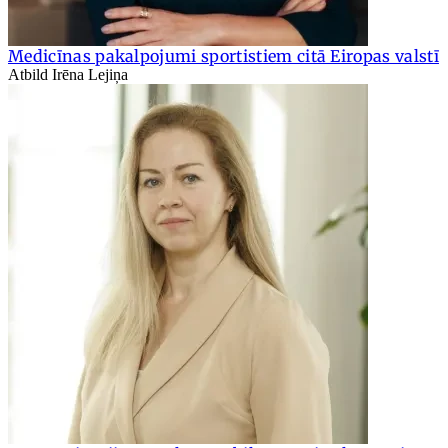
Medicīnas pakalpojumi sportistiem citā Eiropas valstī
Atbild Irēna Lejiņa