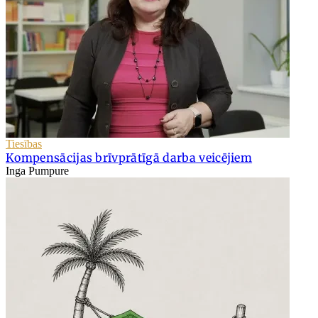
Tiesības
Kompensācijas brīvprātīgā darba veicējiem
Inga Pumpure