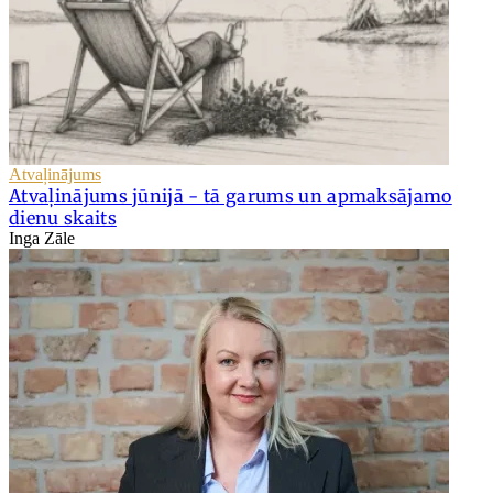
Atvaļinājums
Atvaļinājums jūnijā - tā garums un apmaksājamo
dienu skaits
Inga Zāle