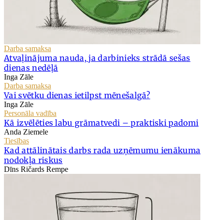
Darba samaksa
Atvaļinājuma nauda, ja darbinieks strādā sešas
dienas nedēļā
Inga Zāle
Darba samaksa
Vai svētku dienas ietilpst mēnešalgā?
Inga Zāle
Personāla vadība
Kā izvēlēties labu grāmatvedi – praktiski padomi
Anda Ziemele
Tiesības
Kad attālinātais darbs rada uzņēmumu ienākuma
nodokļa riskus
Dīns Ričards Rempe