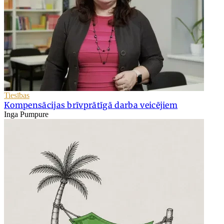
Tiesības
Kompensācijas brīvprātīgā darba veicējiem
Inga Pumpure