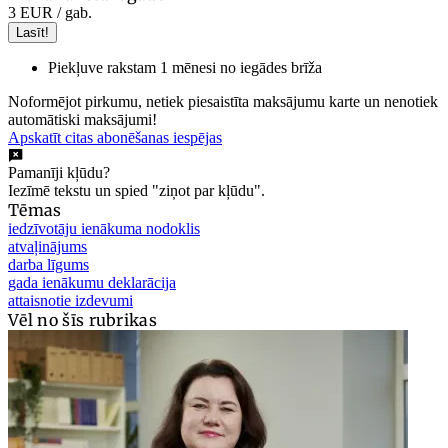
3 EUR
/ gab.
Lasīt!
Piekļuve rakstam 1 mēnesi no iegādes brīža
Noformējot pirkumu, netiek piesaistīta maksājumu karte un nenotiek
automātiski maksājumi!
Apskatīt citas abonēšanas iespējas
Pamanīji kļūdu?
Iezīmē tekstu un spied "ziņot par kļūdu".
Tēmas
iedzīvotāju ienākuma nodoklis
atvaļinājums
darba līgums
gada ienākumu deklarācija
attaisnotie izdevumi
Vēl no šīs rubrikas