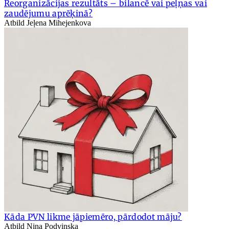
Reorganizācijas rezultāts – bilancē vai peļņas vai
zaudējumu aprēķinā?
Atbild Jeļena Mihejenkova
Kāda PVN likme jāpiemēro, pārdodot māju?
Atbild Ņina Podvinska