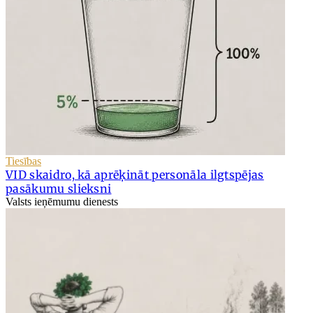
Tiesības
VID skaidro, kā aprēķināt personāla ilgtspējas
pasākumu slieksni
Valsts ieņēmumu dienests