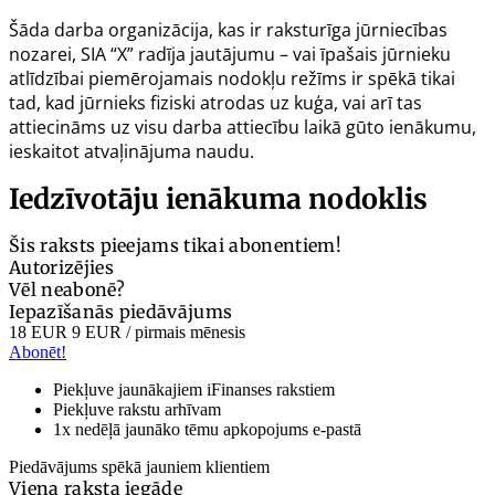
Šāda darba organizācija, kas ir raksturīga jūrniecības
nozarei, SIA “X” radīja jautājumu – vai īpašais jūrnieku
atlīdzībai piemērojamais nodokļu režīms ir spēkā tikai
tad, kad jūrnieks fiziski atrodas uz kuģa, vai arī tas
attiecināms uz visu darba attiecību laikā gūto ienākumu,
ieskaitot atvaļinājuma naudu.
Iedzīvotāju ienākuma nodoklis
Šis raksts pieejams tikai abonentiem!
Autorizējies
Vēl neabonē?
Iepazīšanās piedāvājums
18 EUR
9 EUR
/ pirmais mēnesis
Abonēt!
Piekļuve jaunākajiem iFinanses rakstiem
Piekļuve rakstu arhīvam
1x nedēļā jaunāko tēmu apkopojums e-pastā
Piedāvājums spēkā jauniem klientiem
Viena raksta iegāde