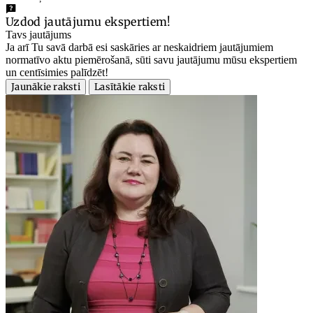
Uzdod jautājumu ekspertiem!
Tavs jautājums
Ja arī Tu savā darbā esi saskāries ar neskaidriem jautājumiem
normatīvo aktu piemērošanā, sūti savu jautājumu mūsu ekspertiem
un centīsimies palīdzēt!
Jaunākie raksti
Lasītākie raksti