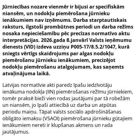
Jūrniecības nozare vienmēr ir bijusi ar specifiskām
niansēm, un nodokļu piemērošana jūrnieku
ienākumiem nav izņēmums. Darba starptautiskais
raksturs, ilgstoši prombūtnes periodi un darba režīms
nosaka nepieciešamību pēc precīzas normatīvo aktu
interpretācijas. 2026.gada 8.janvārī Valsts ieņēmumu
dienests (VID) izdeva uzziņu P005-17/8.5.2/1047, kurā
sniegts vērtīgs skaidrojums par algas nodokļu
piemērošanu jūrnieku ienākumiem, precizējot
nodokļu piemērošanu atalgojumam, kas saņemts
atvaļinājuma laikā.
Latvijas normatīvie akti paredz īpašu iedzīvotāju
ienākuma nodokļa (IIN) piemērošanas režīmu jūrniekiem,
tomēr praksē bieži vien rodas jautājumi par tā robežām
un niansēm, jo īpaši attiecībā uz darba un atpūtas
periodu maiņu. Tāpat valsts sociālo apdrošināšanas
obligāto iemaksu (VSAOI) piemērošana jūrnieku gūtajiem
ienākumiem nereti ir klupšanas akmens un rada
jautājumus.