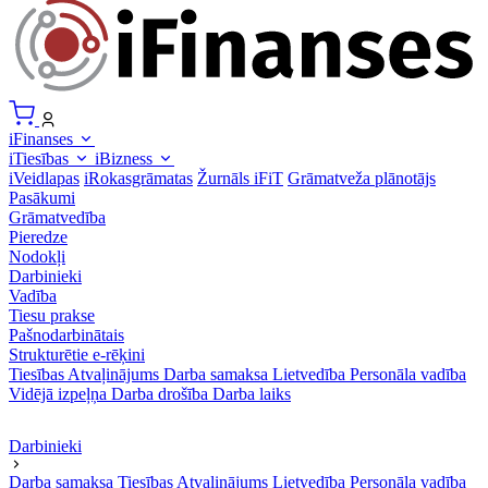
iFinanses
iTiesības
iBizness
iVeidlapas
iRokasgrāmatas
Žurnāls iFiT
Grāmatveža plānotājs
Pasākumi
Grāmatvedība
Pieredze
Nodokļi
Darbinieki
Vadība
Tiesu prakse
Pašnodarbinātais
Strukturētie e-rēķini
Tiesības
Atvaļinājums
Darba samaksa
Lietvedība
Personāla vadība
Vidējā izpeļņa
Darba drošība
Darba laiks
Darbinieki
Darba samaksa
Tiesības
Atvaļinājums
Lietvedība
Personāla vadība