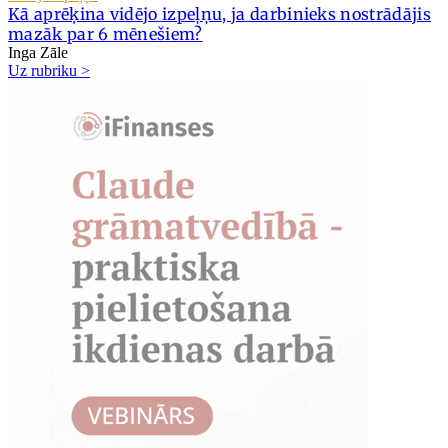
Kā aprēķina vidējo izpeļņu, ja darbinieks nostrādājis
mazāk par 6 mēnešiem?
Inga Zāle
Uz rubriku >