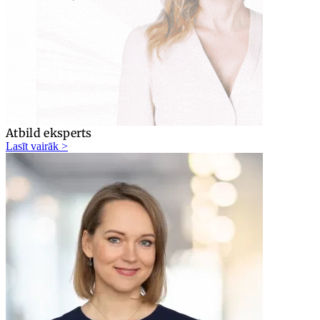
Atbild eksperts
Lasīt vairāk >