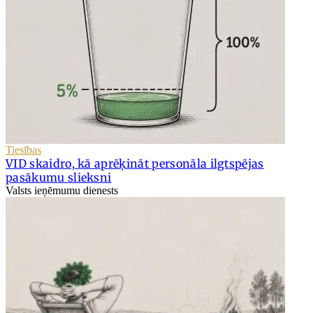
Tiesības
VID skaidro, kā aprēķināt personāla ilgtspējas
pasākumu slieksni
Valsts ieņēmumu dienests