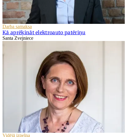
Darba samaksa
Kā aprēķināt elektroauto patēriņu
Santa Zvejniece
Vidējā izpeļņa