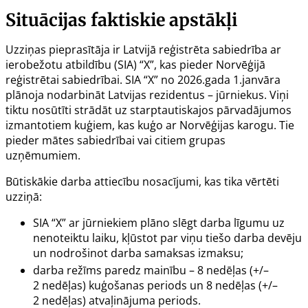
Situācijas faktiskie apstākļi
Uzziņas pieprasītāja ir Latvijā reģistrēta sabiedrība ar
ierobežotu atbildību (SIA) “X”, kas pieder Norvēģijā
reģistrētai sabiedrībai. SIA “X” no 2026.gada 1.janvāra
plānoja nodarbināt Latvijas rezidentus – jūrniekus. Viņi
tiktu nosūtīti strādāt uz starptautiskajos pārvadājumos
izmantotiem kuģiem, kas kuģo ar Norvēģijas karogu. Tie
pieder mātes sabiedrībai vai citiem grupas
uzņēmumiem.
Būtiskākie darba attiecību nosacījumi, kas tika vērtēti
uzziņā:
SIA “X” ar jūrniekiem plāno slēgt darba līgumu uz
nenoteiktu laiku, kļūstot par viņu tiešo darba devēju
un nodrošinot darba samaksas izmaksu;
darba režīms paredz mainību – 8 nedēļas (+/–
2 nedēļas) kuģošanas periods un 8 nedēļas (+/–
2 nedēļas) atvaļinājuma periods.