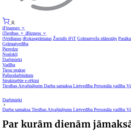
iFinanses
iTiesības
iBizness
iVeidlapas
iRokasgrāmatas
Žurnāls iFiT
Grāmatveža plānotājs
Pasāk
Grāmatvedība
Pieredze
Nodokļi
Darbinieki
Vadība
Tiesu prakse
Pašnodarbinātais
Strukturētie e-rēķini
Tiesības
Atvaļinājums
Darba samaksa
Lietvedība
Personāla vadība
Vi
Darbinieki
Darba samaksa
Tiesības
Atvaļinājums
Lietvedība
Personāla vadība
Vi
Par kurām dienām jāmaksā