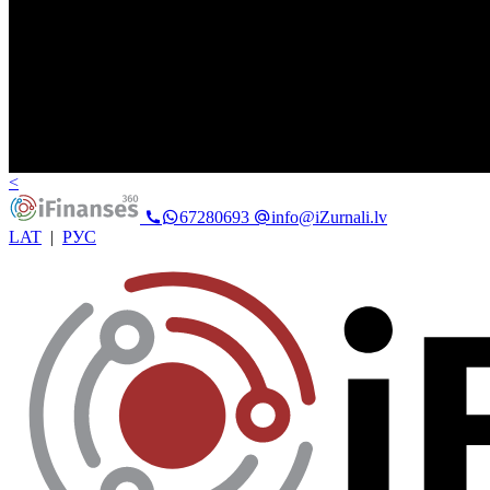
<
67280693
info@iZurnali.lv
LAT
|
РУС