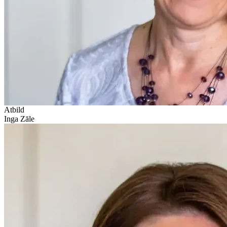
Atbild
Inga Zāle