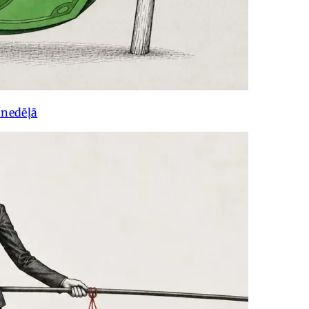
 nedēļā