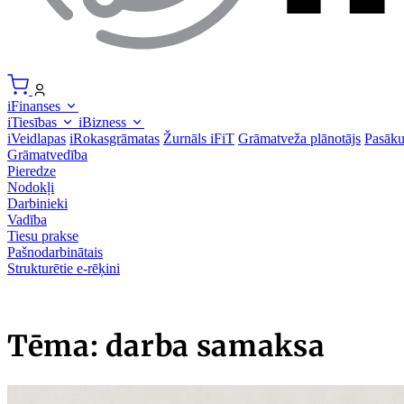
iFinanses
iTiesības
iBizness
iVeidlapas
iRokasgrāmatas
Žurnāls iFiT
Grāmatveža plānotājs
Pasāk
Grāmatvedība
Pieredze
Nodokļi
Darbinieki
Vadība
Tiesu prakse
Pašnodarbinātais
Strukturētie e-rēķini
Tēma: darba samaksa