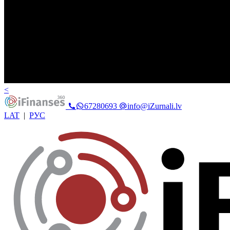
<
67280693
info@iZurnali.lv
LAT
|
РУС