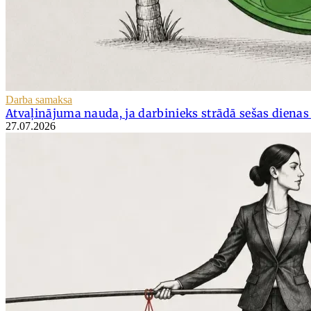
Darba samaksa
Atvaļinājuma nauda, ja darbinieks strādā sešas dienas
27.07.2026