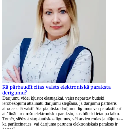
Kā pārbaudīt citas valsts elektroniskā paraksta
derīgumu?
Darījumu videi kļūstot elastīgākai, vairs nepastāv būtiski
ierobežojumi attālinātu darījumu slēgšanā, ja darījumu partneris
atrodas citā valstī. Starptautisko darījumu līgumus var parakstīt arī
attālināti ar drošu elektronisku parakstu, kas būtiski ietaupa laiku.
Tomēr, slēdzot starptautiskos līgumus, vēl arvien rodas jautājums –
kā parliecināties, vai darījuma partnera elektroniskais paraksts ir