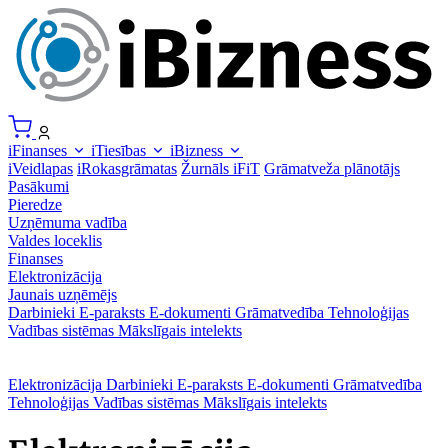
iFinanses
iTiesības
iBizness
iVeidlapas
iRokasgrāmatas
Žurnāls iFiT
Grāmatveža plānotājs
Pasākumi
Pieredze
Uzņēmuma vadība
Valdes loceklis
Finanses
Elektronizācija
Jaunais uzņēmējs
Darbinieki
E-paraksts
E-dokumenti
Grāmatvedība
Tehnoloģijas
Vadības sistēmas
Mākslīgais intelekts
Elektronizācija
Darbinieki
E-paraksts
E-dokumenti
Grāmatvedība
Tehnoloģijas
Vadības sistēmas
Mākslīgais intelekts