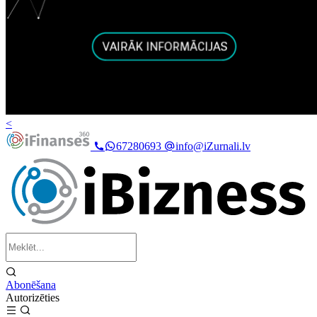
<
67280693
info@iZurnali.lv
Abonēšana
Autorizēties