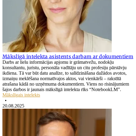
Mākslīgā intelekta asistents darbam ar dokumentiem
Darbs ar lielu informācijas apjomu ir grāmatvežu, nodokļu
konsultantu, juristu, personāla vadītāju un citu profesiju pārstāvju
ikdiena. Tā var būt datu analīze, to salīdzināšana dažādos avotos,
izmaiņu meklēšana normatīvajos aktos, vai vienkārši – rakstītā
atrašana kādā no uzņēmuma dokumentiem. Viens no risinājumiem
šajos darbos ir jaunais mākslīgā intelekta rīks “NotebookLM”.
Mākslīgais intelekts
•
20.08.2025