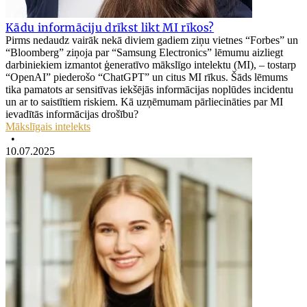
Kādu informāciju drīkst likt MI rīkos?
Pirms nedaudz vairāk nekā diviem gadiem ziņu vietnes “Forbes” un
“Bloomberg” ziņoja par “Samsung Electronics” lēmumu aizliegt
darbiniekiem izmantot ģeneratīvo mākslīgo intelektu (MI), – tostarp
“OpenAI” piederošo “ChatGPT” un citus MI rīkus. Šāds lēmums
tika pamatots ar sensitīvas iekšējās informācijas noplūdes incidentu
un ar to saistītiem riskiem. Kā uzņēmumam pārliecināties par MI
ievadītās informācijas drošību?
Mākslīgais intelekts
•
10.07.2025