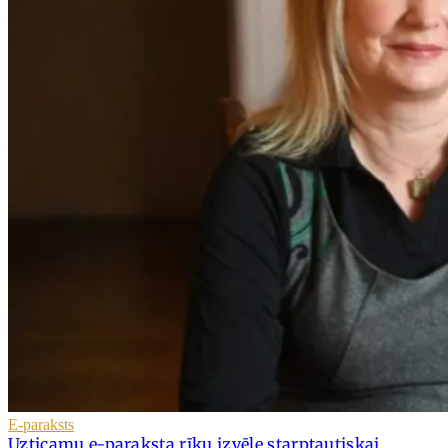
E-paraksts
Uzticamu e-paraksta rīku izvēle starptautiskai