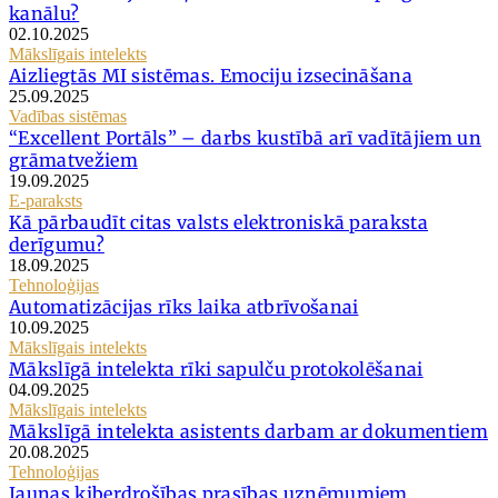
kanālu?
02.10.2025
Mākslīgais intelekts
Aizliegtās MI sistēmas. Emociju izsecināšana
25.09.2025
Vadības sistēmas
“Excellent Portāls” – darbs kustībā arī vadītājiem un
grāmatvežiem
19.09.2025
E-paraksts
Kā pārbaudīt citas valsts elektroniskā paraksta
derīgumu?
18.09.2025
Tehnoloģijas
Automatizācijas rīks laika atbrīvošanai
10.09.2025
Mākslīgais intelekts
Mākslīgā intelekta rīki sapulču protokolēšanai
04.09.2025
Mākslīgais intelekts
Mākslīgā intelekta asistents darbam ar dokumentiem
20.08.2025
Tehnoloģijas
Jaunas kiberdrošības prasības uzņēmumiem