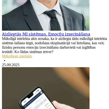
Aizliegtās MI sistēmas. Emociju izsecināšana
Mākslīgā intelekta akts nosaka, ka ir aizliegta tādu mākslīgā intelekta
sistēmu laišana tirgū, nodošana ekspluatācijā vai lietošana, kas veic
fizisku personu emociju izsecināšanu darbavietā vai izglītības
iestādē. Ko šādas sistēmas ietver?
Mākslīgais intelekts
•
25.09.2025