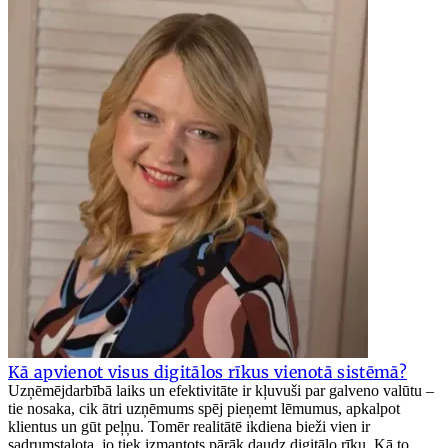
Kā apvienot visus digitālos rīkus vienotā sistēmā?
Uzņēmējdarbībā laiks un efektivitāte ir kļuvuši par galveno valūtu –
tie nosaka, cik ātri uzņēmums spēj pieņemt lēmumus, apkalpot
klientus un gūt peļņu. Tomēr realitātē ikdiena bieži vien ir
sadrumstalota, jo tiek izmantots pārāk daudz digitālo rīku. Kā to