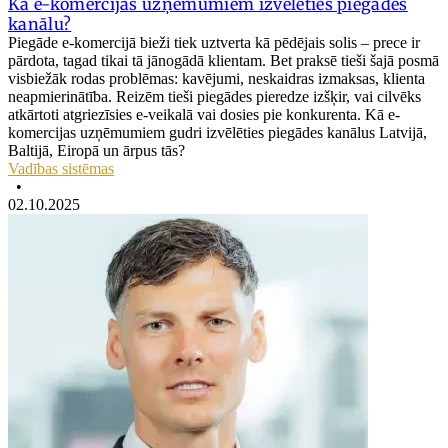
Kā e-komercijas uzņēmumiem izvēlēties piegādes
kanālu?
Piegāde e-komercijā bieži tiek uztverta kā pēdējais solis – prece ir
pārdota, tagad tikai tā jānogādā klientam. Bet praksē tieši šajā posmā
visbiežāk rodas problēmas: kavējumi, neskaidras izmaksas, klienta
neapmierinātība. Reizēm tieši piegādes pieredze izšķir, vai cilvēks
atkārtoti atgriezīsies e-veikalā vai dosies pie konkurenta. Kā e-
komercijas uzņēmumiem gudri izvēlēties piegādes kanālus Latvijā,
Baltijā, Eiropā un ārpus tās?
Vadības sistēmas
•
02.10.2025