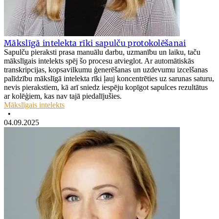
Mākslīgā intelekta rīki sapulču protokolēšanai
Sapulču pieraksti prasa manuālu darbu, uzmanību un laiku, taču
mākslīgais intelekts spēj šo procesu atvieglot. Ar automātiskās
transkripcijas, kopsavilkumu ģenerēšanas un uzdevumu izcelšanas
palīdzību mākslīgā intelekta rīki ļauj koncentrēties uz sarunas saturu,
nevis pierakstiem, kā arī sniedz iespēju kopīgot sapulces rezultātus
ar kolēģiem, kas nav tajā piedalījušies.
Mākslīgais intelekts
•
04.09.2025