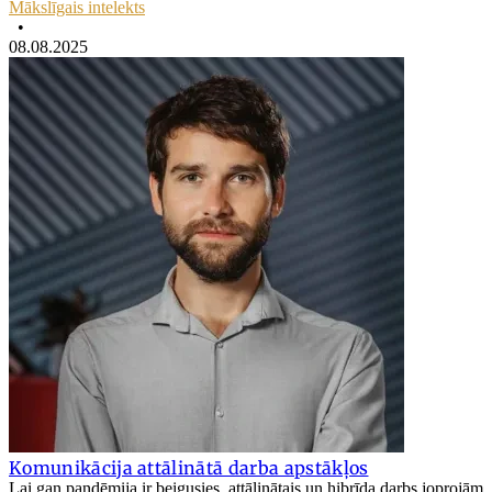
Mākslīgais intelekts
•
08.08.2025
Komunikācija attālinātā darba apstākļos
Lai gan pandēmija ir beigusies, attālinātais un hibrīda darbs joprojām