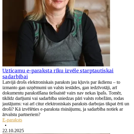
Uzticamu e-paraksta rīku izvēle starptautiskai
sadarbībai
Latvijā drošs elektroniskais paraksts jau kļuvis par ikdienu – to
izmanto gan uzņēmumi un valsts iestādes, gan iedzīvotāji, arī
dokumentu parakstīšana tiešsaistē vairs nav nekas īpašs. Tomēr,
tiklīdz darījumi vai sadarbība sniedzas pāri valsts robežām, rodas
jautājums: vai arī citur elektroniskais paraksts darbojas tikpat ērti un
droši? Kā izvēlēties e-paraksta risinājumu, ja sadarbība notiek ar
ārvalstu partneriem?
E-paraksts
•
22.10.2025