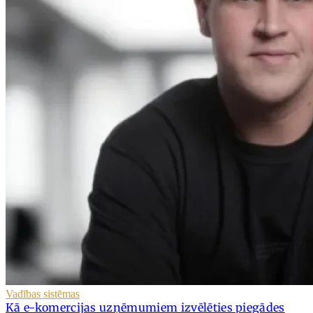
Vadības sistēmas
Kā e-komercijas uzņēmumiem izvēlēties piegādes