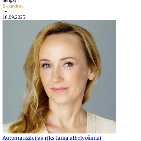
derīgs?
E-paraksts
•
18.09.2025
Automatizācijas rīks laika atbrīvošanai