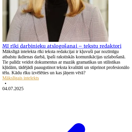
MI rīki darbinieku atslogošanai – tekstu redaktori
Mākslīgā intelekta rīki teksta redakcijai ir kļuvuši par nozīmīgu
atbalstu ikdienas darbā, īpaši rakstiskās komunikācijas uzlabošanā.
Tie palīdz veidot dokumentus ar mazāk gramatikas un stilistikas
kļūdām, tādējādi paaugstinot teksta kvalitāti un stiprinot profesionālo
tēlu. Kādu rīku izvēlēties un kas jāņem vērā?
Mākslīgais intelekts
•
04.07.2025