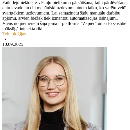
Failu lejupielāde, e-vēstuļu pielikumu pārsūtīšana, failu pārdēvēšana,
datu ievade un citi mehāniski uzdevumi atņem laiku, ko varētu veltīt
svarīgākiem uzdevumiem. Lai samazinātu šādu manuālu darbību
apjomu, arvien biežāk tiek izmantoti automatizācijas risinājumi.
Viens no piemēriem šajā jomā ir platforma “Zapier” un ar to saistītie
mākslīgā intelekta rīki.
Tehnoloģijas
•
10.09.2025