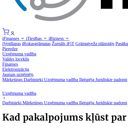
iFinanses
iTiesības
iBizness
iVeidlapas
iRokasgrāmatas
Žurnāls iFiT
Grāmatveža plānotājs
Pasāk
Pieredze
Uzņēmuma vadība
Valdes loceklis
Finanses
Elektronizācija
Jaunais uzņēmējs
Mārketings
Darbinieki
Uzņēmuma vadība
Ilgtspēja
Juridiskie padomi
Uzņēmuma vadība
Darbinieki
Mārketings
Uzņēmuma vadība
Ilgtspēja
Juridiskie padomi
Kad pakalpojums kļūst par