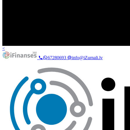
<
67280693
info@iZurnali.lv