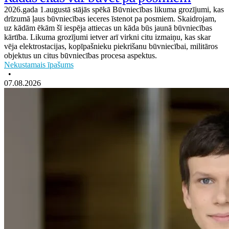
2026.gada 1.augustā stājās spēkā Būvniecības likuma grozījumi, kas
drīzumā ļaus būvniecības ieceres īstenot pa posmiem. Skaidrojam,
uz kādām ēkām šī iespēja attiecas un kāda būs jaunā būvniecības
kārtība. Likuma grozījumi ietver arī virkni citu izmaiņu, kas skar
vēja elektrostacijas, kopīpašnieku piekrišanu būvniecībai, militāros
objektus un citus būvniecības procesa aspektus.
Nekustamais īpašums
•
07.08.2026