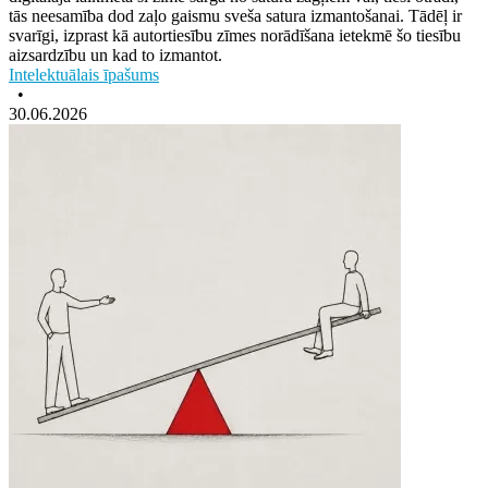
tās neesamība dod zaļo gaismu sveša satura izmantošanai. Tādēļ ir
svarīgi, izprast kā autortiesību zīmes norādīšana ietekmē šo tiesību
aizsardzību un kad to izmantot.
Intelektuālais īpašums
•
30.06.2026