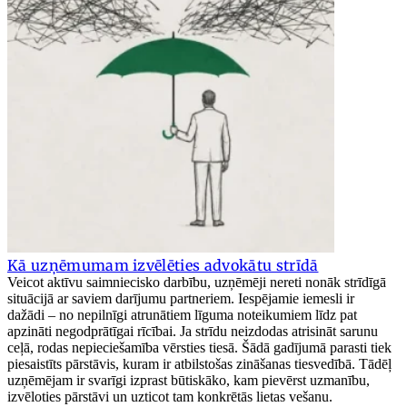
Kā uzņēmumam izvēlēties advokātu strīdā
Veicot aktīvu saimniecisko darbību, uzņēmēji nereti nonāk strīdīgā
situācijā ar saviem darījumu partneriem. Iespējamie iemesli ir
dažādi – no nepilnīgi atrunātiem līguma noteikumiem līdz pat
apzināti negodprātīgai rīcībai. Ja strīdu neizdodas atrisināt sarunu
ceļā, rodas nepieciešamība vērsties tiesā. Šādā gadījumā parasti tiek
piesaistīts pārstāvis, kuram ir atbilstošas zināšanas tiesvedībā. Tādēļ
uzņēmējam ir svarīgi izprast būtiskāko, kam pievērst uzmanību,
izvēloties pārstāvi un uzticot tam konkrētās lietas vešanu.