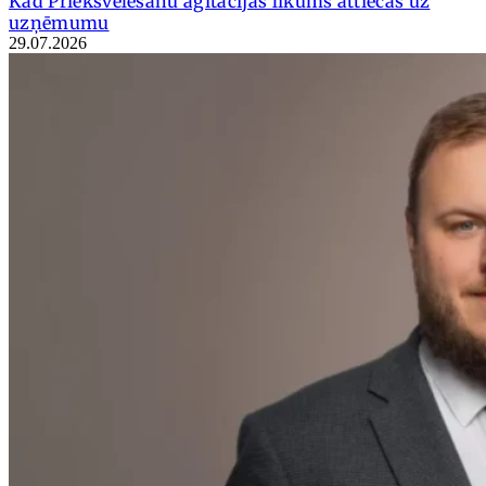
Kad Priekšvēlēšanu aģitācijas likums attiecas uz
uzņēmumu
29.07.2026