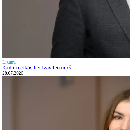
Līgumi
Kad un cikos beidzas termiņš
28.07.2026