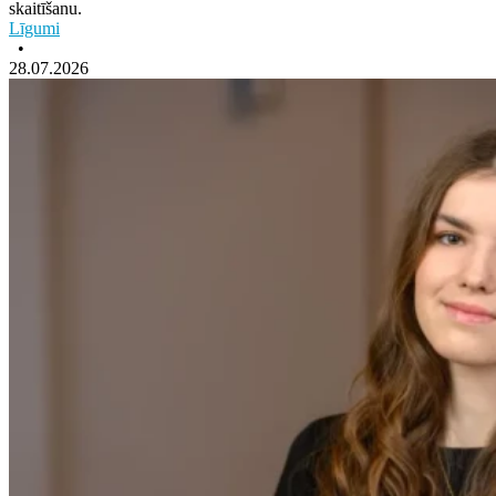
skaitīšanu.
Līgumi
•
28.07.2026