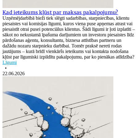
Kad ieteikums kļūst par maksas pakalpojumu?
Uzņēmējdarbībā bieži tiek slēgti sadarbības, starpniecības, klientu
piesaistes vai komisijas līgumi, kuros viena puse apņemas atrast vai
piesaistīt otrai pusei potenciālus klientus. Šādi līgumi ir ļoti izplatīti –
sākot no nekustamā īpašuma darījumiem un investoru piesaistes līdz
pārdošanas aģentu, konsultantu, biznesa attīstības partneru un
dažādu nozaru starpnieku darbībai. Tomēr praksē nereti rodas
jautājums – kurā brīdī vienkāršs ieteikums vai kontakta nodošana
kļūst par līgumiski izpildītu pakalpojumu, par ko pienākas atlīdzība?
Līgumi
•
22.06.2026