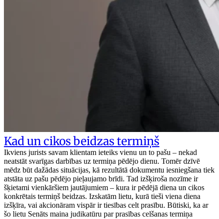
Kad un cikos beidzas termiņš
Ikviens jurists savam klientam ieteiks vienu un to pašu – nekad
neatstāt svarīgas darbības uz termiņa pēdējo dienu. Tomēr dzīvē
mēdz būt dažādas situācijas, kā rezultātā dokumentu iesniegšana tiek
atstāta uz pašu pēdējo pieļaujamo brīdi. Tad izšķiroša nozīme ir
šķietami vienkāršiem jautājumiem – kura ir pēdējā diena un cikos
konkrētais termiņš beidzas. Izskatām lietu, kurā tieši viena diena
izšķīra, vai akcionāram vispār ir tiesības celt prasību. Būtiski, ka ar
šo lietu Senāts maina judikatūru par prasības celšanas termiņa