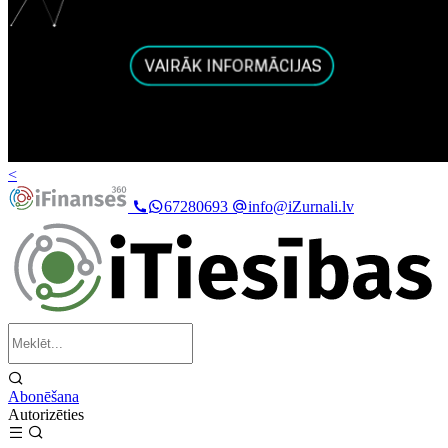
<
67280693
info@iZurnali.lv
Abonēšana
Autorizēties