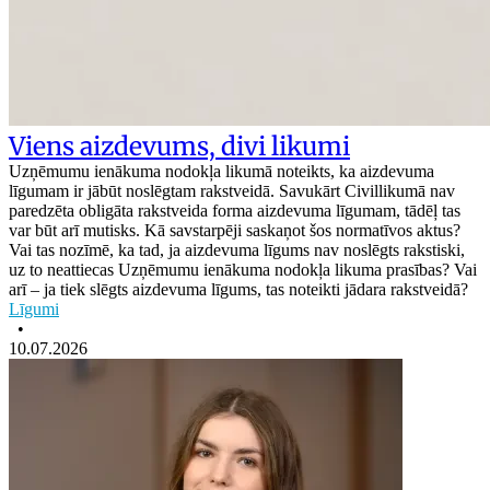
Viens aizdevums, divi likumi
Uzņēmumu ienākuma nodokļa likumā noteikts, ka aizdevuma
līgumam ir jābūt noslēgtam rakstveidā. Savukārt Civillikumā nav
paredzēta obligāta rakstveida forma aizdevuma līgumam, tādēļ tas
var būt arī mutisks. Kā savstarpēji saskaņot šos normatīvos aktus?
Vai tas nozīmē, ka tad, ja aizdevuma līgums nav noslēgts rakstiski,
uz to neattiecas Uzņēmumu ienākuma nodokļa likuma prasības? Vai
arī – ja tiek slēgts aizdevuma līgums, tas noteikti jādara rakstveidā?
Līgumi
•
10.07.2026