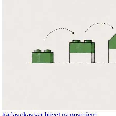
Kādas ēkas var būvēt pa posmiem