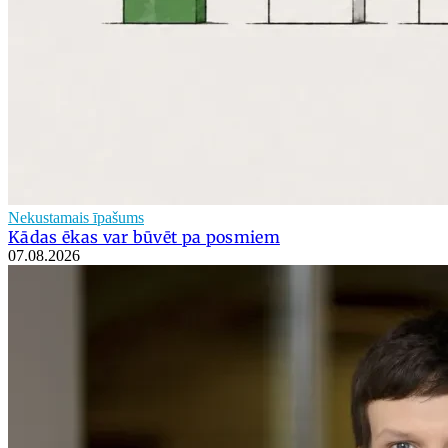
Nekustamais īpašums
Kādas ēkas var būvēt pa posmiem
07.08.2026