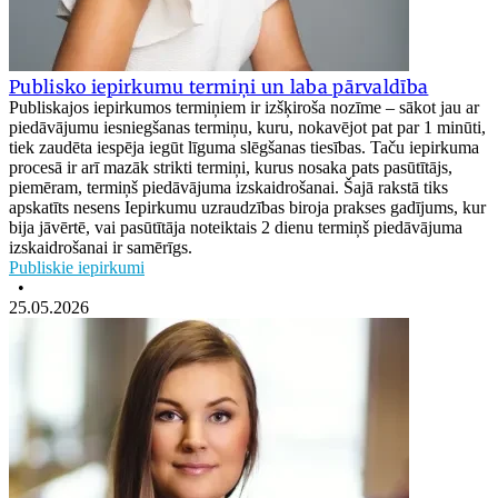
Publisko iepirkumu termiņi un laba pārvaldība
Publiskajos iepirkumos termiņiem ir izšķiroša nozīme – sākot jau ar
piedāvājumu iesniegšanas termiņu, kuru, nokavējot pat par 1 minūti,
tiek zaudēta iespēja iegūt līguma slēgšanas tiesības. Taču iepirkuma
procesā ir arī mazāk strikti termiņi, kurus nosaka pats pasūtītājs,
piemēram, termiņš piedāvājuma izskaidrošanai. Šajā rakstā tiks
apskatīts nesens Iepirkumu uzraudzības biroja prakses gadījums, kur
bija jāvērtē, vai pasūtītāja noteiktais 2 dienu termiņš piedāvājuma
izskaidrošanai ir samērīgs.
Publiskie iepirkumi
•
25.05.2026