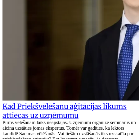
Kad Priekšvēlēšanu aģitācijas likums
attiecas uz uzņēmumu
Pirms vēlēšanām laiks neapstājas. Uzņēmumi organizē seminārus un
aicina uzstāties jomas ekspertus. Tomēr var gadīties, ka lektors
kandidē Saeimas vēlēšanās. Vai tiešām uzstāšanās tiks uzskatīta par