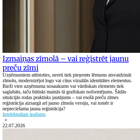
Izmaiņas zīmolā – vai reģistrēt jaunu
preču zīmi
Uzņēmumiem attīstoties, nereti tiek pieņemts lēmums atsvaidzināt
zīmolu, modernizējot logo vai citus vizuālās identitātes elementus.
Bieži vien uzņēmuma nosaukums vai vārdiskais elements tiek
saglabāts, taču būtiski mainās tā grafiskais noformējums. Šādās
situācijās rodas praktisks jautājums – vai esošā preču zīmes
reģistrācija aizsargā arī jauno zīmola versiju, vai tomēr ir
nepieciešama jauna reģistrācija?
Intelektuālais īpašums
•
22.07.2026