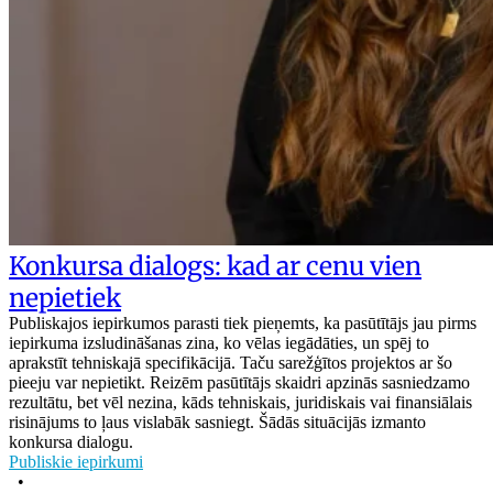
Konkursa dialogs: kad ar cenu vien
nepietiek
Publiskajos iepirkumos parasti tiek pieņemts, ka pasūtītājs jau pirms
iepirkuma izsludināšanas zina, ko vēlas iegādāties, un spēj to
aprakstīt tehniskajā specifikācijā. Taču sarežģītos projektos ar šo
pieeju var nepietikt. Reizēm pasūtītājs skaidri apzinās sasniedzamo
rezultātu, bet vēl nezina, kāds tehniskais, juridiskais vai finansiālais
risinājums to ļaus vislabāk sasniegt. Šādās situācijās izmanto
konkursa dialogu.
Publiskie iepirkumi
•