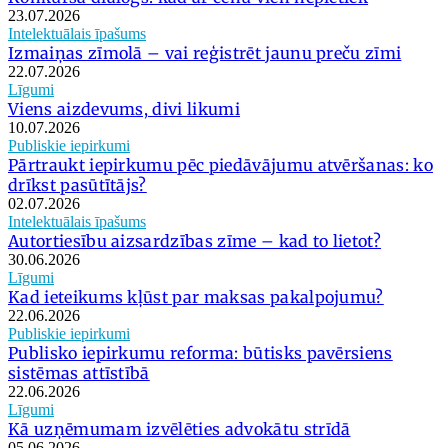
23.07.2026
Intelektuālais īpašums
Izmaiņas zīmolā – vai reģistrēt jaunu preču zīmi
22.07.2026
Līgumi
Viens aizdevums, divi likumi
10.07.2026
Publiskie iepirkumi
Pārtraukt iepirkumu pēc piedāvājumu atvēršanas: ko
drīkst pasūtītājs?
02.07.2026
Intelektuālais īpašums
Autortiesību aizsardzības zīme – kad to lietot?
30.06.2026
Līgumi
Kad ieteikums kļūst par maksas pakalpojumu?
22.06.2026
Publiskie iepirkumi
Publisko iepirkumu reforma: būtisks pavērsiens
sistēmas attīstībā
22.06.2026
Līgumi
Kā uzņēmumam izvēlēties advokātu strīdā
05.06.2026