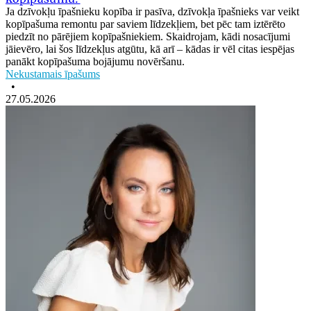
Ja dzīvokļu īpašnieku kopība ir pasīva, dzīvokļa īpašnieks var veikt
kopīpašuma remontu par saviem līdzekļiem, bet pēc tam iztērēto
piedzīt no pārējiem kopīpašniekiem. Skaidrojam, kādi nosacījumi
jāievēro, lai šos līdzekļus atgūtu, kā arī – kādas ir vēl citas iespējas
panākt kopīpašuma bojājumu novēršanu.
Nekustamais īpašums
•
27.05.2026