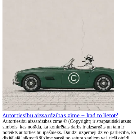
Autortiesību aizsardzības zīme – kad to lietot?
Autortiesību aizsardzības zīme © (Copyright) ir starptautiski atzīts
simbols, kas norāda, ka konkrētais darbs ir aizsargāts un tam ir
noteikts autortiesību īpašnieks. Daudzi uzņēmēji dzīvo pārliecībā, ka
digitālajā laikmetā šī zīme sargā no satura zagļiem vai, tieši otrādi,