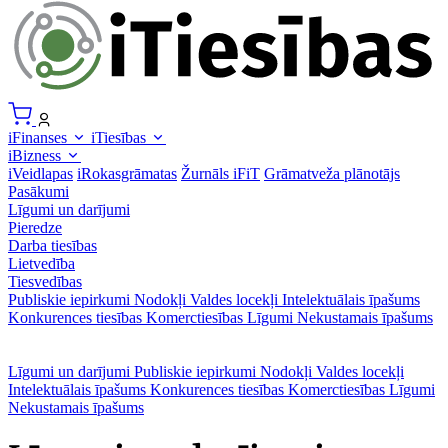
iFinanses
iTiesības
iBizness
iVeidlapas
iRokasgrāmatas
Žurnāls iFiT
Grāmatveža plānotājs
Pasākumi
Līgumi un darījumi
Pieredze
Darba tiesības
Lietvedība
Tiesvedības
Publiskie iepirkumi
Nodokļi
Valdes locekļi
Intelektuālais īpašums
Konkurences tiesības
Komerctiesības
Līgumi
Nekustamais īpašums
Līgumi un darījumi
Publiskie iepirkumi
Nodokļi
Valdes locekļi
Intelektuālais īpašums
Konkurences tiesības
Komerctiesības
Līgumi
Nekustamais īpašums