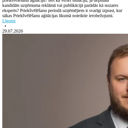
priekšvēlēšanu aģitāciju? Bet kā vērtēt situāciju, ja deputāta
kandidāts uzņēmuma reklāmā vai publikācijā parādās kā nozares
eksperts? Priekšvēlēšanu periodā uzņēmējiem ir svarīgi izprast, kur
sākas Priekšvēlēšanu aģitācijas likumā noteiktie ierobežojumi.
Līgumi
•
29.07.2026