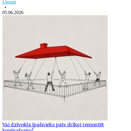
Līgumi
•
05.06.2026
Vai dzīvokļa īpašnieks pats drīkst remontēt
kopīpašumu?