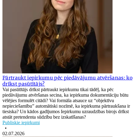
Pārtraukt iepirkumu pēc piedāvājumu atvēršanas: ko
drīkst pasūtītājs?
Vai pasūtītājs drīkst pārtraukt iepirkumu tikai tādēļ, ka pēc
piedāvājumu atvēršanas secina, ka iepirkuma dokumentāciju būtu
vēlējies formulēt citādi? Vai formāla atsauce uz “objektīvu
nepieciešamību” automātiski nozīmē, ka iepirkuma pārtraukšana ir
tiesiska? Un kādos gadījumos Iepirkumu uzraudzības birojs drīkst
atstāt pretendenta sūdzību bez izskatīšanas?
Publiskie iepirkumi
•
02.07.2026