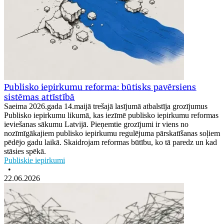
Publisko iepirkumu reforma: būtisks pavērsiens
sistēmas attīstībā
Saeima 2026.gada 14.maijā trešajā lasījumā atbalstīja grozījumus
Publisko iepirkumu likumā, kas iezīmē publisko iepirkumu reformas
ieviešanas sākumu Latvijā. Pieņemtie grozījumi ir viens no
nozīmīgākajiem publisko iepirkumu regulējuma pārskatīšanas soļiem
pēdējo gadu laikā. Skaidrojam reformas būtību, ko tā paredz un kad
stāsies spēkā.
Publiskie iepirkumi
•
22.06.2026