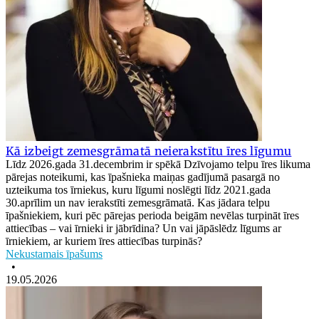
Kā izbeigt zemesgrāmatā neierakstītu īres līgumu
Līdz 2026.gada 31.decembrim ir spēkā Dzīvojamo telpu īres likuma
pārejas noteikumi, kas īpašnieka maiņas gadījumā pasargā no
uzteikuma tos īrniekus, kuru līgumi noslēgti līdz 2021.gada
30.aprīlim un nav ierakstīti zemesgrāmatā. Kas jādara telpu
īpašniekiem, kuri pēc pārejas perioda beigām nevēlas turpināt īres
attiecības – vai īrnieki ir jābrīdina? Un vai jāpāslēdz līgums ar
īrniekiem, ar kuriem īres attiecības turpinās?
Nekustamais īpašums
•
19.05.2026