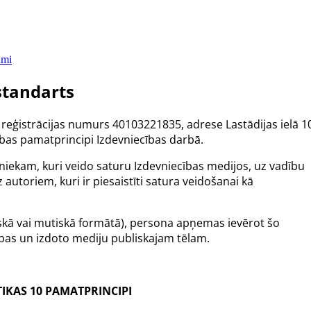
umi
standarts
, reģistrācijas numurs 40103221835, adrese Lastādijas ielā 1
ības pamatprincipi Izdevniecības darbā.
iniekam, kuri veido saturu Izdevniecības medijos, uz vadību
 autoriem, kuri ir piesaistīti satura veidošanai kā
tiskā vai mutiskā formātā), persona apņemas ievērot šo
ības un izdoto mediju publiskajam tēlam.
TIKAS 10 PAMATPRINCIPI