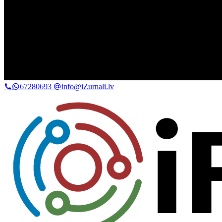
67280693
info@iZurnali.lv