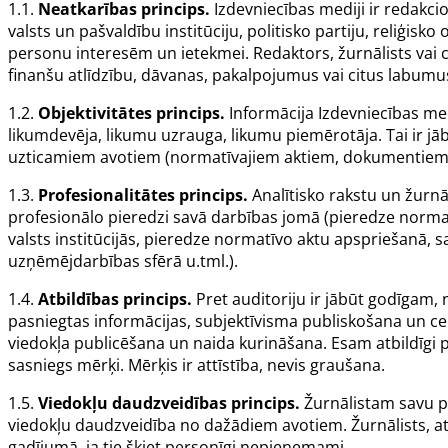
1.1.
Neatkarības princips.
Izdevniecības mediji ir redakcio
valsts un pašvaldību institūciju, politisko partiju, reliģisk
personu interesēm un ietekmei. Redaktors, žurnālists vai c
finanšu atlīdzību, dāvanas, pakalpojumus vai citus labum
1.2.
Objektivitātes princips.
Informācija Izdevniecības me
likumdevēja, likumu uzrauga, likumu piemērotāja. Tai ir jābū
uzticamiem avotiem (normatīvajiem aktiem, dokumentiem, s
1.3.
Profesionalitātes princips.
Analītisko rakstu un žurnāl
profesionālo pieredzi savā darbības jomā (pieredze normat
valsts institūcijās, pieredze normatīvo aktu apspriešanā, s
uzņēmējdarbības sfērā u.tml.).
1.4.
Atbildības princips.
Pret auditoriju ir jābūt godīgam,
pasniegtas informācijas, subjektīvisma publiskošana un cen
viedokļa publicēšana un naida kurināšana. Esam atbildīgi p
sasniegs mērķi. Mērķis ir attīstība, nevis graušana.
1.5.
Viedokļu daudzveidības princips.
Žurnālistam savu p
viedokļu daudzveidība no dažādiem avotiem. Žurnālists, at
gadījumā, ja tie šķiet personīgi nepieņemami.