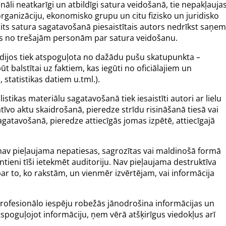
nāli neatkarīgi un atbildīgi satura veidošanā, tie nepakļauja
o organizāciju, ekonomisko grupu un citu fizisko un juridisko
its satura sagatavošanā piesaistītais autors nedrīkst saņem
us no trešajām personām par satura veidošanu.
dijos tiek atspoguļota no dažādu pušu skatupunkta –
t balstītai uz faktiem, kas iegūti no oficiālajiem un
tatistikas datiem u.tml.).
istikas materiālu sagatavošanā tiek iesaistīti autori ar lielu
īvo aktu skaidrošanā, pieredze strīdu risināšanā tiesā vai
agatavošanā, pieredze attiecīgās jomas izpētē, attiecīgajā
 nav pieļaujama nepatiesas, sagrozītas vai maldinošā formā
tieni tīši ietekmēt auditoriju. Nav pieļaujama destruktīva
ar to, ko rakstām, un vienmēr izvērtējam, vai informācija
rofesionālo iespēju robežās jānodrošina informācijas un
spoguļojot informāciju, ņem vērā atšķirīgus viedokļus arī