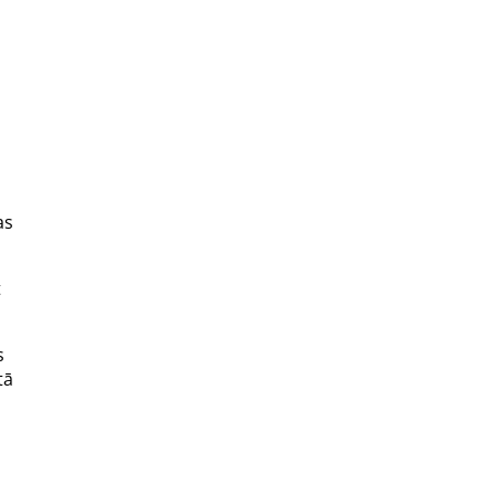
as
t
s
tā