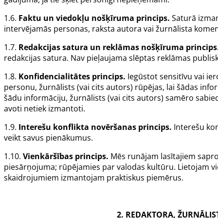
1.6.
Faktu un viedokļu nošķīruma princips.
Saturā izman
intervējamās personas, raksta autora vai žurnālista komen
1.7.
Redakcijas satura un reklāmas nošķīruma princips
redakcijas satura. Nav pieļaujama slēptas reklāmas publis
1.8.
Konfidencialitātes princips.
Iegūstot sensitīvu vai ie
personu, žurnālists (vai cits autors) rūpējas, lai šādas in
šādu informāciju, žurnālists (vai cits autors) samēro sabi
avoti netiek izmantoti.
1.9.
Interešu konflikta novēršanas princips.
Interešu kon
veikt savus pienākumus.
1.10.
Vienkāršības princips.
Mēs runājam lasītajiem saprot
piesārņojuma; rūpējamies par valodas kultūru. Lietojam v
skaidrojumiem izmantojam praktiskus piemērus.
2. REDAKTORA, ŽURNĀLIS