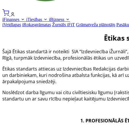
iFinanses
iTiesības
iBizness
iVeidlapas
iRokasgrāmatas
Žurnāls iFiT
Grāmatveža plānotājs
Pasāk
Ētikas 
Šajā Ētikas standartā ir noteikti
SIA “Izdevniecība iŽurnāli”
Rīgā, turpmāk Izdevniecība, profesionālās ētikas un uzved
Ētikas standarts attiecas uz Izdevniecības Redakcijas darb
un darbiniekam, kuri nodrošina atbalsta funkcijas, kā arī uz
ārpakalpojuma sniedzēji.
Noslēdzot darba līgumu vai citu civiltiesisku līgumu (raks
standartu un ar savu rīcību nepieļaut kaitējumu Izdevniec
1. PROFESIONĀLĀS Ē