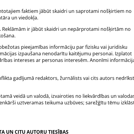
totajiem faktiem jābūt skaidri un saprotami nošķirtiem no
tāra un viedokļa.
.
Reklāmām ir jābūt skaidri un nepārprotami nošķirtām no
košana.
robežotas pieejamības informāciju par fizisku vai juridisku
formācijas izpaušana nenodarītu kaitējumu personai. Izplatot
edrības intereses ar personas interesēm. Anonīmi informācij
flikta gadījumā redaktors, žurnālists vai cits autors nedrīks
amā veidā un valodā, izvairoties no liekvārdības un valoda
ienkārši uztveramas teikuma uzbūves; sarežģītu tēmu izklās
TA UN CITU AUTORU TIESĪBAS