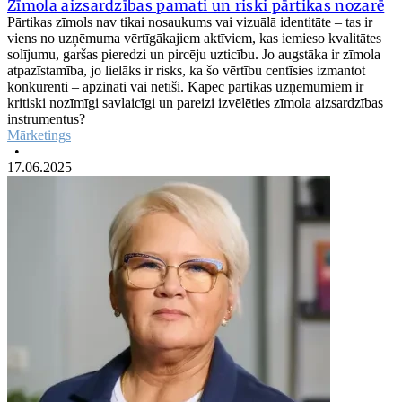
Zīmola aizsardzības pamati un riski pārtikas nozarē
Pārtikas zīmols nav tikai nosaukums vai vizuālā identitāte – tas ir
viens no uzņēmuma vērtīgākajiem aktīviem, kas iemieso kvalitātes
solījumu, garšas pieredzi un pircēju uzticību. Jo augstāka ir zīmola
atpazīstamība, jo lielāks ir risks, ka šo vērtību centīsies izmantot
konkurenti – apzināti vai netīši. Kāpēc pārtikas uzņēmumiem ir
kritiski nozīmīgi savlaicīgi un pareizi izvēlēties zīmola aizsardzības
instrumentus?
Mārketings
•
17.06.2025