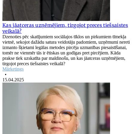
Kas jāatceras uzņēmējiem, tirgojot preces tiešsaistes
veikalā?
Dzenoties pēc skatījumiem sociālajos tīklos un pirkumiem tīmekļa
vietnē, sekojot dažādu satura veidotāju padomiem, uzņēmumi nereti
izmanto šķietami legālas metodes pircēja uzmanības piesaistīšanai,
tomēr ne vienmēr tās ir ētiskas un godīgas pret pircējiem. Kāda
prakse tiek uzskatīta par maldinošu, un kas jāatceras uzņēmējiem,
tirgojot preces tiešsaistes veikalā?
Mārketings
•
15.04.2025