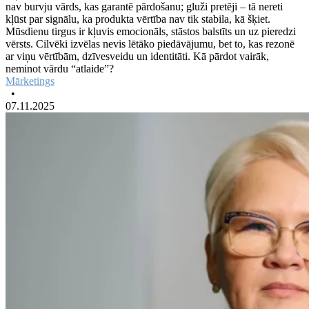
nav burvju vārds, kas garantē pārdošanu; gluži pretēji – tā nereti
kļūst par signālu, ka produkta vērtība nav tik stabila, kā šķiet.
Mūsdienu tirgus ir kļuvis emocionāls, stāstos balstīts un uz pieredzi
vērsts. Cilvēki izvēlas nevis lētāko piedāvājumu, bet to, kas rezonē
ar viņu vērtībām, dzīvesveidu un identitāti. Kā pārdot vairāk,
neminot vārdu “atlaide”?
Mārketings
•
07.11.2025