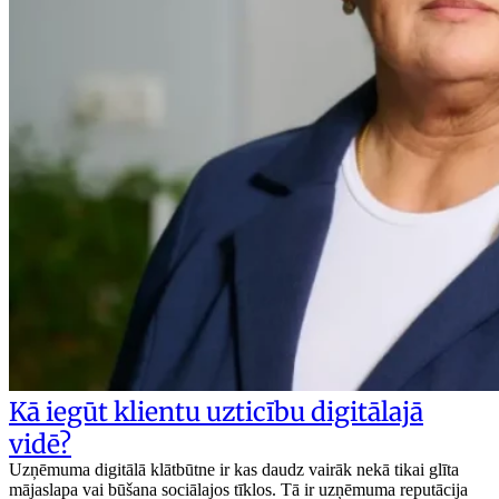
Kā iegūt klientu uzticību digitālajā
vidē?
Uzņēmuma digitālā klātbūtne ir kas daudz vairāk nekā tikai glīta
mājaslapa vai būšana sociālajos tīklos. Tā ir uzņēmuma reputācija