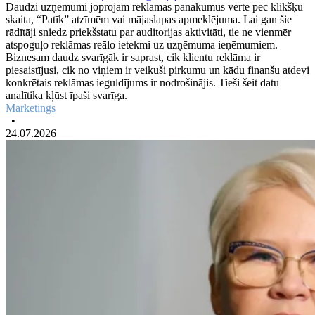
Daudzi uzņēmumi joprojām reklāmas panākumus vērtē pēc klikšķu
skaita, “Patīk” atzīmēm vai mājaslapas apmeklējuma. Lai gan šie
rādītāji sniedz priekšstatu par auditorijas aktivitāti, tie ne vienmēr
atspoguļo reklāmas reālo ietekmi uz uzņēmuma ieņēmumiem.
Biznesam daudz svarīgāk ir saprast, cik klientu reklāma ir
piesaistījusi, cik no viņiem ir veikuši pirkumu un kādu finanšu atdevi
konkrētais reklāmas ieguldījums ir nodrošinājis. Tieši šeit datu
analītika kļūst īpaši svarīga.
Mārketings
•
24.07.2026