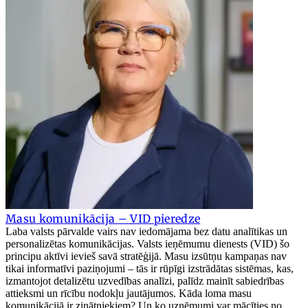
Masu komunikācija – VID pieredze
Laba valsts pārvalde vairs nav iedomājama bez datu analītikas un
personalizētas komunikācijas. Valsts ieņēmumu dienests (VID) šo
principu aktīvi ievieš savā stratēģijā. Masu izsūtņu kampaņas nav
tikai informatīvi paziņojumi – tās ir rūpīgi izstrādātas sistēmas, kas,
izmantojot detalizētu uzvedības analīzi, palīdz mainīt sabiedrības
attieksmi un rīcību nodokļu jautājumos. Kāda loma masu
komunikācijā ir zinātniekiem? Un ko uzņēmumi var mācīties no