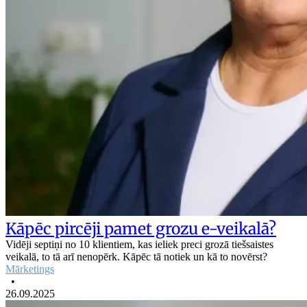
Kāpēc pircēji pamet grozu e-veikalā?
Vidēji septiņi no 10 klientiem, kas ieliek preci grozā tiešsaistes
veikalā, to tā arī nenopērk. Kāpēc tā notiek un kā to novērst?
Mārketings
•
26.09.2025