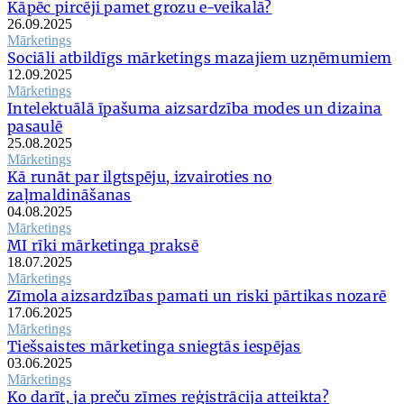
Kāpēc pircēji pamet grozu e-veikalā?
26.09.2025
Mārketings
Sociāli atbildīgs mārketings mazajiem uzņēmumiem
12.09.2025
Mārketings
Intelektuālā īpašuma aizsardzība modes un dizaina
pasaulē
25.08.2025
Mārketings
Kā runāt par ilgtspēju, izvairoties no
zaļmaldināšanas
04.08.2025
Mārketings
MI rīki mārketinga praksē
18.07.2025
Mārketings
Zīmola aizsardzības pamati un riski pārtikas nozarē
17.06.2025
Mārketings
Tiešsaistes mārketinga sniegtās iespējas
03.06.2025
Mārketings
Ko darīt, ja preču zīmes reģistrācija atteikta?