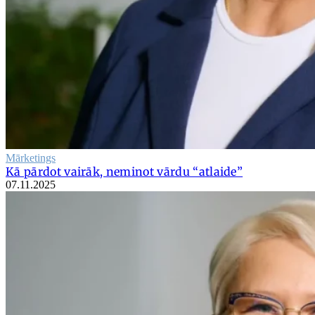
Mārketings
Kā pārdot vairāk, neminot vārdu “atlaide”
07.11.2025