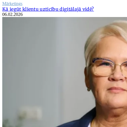
Mārketings
Kā iegūt klientu uzticību digitālajā vidē?
06.02.2026