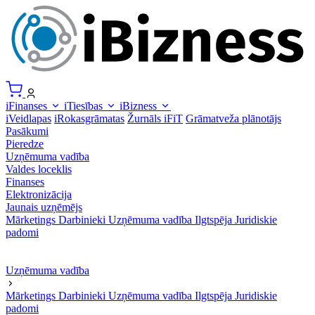
iFinanses
iTiesības
iBizness
iVeidlapas
iRokasgrāmatas
Žurnāls iFiT
Grāmatveža plānotājs
Pasākumi
Pieredze
Uzņēmuma vadība
Valdes loceklis
Finanses
Elektronizācija
Jaunais uzņēmējs
Mārketings
Darbinieki
Uzņēmuma vadība
Ilgtspēja
Juridiskie
padomi
Uzņēmuma vadība
Mārketings
Darbinieki
Uzņēmuma vadība
Ilgtspēja
Juridiskie
padomi