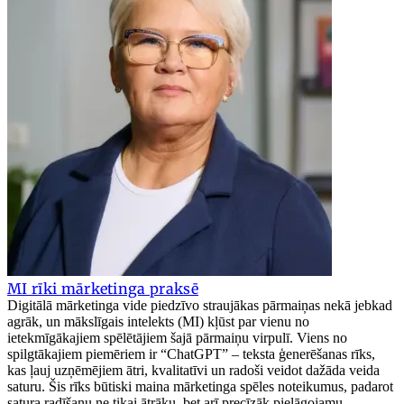
MI rīki mārketinga praksē
Digitālā mārketinga vide piedzīvo straujākas pārmaiņas nekā jebkad
agrāk, un mākslīgais intelekts (MI) kļūst par vienu no
ietekmīgākajiem spēlētājiem šajā pārmaiņu virpulī. Viens no
spilgtākajiem piemēriem ir “ChatGPT” – teksta ģenerēšanas rīks,
kas ļauj uzņēmējiem ātri, kvalitatīvi un radoši veidot dažāda veida
saturu. Šis rīks būtiski maina mārketinga spēles noteikumus, padarot
satura radīšanu ne tikai ātrāku, bet arī precīzāk pielāgojamu