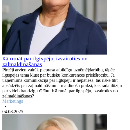
Kā runāt par ilgtspēju, izvairoties no
zaļmaldināšanas
Pircēji arvien vairāk pieprasa atbildīgu uzņēmējdarbību, tāpēc
ilgtspējas tēma kļūst par būtisku konkurences priekšrocību. Ja
uzņēmuma komunikācija par ilgtspēju ir nepatiesa, tas riskē tikt
apsūdzēts par zaļmaldināšanu – maldinošu praksi, kas rada ilūziju
par videi draudzīgu rīcību. Kā runāt par ilgtspēju, izvairoties no
zaļmaldināšanas?
Mārketings
•
04.08.2025