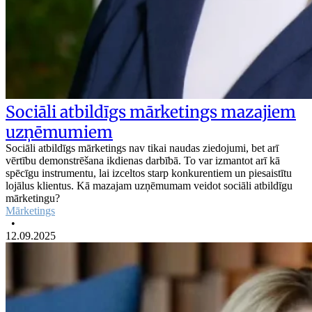
Sociāli atbildīgs mārketings mazajiem
uzņēmumiem
Sociāli atbildīgs mārketings nav tikai naudas ziedojumi, bet arī
vērtību demonstrēšana ikdienas darbībā. To var izmantot arī kā
spēcīgu instrumentu, lai izceltos starp konkurentiem un piesaistītu
lojālus klientus. Kā mazajam uzņēmumam veidot sociāli atbildīgu
mārketingu?
Mārketings
•
12.09.2025