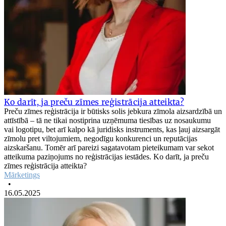
Ko darīt, ja preču zīmes reģistrācija atteikta?
Preču zīmes reģistrācija ir būtisks solis jebkura zīmola aizsardzībā un
attīstībā – tā ne tikai nostiprina uzņēmuma tiesības uz nosaukumu
vai logotipu, bet arī kalpo kā juridisks instruments, kas ļauj aizsargāt
zīmolu pret viltojumiem, negodīgu konkurenci un reputācijas
aizskaršanu. Tomēr arī pareizi sagatavotam pieteikumam var sekot
atteikuma paziņojums no reģistrācijas iestādes. Ko darīt, ja preču
zīmes reģistrācija atteikta?
Mārketings
•
16.05.2025