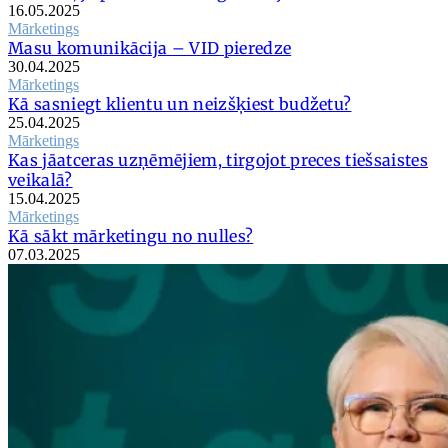
16.05.2025
Mārketings
Masu komunikācija – VID pieredze
30.04.2025
Mārketings
Kā sasniegt klientu un neizšķiest budžetu?
25.04.2025
Mārketings
Kas jāatceras uzņēmējiem, tirgojot preces tiešsaistes
veikalā?
15.04.2025
Mārketings
Kā sākt mārketingu no nulles?
07.03.2025