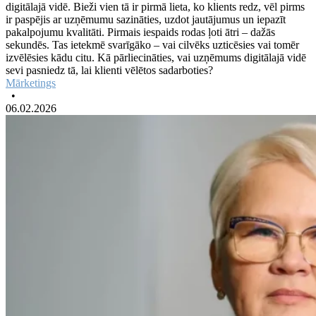
digitālajā vidē. Bieži vien tā ir pirmā lieta, ko klients redz, vēl pirms
ir paspējis ar uzņēmumu sazināties, uzdot jautājumus un iepazīt
pakalpojumu kvalitāti. Pirmais iespaids rodas ļoti ātri – dažās
sekundēs. Tas ietekmē svarīgāko – vai cilvēks uzticēsies vai tomēr
izvēlēsies kādu citu. Kā pārliecināties, vai uzņēmums digitālajā vidē
sevi pasniedz tā, lai klienti vēlētos sadarboties?
Mārketings
•
06.02.2026