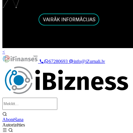
<
67280693
info@iZurnali.lv
Abonēšana
Autorizēties