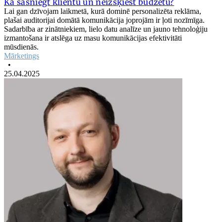
Kā sasniegt klientu un neizšķiest budžetu?
Lai gan dzīvojam laikmetā, kurā dominē personalizēta reklāma,
plašai auditorijai domātā komunikācija joprojām ir ļoti nozīmīga.
Sadarbība ar zinātniekiem, lielo datu analīze un jauno tehnoloģiju
izmantošana ir atslēga uz masu komunikācijas efektivitāti
mūsdienās.
Mārketings
•
25.04.2025