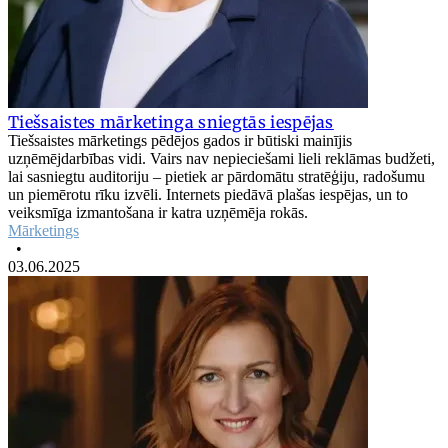
Tiešsaistes mārketinga sniegtās iespējas
Tiešsaistes mārketings pēdējos gados ir būtiski mainījis
uzņēmējdarbības vidi. Vairs nav nepieciešami lieli reklāmas budžeti,
lai sasniegtu auditoriju – pietiek ar pārdomātu stratēģiju, radošumu
un piemērotu rīku izvēli. Internets piedāvā plašas iespējas, un to
veiksmīga izmantošana ir katra uzņēmēja rokās.
Mārketings
•
03.06.2025