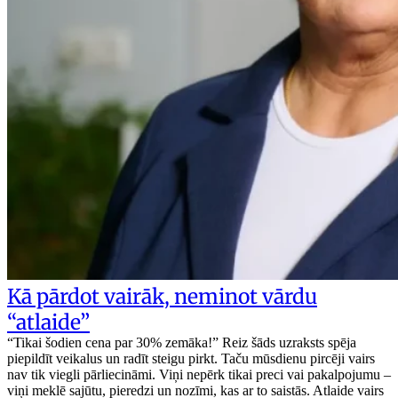
Kā pārdot vairāk, neminot vārdu
“atlaide”
“Tikai šodien cena par 30% zemāka!” Reiz šāds uzraksts spēja
piepildīt veikalus un radīt steigu pirkt. Taču mūsdienu pircēji vairs
nav tik viegli pārliecināmi. Viņi nepērk tikai preci vai pakalpojumu –
viņi meklē sajūtu, pieredzi un nozīmi, kas ar to saistās. Atlaide vairs