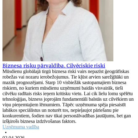
Biznesa risku pārvaldība. Cilvēciskie riski
Mūsdienu globālajā tirgū biznesa riski vairs nepazīst ģeogrāfiskas
robežas vai nozaru ierobežojumus. Tie kļūst arvien sarežģītāki un
mazāk prognozējami. Starp 10 visbiežāk sastopamajiem biznesa
riskiem, no kuriem mūsdienu uzņēmumi baidās visvairāk, tieši
cilvēku radītais risks ieņem kritisku vietu. Lai cik lielu lomu spēlētu
tehnoloģijas, bizness joprojām fundamentāli balstās uz cilvēkiem un
viņu pieņemtajiem lēmumiem. Tāpēc uzņēmuma spēja piesaistīt
labākos speciālistus un noturēt tos, nepieļaujot pāriešanu pie
konkurentiem, šodien nav tikai personālvadības jautājums, bet gan
izšķirošs biznesa izdzīvošanas faktors.
Uzņēmuma vadība
•
02.04.2026