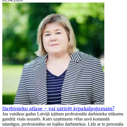
Darbinieku atlase – vai uzticēt ārpakalpojumam?
Jau vairākus gadus Latvijā izjūtam profesionālu darbinieku trūkumu
gandrīz visās nozarēs. Katrs uzņēmums vēlas savā komandā
talantīgus, profesionālus un lojālus darbiniekus. Līdz ar to personāla