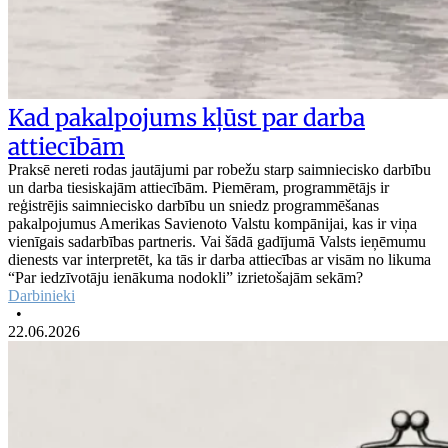
Kad pakalpojums kļūst par darba
attiecībām
Praksē nereti rodas jautājumi par robežu starp saimniecisko darbību
un darba tiesiskajām attiecībām. Piemēram, programmētājs ir
reģistrējis saimniecisko darbību un sniedz programmēšanas
pakalpojumus Amerikas Savienoto Valstu kompānijai, kas ir viņa
vienīgais sadarbības partneris. Vai šādā gadījumā Valsts ieņēmumu
dienests var interpretēt, ka tās ir darba attiecības ar visām no likuma
“Par iedzīvotāju ienākuma nodokli” izrietošajām sekām?
Darbinieki
•
22.06.2026