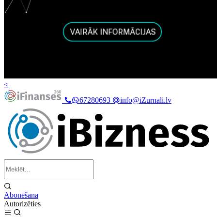
<
67280693
info@iZurnali.lv
Abonēšana
Autorizēties