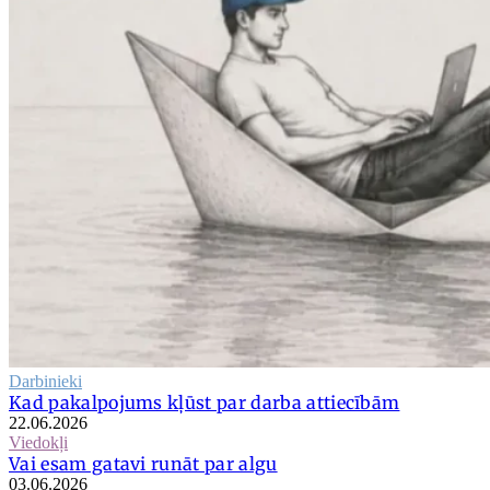
Darbinieki
Kad pakalpojums kļūst par darba attiecībām
22.06.2026
Viedokļi
Vai esam gatavi runāt par algu
03.06.2026