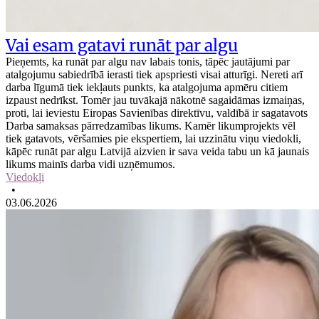
Vai esam gatavi runāt par algu
Pieņemts, ka runāt par algu nav labais tonis, tāpēc jautājumi par
atalgojumu sabiedrībā ierasti tiek apspriesti visai atturīgi. Nereti arī
darba līgumā tiek iekļauts punkts, ka atalgojuma apmēru citiem
izpaust nedrīkst. Tomēr jau tuvākajā nākotnē sagaidāmas izmaiņas,
proti, lai ieviestu Eiropas Savienības direktīvu, valdībā ir sagatavots
Darba samaksas pārredzamības likums. Kamēr likumprojekts vēl
tiek gatavots, vēršamies pie ekspertiem, lai uzzinātu viņu viedokli,
kāpēc runāt par algu Latvijā aizvien ir sava veida tabu un kā jaunais
likums mainīs darba vidi uzņēmumos.
Viedokļi
•
03.06.2026