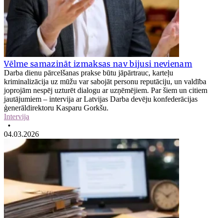
Vēlme samazināt izmaksas nav bijusi nevienam
Darba dienu pārcelšanas prakse būtu jāpārtrauc, karteļu
kriminalizācija uz mūžu var sabojāt personu reputāciju, un valdība
joprojām nespēj uzturēt dialogu ar uzņēmējiem. Par šiem un citiem
jautājumiem – intervija ar Latvijas Darba devēju konfederācijas
ģenerāldirektoru Kasparu Gorkšu.
Intervija
•
04.03.2026