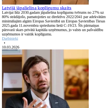
Latvijā jāpalielina koplīgumu skaits
Latvijai līdz 2030.gadam jāpalielina koplīgumu tvērums no 27% uz
80% strādājošo, pamatojoties uz direktīvu 2022/2041 par adekvātām
minimālajām algām Eiropas Savienībā un Eiropas Savienības Tiesas
2025.gada 11.novembra spriedumu lietā C-19/23. Šīs pārmaiņas
pārsvarā skars privātā kapitāla uzņēmumus, jo valsts un pašvaldību
uzņēmumos ir vairāk koplīgumu.
Darbinieki
•
10.03.2026