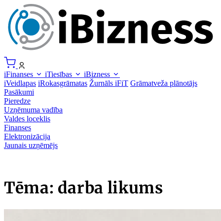
iFinanses
iTiesības
iBizness
iVeidlapas
iRokasgrāmatas
Žurnāls iFiT
Grāmatveža plānotājs
Pasākumi
Pieredze
Uzņēmuma vadība
Valdes loceklis
Finanses
Elektronizācija
Jaunais uzņēmējs
Tēma: darba likums