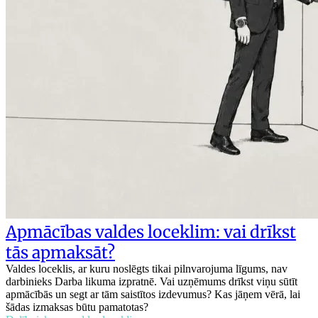
Apmācības valdes loceklim: vai drīkst
tās apmaksāt?
Valdes loceklis, ar kuru noslēgts tikai pilnvarojuma līgums, nav
darbinieks Darba likuma izpratnē. Vai uzņēmums drīkst viņu sūtīt
apmācībās un segt ar tām saistītos izdevumus? Kas jāņem vērā, lai
šādas izmaksas būtu pamatotas?