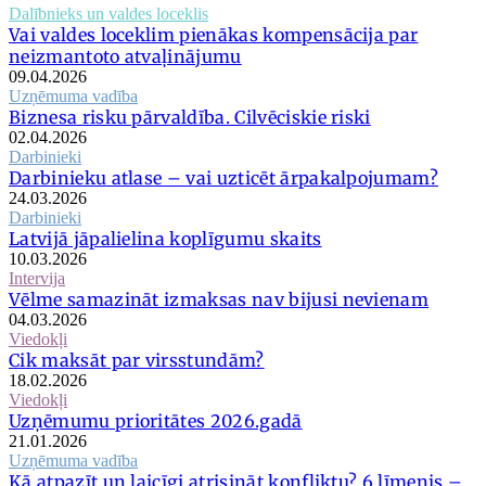
Dalībnieks un valdes loceklis
Vai valdes loceklim pienākas kompensācija par
neizmantoto atvaļinājumu
09.04.2026
Uzņēmuma vadība
Biznesa risku pārvaldība. Cilvēciskie riski
02.04.2026
Darbinieki
Darbinieku atlase – vai uzticēt ārpakalpojumam?
24.03.2026
Darbinieki
Latvijā jāpalielina koplīgumu skaits
10.03.2026
Intervija
Vēlme samazināt izmaksas nav bijusi nevienam
04.03.2026
Viedokļi
Cik maksāt par virsstundām?
18.02.2026
Viedokļi
Uzņēmumu prioritātes 2026.gadā
21.01.2026
Uzņēmuma vadība
Kā atpazīt un laicīgi atrisināt konfliktu? 6.līmenis –