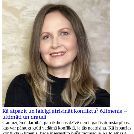
Kā atpazīt un laicīgi atrisināt konfliktu? 6.līmenis –
ultimāti un draudi
Gan uzņēmējdarbībā, gan ikdienas dzīvē nereti gadās domstarpības,
kas var pāraugt grūti vadāmā konfliktā, ja tās neatrisina. Kā izpaužas
konflikta 6.līmenis, kāda ir iesaistīto pušu motivācija, kā to atpazīt