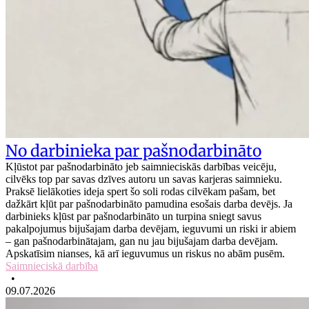
No darbinieka par pašnodarbināto
Kļūstot par pašnodarbināto jeb saimnieciskās darbības veicēju,
cilvēks top par savas dzīves autoru un savas karjeras saimnieku.
Praksē lielākoties ideja spert šo soli rodas cilvēkam pašam, bet
dažkārt kļūt par pašnodarbināto pamudina esošais darba devējs. Ja
darbinieks kļūst par pašnodarbināto un turpina sniegt savus
pakalpojumus bijušajam darba devējam, ieguvumi un riski ir abiem
– gan pašnodarbinātajam, gan nu jau bijušajam darba devējam.
Apskatīsim nianses, kā arī ieguvumus un riskus no abām pusēm.
Saimnieciskā darbība
•
09.07.2026