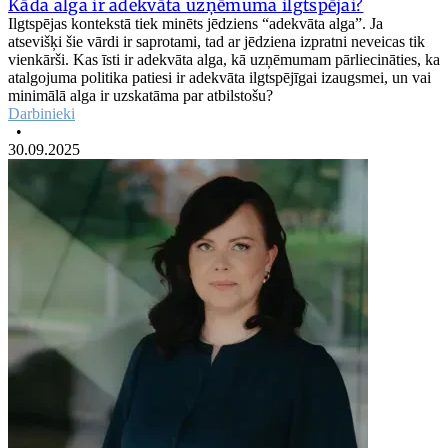
Kāda alga ir adekvāta uzņēmuma ilgtspējai?
Ilgtspējas kontekstā tiek minēts jēdziens “adekvāta alga”. Ja
atsevišķi šie vārdi ir saprotami, tad ar jēdziena izpratni neveicas tik
vienkārši. Kas īsti ir adekvāta alga, kā uzņēmumam pārliecināties, ka
atalgojuma politika patiesi ir adekvāta ilgtspējīgai izaugsmei, un vai
minimālā alga ir uzskatāma par atbilstošu?
Darbinieki
•
30.09.2025