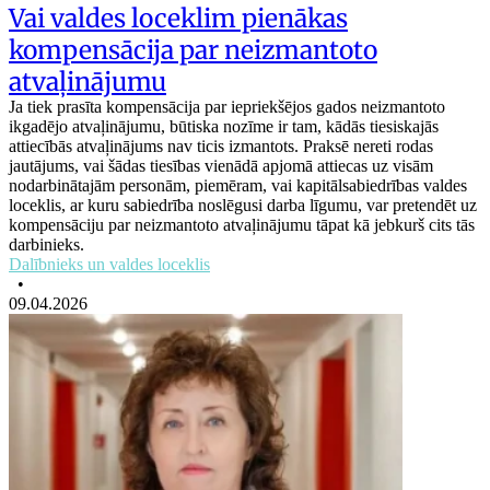
Vai valdes loceklim pienākas
kompensācija par neizmantoto
atvaļinājumu
Ja tiek prasīta kompensācija par iepriekšējos gados neizmantoto
ikgadējo atvaļinājumu, būtiska nozīme ir tam, kādās tiesiskajās
attiecībās atvaļinājums nav ticis izmantots. Praksē nereti rodas
jautājums, vai šādas tiesības vienādā apjomā attiecas uz visām
nodarbinātajām personām, piemēram, vai kapitālsabiedrības valdes
loceklis, ar kuru sabiedrība noslēgusi darba līgumu, var pretendēt uz
kompensāciju par neizmantoto atvaļinājumu tāpat kā jebkurš cits tās
darbinieks.
Dalībnieks un valdes loceklis
•
09.04.2026