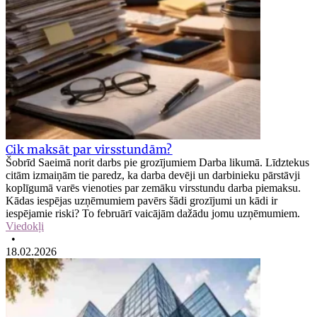
Cik maksāt par virsstundām?
Šobrīd Saeimā norit darbs pie grozījumiem Darba likumā. Līdztekus
citām izmaiņām tie paredz, ka darba devēji un darbinieku pārstāvji
koplīgumā varēs vienoties par zemāku virsstundu darba piemaksu.
Kādas iespējas uzņēmumiem pavērs šādi grozījumi un kādi ir
iespējamie riski? To februārī vaicājām dažādu jomu uzņēmumiem.
Viedokļi
•
18.02.2026