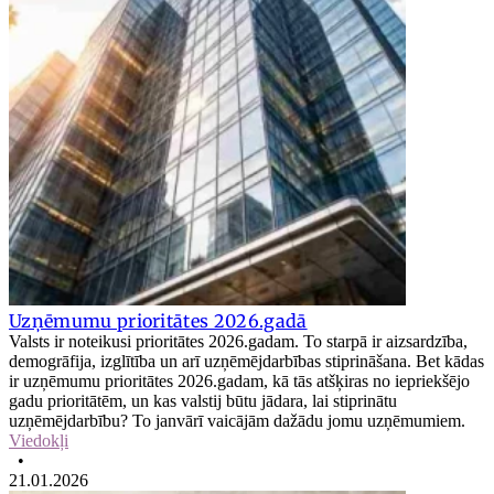
Uzņēmumu prioritātes 2026.gadā
Valsts ir noteikusi prioritātes 2026.gadam. To starpā ir aizsardzība,
demogrāfija, izglītība un arī uzņēmējdarbības stiprināšana. Bet kādas
ir uzņēmumu prioritātes 2026.gadam, kā tās atšķiras no iepriekšējo
gadu prioritātēm, un kas valstij būtu jādara, lai stiprinātu
uzņēmējdarbību? To janvārī vaicājām dažādu jomu uzņēmumiem.
Viedokļi
•
21.01.2026