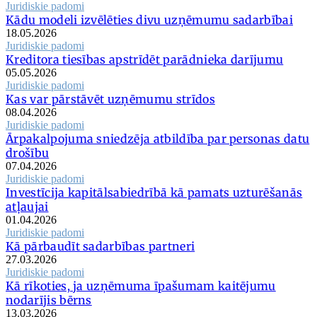
Juridiskie padomi
Kādu modeli izvēlēties divu uzņēmumu sadarbībai
18.05.2026
Juridiskie padomi
Kreditora tiesības apstrīdēt parādnieka darījumu
05.05.2026
Juridiskie padomi
Kas var pārstāvēt uzņēmumu strīdos
08.04.2026
Juridiskie padomi
Ārpakalpojuma sniedzēja atbildība par personas datu
drošību
07.04.2026
Juridiskie padomi
Investīcija kapitālsabiedrībā kā pamats uzturēšanās
atļaujai
01.04.2026
Juridiskie padomi
Kā pārbaudīt sadarbības partneri
27.03.2026
Juridiskie padomi
Kā rīkoties, ja uzņēmuma īpašumam kaitējumu
nodarījis bērns
13.03.2026