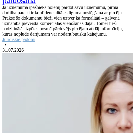
pārdošanā
Ja uzņēmuma īpašnieks nolemj pārdot savu uzņēmumu, pirmā
darbība parasti ir konfidencialitātes līguma noslēgšana ar pircēju.
Praksē šo dokumentu bieži vien uztver kā formalitāti – galvenā
uzmanība pievērsta komerciālās vienošanās daļai. Tomēr tieši
padziļinātās izpētes posmā pārdevējs pircējam atklāj informāciju,
kuras noplūde darījumam var nodarīt būtisku kaitējumu.
Juridiskie padomi
•
31.07.2026