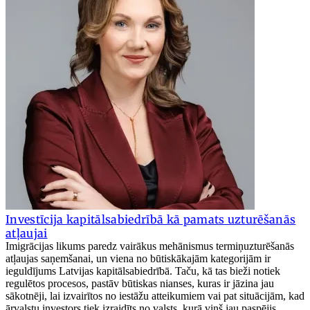
Investīcija kapitālsabiedrībā kā pamats uzturēšanās
atļaujai
Imigrācijas likums paredz vairākus mehānismus termiņuzturēšanās
atļaujas saņemšanai, un viena no būtiskākajām kategorijām ir
ieguldījums Latvijas kapitālsabiedrībā. Taču, kā tas bieži notiek
regulētos procesos, pastāv būtiskas nianses, kuras ir jāzina jau
sākotnēji, lai izvairītos no iestāžu atteikumiem vai pat situācijām, kad
ārvalstu investors tiek izraidīts no valsts, kurā viņš jau paspējis