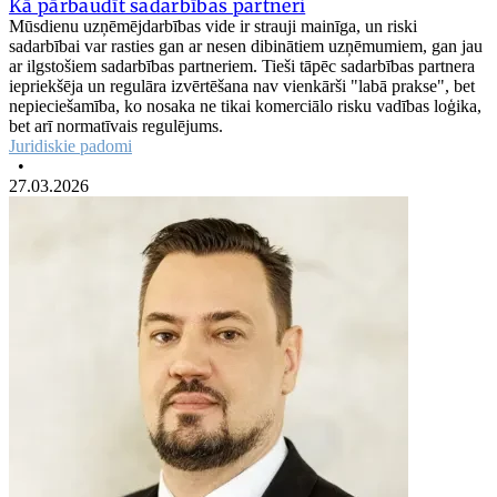
Kā pārbaudīt sadarbības partneri
Mūsdienu uzņēmējdarbības vide ir strauji mainīga, un riski
sadarbībai var rasties gan ar nesen dibinātiem uzņēmumiem, gan jau
ar ilgstošiem sadarbības partneriem. Tieši tāpēc sadarbības partnera
iepriekšēja un regulāra izvērtēšana nav vienkārši "labā prakse", bet
nepieciešamība, ko nosaka ne tikai komerciālo risku vadības loģika,
bet arī normatīvais regulējums.
Juridiskie padomi
•
27.03.2026