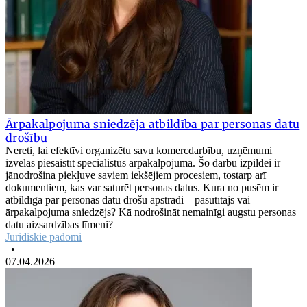
Ārpakalpojuma sniedzēja atbildība par personas datu
drošību
Nereti, lai efektīvi organizētu savu komercdarbību, uzņēmumi
izvēlas piesaistīt speciālistus ārpakalpojumā. Šo darbu izpildei ir
jānodrošina piekļuve saviem iekšējiem procesiem, tostarp arī
dokumentiem, kas var saturēt personas datus. Kura no pusēm ir
atbildīga par personas datu drošu apstrādi – pasūtītājs vai
ārpakalpojuma sniedzējs? Kā nodrošināt nemainīgi augstu personas
datu aizsardzības līmeni?
Juridiskie padomi
•
07.04.2026