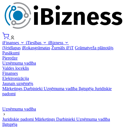
iFinanses
iTiesības
iBizness
iVeidlapas
iRokasgrāmatas
Žurnāls iFiT
Grāmatveža plānotājs
Pasākumi
Pieredze
Uzņēmuma vadība
Valdes loceklis
Finanses
Elektronizācija
Jaunais uzņēmējs
Mārketings
Darbinieki
Uzņēmuma vadība
Ilgtspēja
Juridiskie
padomi
Uzņēmuma vadība
Juridiskie padomi
Mārketings
Darbinieki
Uzņēmuma vadība
Ilgtspēja