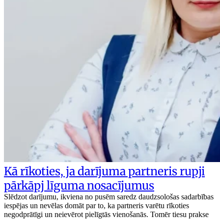
Kā rīkoties, ja darījuma partneris rupji
pārkāpj līguma nosacījumus
Slēdzot darījumu, ikviena no pusēm saredz daudzsološas sadarbības
iespējas un nevēlas domāt par to, ka partneris varētu rīkoties
negodprātīgi un neievērot pielīgtās vienošanās. Tomēr tiesu prakse