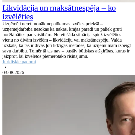
Likvidācija un maksātnespēja – ko
izvēlēties
Uzņēmēji nereti nonāk nepatīkamas izvēles priekšā –
uzņēmējdarbība nesokas kā nākas, krājas parādi un paliek grūti
norēķināties par saistībām. Nereti šāda situācija spiež izvēlēties
vienu no divām izvēlēm – likvidāciju vai maksātnespēju. Valda
uzskats, ka tās ir divas ļoti līdzīgas metodes, kā uzņēmumam izbeigt
savu darbību. Tomēr tā tas nav – pastāv būtiskas atšķirības, kuras ir
jāizprot, lai izvēlētos piemērotāko risinājumu.
Juridiskie padomi
•
03.08.2026