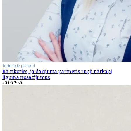
Juridiskie padomi
Kā rīkoties, ja darījuma partneris rupji pārkāpj
līguma nosacījumus
20.05.2026