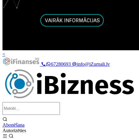
<
67280693
info@iZurnali.lv
Abonēšana
Autorizēties