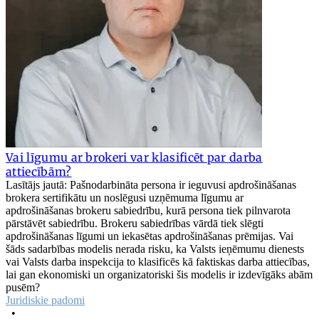
Vai līgumu ar brokeri var klasificēt par darba
attiecībām?
Lasītājs jautā: Pašnodarbināta persona ir ieguvusi apdrošināšanas
brokera sertifikātu un noslēgusi uzņēmuma līgumu ar
apdrošināšanas brokeru sabiedrību, kurā persona tiek pilnvarota
pārstāvēt sabiedrību. Brokeru sabiedrības vārdā tiek slēgti
apdrošināšanas līgumi un iekasētas apdrošināšanas prēmijas. Vai
šāds sadarbības modelis nerada risku, ka Valsts ieņēmumu dienests
vai Valsts darba inspekcija to klasificēs kā faktiskas darba attiecības,
lai gan ekonomiski un organizatoriski šis modelis ir izdevīgāks abām
pusēm?
Juridiskie padomi
•