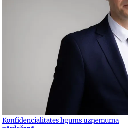
Konfidencialitātes līgums uzņēmuma