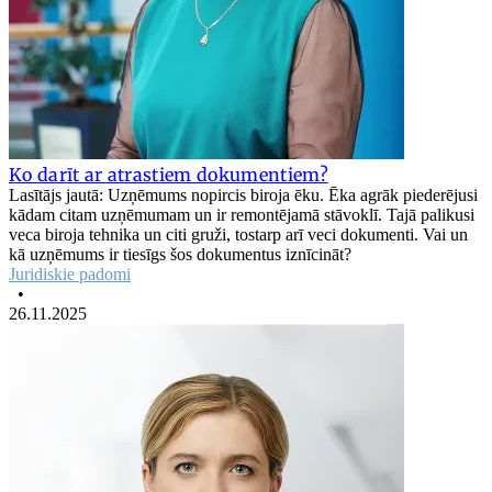
Ko darīt ar atrastiem dokumentiem?
Lasītājs jautā: Uzņēmums nopircis biroja ēku. Ēka agrāk piederējusi
kādam citam uzņēmumam un ir remontējamā stāvoklī. Tajā palikusi
veca biroja tehnika un citi gruži, tostarp arī veci dokumenti. Vai un
kā uzņēmums ir tiesīgs šos dokumentus iznīcināt?
Juridiskie padomi
•
26.11.2025