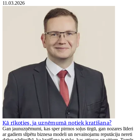
11.03.2026
Kā rīkoties, ja uzņēmumā notiek kratīšana?
Gan jaunuzņēmumi, kas sper pirmos soļus tirgū, gan nozares līderi
ar gadiem slīpētu biznesa modeli un nevainojamu reputāciju nereti
dzīvo pārliecībā, ka kratīšana ir risks, kas attiecas uz citiem. Tomēr