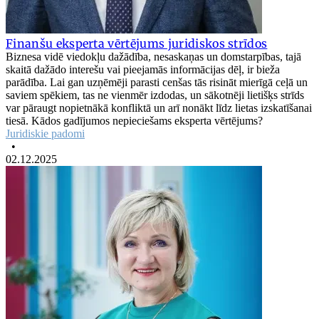
Finanšu eksperta vērtējums juridiskos strīdos
Biznesa vidē viedokļu dažādība, nesaskaņas un domstarpības, tajā
skaitā dažādo interešu vai pieejamās informācijas dēļ, ir bieža
parādība. Lai gan uzņēmēji parasti cenšas tās risināt mierīgā ceļā un
saviem spēkiem, tas ne vienmēr izdodas, un sākotnēji lietišķs strīds
var pāraugt nopietnākā konfliktā un arī nonākt līdz lietas izskatīšanai
tiesā. Kādos gadījumos nepieciešams eksperta vērtējums?
Juridiskie padomi
•
02.12.2025