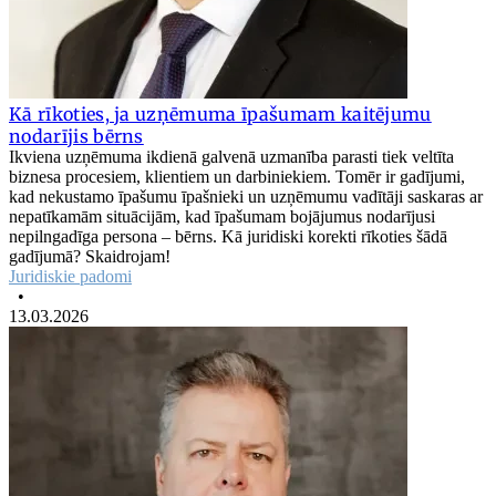
Kā rīkoties, ja uzņēmuma īpašumam kaitējumu
nodarījis bērns
Ikviena uzņēmuma ikdienā galvenā uzmanība parasti tiek veltīta
biznesa procesiem, klientiem un darbiniekiem. Tomēr ir gadījumi,
kad nekustamo īpašumu īpašnieki un uzņēmumu vadītāji saskaras ar
nepatīkamām situācijām, kad īpašumam bojājumus nodarījusi
nepilngadīga persona – bērns. Kā juridiski korekti rīkoties šādā
gadījumā? Skaidrojam!
Juridiskie padomi
•
13.03.2026