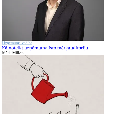
Uzņēmuma vadība
Kā noteikt uzņēmuma īsto mērķauditoriju
Māris Millers