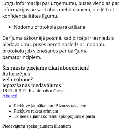
jutīgu informāciju par uzņēmumu, puses vienojas par
informācijas aizsardzības mehānismiem, noslēdzot
konfidencialitātes līgumu.
Nodomu protokola parakstīšana.
Darījuma sākotnējā posmā, kad pircējs ir iesniedzis
piedāvājumu, puses nereti noslēdz arī nodomu
protokolu jeb vienošanos par darījuma
pamatprincipiem.
Šis raksts pieejams tikai abonentiem!
Autorizējies
Vēl neabonē?
Iepazīšanās piedāvājums
18 EUR
9 EUR
/ pirmais mēnesis
Abonēt!
Piekļuve jaunākajiem iBizness rakstiem
Piekļuve rakstu arhīvam
1x nedēļā jaunāko tēmu apkopojums e-pastā
Piedāvājums spēkā jauniem klientiem