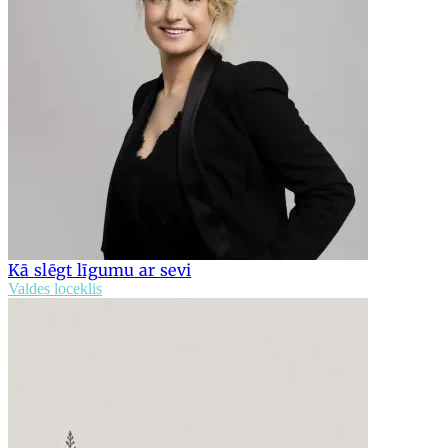
Kā slēgt līgumu ar sevi
Valdes loceklis