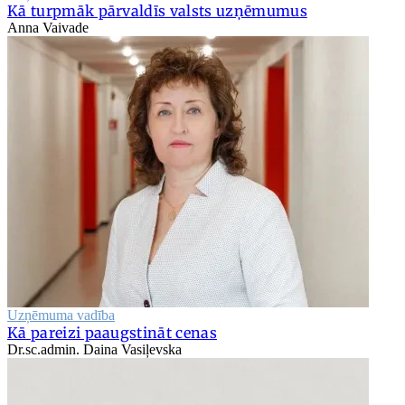
Kā turpmāk pārvaldīs valsts uzņēmumus
Anna Vaivade
Uzņēmuma vadība
Kā pareizi paaugstināt cenas
Dr.sc.admin. Daina Vasiļevska