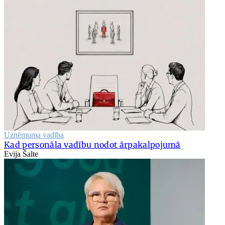
Uzņēmuma vadība
Kad personāla vadību nodot ārpakalpojumā
Evija Šalte