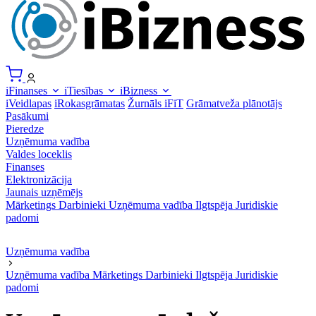
iFinanses
iTiesības
iBizness
iVeidlapas
iRokasgrāmatas
Žurnāls iFiT
Grāmatveža plānotājs
Pasākumi
Pieredze
Uzņēmuma vadība
Valdes loceklis
Finanses
Elektronizācija
Jaunais uzņēmējs
Mārketings
Darbinieki
Uzņēmuma vadība
Ilgtspēja
Juridiskie
padomi
Uzņēmuma vadība
Uzņēmuma vadība
Mārketings
Darbinieki
Ilgtspēja
Juridiskie
padomi