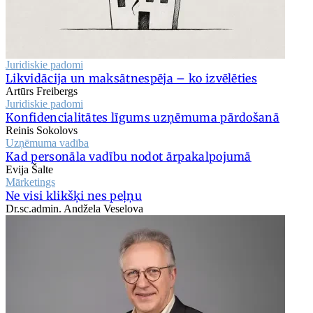
Juridiskie padomi
Likvidācija un maksātnespēja – ko izvēlēties
Artūrs Freibergs
Juridiskie padomi
Konfidencialitātes līgums uzņēmuma pārdošanā
Reinis Sokolovs
Uzņēmuma vadība
Kad personāla vadību nodot ārpakalpojumā
Evija Šalte
Mārketings
Ne visi klikšķi nes peļņu
Dr.sc.admin. Andžela Veselova