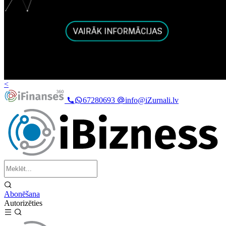
<
67280693
info@iZurnali.lv
Abonēšana
Autorizēties