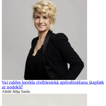
Vai valdes locekļa civiltiesiskā apdrošināšana jāapliek
ar nodokli?
Atbild Jūlija Sauša