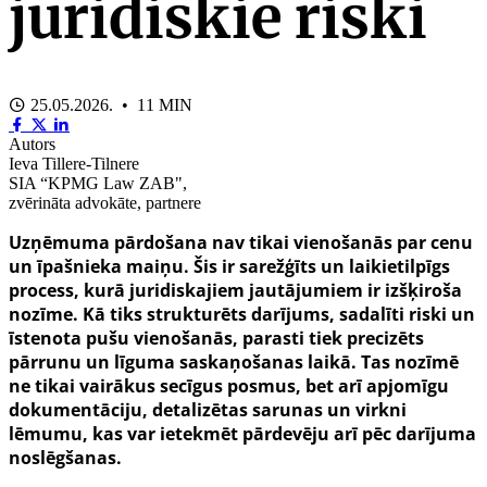
juridiskie riski
25.05.2026. • 11 MIN
Autors
Ieva Tillere-Tilnere
SIA “KPMG Law ZAB",
zvērināta advokāte, partnere
Uzņēmuma pārdošana nav tikai vienošanās par cenu
un īpašnieka maiņu. Šis ir sarežģīts un laikietilpīgs
process, kurā juridiskajiem jautājumiem ir izšķiroša
nozīme. Kā tiks strukturēts darījums, sadalīti riski un
īstenota pušu vienošanās, parasti tiek precizēts
pārrunu un līguma saskaņošanas laikā. Tas nozīmē
ne tikai vairākus secīgus posmus, bet arī apjomīgu
dokumentāciju, detalizētas sarunas un virkni
lēmumu, kas var ietekmēt pārdevēju arī pēc darījuma
noslēgšanas.