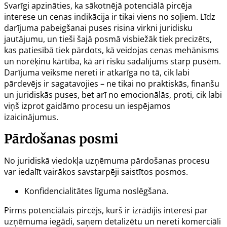
Svarīgi apzināties, ka sākotnējā potenciālā pircēja
interese un cenas indikācija ir tikai viens no soļiem. Līdz
darījuma pabeigšanai puses risina virkni juridisku
jautājumu, un tieši šajā posmā visbiežāk tiek precizēts,
kas patiesībā tiek pārdots, kā veidojas cenas mehānisms
un norēķinu kārtība, kā arī risku sadalījums starp pusēm.
Darījuma veiksme nereti ir atkarīga no tā, cik labi
pārdevējs ir sagatavojies – ne tikai no praktiskās, finanšu
un juridiskās puses, bet arī no emocionālās, proti, cik labi
viņš izprot gaidāmo procesu un iespējamos
izaicinājumus.
Pārdošanas posmi
No juridiskā viedokļa uzņēmuma pārdošanas procesu
var iedalīt vairākos savstarpēji saistītos posmos.
Konfidencialitātes līguma noslēgšana.
Pirms potenciālais pircējs, kurš ir izrādījis interesi par
uzņēmuma iegādi, saņem detalizētu un nereti komerciāli