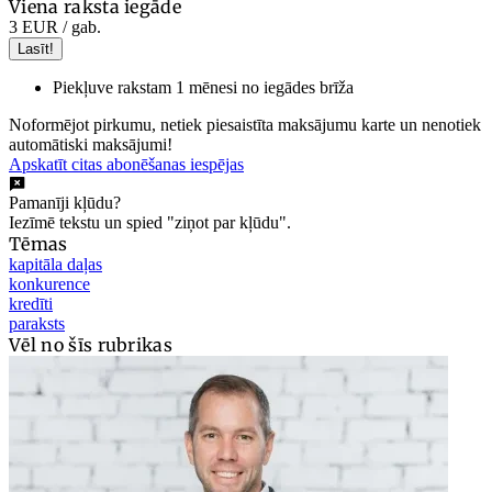
Viena raksta iegāde
3 EUR
/ gab.
Lasīt!
Piekļuve rakstam 1 mēnesi no iegādes brīža
Noformējot pirkumu, netiek piesaistīta maksājumu karte un nenotiek
automātiski maksājumi!
Apskatīt citas abonēšanas iespējas
Pamanīji kļūdu?
Iezīmē tekstu un spied "ziņot par kļūdu".
Tēmas
kapitāla daļas
konkurence
kredīti
paraksts
Vēl no šīs rubrikas