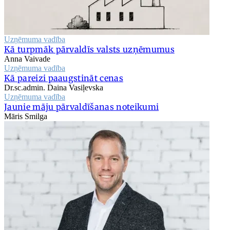
Uzņēmuma vadība
Kā turpmāk pārvaldīs valsts uzņēmumus
Anna Vaivade
Uzņēmuma vadība
Kā pareizi paaugstināt cenas
Dr.sc.admin. Daina Vasiļevska
Uzņēmuma vadība
Jaunie māju pārvaldīšanas noteikumi
Māris Smilga