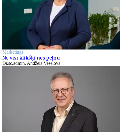
Mārketings
Ne visi klikšķi nes peļņu
Dr.sc.admin. Andžela Veselova