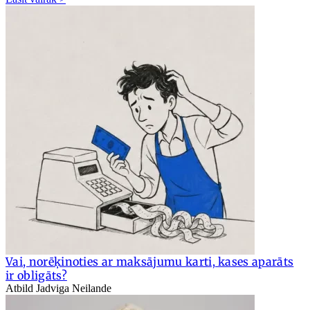
Vai, norēķinoties ar maksājumu karti, kases aparāts
ir obligāts?
Atbild Jadviga Neilande