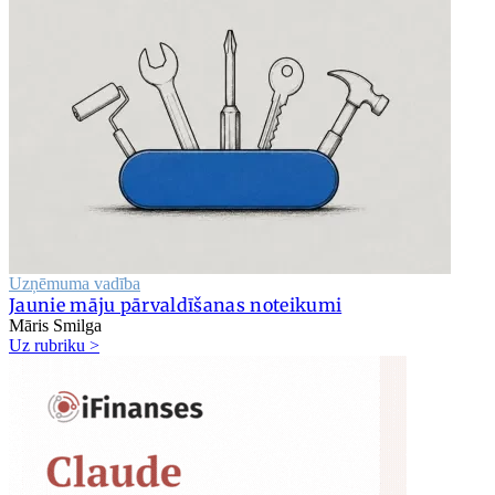
Uzņēmuma vadība
Jaunie māju pārvaldīšanas noteikumi
Māris Smilga
Uz rubriku >