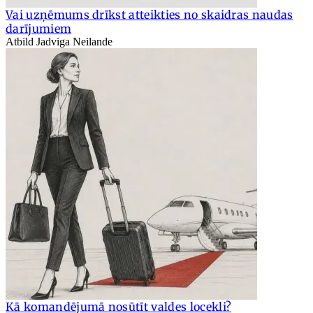
Vai uzņēmums drīkst atteikties no skaidras naudas
darījumiem
Atbild Jadviga Neilande
Kā komandējumā nosūtīt valdes locekli?