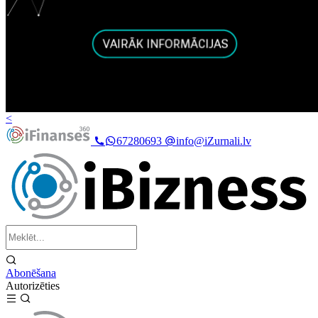
<
67280693
info@iZurnali.lv
Abonēšana
Autorizēties