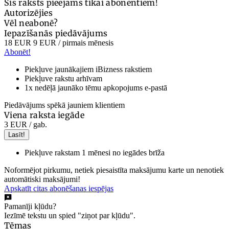
Šis raksts pieejams tikai abonentiem!
Autorizējies
Vēl neabonē?
Iepazīšanās piedāvājums
18 EUR
9 EUR
/ pirmais mēnesis
Abonēt!
Piekļuve jaunākajiem iBizness rakstiem
Piekļuve rakstu arhīvam
1x nedēļā jaunāko tēmu apkopojums e-pastā
Piedāvājums spēkā jauniem klientiem
Viena raksta iegāde
3 EUR
/ gab.
Lasīt!
Piekļuve rakstam 1 mēnesi no iegādes brīža
Noformējot pirkumu, netiek piesaistīta maksājumu karte un nenotiek
automātiski maksājumi!
Apskatīt citas abonēšanas iespējas
Pamanīji kļūdu?
Iezīmē tekstu un spied "ziņot par kļūdu".
Tēmas