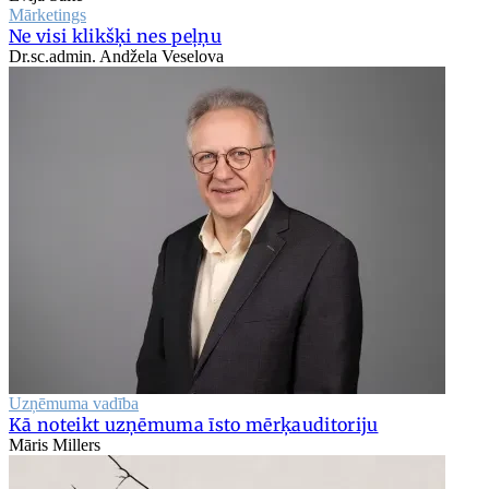
Mārketings
Ne visi klikšķi nes peļņu
Dr.sc.admin. Andžela Veselova
Uzņēmuma vadība
Kā noteikt uzņēmuma īsto mērķauditoriju
Māris Millers