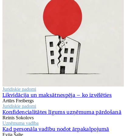
Juridiskie padomi
Likvidācija un maksātnespēja – ko izvēlēties
Artūrs Freibergs
Juridiskie padomi
Konfidencialitātes līgums uzņēmuma pārdošanā
Reinis Sokolovs
Uzņēmuma vadība
Kad personāla vadību nodot ārpakalpojumā
Evija Šalte