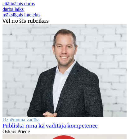
attālinātais darbs
darba laiks
mākslīgais intelekts
Vēl no šīs rubrikas
Uzņēmuma vadība
Publiskā runa kā vadītāja kompetence
Oskars Priede