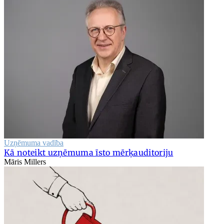
Uzņēmuma vadība
Kā noteikt uzņēmuma īsto mērķauditoriju
Māris Millers