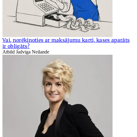
Vai, norēķinoties ar maksājumu karti, kases aparāts
ir obligāts?
Atbild Jadviga Neilande