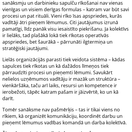
sanāksmju un darbinieku sapulču rīkošanai nav vienas
vienīgas un visiem derīgas formulas – katram var būt savi
procesi un pat rituāli. Vieni rīko īsas apspriedes, kurās
vadītāji ātri pieņem lēmumus. Citi jautājumus izrunā
pamatīgi, līdz panāk visu iesaistīto piekrišanu. Ja kolektīvs
ir lielāks, tad plašākā lokā tiek rīkotas operatīvās
apspriedes, bet šaurākā – pārrunāti ilgtermiņa un
stratēģiski jautājumi.
Lielās organizācijās parasti tiek veidota sistēma – kādas
sapulces tiek rīkotas un kā dažādos līmeņos tiek
pārraudzīti procesi un pieņemti lēmumi. Savukārt
nelielos uzņēmumos vadītāju ir mazāk un struktūra –
vienkāršāka, taču arī laiks, resursi un kompetence ir
ierobežoti, tāpēc katram pašam ir jāizvērtē, ko un kā
darīt.
Tomēr sanāksme nav pašmērķis – tas ir tikai viens no
rīkiem, kā organizēt komunikāciju, koordinēt darbu un
pieņemt lēmumus vadības komandā un darba kolektīvā.