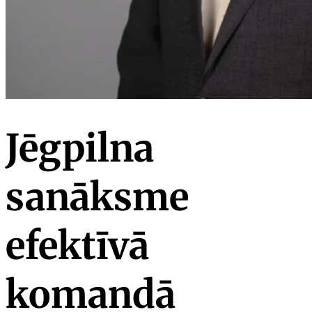
Jēgpilna
sanāksme
efektīvā
komandā