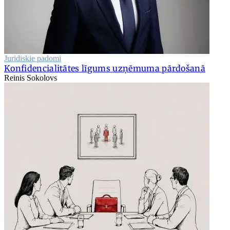
Juridiskie padomi
Konfidencialitātes līgums uzņēmuma pārdošanā
Reinis Sokolovs