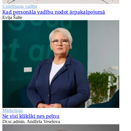
Uzņēmuma vadība
Kad personāla vadību nodot ārpakalpojumā
Evija Šalte
Mārketings
Ne visi klikšķi nes peļņu
Dr.sc.admin. Andžela Veselova