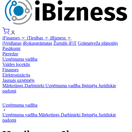
iFinanses
iTiesības
iBizness
iVeidlapas
iRokasgrāmatas
Žurnāls iFiT
Grāmatveža plānotājs
Pasākumi
Pieredze
Uzņēmuma vadība
Valdes loceklis
Finanses
Elektronizācija
Jaunais uzņēmējs
Mārketings
Darbinieki
Uzņēmuma vadība
Ilgtspēja
Juridiskie
padomi
Uzņēmuma vadība
Uzņēmuma vadība
Mārketings
Darbinieki
Ilgtspēja
Juridiskie
padomi