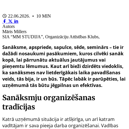
22.06.2026. • 10 MIN
Autors
Māris Millers
SIA “MM STUDIJA”, Organizāciju Attīstības Klubs,
Sanāksme, apspriede, sapulce, sēde, seminārs – tie ir
dažādi nosaukumi pasākumiem, kuros cilvēki sanāk
kopā, lai pārrunātu aktuālus jautājumus vai
pieņemtu lēmumus. Kaut arī bieži dzirdēts viedoklis,
ka sanāksmes nav lietderīgākais laika pavadīšanas
veids, tās bija, ir un būs. Tāpēc labāk ir parūpēties, lai
uzņēmumā tās būtu jēgpilnas un efektīvas.
Sanāksmju organizēšanas
tradīcijas
Katrā uzņēmumā situācija ir atšķirīga, un arī katram
vadītājam ir sava pieeja darba organizēšanai. Vadības