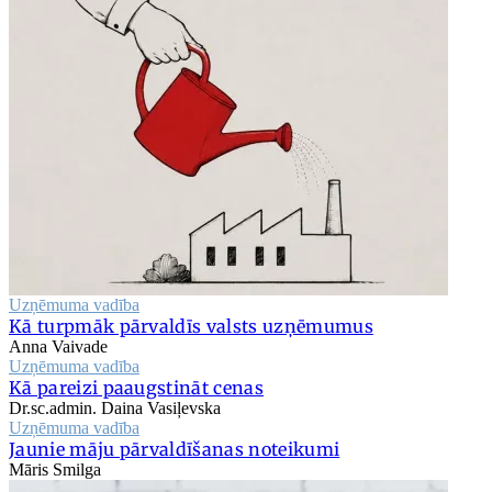
Uzņēmuma vadība
Kā turpmāk pārvaldīs valsts uzņēmumus
Anna Vaivade
Uzņēmuma vadība
Kā pareizi paaugstināt cenas
Dr.sc.admin. Daina Vasiļevska
Uzņēmuma vadība
Jaunie māju pārvaldīšanas noteikumi
Māris Smilga