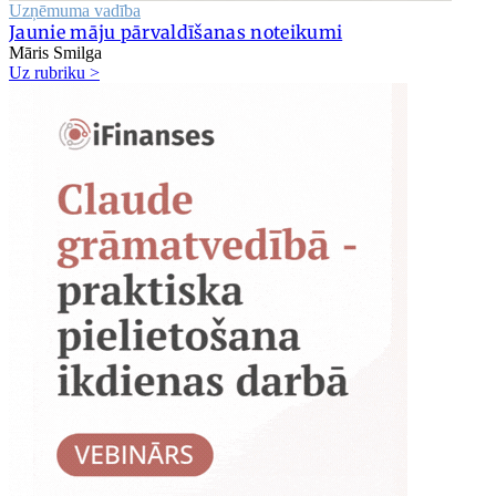
Uzņēmuma vadība
Jaunie māju pārvaldīšanas noteikumi
Māris Smilga
Uz rubriku >