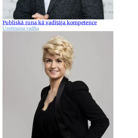
Publiskā runa kā vadītāja kompetence
Uzņēmuma vadība