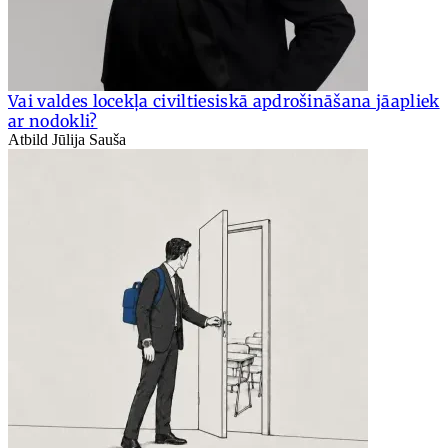
Vai valdes locekļa civiltiesiskā apdrošināšana jāapliek
ar nodokli?
Atbild Jūlija Sauša