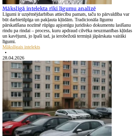
Mākslīgā intelekta rīki līgumu analīzē
Līgumi ir uzņēmējdarbības attiecību pamats, taču to pārvaldība var
būt darbietilpīga un pakļauta kļūdām. Tradicionāla līgumu
pārskatīšana nozīmē rūpīgu apjomīgu juridisko dokumentu lasīšanu
rindu pa rindai – process, kuru apdraud cilvēka neuzmanības kļūdas
un kavējumi, jo īpaši tad, ja ierobežotā termiņā jāpārskata vairāki
līgumi.
Mākslīgais intelekts
•
28.04.2026