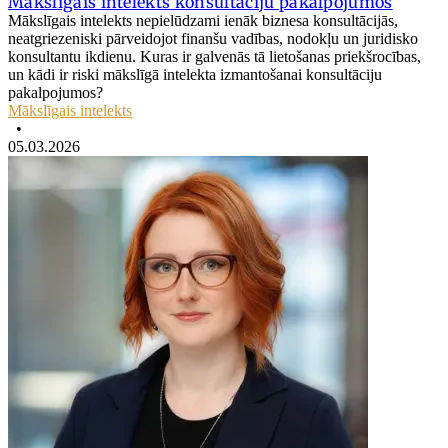
Mākslīgais intelekts konsultāciju pakalpojumos
Mākslīgais intelekts nepielūdzami ienāk biznesa konsultācijās,
neatgriezeniski pārveidojot finanšu vadības, nodokļu un juridisko
konsultantu ikdienu. Kuras ir galvenās tā lietošanas priekšrocības,
un kādi ir riski mākslīgā intelekta izmantošanai konsultāciju
pakalpojumos?
Mākslīgais intelekts
•
05.03.2026