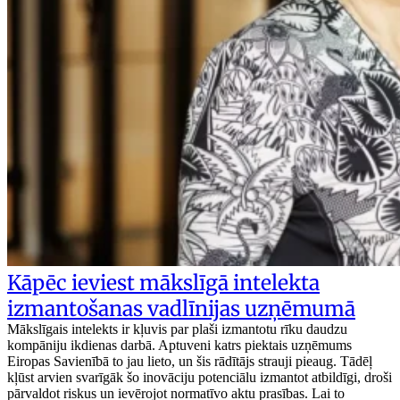
Kāpēc ieviest mākslīgā intelekta
izmantošanas vadlīnijas uzņēmumā
Mākslīgais intelekts ir kļuvis par plaši izmantotu rīku daudzu
kompāniju ikdienas darbā. Aptuveni katrs piektais uzņēmums
Eiropas Savienībā to jau lieto, un šis rādītājs strauji pieaug. Tādēļ
kļūst arvien svarīgāk šo inovāciju potenciālu izmantot atbildīgi, droši
pārvaldot riskus un ievērojot normatīvo aktu prasības. Lai to