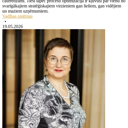
caurredzami. Tieši tāpēc procesu optimizācija ir kļuvusi par vienu no
svarīgākajiem stratēģiskajiem virzieniem gan lieliem, gan vidējiem
un maziem uzņēmumiem.
Vadības sistēmas
•
19.05.2026