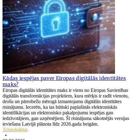
Kādas iespējas paver Eiropas digitālās identitātes
maks?
Eiropas digitālās identitātes maks ir viens no Eiropas Savienības
digitālās transformācijas projektiem, kura mērķis ir radīt vienotu,
drošu un pārrobežu mērogā izmantojamu digitālās identitātes
risinājumu. Iecerēts, ka tas būtiski paplašinās elektroniskās
identifikācijas un elektronisko pakalpojumu iespējas gan
iedzīvotājiem, gan uzņēmējiem. Šī risinājuma sākotnējās versijas
ieviešana Latvijā plānota līdz 2026.gada beigām.
Tehnoloģijas
•