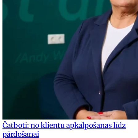
Čatboti: no klientu apkalpošanas līdz
pārdošanai