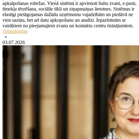
apkalpošanas robežas. Vienā sistēmā ir apvienoti balss zvani, e-pasti,
tīmekļa tērzēšana, sociālie tīkli un ziņapmaiņas lietotnes. Sistēmas ir
elastīgi pielāgojamas dažādu uzņēmumu vajadzībām un piedāvā ne
vien saziņu, bet arī datu apkopošanu un analīzi. Iepazīstinām ar
vairākiem no pieejamajiem zvanu un kontaktu centru risinājumiem.
Tehnoloģijas
•
03.07.2026