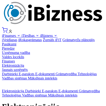
iFinanses
iTiesības
iBizness
iVeidlapas
iRokasgrāmatas
Žurnāls iFiT
Grāmatveža plānotājs
Pasākumi
Pieredze
Uzņēmuma vadība
Valdes loceklis
Finanses
Elektronizācija
Jaunais uzņēmējs
Darbinieki
E-paraksts
E-dokumenti
Grāmatvedība
Tehnoloģijas
Vadības sistēmas
Mākslīgais intelekts
Elektronizācija
Darbinieki
E-paraksts
E-dokumenti
Grāmatvedība
Tehnoloģijas
Vadības sistēmas
Mākslīgais intelekts