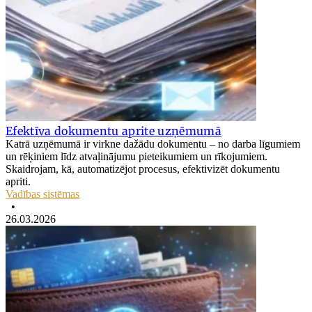
Efektīva dokumentu aprite uzņēmumā
Katrā uzņēmumā ir virkne dažādu dokumentu – no darba līgumiem
un rēķiniem līdz atvaļinājumu pieteikumiem un rīkojumiem.
Skaidrojam, kā, automatizējot procesus, efektivizēt dokumentu
apriti.
Vadības sistēmas
•
26.03.2026