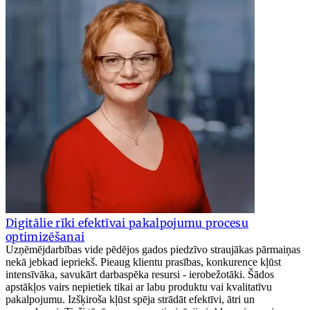
Digitālie rīki efektīvai pakalpojumu procesu
optimizēšanai
Uzņēmējdarbības vide pēdējos gados piedzīvo straujākas pārmaiņas
nekā jebkad iepriekš. Pieaug klientu prasības, konkurence kļūst
intensīvāka, savukārt darbaspēka resursi - ierobežotāki. Šādos
apstākļos vairs nepietiek tikai ar labu produktu vai kvalitatīvu
pakalpojumu. Izšķiroša kļūst spēja strādāt efektīvi, ātri un