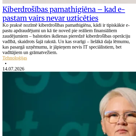
Kiberdrošības pamathigiēna – kad e-
pastam vairs nevar uzticēties
Ko praksē nozīmē kiberdrošības pamathigiēna, kādi ir tipiskākie e-
pastu apdraudējumi un kā tie noved pie reāliem finansiāliem
zaudējumiem – balstoties ikdienas pieredzē kiberdrošības operāciju
vadībā, skaidrots šajā rakstā. Un kas svarīgi – lielākā daļa lēmumu,
kas pasargā uzņēmumu, ir jāpieņem nevis IT speciālistiem, bet
vadītājiem un grāmatvežiem.
Tehnoloģijas
•
14.07.2026