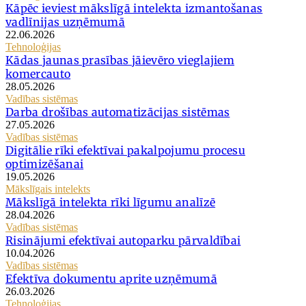
Kāpēc ieviest mākslīgā intelekta izmantošanas
vadlīnijas uzņēmumā
22.06.2026
Tehnoloģijas
Kādas jaunas prasības jāievēro vieglajiem
komercauto
28.05.2026
Vadības sistēmas
Darba drošības automatizācijas sistēmas
27.05.2026
Vadības sistēmas
Digitālie rīki efektīvai pakalpojumu procesu
optimizēšanai
19.05.2026
Mākslīgais intelekts
Mākslīgā intelekta rīki līgumu analīzē
28.04.2026
Vadības sistēmas
Risinājumi efektīvai autoparku pārvaldībai
10.04.2026
Vadības sistēmas
Efektīva dokumentu aprite uzņēmumā
26.03.2026
Tehnoloģijas