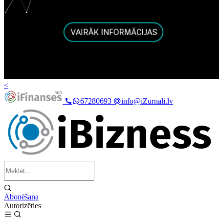
<
67280693
info@iZurnali.lv
Abonēšana
Autorizēties