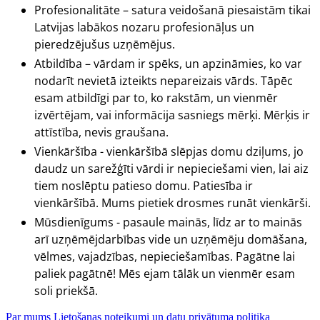
Profesionalitāte – satura veidošanā piesaistām tikai
Latvijas labākos nozaru profesionāļus un
pieredzējušus uzņēmējus.
Atbildība – vārdam ir spēks, un apzināmies, ko var
nodarīt nevietā izteikts nepareizais vārds. Tāpēc
esam atbildīgi par to, ko rakstām, un vienmēr
izvērtējam, vai informācija sasniegs mērķi. Mērķis ir
attīstība, nevis graušana.
Vienkāršība - vienkāršībā slēpjas domu dziļums, jo
daudz un sarežģīti vārdi ir nepieciešami vien, lai aiz
tiem noslēptu patieso domu. Patiesība ir
vienkāršībā. Mums pietiek drosmes runāt vienkārši.
Mūsdienīgums - pasaule mainās, līdz ar to mainās
arī uzņēmējdarbības vide un uzņēmēju domāšana,
vēlmes, vajadzības, nepieciešamības. Pagātne lai
paliek pagātnē! Mēs ejam tālāk un vienmēr esam
soli priekšā.
Par mums
Lietošanas noteikumi un datu privātuma politika