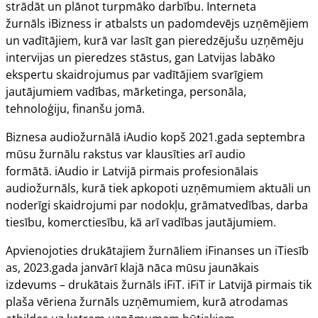
strādāt un plānot turpmāko darbību. Interneta
žurnāls
iBizness
ir atbalsts un padomdevējs uzņēmējiem
un vadītājiem, kurā var lasīt gan pieredzējušu uzņēmēju
intervijas un pieredzes stāstus, gan Latvijas labāko
ekspertu skaidrojumus par vadītājiem svarīgiem
jautājumiem vadības, mārketinga, personāla,
tehnoloģiju, finanšu jomā.
Biznesa audiožurnālā
iAudio
kopš 2021.gada septembra
mūsu žurnālu rakstus var klausīties arī audio
formātā.
iAudio
ir Latvijā pirmais profesionālais
audiožurnāls, kurā tiek apkopoti uzņēmumiem aktuāli un
noderīgi skaidrojumi par nodokļu, grāmatvedības, darba
tiesību, komerctiesību, kā arī vadības jautājumiem.
Apvienojoties drukātajiem žurnāliem
iFinanses
un
iTiesīb
as
, 2023.gada janvārī klajā nāca mūsu jaunākais
izdevums – drukātais žurnāls
iFiT. iFiT
ir Latvijā pirmais tik
plaša vēriena žurnāls uzņēmumiem, kurā atrodamas