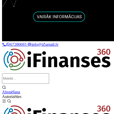
67280693
info@iZurnali.lv
Abonēšana
Autorizēties