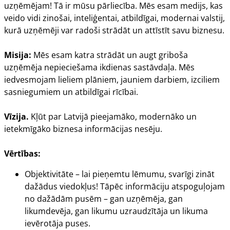
uzņēmējam! Tā ir mūsu pārliecība. Mēs esam medijs, kas
veido vidi zinošai, inteliģentai, atbildīgai, modernai valstij,
kurā uzņēmēji var radoši strādāt un attīstīt savu biznesu.
Misija:
Mēs esam katra strādāt un augt griboša
uzņēmēja nepieciešama ikdienas sastāvdaļa. Mēs
iedvesmojam lieliem plāniem, jauniem darbiem, izciliem
sasniegumiem un atbildīgai rīcībai.
Vīzija.
Kļūt par Latvijā pieejamāko, modernāko un
ietekmīgāko biznesa informācijas nesēju.
Vērtības:
Objektivitāte – lai pieņemtu lēmumu, svarīgi zināt
dažādus viedokļus! Tāpēc informāciju atspoguļojam
no dažādām pusēm – gan uzņēmēja, gan
likumdevēja, gan likumu uzraudzītāja un likuma
ievērotāja puses.