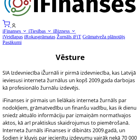
iFinanses
iTiesības
iBizness
iVeidlapas
iRokasgrāmatas
Žurnāls iFiT
Grāmatveža plānotājs
Pasākumi
Vēsture
SIA
Izdevniecība iŽurnāli
ir pirmā izdevniecība, kas Latvijā
ieviesusi interneta žurnālus un kopš 2009.gada darbojas
kā profesionālo žurnālu izdevējs.
iFinanses
ir pirmais un lielākais interneta žurnāls par
nodokļiem, grāmatvedību un finanšu vadību, kas ik dienu
sniedz aktuālo informāciju par izmaiņām normatīvajos
aktos, kā arī praktiskus skaidrojumus to piemērošanā.
Interneta žurnāls
iFinanses
ir dibināts 2009.gadā, un
šodien ir kļuvis par iecienītu izdevumu vairāk nekā 70 000