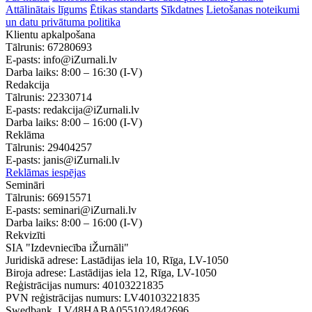
Attālinātais līgums
Ētikas standarts
Sīkdatnes
Lietošanas noteikumi
un datu privātuma politika
Klientu apkalpošana
Tālrunis:
67280693
E-pasts:
info@iZurnali.lv
Darba laiks:
8:00 – 16:30
(I-V)
Redakcija
Tālrunis:
22330714
E-pasts:
redakcija@iZurnali.lv
Darba laiks:
8:00 – 16:00
(I-V)
Reklāma
Tālrunis:
29404257
E-pasts:
janis@iZurnali.lv
Reklāmas iespējas
Semināri
Tālrunis:
66915571
E-pasts:
seminari@iZurnali.lv
Darba laiks:
8:00 – 16:00
(I-V)
Rekvizīti
SIA "Izdevniecība iŽurnāli"
Juridiskā adrese: Lastādijas iela 10, Rīga, LV-1050
Biroja adrese: Lastādijas iela 12, Rīga, LV-1050
Reģistrācijas numurs: 40103221835
PVN reģistrācijas numurs: LV40103221835
Swedbank, LV48HABA0551024842696