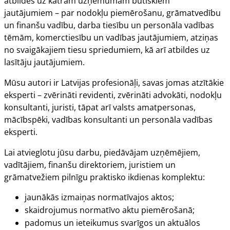
atbildes uz katram uzņēmumam būtiskiem
jautājumiem – par nodokļu piemērošanu, grāmatvedību
un finanšu vadību, darba tiesību un personāla vadības
tēmām, komerctiesību un vadības jautājumiem, atziņas
no svaigākajiem tiesu spriedumiem, kā arī atbildes uz
lasītāju jautājumiem.
Mūsu autori ir Latvijas profesionāļi, savas jomas atzītākie
eksperti – zvērināti revidenti, zvērināti advokāti, nodokļu
konsultanti, juristi, tāpat arī valsts amatpersonas,
mācībspēki, vadības konsultanti un personāla vadības
eksperti.
Lai atvieglotu jūsu darbu, piedāvājam uzņēmējiem,
vadītājiem, finanšu direktoriem, juristiem un
grāmatvežiem pilnīgu praktisko ikdienas komplektu:
jaunākās izmaiņas normatīvajos aktos;
skaidrojumus normatīvo aktu piemērošanā;
padomus un ieteikumus svarīgos un aktuālos