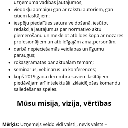
uzņēmuma vadības jautājumos;
viedokļu apmaiņu gan ar rakstu autoriem, gan
citiem lasītājiem;
iespēju piedalīties satura veidošanā, iesūtot
redakcijā jautājumus par normatīvo aktu
piemērošanu un meklējot atbildes kopā ar nozares
profesionāļiem un atbildīgajām amatpersonām;
darbā nepieciešamās veidlapas un līgumu
paraugus;
rokasgrāmatas par aktuālām tēmām;
seminārus, vebinārus un konferences;
kopš 2019.gada decembra saviem lasītājiem
piedāvājam arī intelektuāli izklaidējošas komandu
saliedēšanas spēles.
Mūsu misija, vīzija, vērtības
Mērķis:
Uzņēmējs veido vidi valstij, nevis valsts –