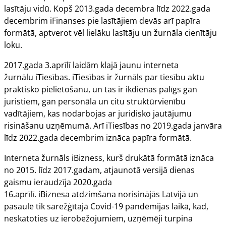
lasītāju vidū. Kopš 2013.gada decembra līdz 2022.gada
decembrim
iFinanses
pie lasītājiem devās arī papīra
formātā, aptverot vēl lielāku lasītāju un žurnāla cienītāju
loku.
2017.gada 3.aprīlī laidām klajā jaunu interneta
žurnālu
iTiesības
.
iTiesības
ir žurnāls par tiesību aktu
praktisko pielietošanu, un tas ir ikdienas palīgs gan
juristiem, gan personāla un citu struktūrvienību
vadītājiem, kas nodarbojas ar juridisko jautājumu
risināšanu uzņēmumā. Arī
iTiesības
no 2019.gada janvāra
līdz 2022.gada decembrim iznāca papīra formātā.
Interneta žurnāls
iBizness
, kurš drukātā formātā iznāca
no 2015. līdz 2017.gadam, atjaunotā versijā dienas
gaismu ieraudzīja 2020.gada
16.aprīlī.
iBiznesa
atdzimšana norisinājās Latvijā un
pasaulē tik sarežģītajā Covid-19 pandēmijas laikā, kad,
neskatoties uz ierobežojumiem, uzņēmēji turpina