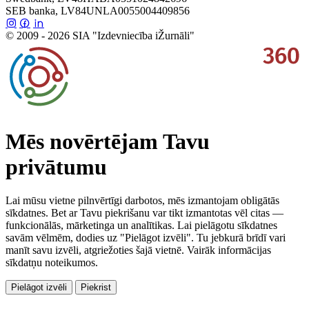
SEB banka, LV84UNLA0055004409856
© 2009 - 2026 SIA "Izdevniecība iŽurnāli"
Mēs novērtējam Tavu
privātumu
Lai mūsu vietne pilnvērtīgi darbotos, mēs izmantojam obligātās
sīkdatnes. Bet ar Tavu piekrišanu var tikt izmantotas vēl citas —
funkcionālās, mārketinga un analītikas. Lai pielāgotu sīkdatnes
savām vēlmēm, dodies uz "Pielāgot izvēli". Tu jebkurā brīdī vari
manīt savu izvēli, atgriežoties šajā vietnē. Vairāk informācijas
sīkdatņu noteikumos.
Pielāgot izvēli
Piekrist