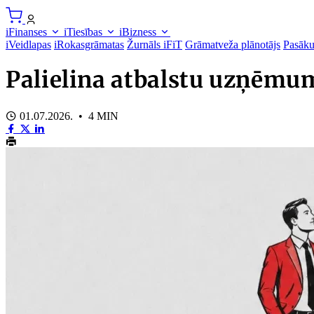
iFinanses
iTiesības
iBizness
iVeidlapas
iRokasgrāmatas
Žurnāls iFiT
Grāmatveža plānotājs
Pasāk
Palielina atbalstu uzņēmu
01.07.2026. • 4 MIN