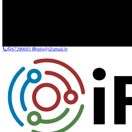
67280693
info@iZurnali.lv