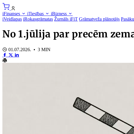
iFinanses
iTiesības
iBizness
iVeidlapas
iRokasgrāmatas
Žurnāls iFiT
Grāmatveža plānotājs
Pasāk
No 1.jūlija par precēm zem
01.07.2026. • 3 MIN