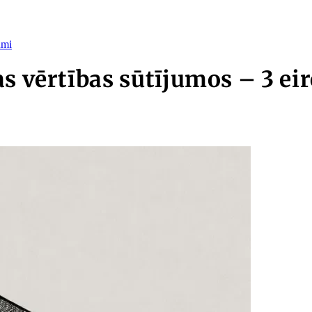
umi
as vērtības sūtījumos – 3 ei