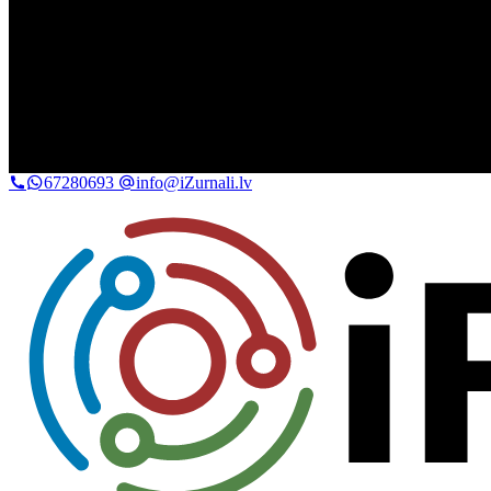
67280693
info@iZurnali.lv