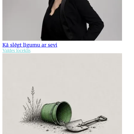
Kā slēgt līgumu ar sevi
Valdes loceklis