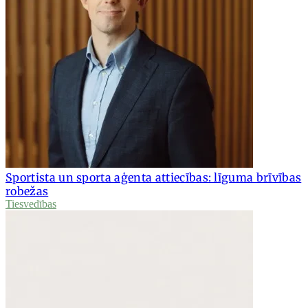
Sportista un sporta aģenta attiecības: līguma brīvības
robežas
Tiesvedības