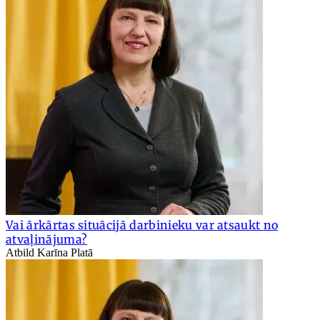
Vai ārkārtas situācijā darbinieku var atsaukt no
atvaļinājuma?
Atbild Karīna Platā