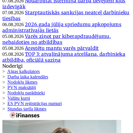
Nodarbināt īstermiņā darba devējiem kļūs
07.08.2026
izdevīgāk
Starptautiskās sankcijas neatceļ darbinieku
07.08.2026
tiesības
2026.gada jūlija spriedumu apkopojums
06.08.2026
administratīvajās lietās
Varēs ziņot par kiberapdraudējumu,
05.08.2026
nebaidoties no atbildības
Arestētu mantu varēs pārvaldīt
05.08.2026
TOP 3: atvaļinājuma atcelšana, darbinieka
05.08.2026
atbildība, oficiālā saziņa
Noderīgi
>
Algas kalkulators
>
Darba laika kalendārs
>
Nodokļu likmes
>
PVN maksātāji
>
Nodokļu parādnieki
>
Valūtu kursi
>
ES PVN reģistrācijas numuri
>
Stundas tarifa likmes