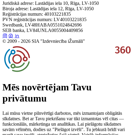
Juridiskā adrese: Lastādijas iela 10, Rīga, LV-1050
Biroja adrese: Lastādijas iela 12, Rīga, LV-1050
Reģistrācijas numurs: 40103221835
PVN reģistrācijas numurs: LV40103221835
Swedbank, LV48HABA0551024842696
SEB banka, LV84UNLA0055004409856
© 2009 - 2026 SIA "Izdevniecība iŽurnāli"
Mēs novērtējam Tavu
privātumu
Lai mūsu vietne pilnvērtīgi darbotos, mēs izmantojam obligātās
sīkdatnes. Bet ar Tavu piekrišanu var tikt izmantotas vēl citas —
funkcionālās, mārketinga un analītikas. Lai pielāgotu sīkdatnes
savām vēlmēm, dodies uz "Pielāgot izvēli". Tu jebkurā brīdī vari
manīt savu izvēli, atgriežoties šajā vietnē. Vairāk informācijas