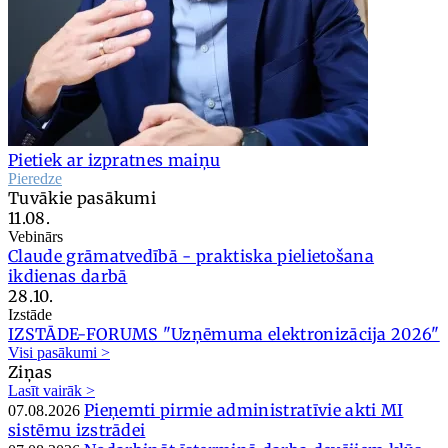
Pietiek ar izpratnes maiņu
Pieredze
Tuvākie pasākumi
11.08.
Vebinārs
Claude grāmatvedībā - praktiska pielietošana
ikdienas darbā
28.10.
Izstāde
IZSTĀDE-FORUMS "Uzņēmuma elektronizācija 2026"
Visi pasākumi >
Ziņas
Lasīt vairāk >
Pieņemti pirmie administratīvie akti MI
07.08.2026
sistēmu izstrādei