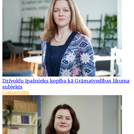
Dzīvokļu īpašnieku kopība kā Grāmatvedības likuma
subjekts
Grāmatvedība