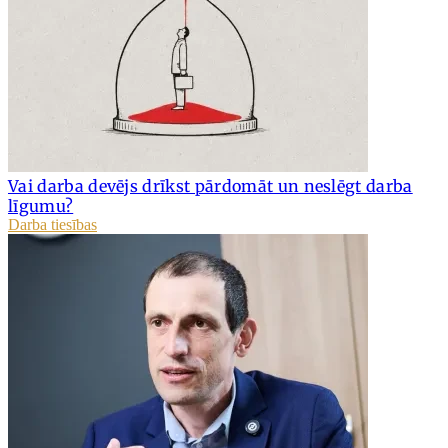
Vai darba devējs drīkst pārdomāt un neslēgt darba
līgumu?
Darba tiesības