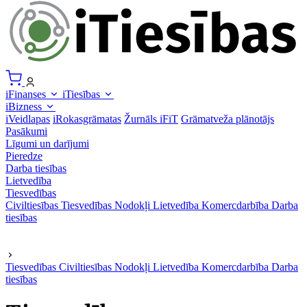
iFinanses
iTiesības
iBizness
iVeidlapas
iRokasgrāmatas
Žurnāls iFiT
Grāmatveža plānotājs
Pasākumi
Līgumi un darījumi
Pieredze
Darba tiesības
Lietvedība
Tiesvedības
Civiltiesības
Tiesvedības
Nodokļi
Lietvedība
Komercdarbība
Darba
tiesības
Tiesvedības
Civiltiesības
Nodokļi
Lietvedība
Komercdarbība
Darba
tiesības