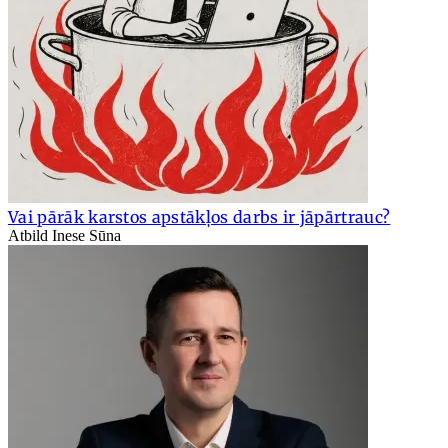
Vai pārāk karstos apstākļos darbs ir jāpārtrauc?
Atbild Inese Sūna