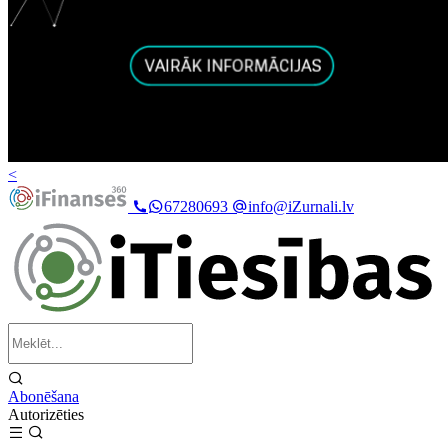
<
67280693
info@iZurnali.lv
Abonēšana
Autorizēties