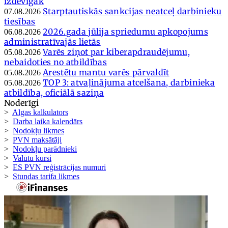
izdevīgāk
Starptautiskās sankcijas neatceļ darbinieku
07.08.2026
tiesības
2026.gada jūlija spriedumu apkopojums
06.08.2026
administratīvajās lietās
Varēs ziņot par kiberapdraudējumu,
05.08.2026
nebaidoties no atbildības
Arestētu mantu varēs pārvaldīt
05.08.2026
TOP 3: atvaļinājuma atcelšana, darbinieka
05.08.2026
atbildība, oficiālā saziņa
Noderīgi
>
Algas kalkulators
>
Darba laika kalendārs
>
Nodokļu likmes
>
PVN maksātāji
>
Nodokļu parādnieki
>
Valūtu kursi
>
ES PVN reģistrācijas numuri
>
Stundas tarifa likmes