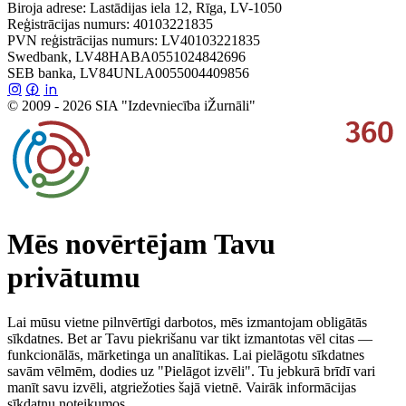
Biroja adrese: Lastādijas iela 12, Rīga, LV-1050
Reģistrācijas numurs: 40103221835
PVN reģistrācijas numurs: LV40103221835
Swedbank, LV48HABA0551024842696
SEB banka, LV84UNLA0055004409856
© 2009 - 2026 SIA "Izdevniecība iŽurnāli"
Mēs novērtējam Tavu
privātumu
Lai mūsu vietne pilnvērtīgi darbotos, mēs izmantojam obligātās
sīkdatnes. Bet ar Tavu piekrišanu var tikt izmantotas vēl citas —
funkcionālās, mārketinga un analītikas. Lai pielāgotu sīkdatnes
savām vēlmēm, dodies uz "Pielāgot izvēli". Tu jebkurā brīdī vari
manīt savu izvēli, atgriežoties šajā vietnē. Vairāk informācijas
sīkdatņu noteikumos.