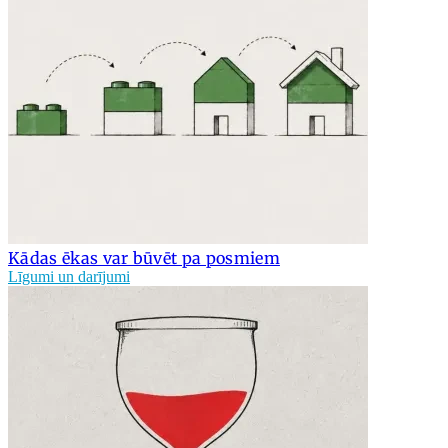
Kādas ēkas var būvēt pa posmiem
Līgumi un darījumi