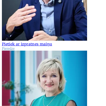
Pietiek ar izpratnes maiņu
Pieredze