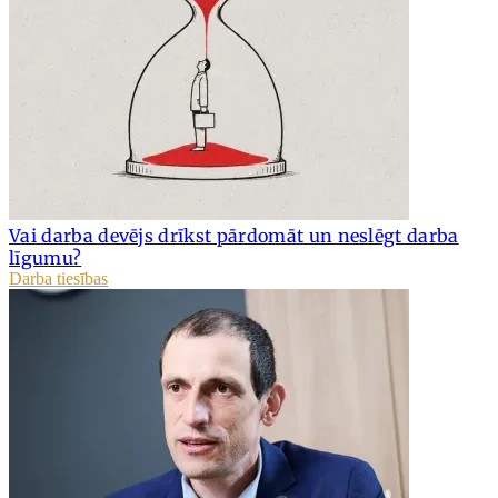
Vai darba devējs drīkst pārdomāt un neslēgt darba
līgumu?
Darba tiesības