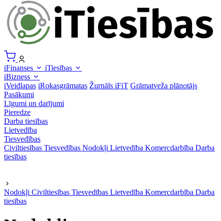
iFinanses
iTiesības
iBizness
iVeidlapas
iRokasgrāmatas
Žurnāls iFiT
Grāmatveža plānotājs
Pasākumi
Līgumi un darījumi
Pieredze
Darba tiesības
Lietvedība
Tiesvedības
Civiltiesības
Tiesvedības
Nodokļi
Lietvedība
Komercdarbība
Darba
tiesības
Nodokļi
Civiltiesības
Tiesvedības
Lietvedība
Komercdarbība
Darba
tiesības