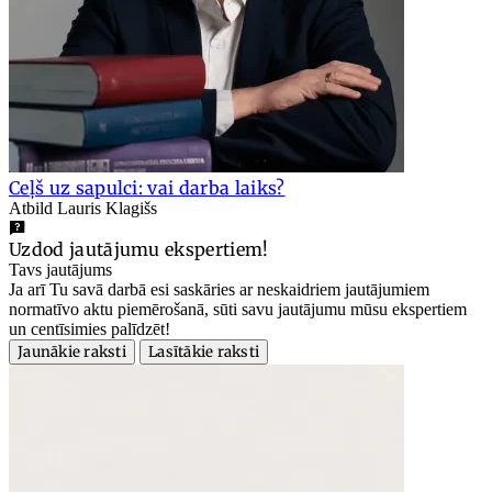
Ceļš uz sapulci: vai darba laiks?
Atbild Lauris Klagišs
Uzdod jautājumu ekspertiem!
Tavs jautājums
Ja arī Tu savā darbā esi saskāries ar neskaidriem jautājumiem
normatīvo aktu piemērošanā, sūti savu jautājumu mūsu ekspertiem
un centīsimies palīdzēt!
Jaunākie raksti
Lasītākie raksti