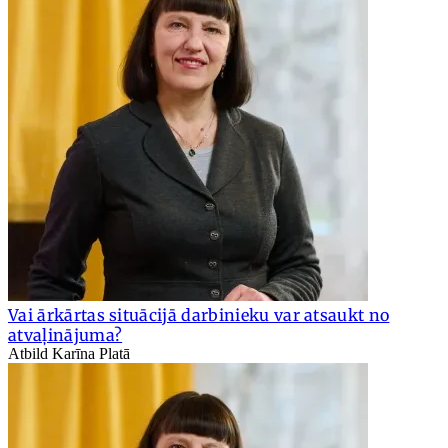
Vai ārkārtas situācijā darbinieku var atsaukt no
atvaļinājuma?
Atbild Karīna Platā