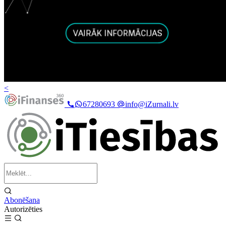
<
67280693
info@iZurnali.lv
Abonēšana
Autorizēties