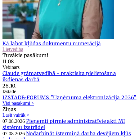
Kā labot kļūdas dokumentu numerācijā
Lietvedība
Tuvākie pasākumi
11.08.
Vebinārs
Claude grāmatvedībā - praktiska pielietošana
ikdienas darbā
28.10.
Izstāde
IZSTĀDE-FORUMS "Uzņēmuma elektronizācija 2026"
Visi pasākumi >
Ziņas
Lasīt vairāk >
Pieņemti pirmie administratīvie akti MI
07.08.2026
sistēmu izstrādei
Nodarbināt īstermiņā darba devējiem kļūs
07.08.2026