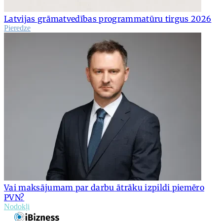
Latvijas grāmatvedības programmatūru tirgus 2026
Pieredze
Vai maksājumam par darbu ātrāku izpildi piemēro
PVN?
Nodokļi