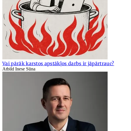
Vai pārāk karstos apstākļos darbs ir jāpārtrauc?
Atbild Inese Sūna