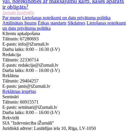
Vai, norēķinoties ar maksājumu karti, kases aparāts
ir obligāts?
Jaunais uzņēmējs
Par mums
Lietošanas noteikumi un datu privātuma politika
Attālinātais līgums
Ētikas standarts
Sīkdatnes
Lietošanas noteikumi
un datu privātuma politika
Klientu apkalpošana
Tālrunis:
67280693
E-pasts:
info@iZurnali.lv
Darba laiks:
8:00 – 16:30
(I-V)
Redakcija
Tālrunis:
22330714
E-pasts:
redakcija@iZurnali.lv
Darba laiks:
8:00 – 16:00
(I-V)
Reklāma
Tālrunis:
29404257
E-pasts:
janis@iZurnali.lv
Reklāmas iespējas
Semināri
Tālrunis:
66915571
E-pasts:
seminari@iZurnali.lv
Darba laiks:
8:00 – 16:00
(I-V)
Rekvizīti
SIA "Izdevniecība iŽurnāli"
Juridiskā adrese: Lastādijas iela 10, Rīga, LV-1050