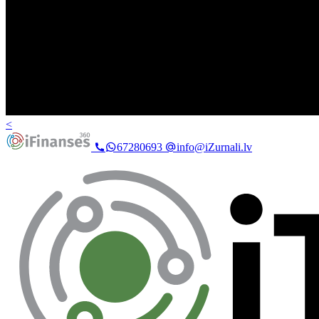
<
67280693
info@iZurnali.lv