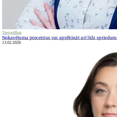
Tiesvedības
Nokavējuma procentus var aprēķināt arī līdz sprieduma
13.02.2026