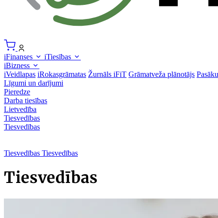
iFinanses
iTiesības
iBizness
iVeidlapas
iRokasgrāmatas
Žurnāls iFiT
Grāmatveža plānotājs
Pasāk
Līgumi un darījumi
Pieredze
Darba tiesības
Lietvedība
Tiesvedības
Tiesvedības
Tiesvedības
Tiesvedības
Tiesvedības