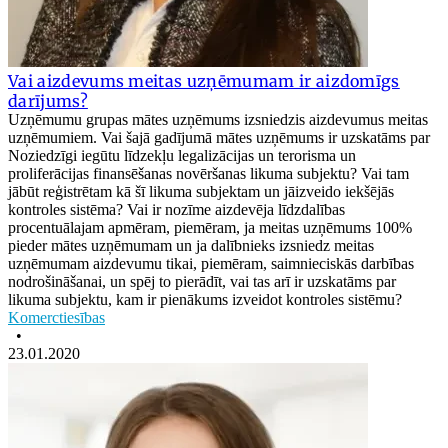
Vai aizdevums meitas uzņēmumam ir aizdomīgs
darījums?
Uzņēmumu grupas mātes uzņēmums izsniedzis aizdevumus meitas
uzņēmumiem. Vai šajā gadījumā mātes uzņēmums ir uzskatāms par
Noziedzīgi iegūtu līdzekļu legalizācijas un terorisma un
proliferācijas finansēšanas novēršanas likuma subjektu? Vai tam
jābūt reģistrētam kā šī likuma subjektam un jāizveido iekšējās
kontroles sistēma? Vai ir nozīme aizdevēja līdzdalības
procentuālajam apmēram, piemēram, ja meitas uzņēmums 100%
pieder mātes uzņēmumam un ja dalībnieks izsniedz meitas
uzņēmumam aizdevumu tikai, piemēram, saimnieciskās darbības
nodrošināšanai, un spēj to pierādīt, vai tas arī ir uzskatāms par
likuma subjektu, kam ir pienākums izveidot kontroles sistēmu?
Komerctiesības
•
23.01.2020