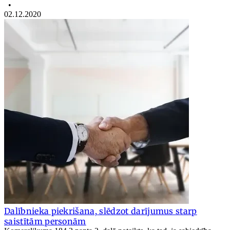
•
02.12.2020
Dalībnieka piekrišana, slēdzot darījumus starp
saistītām personām