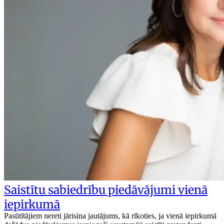
Saistītu sabiedrību piedāvājumi vienā
iepirkumā
Pasūtītājiem nereti jārisina jautājums, kā rīkoties, ja vienā iepirkumā