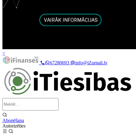
<
67280693
info@iZurnali.lv
Abonēšana
Autorizēties