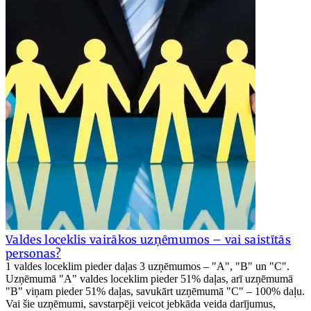
Valdes loceklis vairākos uzņēmumos – vai saistītās
personas?
1 valdes loceklim pieder daļas 3 uzņēmumos – "A", "B" un "C".
Uzņēmumā "A" valdes loceklim pieder 51% daļas, arī uzņēmumā
"B" viņam pieder 51% daļas, savukārt uzņēmumā "C" – 100% daļu.
Vai šie uzņēmumi, savstarpēji veicot jebkāda veida darījumus,