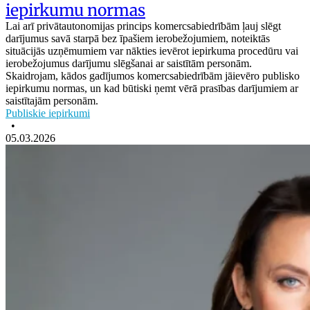
iepirkumu normas
Lai arī privātautonomijas princips komercsabiedrībām ļauj slēgt
darījumus savā starpā bez īpašiem ierobežojumiem, noteiktās
situācijās uzņēmumiem var nākties ievērot iepirkuma procedūru vai
ierobežojumus darījumu slēgšanai ar saistītām personām.
Skaidrojam, kādos gadījumos komercsabiedrībām jāievēro publisko
iepirkumu normas, un kad būtiski ņemt vērā prasības darījumiem ar
saistītajām personām.
Publiskie iepirkumi
•
05.03.2026