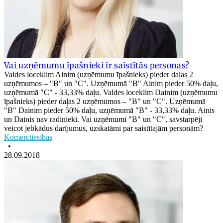
Vai uzņēmumu īpašnieki ir saistītās personas?
Valdes loceklim Ainim (uzņēmumu īpašnieks) pieder daļas 2
uzņēmumos – "B" un "C". Uzņēmumā "B" Ainim pieder 50% daļu,
uzņēmumā "C" - 33,33% daļu. Valdes loceklim Dainim (uzņēmumu
īpašnieks) pieder daļas 2 uzņēmumos – "B" un "C". Uzņēmumā
"B" Dainim pieder 50% daļu, uzņēmumā "B" - 33,33% daļu. Ainis
un Dainis nav radinieki. Vai uzņēmumi "B" un "C", savstarpēji
veicot jebkādus darījumus, uzskatāmi par saistītajām personām?
Komerctiesības
•
28.09.2018