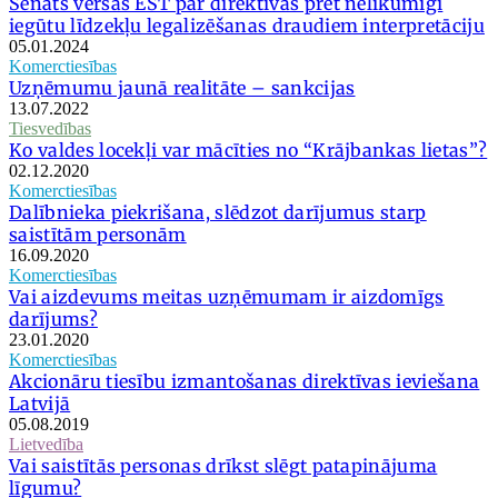
Senāts vēršas EST par direktīvas pret nelikumīgi
iegūtu līdzekļu legalizēšanas draudiem interpretāciju
05.01.2024
Komerctiesības
Uzņēmumu jaunā realitāte – sankcijas
13.07.2022
Tiesvedības
Ko valdes locekļi var mācīties no “Krājbankas lietas”?
02.12.2020
Komerctiesības
Dalībnieka piekrišana, slēdzot darījumus starp
saistītām personām
16.09.2020
Komerctiesības
Vai aizdevums meitas uzņēmumam ir aizdomīgs
darījums?
23.01.2020
Komerctiesības
Akcionāru tiesību izmantošanas direktīvas ieviešana
Latvijā
05.08.2019
Lietvedība
Vai saistītās personas drīkst slēgt patapinājuma
līgumu?