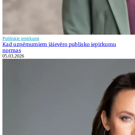
Publiskie iepirkumi
Kad uzņēmumiem jāievēro publisko iepirkumu
normas
05.03.2026