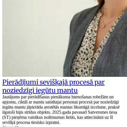
Pierādījumi sevišķajā procesā par
noziedzīgi iegūtu mantu
Jautājums par pierādīšanas pienākuma īstenošanas robežām un
apjomu, ciktāl ar mantu saistītajai personai procesā par noziedzīgi
iegūtu mantu jāpierāda arestētās mantas likumīgā izcelsme, praksē
ilgstoši bijis strīdus objekts. 2025.gada pavasarī Satversmes tiesa
(ST) pieņēma vairākus nolēmumus lietās, kas attiecināmi uz šī
sevišķā procesa tiesisko izpratni.