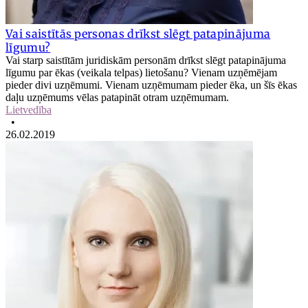
Vai saistītās personas drīkst slēgt patapinājuma
līgumu?
Vai starp saistītām juridiskām personām drīkst slēgt patapinājuma
līgumu par ēkas (veikala telpas) lietošanu? Vienam uzņēmējam
pieder divi uzņēmumi. Vienam uzņēmumam pieder ēka, un šīs ēkas
daļu uzņēmums vēlas patapināt otram uzņēmumam.
Lietvedība
•
26.02.2019