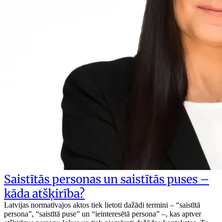
Saistītās personas un saistītās puses –
kāda atšķirība?
Latvijas normatīvajos aktos tiek lietoti dažādi termini – “saistītā
persona”, “saistītā puse” un “ieinteresētā persona” –, kas aptver