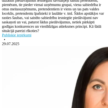
dažādus piedāvājumus iesnieguši savstarpēji saistīti pretendenti,
piemēram, tie pieder vienai uzņēmumu grupai, viena sabiedrība ir
otras meitasuzņēmums, pretendentiem ir viens un tas pats valdes
loceklis, pretendentu īpašnieki ir laulātie v. tml. Šādos apstākļos var
rasties šaubas, vai saistīto sabiedrību iesniegtie piedāvājumi nav
saskaņoti un vai, paturot šādus piedāvājumus, netiek pārkāpti
godīgas konkurences un vienlīdzīgas attieksmes principi. Kā šādā
situācijā pareizi rīkoties?
Publiskie iepirkumi
•
29.07.2025