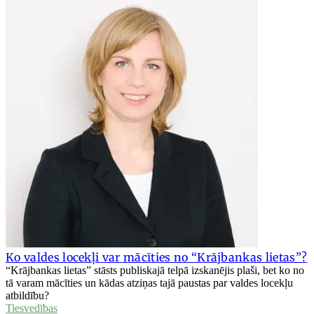
Ko valdes locekļi var mācīties no “Krājbankas lietas”?
“Krājbankas lietas” stāsts publiskajā telpā izskanējis plaši, bet ko no
tā varam mācīties un kādas atziņas tajā paustas par valdes locekļu
atbildību?
Tiesvedības