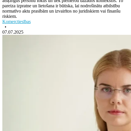
atšķirīgus personu lokus un tiek piemēroti dažādos kontekstos. To
pareiza izpratne un lietošana ir būtiska, lai nodrošinātu atbilstību
normatīvo aktu prasībām un izvairītos no juridiskiem vai finanšu
riskiem.
Komerctiesības
•
07.07.2025