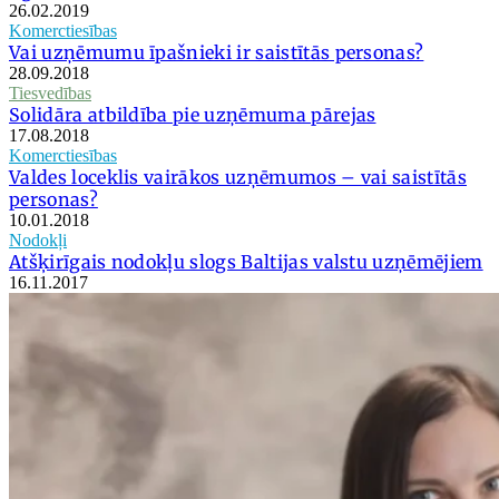
26.02.2019
Komerctiesības
Vai uzņēmumu īpašnieki ir saistītās personas?
28.09.2018
Tiesvedības
Solidāra atbildība pie uzņēmuma pārejas
17.08.2018
Komerctiesības
Valdes loceklis vairākos uzņēmumos – vai saistītās
personas?
10.01.2018
Nodokļi
Atšķirīgais nodokļu slogs Baltijas valstu uzņēmējiem
16.11.2017