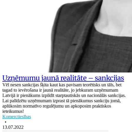
Uzņēmumu jaunā realitāte – sankcijas
Vēl nesen sankcijas šķita kaut kas pavisam teorētisks un tāls, bet
tagad to ievērošana ir jaunā realitāte, jo jebkuram uzņēmumam
Latvijā ir pienākums izpildīt starptautiskās un nacionālās sankcijas.
Lai palīdzētu uzņēmumam izprast tā pienākumus sankciju jomā,
aplūkosim normatīvo regulējumu un apkoposim praktiskos
ieteikumus!
Komerctiesības
•
13.07.2022