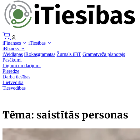
iFinanses
iTiesības
iBizness
iVeidlapas
iRokasgrāmatas
Žurnāls iFiT
Grāmatveža plānotājs
Pasākumi
Līgumi un darījumi
Pieredze
Darba tiesības
Lietvedība
Tiesvedības
Tēma: saistītās personas