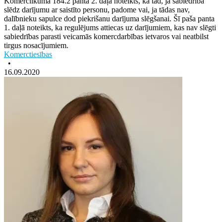
Komerclikuma 184.2 panta 2. daļā noteikts, ka tad, ja sabiedrība
slēdz darījumu ar saistīto personu, padome vai, ja tādas nav,
dalībnieku sapulce dod piekrišanu darījuma slēgšanai. Šī paša panta
1. daļā noteikts, ka regulējums attiecas uz darījumiem, kas nav slēgti
sabiedrības parasti veicamās komercdarbības ietvaros vai neatbilst
tirgus nosacījumiem.
Komerctiesības
•
16.09.2020