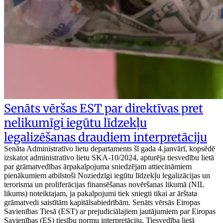
Senāts vēršas EST par direktīvas pret
nelikumīgi iegūtu līdzekļu
legalizēšanas draudiem interpretāciju
Senāta Administratīvo lietu departaments šī gada 4.janvārī, kopsēdē
izskatot administratīvo lietu SKA-10/2024, apturēja tiesvedību lietā
par grāmatvedības ārpakalpojuma sniedzējam attiecināmiem
pienākumiem atbilstoši Noziedzīgi iegūtu līdzekļu legalizācijas un
terorisma un proliferācijas finansēšanas novēršanas likumā (NIL
likums) noteiktajam, ja pakalpojumi tiek sniegti tikai ar ārštata
grāmatvedi saistītām kapitālsabiedrībām. Senāts vērsās Eiropas
Savienības Tiesā (EST) ar prejudiciālajiem jautājumiem par Eiropas
Savienības (ES) tiesību normu interpretāciju. Tiesvedība lietā