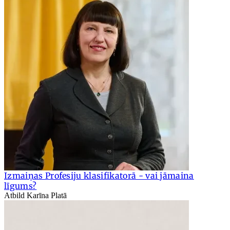
Izmaiņas Profesiju klasifikatorā - vai jāmaina
līgums?
Atbild Karīna Platā