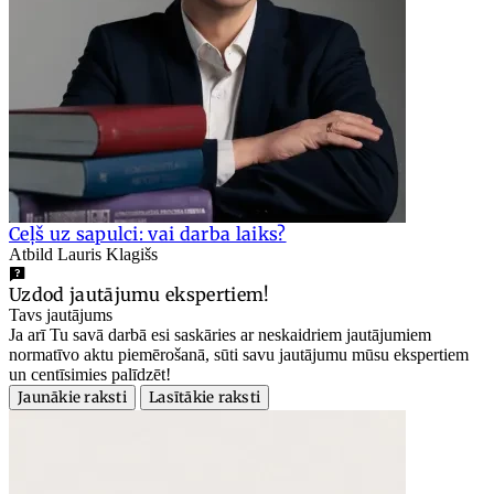
Ceļš uz sapulci: vai darba laiks?
Atbild Lauris Klagišs
Uzdod jautājumu ekspertiem!
Tavs jautājums
Ja arī Tu savā darbā esi saskāries ar neskaidriem jautājumiem
normatīvo aktu piemērošanā, sūti savu jautājumu mūsu ekspertiem
un centīsimies palīdzēt!
Jaunākie raksti
Lasītākie raksti