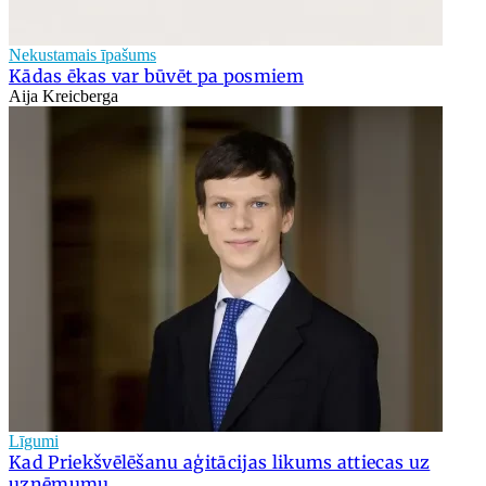
Nekustamais īpašums
Kādas ēkas var būvēt pa posmiem
Aija Kreicberga
Līgumi
Kad Priekšvēlēšanu aģitācijas likums attiecas uz
uzņēmumu