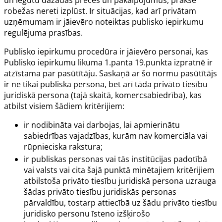
robežas nereti izplūst. Ir situācijas, kad arī privātam
uzņēmumam ir jāievēro noteiktas publisko iepirkumu
regulējuma prasības.
Publisko iepirkumu procedūra ir jāievēro personai, kas
Publisko iepirkumu likuma
1.panta
19.punkta izpratnē ir
atzīstama par pasūtītāju. Saskaņā ar šo normu pasūtītājs
ir ne tikai publiska persona, bet arī tāda privāto tiesību
juridiskā persona (tajā skaitā, komercsabiedrība), kas
atbilst visiem šādiem kritērijiem:
ir nodibināta vai darbojas, lai apmierinātu
sabiedrības vajadzības, kurām nav komerciāla vai
rūpnieciska rakstura;
ir publiskas personas vai tās institūcijas padotībā
vai valsts vai cita šajā punktā minētajiem kritērijiem
atbilstoša privāto tiesību juridiskā persona uzrauga
šādas privāto tiesību juridiskās personas
pārvaldību, tostarp attiecībā uz šādu privāto tiesību
juridisko personu īsteno izšķirošo