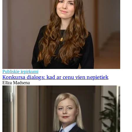
Publiskie iepirkumi
Konkursa dialogs: kad ar cenu vien nepietiek
Elīza Madsena