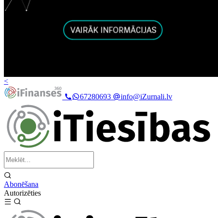
<
67280693
info@iZurnali.lv
Abonēšana
Autorizēties