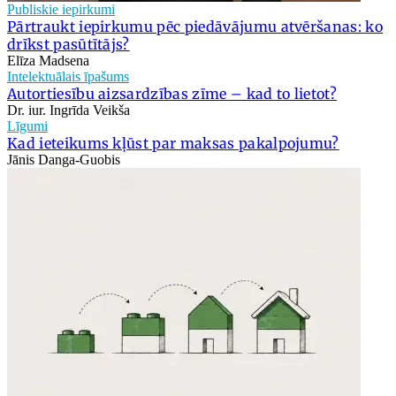
Publiskie iepirkumi
Pārtraukt iepirkumu pēc piedāvājumu atvēršanas: ko
drīkst pasūtītājs?
Elīza Madsena
Intelektuālais īpašums
Autortiesību aizsardzības zīme – kad to lietot?
Dr. iur. Ingrīda Veikša
Līgumi
Kad ieteikums kļūst par maksas pakalpojumu?
Jānis Danga-Guobis