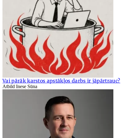
Vai pārāk karstos apstākļos darbs ir jāpārtrauc?
Atbild Inese Sūna