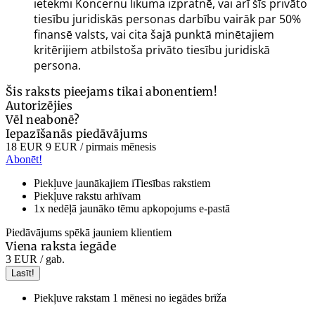
ietekmi Koncernu likuma izpratnē, vai arī šīs privāto
tiesību juridiskās personas darbību vairāk par 50%
finansē valsts, vai cita šajā punktā minētajiem
kritērijiem atbilstoša privāto tiesību juridiskā
persona.
Šis raksts pieejams tikai abonentiem!
Autorizējies
Vēl neabonē?
Iepazīšanās piedāvājums
18 EUR
9 EUR
/ pirmais mēnesis
Abonēt!
Piekļuve jaunākajiem iTiesības rakstiem
Piekļuve rakstu arhīvam
1x nedēļā jaunāko tēmu apkopojums e-pastā
Piedāvājums spēkā jauniem klientiem
Viena raksta iegāde
3 EUR
/ gab.
Lasīt!
Piekļuve rakstam 1 mēnesi no iegādes brīža