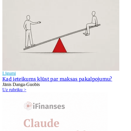
Līgumi
Kad ieteikums kļūst par maksas pakalpojumu?
Jānis Danga-Guobis
Uz rubriku >