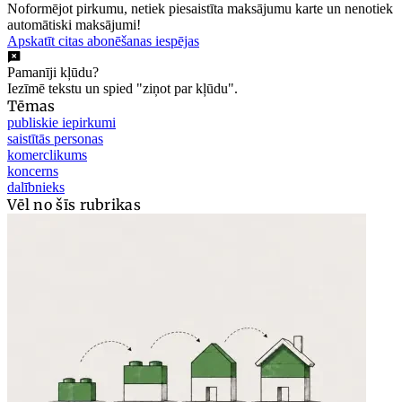
Noformējot pirkumu, netiek piesaistīta maksājumu karte un nenotiek
automātiski maksājumi!
Apskatīt citas abonēšanas iespējas
Pamanīji kļūdu?
Iezīmē tekstu un spied "ziņot par kļūdu".
Tēmas
publiskie iepirkumi
saistītās personas
komerclikums
koncerns
dalībnieks
Vēl no šīs rubrikas