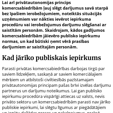
Lai arī privātautonomijas princips
komercsabiedrībām ļauj slēgt darījumus savā starpā
bez īpašiem ierobežojumiem, noteiktās situācijās
uzņēmumiem var nākties ievērot iepirkuma
procedūru vai ierobežojumus darījumu slēgšanai ar
saistītām personām. Skaidrojam, kādos gadījumos
komercsabiedrībām jāievēro publisko iepirkumu
normas, un kad būtiski ņemt vērā prasības
darījumiem ar saistītajām personām.
Kad jārīko publiskais iepirkums
Parasti privātas komercsabiedrības darbojas tirgū par
saviem līdzekļiem, saskaņā ar saviem komerciālajiem
mērķiem un atbilstoši civiltiesībās pazīstamajam
privātautonomijas principam pašas brīvi izvēlas darījumu
partnerus un darījumu noteikumus. Lai gan publisko
iepirkumu procedūra vispārīgi attiecas uz valsts, nevis
privāto sektoru un komercsabiedrībām parasti nav jārīko
publiskie iepirkumi, lai slēgtu līgumus ar piegādātājiem
un iegūtu dažādas preces un pakalpojumus, praksē