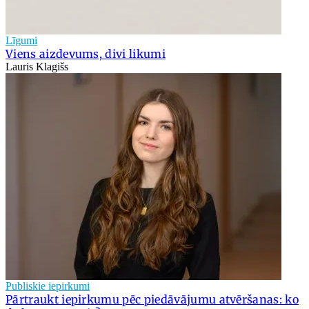
Līgumi
Viens aizdevums, divi likumi
Lauris Klagišs
Publiskie iepirkumi
Pārtraukt iepirkumu pēc piedāvājumu atvēršanas: ko