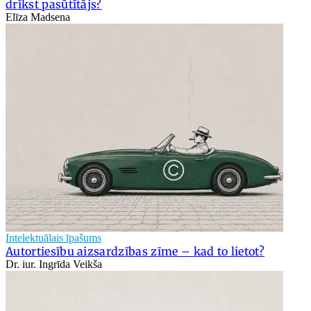
drīkst pasūtītājs?
Elīza Madsena
Intelektuālais īpašums
Autortiesību aizsardzības zīme – kad to lietot?
Dr. iur. Ingrīda Veikša