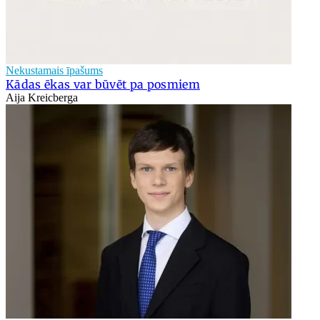
Nekustamais īpašums
Kādas ēkas var būvēt pa posmiem
Aija Kreicberga