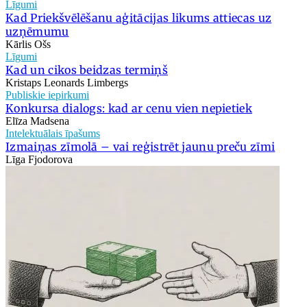
Līgumi
Kad Priekšvēlēšanu aģitācijas likums attiecas uz
uzņēmumu
Kārlis Ošs
Līgumi
Kad un cikos beidzas termiņš
Kristaps Leonards Limbergs
Publiskie iepirkumi
Konkursa dialogs: kad ar cenu vien nepietiek
Elīza Madsena
Intelektuālais īpašums
Izmaiņas zīmolā – vai reģistrēt jaunu preču zīmi
Līga Fjodorova