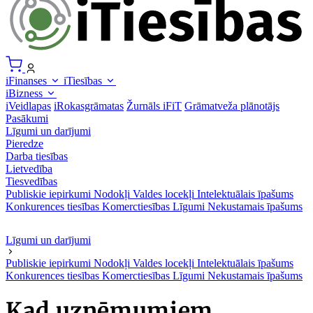
iFinanses
iTiesības
iBizness
iVeidlapas
iRokasgrāmatas
Žurnāls iFiT
Grāmatveža plānotājs
Pasākumi
Līgumi un darījumi
Pieredze
Darba tiesības
Lietvedība
Tiesvedības
Publiskie iepirkumi
Nodokļi
Valdes locekļi
Intelektuālais īpašums
Konkurences tiesības
Komerctiesības
Līgumi
Nekustamais īpašums
Līgumi un darījumi
Publiskie iepirkumi
Nodokļi
Valdes locekļi
Intelektuālais īpašums
Konkurences tiesības
Komerctiesības
Līgumi
Nekustamais īpašums
Kad uzņēmumiem