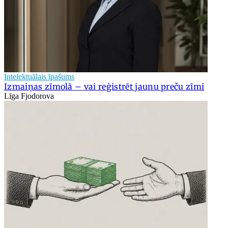
Intelektuālais īpašums
Izmaiņas zīmolā – vai reģistrēt jaunu preču zīmi
Līga Fjodorova