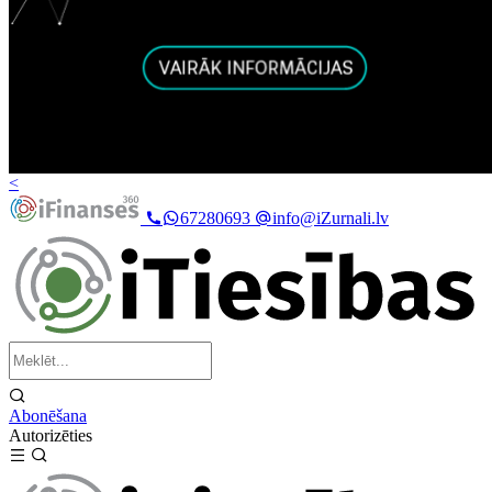
<
67280693
info@iZurnali.lv
Abonēšana
Autorizēties