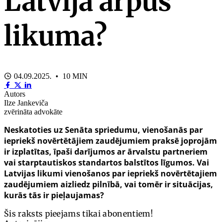
Latvijā ārpus
likuma?
04.09.2025. • 10 MIN
Autors
Ilze Jankeviča
zvērināta advokāte
Neskatoties uz Senāta spriedumu, vienošanās par
iepriekš novērtētājiem zaudējumiem praksē joprojām
ir izplatītas, īpaši darījumos ar ārvalstu partneriem
vai starptautiskos standartos balstītos līgumos. Vai
Latvijas
likumi vienošanos par iepriekš novērtētajiem
zaudējumiem aizliedz pilnībā, vai tomēr ir situācijas,
kurās tās ir pieļaujamas?
Šis raksts pieejams tikai abonentiem!