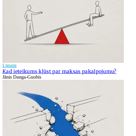
Līgumi
Kad ieteikums kļūst par maksas pakalpojumu?
Jānis Danga-Guobis