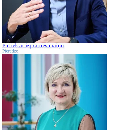
Pietiek ar izpratnes maiņu
Pieredze