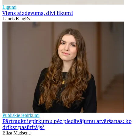
Līgumi
Viens aizdevums, divi likumi
Lauris Klagišs
Publiskie iepirkumi
Pārtraukt iepirkumu pēc piedāvājumu atvēršanas: ko
drīkst pasūtītājs?
Elīza Madsena