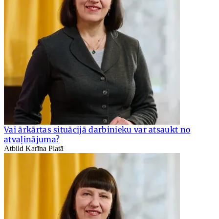
Vai ārkārtas situācijā darbinieku var atsaukt no
atvaļinājuma?
Atbild Karīna Platā