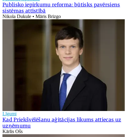
Publisko iepirkumu reforma: būtisks pavērsiens
sistēmas attīstībā
Nikola Dukule • Māris Brizgo
Līgumi
Kad Priekšvēlēšanu aģitācijas likums attiecas uz
uzņēmumu
Kārlis Ošs