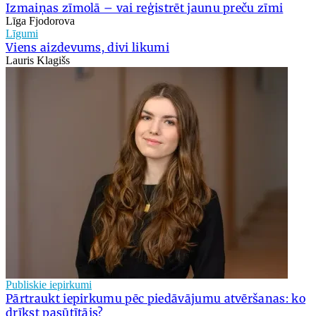
Izmaiņas zīmolā – vai reģistrēt jaunu preču zīmi
Līga Fjodorova
Līgumi
Viens aizdevums, divi likumi
Lauris Klagišs
Publiskie iepirkumi
Pārtraukt iepirkumu pēc piedāvājumu atvēršanas: ko
drīkst pasūtītājs?