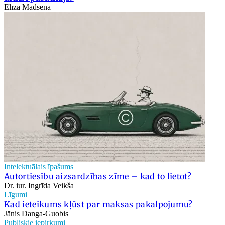
Elīza Madsena
Intelektuālais īpašums
Autortiesību aizsardzības zīme – kad to lietot?
Dr. iur. Ingrīda Veikša
Līgumi
Kad ieteikums kļūst par maksas pakalpojumu?
Jānis Danga-Guobis
Publiskie iepirkumi