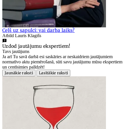
Ceļš uz sapulci: vai darba laiks?
Atbild Lauris Klagišs
Uzdod jautājumu ekspertiem!
Tavs jautājums
Ja arī Tu savā darbā esi saskāries ar neskaidriem jautājumiem
normatīvo aktu piemērošanā, sūti savu jautājumu mūsu ekspertiem
un centīsimies palīdzēt!
Jaunākie raksti
Lasītākie raksti