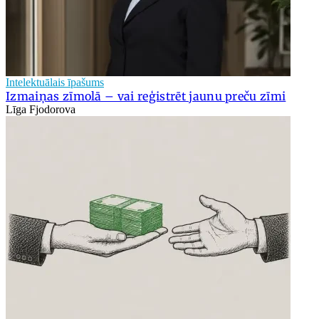
Intelektuālais īpašums
Izmaiņas zīmolā – vai reģistrēt jaunu preču zīmi
Līga Fjodorova