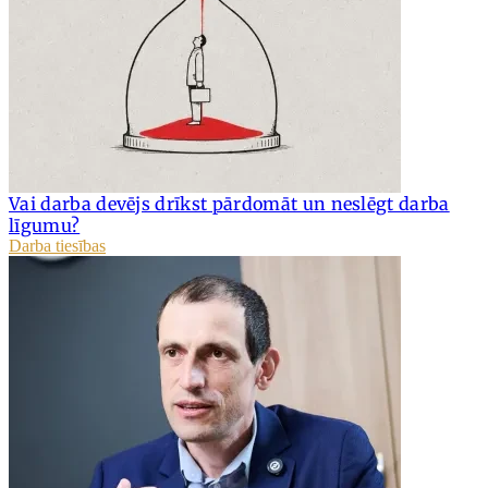
Vai darba devējs drīkst pārdomāt un neslēgt darba
līgumu?
Darba tiesības