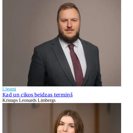
Līgumi
Kad un cikos beidzas termiņš
Kristaps Leonards Limbergs