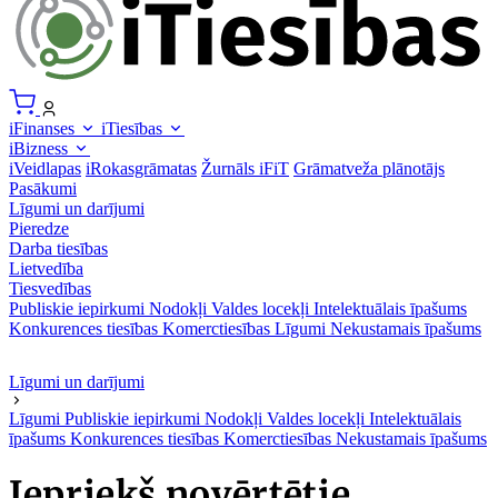
iFinanses
iTiesības
iBizness
iVeidlapas
iRokasgrāmatas
Žurnāls iFiT
Grāmatveža plānotājs
Pasākumi
Līgumi un darījumi
Pieredze
Darba tiesības
Lietvedība
Tiesvedības
Publiskie iepirkumi
Nodokļi
Valdes locekļi
Intelektuālais īpašums
Konkurences tiesības
Komerctiesības
Līgumi
Nekustamais īpašums
Līgumi un darījumi
Līgumi
Publiskie iepirkumi
Nodokļi
Valdes locekļi
Intelektuālais
īpašums
Konkurences tiesības
Komerctiesības
Nekustamais īpašums
Iepriekš novērtētie