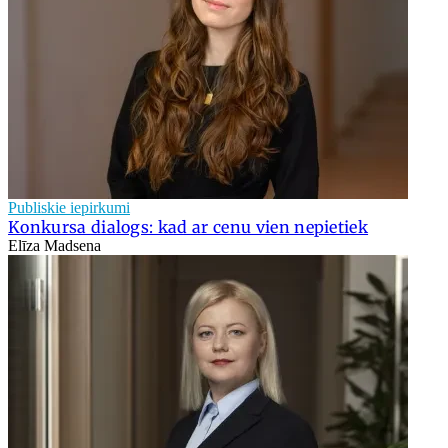
Publiskie iepirkumi
Konkursa dialogs: kad ar cenu vien nepietiek
Elīza Madsena