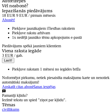
Autorizējies
Vēl neabonē?
Iepazīšanās piedāvājums
18 EUR
9 EUR
/ pirmais mēnesis
Abonēt!
Piekļuve jaunākajiem iTiesības rakstiem
Piekļuve rakstu arhīvam
1x nedēļā jaunāko tēmu apkopojums e-pastā
Piedāvājums spēkā jauniem klientiem
Viena raksta iegāde
3 EUR
/ gab.
Lasīt!
Piekļuve rakstam 1 mēnesi no iegādes brīža
Noformējot pirkumu, netiek piesaistīta maksājumu karte un nenotiek
automātiski maksājumi!
Apskatīt citas abonēšanas iespējas
Pamanīji kļūdu?
Iezīmē tekstu un spied "ziņot par kļūdu".
Tēmas
civillikums