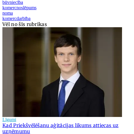
būvniecība
komercnoslēpums
noma
komercdarbība
Vēl no šīs rubrikas
Līgumi
Kad Priekšvēlēšanu aģitācijas likums attiecas uz
uzņēmumu