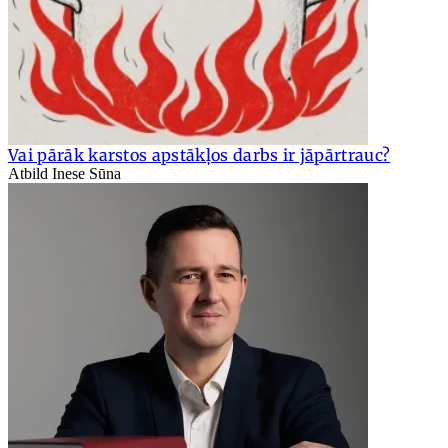
Vai pārāk karstos apstākļos darbs ir jāpārtrauc?
Atbild Inese Sūna