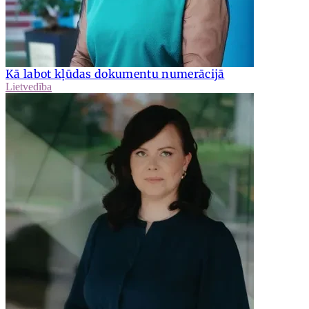
Kā labot kļūdas dokumentu numerācijā
Lietvedība