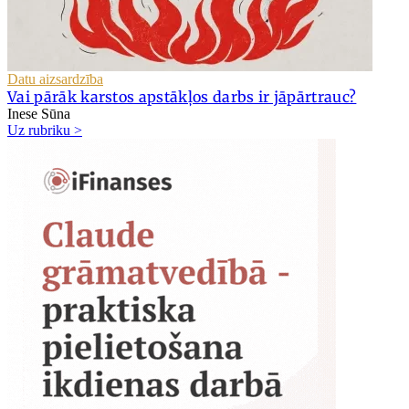
Datu aizsardzība
Vai pārāk karstos apstākļos darbs ir jāpārtrauc?
Inese Sūna
Uz rubriku >