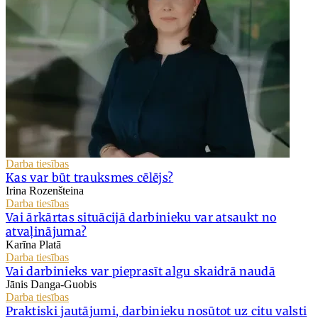
Darba tiesības
Kas var būt trauksmes cēlējs?
Irina Rozenšteina
Darba tiesības
Vai ārkārtas situācijā darbinieku var atsaukt no
atvaļinājuma?
Karīna Platā
Darba tiesības
Vai darbinieks var pieprasīt algu skaidrā naudā
Jānis Danga-Guobis
Darba tiesības
Praktiski jautājumi, darbinieku nosūtot uz citu valsti