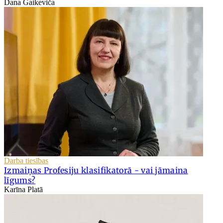
Dana Gaikeviča
Darba tiesības
Izmaiņas Profesiju klasifikatorā - vai jāmaina
līgums?
Karīna Platā