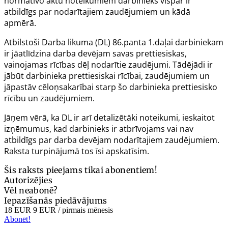
normatīvo aktu noteikumiem darbinieks vispār ir
atbildīgs par nodarītajiem zaudējumiem un kādā
apmērā.
Atbilstoši Darba likuma (DL)
86.panta
1.daļai darbiniekam
ir jāatlīdzina darba devējam savas prettiesiskas,
vainojamas rīcības dēļ nodarītie zaudējumi. Tādējādi ir
jābūt darbinieka prettiesiskai rīcībai, zaudējumiem un
jāpastāv cēloņsakarībai starp šo darbinieka prettiesisko
rīcību un zaudējumiem.
Jāņem vērā, ka DL ir arī detalizētāki noteikumi, ieskaitot
izņēmumus, kad darbinieks ir atbrīvojams vai nav
atbildīgs par darba devējam nodarītajiem zaudējumiem.
Raksta turpinājumā tos īsi apskatīsim.
Šis raksts pieejams tikai abonentiem!
Autorizējies
Vēl neabonē?
Iepazīšanās piedāvājums
18 EUR
9 EUR
/ pirmais mēnesis
Abonēt!