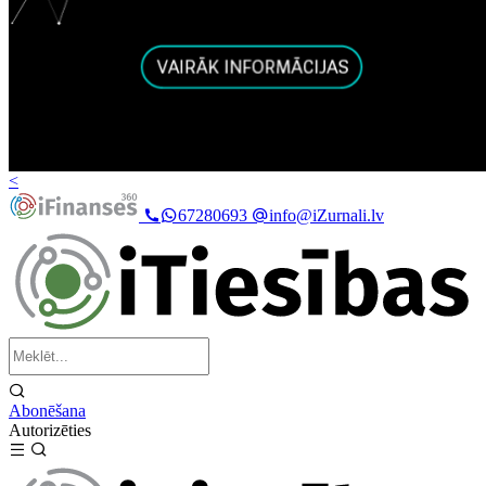
<
67280693
info@iZurnali.lv
Abonēšana
Autorizēties