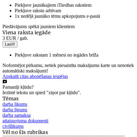
Piekļuve jaunākajiem iTiesības rakstiem
Piekļuve rakstu arhīvam
1x nedēļā jaunāko tēmu apkopojums e-pastā
Piedāvājums spēkā jauniem klientiem
Viena raksta iegāde
3 EUR
/ gab.
Lasīt!
Piekļuve rakstam 1 mēnesi no iegādes brīža
Noformējot pirkumu, netiek piesaistīta maksājumu karte un nenotiek
automātiski maksājumi!
Apskatīt citas abonēšanas iespējas
Pamanīji kļūdu?
Iezīmē tekstu un spied "ziņot par kļūdu".
Tēmas
darba likums
darba līgums
darba samaksa
attaisnojuma dokumenti
civillikums
Vēl no šīs rubrikas