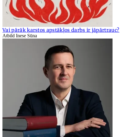
Vai pārāk karstos apstākļos darbs ir jāpārtrauc?
Atbild Inese Sūna