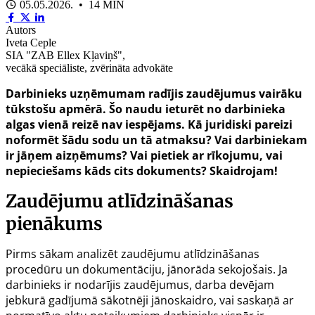
05.05.2026. • 14 MIN
Autors
Iveta Ceple
SIA "ZAB Ellex Kļaviņš",
vecākā speciāliste, zvērināta advokāte
Darbinieks uzņēmumam radījis zaudējumus vairāku
tūkstošu apmērā. Šo naudu ieturēt no darbinieka
algas vienā reizē nav iespējams. Kā juridiski pareizi
noformēt šādu sodu un tā atmaksu? Vai darbiniekam
ir jāņem aizņēmums? Vai pietiek ar rīkojumu, vai
nepieciešams kāds cits dokuments? Skaidrojam!
Zaudējumu atlīdzināšanas
pienākums
Pirms sākam analizēt zaudējumu atlīdzināšanas
procedūru un dokumentāciju, jānorāda sekojošais. Ja
darbinieks ir nodarījis zaudējumus, darba devējam
jebkurā gadījumā sākotnēji jānoskaidro, vai saskaņā ar