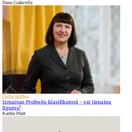
Dana Gaikeviča
Darba tiesības
Izmaiņas Profesiju klasifikatorā - vai jāmaina
līgums?
Karīna Platā