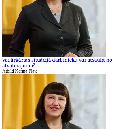
Vai ārkārtas situācijā darbinieku var atsaukt no
atvaļinājuma?
Atbild Karīna Platā