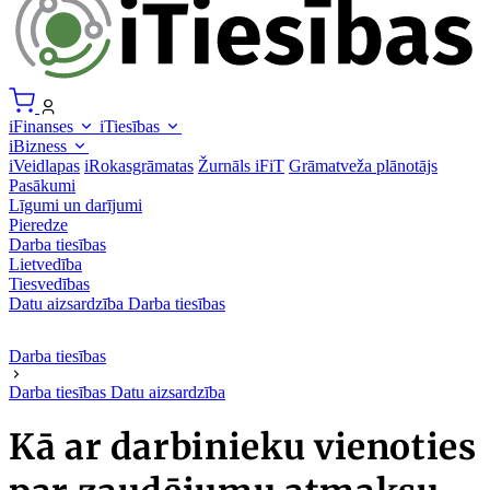
iFinanses
iTiesības
iBizness
iVeidlapas
iRokasgrāmatas
Žurnāls iFiT
Grāmatveža plānotājs
Pasākumi
Līgumi un darījumi
Pieredze
Darba tiesības
Lietvedība
Tiesvedības
Datu aizsardzība
Darba tiesības
Darba tiesības
Darba tiesības
Datu aizsardzība
Kā ar darbinieku vienoties