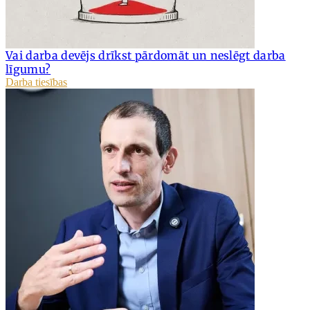
Vai darba devējs drīkst pārdomāt un neslēgt darba
līgumu?
Darba tiesības