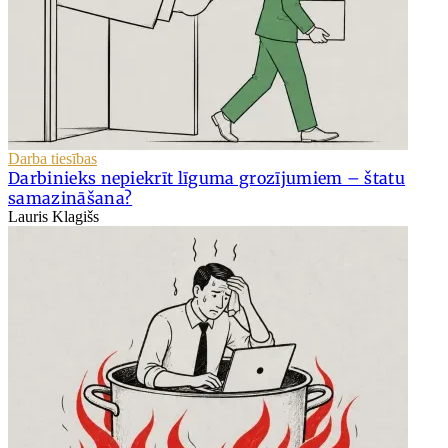
Darba tiesības
Darbinieks nepiekrīt līguma grozījumiem – štatu
samazināšana?
Lauris Klagišs