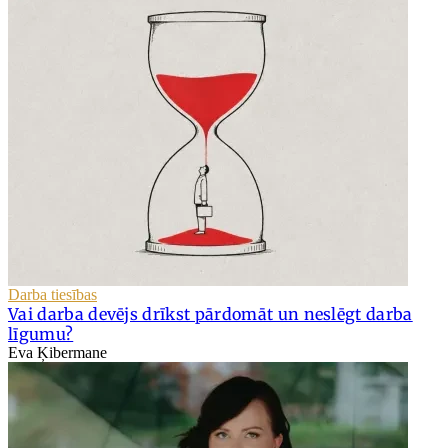
Darba tiesības
Vai darba devējs drīkst pārdomāt un neslēgt darba
līgumu?
Eva Ķibermane