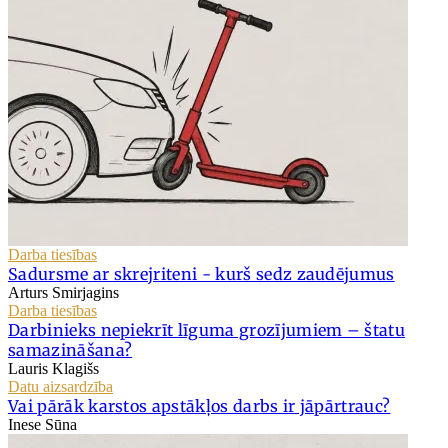
Darba tiesības
Sadursme ar skrejriteni - kurš sedz zaudējumus
Arturs Smirjagins
Darba tiesības
Darbinieks nepiekrīt līguma grozījumiem – štatu
samazināšana?
Lauris Klagišs
Datu aizsardzība
Vai pārāk karstos apstākļos darbs ir jāpārtrauc?
Inese Sūna