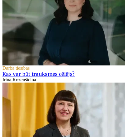
Darba tiesības
Kas var būt trauksmes cēlējs?
Irina Rozenšteina