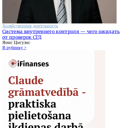
Хозяйственная деятельность
Система внутреннего контроля — чего ожидать
от проверок СГД
Янис Цигузис
В рубрику >