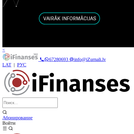
<
67280693
info@iZurnali.lv
LAT
|
РУС
Абонирование
Войти