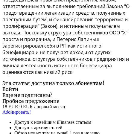
ответственным за выполнение требований
Закона
"О
предотвращении легализации средств, полученных
преступным путем, и финансирования терроризма и
пролиферации" (Закон), и истинным получателем
выгоды. Поскольку структура собственников ООО "Х"
проста и прозрачна, и Петерис Лапиньш
зарегистрировал себя в РП как истинного
бенефициара и не получает доходы от других
источников, структура собственников предприятия и
личная деятельность истинного бенефициара
оцениваются как низкий риск.
Эта статья доступна только абонентам!
Войти
Еще не подписаны?
Пробное предложение
18 EUR
9 EUR
/ первый месяц
Абонировать!
Доступ к новейшим iFinanses статьям
Доступ к архиву статей
Обзор новых тем на e-mail 1 раз в неделю