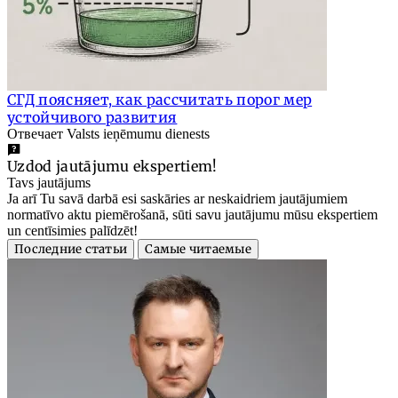
СГД поясняет, как рассчитать порог мер
устойчивого развития
Отвечает Valsts ieņēmumu dienests
Uzdod jautājumu ekspertiem!
Tavs jautājums
Ja arī Tu savā darbā esi saskāries ar neskaidriem jautājumiem
normatīvo aktu piemērošanā, sūti savu jautājumu mūsu ekspertiem
un centīsimies palīdzēt!
Последние статьи
Самые читаемые