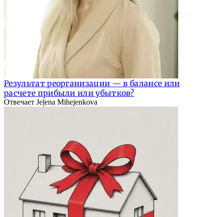
Результат реорганизации — в балансе или
расчете прибыли или убытков?
Отвечает Jeļena Mihejenkova