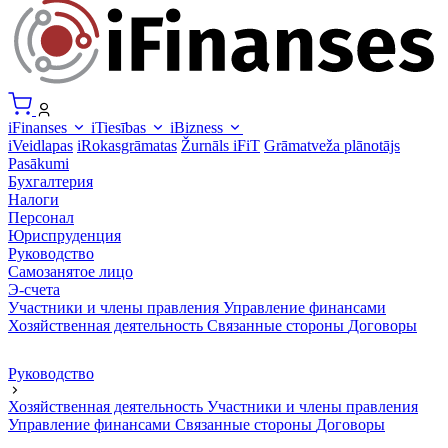
iFinanses
iTiesības
iBizness
iVeidlapas
iRokasgrāmatas
Žurnāls iFiT
Grāmatveža plānotājs
Pasākumi
Бухгалтерия
Налоги
Персонал
Юриспруденция
Руководство
Самозанятое лицо
Э-счета
Участники и члены правления
Управление финансами
Хозяйственная деятельность
Связанные стороны
Договоры
Руководство
Хозяйственная деятельность
Участники и члены правления
Управление финансами
Связанные стороны
Договоры