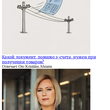
Какой документ, помимо э-счета, нужен при
получении товаров?
Отвечает Oto Kristiāns Abrams