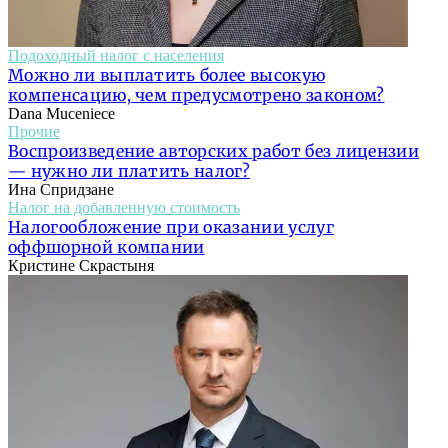
Подоходный налог с населения
Можно ли выплатить более высокую
компенсацию, чем предусмотрено законом?
Dana Muceniece
Прочие
Воспроизведение авторских работ без лицензии
— нужно ли платить налог?
Ина Спридзане
Налог на добавленную стоимость
Налогообложение при оказании услуг
оффшорной компании
Кристине Скрастыня