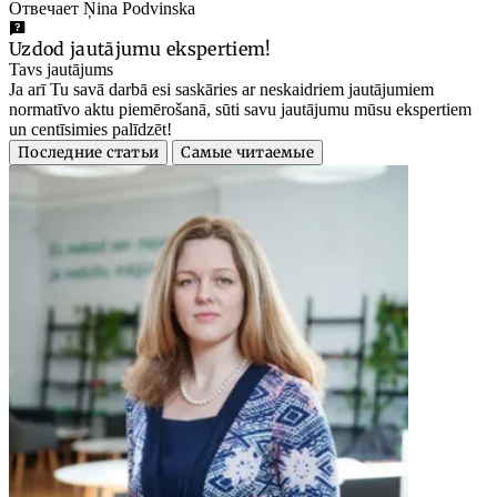
Отвечает Ņina Podvinska
Uzdod jautājumu ekspertiem!
Tavs jautājums
Ja arī Tu savā darbā esi saskāries ar neskaidriem jautājumiem
normatīvo aktu piemērošanā, sūti savu jautājumu mūsu ekspertiem
un centīsimies palīdzēt!
Последние статьи
Самые читаемые