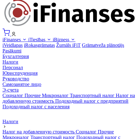
iFinanses
iTiesības
iBizness
iVeidlapas
iRokasgrāmatas
Žurnāls iFiT
Grāmatveža plānotājs
Pasākumi
Бухгалтерия
Налоги
Персонал
Юриспруденция
Руководство
Самозанятое лицо
Э-счета
Соцналог
Прочие
Микроналог
Транспортный налог
Налог на
добавленную стоимость
Подоходный налог с предприятий
Подоходный налог с населения
Налоги
Налог на добавленную стоимость
Соцналог
Прочие
Микроналог
Транспортный налог
Подоходный налог с