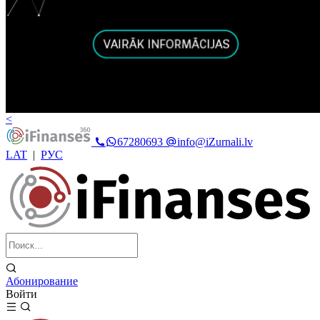
<
67280693
info@iZurnali.lv
LAT
|
РУС
Абонирование
Войти