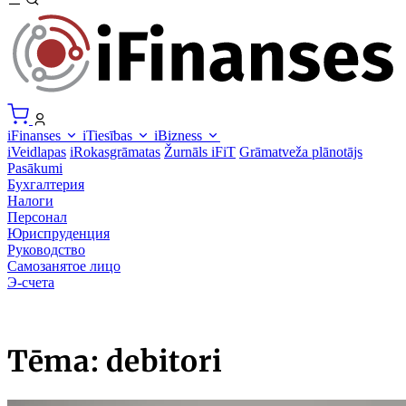
iFinanses
iTiesības
iBizness
iVeidlapas
iRokasgrāmatas
Žurnāls iFiT
Grāmatveža plānotājs
Pasākumi
Бухгалтерия
Налоги
Персонал
Юриспруденция
Руководство
Самозанятое лицо
Э-счета
Tēma: debitori