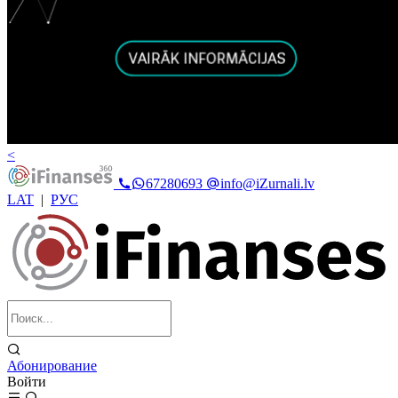
<
67280693
info@iZurnali.lv
LAT
|
РУС
Абонирование
Войти