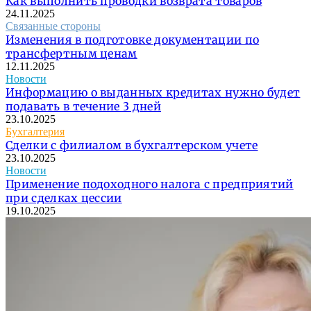
Как выполнить проводки возврата товаров
24.11.2025
Связанные стороны
Изменения в подготовке документации по
трансфертным ценам
12.11.2025
Новости
Информацию о выданных кредитах нужно будет
подавать в течение 3 дней
23.10.2025
Бухгалтерия
Сделки с филиалом в бухгалтерском учете
23.10.2025
Новости
Применение подоходного налога с предприятий
при сделках цессии
19.10.2025